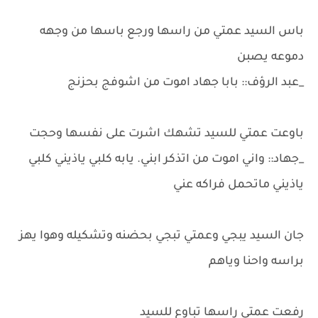
باس السيد عمتي من راسها ورجع باسها من وجهه
دموعه يصبن
_عبد الرؤف:: بابا جهاد اموت من اشوفج بحزنج
باوعت عمتي للسيد تشهك اشرت على نفسها وحجت
_جهاد:: واني اموت من اتذكر ابني. يابه كلبي ياذيني كلبي
ياذيني ماتحمل فراكه عني
جان السيد يبجي وعمتي تبجي بحضنه وتشكيله وهوا يهز
براسه واحنا وياهم
رفعت عمتي راسها تباوع للسيد