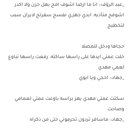
_عبد الرؤف:: انا ما ارضا اشوف امج بهل حزن ولا اكدر
اشوفج متأذيه. ابدي جهزي نفسج سفرتج لايران سبب
لتخطيج
حجاها ودخل للمصلا
خلت عمتي ايدها على راسها ساكته. رفعت راسها تباوع
لعمي مهدي
_جهاد:: احجي ويا ابوي
سكتت عمتي مهدي يهز براسه باوعت عمتي لعمامي
وصاحت
_جهاد:: ماسافر تردون تحرموني حتى من ذكراه