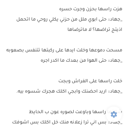
هزت راسها بحزن وجرت حسره
_جهاد:: حتى ابوي ملل من حزني يكلي روحي ما اتحمل
اذيتج تراضها؟ لا ماترضاها
مسحت دموعها وخلت ايدها على ركبتها تتنفس بصعوبه
_جهاد:: حتى الهوا من بعدك ما اكدر اجره
خلت راسها على الفراش وبجت
_جهاد:: اريد احضنك وابجي اكلك هجرك شسوه بيه.
شالتها راسها وباوعت لصوره عون ب الحايط
_جهاد:: بس اني ترا زعلانه منك خل اكلك بس اشوفك