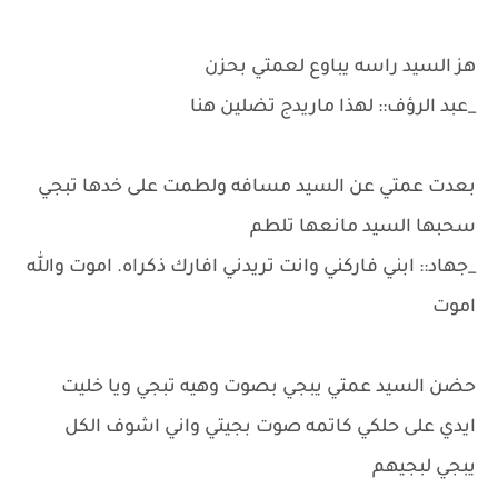
هز السيد راسه يباوع لعمتي بحزن
_عبد الرؤف:: لهذا ماريدج تضلين هنا
بعدت عمتي عن السيد مسافه ولطمت على خدها تبجي
سحبها السيد مانعها تلطم
_جهاد:: ابني فاركني وانت تريدني افارك ذكراه. اموت والله
اموت
حضن السيد عمتي يبجي بصوت وهيه تبجي ويا خليت
ايدي على حلكي كاتمه صوت بجيتي واني اشوف الكل
يبجي لبجيهم