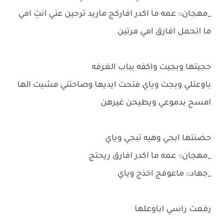
_مهجان:: عمه ما اكدر افاركج ماريد ترحين عني انتِ امي
ما اتحمل افارق امي مرتين
حجيتها وبجيت واكفه بباب الغرفه
باوعتلي وبجت وياي فتحت ايديها وصاحتني مشيت الها
امسح بدموعي ويطيحن غيرهن
حضنتها ابجي وهيه تبجي وياي
_مهجان:: عمه ما اكدر افارق ريحتج
_جهاد:: ماعوفج اخذج وياي
رفعت راسي اباوعلها