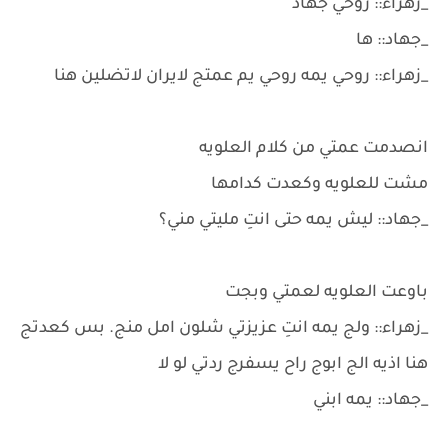
_زهراء:: روحي جهاد
_جهاد:: ها
_زهراء:: روحي يمه روحي يم عمتج لايران لاتضلين هنا
انصدمت عمتي من كلام العلويه
مشت للعلويه وكعدت كدامها
_جهاد:: ليش يمه حتى انتِ مليتي مني؟
باوعت العلويه لعمتي وبجت
_زهراء:: ولج يمه انتِ عزيزتي شلون امل منج. بس كعدتج
هنا اذيه الج ابوج راح يسفرج ردتي لو لا
_جهاد:: يمه ابني