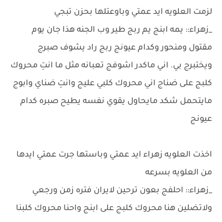
لزمت العلويه ايد عمتي وباوعتلها بحزن تبجي
_زهراء:: يمه ابنج يم ربج طير وب الجنه هذا جان يوم
مقتول ومنحور وكدام عيونج ربج راد يشوف صبرج
ويختبرج بي. اني ماكدر اشوفج تعبانه مثل ما انتِ محروك
كلبج على ضناج اني محروك كلبي عليج وانتِ ضناي وابوج
مايتحمل شكد مايحاول يقوي نفسه يطيح صبره كدام
عيونج
اخذت العلويه زهراء ايد عمتي وباستها جرت عمتي ايدها
من العلويه بسرعه
_زهراء:: احلفج بعون ترحين لايران فتره زمن ورجعي
ولاتضلين هنا محروك كلبج على ابنج واحنا محروك كلبنا