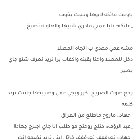
باوعت عاتكه لابوها وحجت بخوف
_عاتكه:: بابا عمتي مادري شبيها والعلويه تصرخ
مشه عمي مهدي ب اتجاه المصلا
دخل للمصلا واحنا بقينه واكفات برا نريد نعرف شنو جاي
يصير
رجع صوت الصريخ تكرر وبجي عمي وصريخها جانتت تردد
كلمه
_جهاد:: ماروح ماطلع من العراق
_عبد الرؤف:: كتلج روحتج مو طلب انا جاي اجبرج جهاد!!
_جهاد:: تعرففف تعرففف قاتل ابني تريد تضمه انت