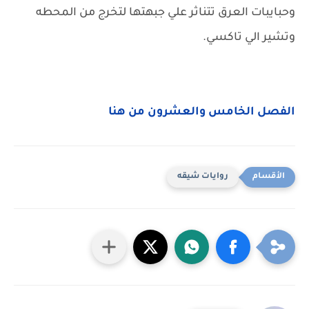
وحبايبات العرق تتناثر علي جبهتها لتخرج من المحطه
وتشير الي تاكسي.
الفصل الخامس والعشرون من هنا
روايات شيقه