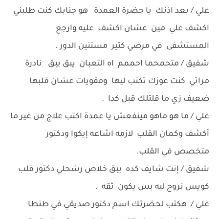
علي / بعد اذنك يا حضرة العمدة هو جنابك كنت طلبني
اكشف علي مين عشان اكشف عليه وارجع
المستشفى في مرضي كتير مستنين الدور .
شفيق / متحمحما احممم اه التعبان يبق يبق نادرة
مراتي كنت عوزك تكتب ليها ومقويات عشان قلبها
ضعيف زي ما قلتلك قبل كدا .
علي / ما هو ماهو مينفعش يا عمدة اكتب علاج من غير ما
أكشف وكمان القلب لازمه اشاعه إيكوا ودكتور
متخصص في القلب.
شفيق / إنت شايف كده يبق خلاص رشحلي دكتور قلب
كويس نروح ليه بس يكون ثقه .
علي / هكتب لحضرتك اسم دكتور صديقي في طنطا