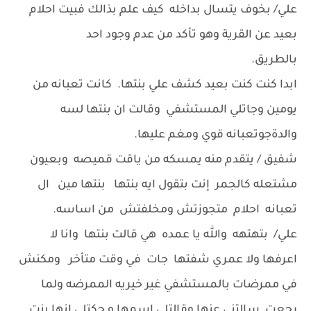
علي/ بخوف يتسال بداخله كيف علم بذالك فبيت احلام
بعيد عن القرية وهو تأكد من عدم وجود احد
بالطريق.
ابدا كنت كنت بعيد كشف علي بنتها. كانت تعبانه من
يومين وجاتلي المستشفي وقالت ان بنتها لسه
والدةجوتعبانه قوي ومغم عليها.
شفيق / يتقدم منه يمسكه من ياقت قميصه وبعيون
مشتعله كالجمر إنت بتقول ايه بنتها بنتها مين ال
تعبانه احلام متجوزتش ومخلفتش من اساسه.
علي/ بتهتهه والله يا عمده هي قالت بنتها وانا لا
اعرفها ولا عمري شفتها جات في وقت متأخر ومكنش
في ممرضات بالمستشفي غير خيريه الممرضه ولما
رجعت سالتني عنها وقالتلي إسمها و حكتلي إنها بنت