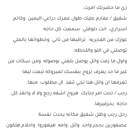
زي ما حضرتك امرت.
شفيق / عفارم عليك طول عمرك دراعي اليمين وكاتم
اسراري، انت دلوقتي سمعت كل حاجه
عوزك من الفجريه تراقبها من تاني وخطواتها بالملي
توصلني في التو واللحظه.
واول ما زفت وائل يوصل بلغني بوصوله ومن سكات من
غير ما حد يعرف تروح بنفسك لمبروكه تبعت ليها
تعرفها ان وائل هنا تجي تنفذ ال مطلوب منها.
رجب / تحت امر جنابك هروح اشفه رجع ولا لا وانفذ كل
حاجه بحزفيرها.
رحل رجب وظل شفيق مكانه يحدث نفسة
عصفورين بحجر واحد وائل وامه هيغوروا واحلام هتكون