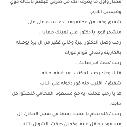
ممتاز واول ما يعرف انك من طرفي هيهتم بالحاله قوي
وهيعمل اللازم.
شفيق وقف من مكانه ومد يده يسلم علي على.
متشكر قوي يا دكتور علي تعبتك معايا .
رجب وصل الدكتور لبرة وخالي غفير من ال برة يوصله
بالكاريته وتعالي قوام عوزك.
رجب /تحت امر جنابك .
قليلا وعاد رجب للمكتب بعد غلقه خلفه .
شفيق / اقترب منه فور دخوله علي الباب
ها يا رحب عملت ايه مع مسعود المحامي خلصتوا كل
حاجه.
رجب / كله تمام يا عمدة رمتها في نفس المكان ال
مسعود بيه قل عليه وكمان حرقت الشوال التانب