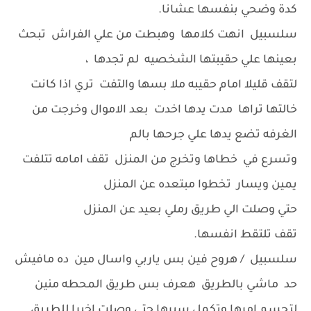
كدة وضحي بنفسها عشانا.
سلسبيل انهت كلامها وهبطت من علي الفراش تبحث
بعينها علي حقيبتها الشخصيه لم تجدها ،
لتقف قليلا امام حقيبه ملا بسها والتفت تري اذا كانت
خالتها تراها مدت يدها اخدت بعد الاموال وخرجت من
الغرفه تضع يدها علي جرحها بالم
وتسرع في خطاها وتخرج من المنزل تقف امامه تتلفت
يمين ويسار تخطوا مبتعده عن المنزل
حتي وصلت الي طريق رملي بعيد عن المنزل
تقف تلتقط انفسها.
سلسبيل / هروح فين بس ياربي واسال مين ده مافيش
حد ماشي بالطريق هعرف بس طريق المحطه منين
لتحسم امرها وتكمل سيرها حتي وصلت اخيرا للطريق