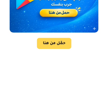
حمّل من هنا