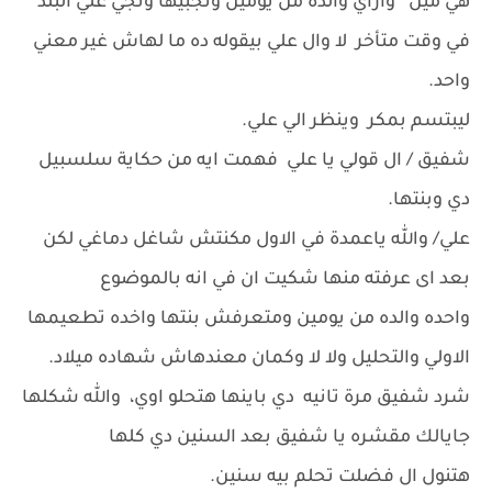
هي مين وازاي والدة من يومين وتجبيها وتجي علي البلد
في وقت متأخر لا وال علي بيقوله ده ما لهاش غير معني
واحد.
ليبتسم بمكر وينظر الي علي.
شفيق / ال قولي يا علي فهمت ايه من حكاية سلسبيل
دي وبنتها.
علي/ والله ياعمدة في الاول مكنتش شاغل دماغي لكن
بعد اى عرفته منها شكيت ان في انه بالموضوع
واحده والده من يومين ومتعرفش بنتها واخده تطعيمها
الاولي والتحليل ولا لا وكمان معندهاش شهاده ميلاد.
شرد شفيق مرة تانيه دي باينها هتحلو اوي، والله شكلها
جايالك مقشره يا شفيق بعد السنين دي كلها
هتنول ال فضلت تحلم بيه سنين.