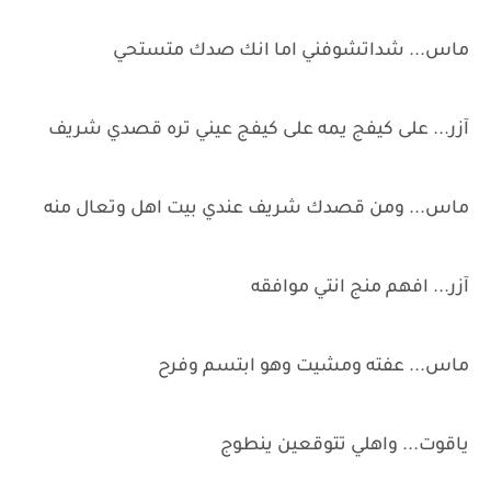
ماس... شداتشوفني اما انك صدك متستحي
آزر... على كيفج يمه على كيفج عيني تره قصدي شريف
ماس... ومن قصدك شريف عندي بيت اهل وتعال منه
آزر... افهم منج انتي موافقه
ماس... عفته ومشيت وهو ابتسم وفرح
ياقوت... واهلي تتوقعين ينطوج