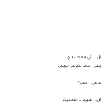
آزر... أني معجب بيج
يعني اتمنه تكونين حبيبتي
ماس... نعم؟
آزر... شبيج... شحجيت