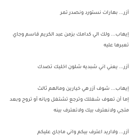
آزر... بهارات نستورد ونصدر تمر
إيهاب... ولك الي كدامك بزمن عبد الكريم قاسم وجاي
تعبرها عليه
آزر... يعني اني شبديه شلون اخليك تصدك
إيهاب... شوف آزر هي خيارين ومالهم ثالث
إما أن تعوف شغلك وترجع تشتغل ويانه أو تروح وبعد
متجي ولانعترف بيك ولاتعترف بينه
آزر... ولااريد اعترف بيكم واني ماجاي عليكم