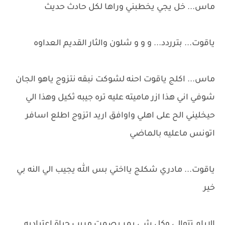
ماس... خل يجي يخطبني وراها لكل حادث حديث
ياقوت... بترردد... و و و شلون والثار القديم العداوه
ماس... اكلج ياقوت احنه لشوكت نبقه نتزوج ياهو الجان
شوفي اني هذا ازر ماميته عليه تره جيبه ثكيل وهذا الي
حيخليني الح على اهلي واوافق اريد اتزوج اطلع اسافر
اتونس ماعليه بالماضي
ياقوت... مادري شكلج يااختي بس الله يجيب الي النه بي
خير
الايام تتوالى وكل شي يمر بصمت مريب حياة اعتياديه