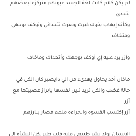
لم يكن كلام كانت لغة الجسد عيونهم متركزه لبعضهم
بتحدي
وكأنه إيهاب يقوله كبرت وصرت تتحداني وتوكف بوجهي
ومتخاف
وآزر يرد عليه إي أوكف بوجهك وأتحداك وماخاف
ماكان أحد يحاول يهدىء من الي دايصير كان الكل في
حالة غضب والكل تريد تبين نفسها بإبراز عصبيتها مع
آزر
آزر إكتسب القسوه والجراءه منهم فصار يبارزهم
الإنسان يولد بشر طبيعي قلبه قلب طير لكن النشأة الي