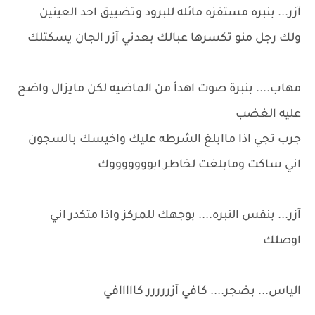
آزر... بنبره مستفزه مائله للبرود وتضييق احد العينين
ولك رجل منو تكسرها عبالك بعدني آزر الجان يسكتلك
مهاب.... بنبرة صوت اهدأ من الماضيه لكن مايزال واضح
عليه الغضب
جرب تجي اذا ماابلغ الشرطه عليك واخيسك بالسجون
اني ساكت ومابلغت لخاطر ابوووووووك
آزر... بنفس النبره.... بوجهك للمركز واذا متكدر اني
اوصلك
الياس... بضجر.... كافي آزررررر كااااافي