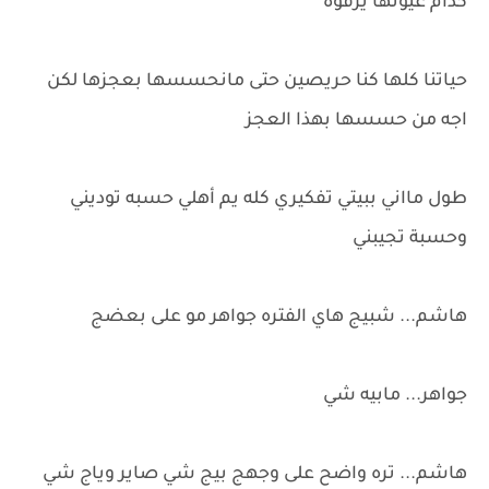
كدام عيونها يزفوه
حياتنا كلها كنا حريصين حتى مانحسسها بعجزها لكن
اجه من حسسها بهذا العجز
طول مااني ببيتي تفكيري كله يم أهلي حسبه توديني
وحسبة تجيبني
هاشم... شبيج هاي الفتره جواهر مو على بعضج
جواهر... مابيه شي
هاشم... تره واضح على وجهج بيج شي صاير وياج شي