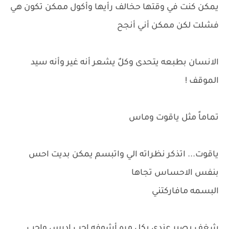
يمكن كنت في وقتها حخالف رأيها وأكول ممكن تكون هي
فشلت لكن ممكن أني أنجح
الانسان بطبعه يتحدى وكلٌ يشعر أنه غير وأنه سيد
الموقف !
تماماً مثل ياقوت وماس
ياقوت... اتذكر نظراته الي واتبسم يمكن بديت احس
بنفس الاحساس تجاها
البسمه مافاركتني
شغف يصير عندي بكل مره أشوفه احب ادرس واحب