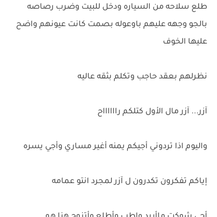
طلع سلاحه من السياره ودخل للبيت وضرب رصاصه
بالجو وجهه عليهم باوعوله بصمت كانت عيونهم واضح
عليها الخوف
نظرلهم بعقد حاجب وتكلم بثقه عاليه
آزر... آزر مال الأول كتلكم رااااااح
واليوم اذا تردوني أجيكم يمنه أغير مساري وأجي يسره
إياكم تفكرون تكدرون ل آزر لمجرد انتو عمامه
أجي شوكت ماأريد واطب وأطلع وأتزوج هنا هم