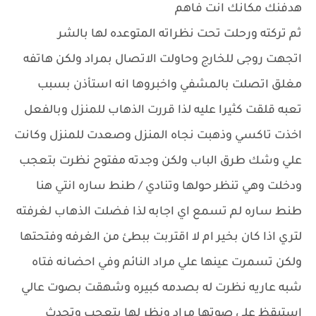
هدفنك مكانك انت فاهم
ثم تركته ورحلت تحت نظراته المتوعده لها بالشر
اتجهت روجى للخارج وحاولت الاتصال بمراد ولكن هاتفه
مغلق اتصلت بالمشفي واخبروها انه استأذن بسبب
تعبه قلقت كثيرا عليه لذا قررت الذهاب للمنزل وبالفعل
اخذت تاكسي وذهبت نجاه المنزل وصعدت للمنزل وكانت
علي وشك طرق الباب ولكن وجدته مفتوح نظرت بتعجب
ودخلت وهي تنظر حولها وتنادي / طنط ساره انتي هنا
طنط ساره لم تسمع اي اجابه لذا فضلت الذهاب لغرفته
لتري اذا كان بخير ام لا اقتربت ببطئ من الغرفه وفتحتها
ولكن تسمرت عينها علي مراد النائم وفي احضانه فتاه
شبه عاريه نظرت له بصدمه كبيره وشهقت بصوت عالي
استيقظ علي صوتها مراد ونظر لها بتعجب وتحدث