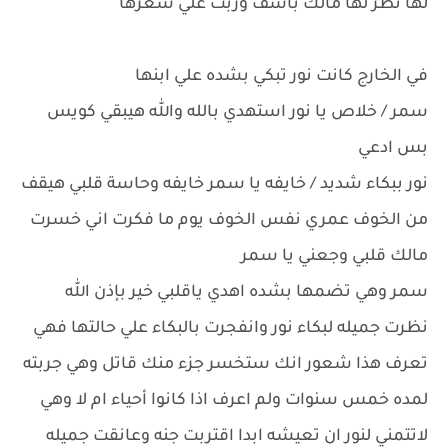
لها نظر لها مالك باسف وربت علي شعرها
في الخارج كانت نور تبكي بشده علي ابنها
سمر / خلاص يا نور استهدي بالله والله هيبقي كويس
بس ادعي
نور ببكاء شديد / خايفه يا سمر خايفه وحاسة قلبي هيقف
من الخوف عمري نفس الخوف يوم ما فكرت اني خسرت
مالك قلبي وجعني يا سمر
سمر وهي تضمها بشده اهدي ياقلبي خير بإذن الله
نظرت جميله لبكاء نور وانفجرت بالبكاء علي حالتها فهي
تعرف هذا شعور انك ستخسر جزء منك قاتل وهي جربته
لمده خمس سنوات ولم اعرف اذا كانوا أحياء ام لا وهي
لاتتمني لنور ان تعيشه ابدا اقتربت جنه وعانقت جميله