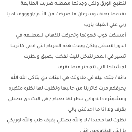
لتطبع الورق ولكن وجدتها معطله ضربت الطابعة
بقدمها بعنف وسرعان ما صرخت من الألم /اووووف اه يا
ربي علي الغباء يارب
أمسكت كوب قهوتها وتحركت للذهاب للمطبعه في
الدور الاسفل ولكن وجدت هذه الحرباء التي ادعي كاترينا
تسير في الممر لتدخل لليث نفخت بضيق ونظرت
لمشيتها التي تتمختر فيها بقرف
دانه / جتك نيله في حلاوتك هي البنات دي بتاكل الله الله
يحرقكم مرت كاترينا من جانبها ونظرت لها نظره متكبره
ومشمئزه دانه وهي تنظر لها بغباء / هي البت دي بصتلي
بقرف ولا انا ما اخدتش بالي
نظرت لها مجددا / لا والله بصتلي بقرف طب والله لوريكي
يا انثي الطاووس انتي