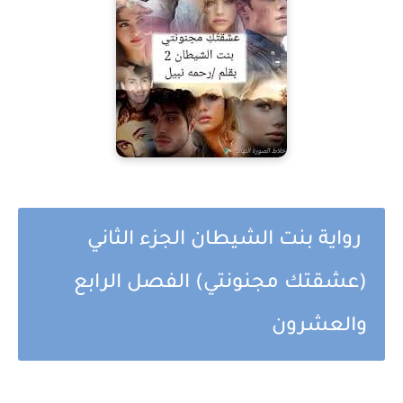
رواية بنت الشيطان الجزء الثاني
(عشقتك مجنونتي) الفصل الرابع
والعشرون