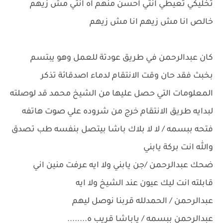
تخليكي تعيطي انتي احسن منهم اه انتي مش زيهم
خالص انا مش زيهم انا مش زيهم
كان عبدالرحمن في طريق عودتة للعمل وهو يبتسم
بخبث فقد حان وقت الانتقام لدماء اصدقائة تذكر
المعلومات التي حصل عليها من الشيخ محمد قد لوصلته
لبدايه طريق الانتقام خرج من شروده علي صوت هاتفه
فتحه ببسمه / لا لا بلاك باشا بيتصل بنفسه طب تصدق
والله انت بركة يابني
ضحك عبدالرحمن /جن يابني ولا ايه عرفت منين اني
قابلته انت ليك عيون عند الشيخ ولا ايه
عبدالرحمن / الحمدلله قربنا نوصل ليهم
عبدالرحمن ببسمه / ياباشا قريب ه........