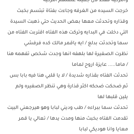
والتركيه فقط لأن جميله علمتهم التركيه
خرجت السيده من الغرفه وجاءت بفتاة تبتسم بخبث
وقذاره وتحدثت معها بعض الحديث حتي ذهبت السيدة
التي دخلت في البدايه وتركت هذه الفتاه اقتربت الفتاه من
سما وتحدثت بدلع / ايه ياقمر مالك كده فرفشي
نظرت الصغيرة لها بلهفه انها وجدت شخص تفهمه هنا
/ ماما..... عايزة اروح لماما
تحدثت الفتاه بقذاره شديدة / لا يا قلبي هنا فيه بابا بس
ثم ضحكت ضحكه اكثر قذارة وهي تنظر الصغيره ولم
يلين قلبها لها
تحدثت سما ببراءه / طب وديني لبابا وهو هيرجعني البيت
تقدمت الفتاه بخبث منها ومدت يدها / تعالي يا قمر
معايا وانا هوديكي لبابا