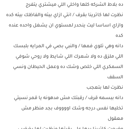
ده بلاط الشركه كلها واخلي اللي ميشتري يتفرج
نظرت لها كاترينا بقرف / انتي ازاي بيئه والفاظك بيئه كده
وازاي اساسا ليث ينحدر لمستوي ان يشغل واحده عنده
كده
دانه وهي تلوي فمها / والنبي بصي في المرايه بلبسك
اللي ملزق ده ولا شعرك اللي شايط ولا روحي شوفي
السمكري اللي خلص وشك ده وعمل الحيطان ونسي
السقف
نظرت لها بتعجب
دانه ببسمه قرف / رقبتك مش مدهونه يا قمر نسيتي
تخليها نفس درجه وشك اووووف بجد منظر مش
معقول