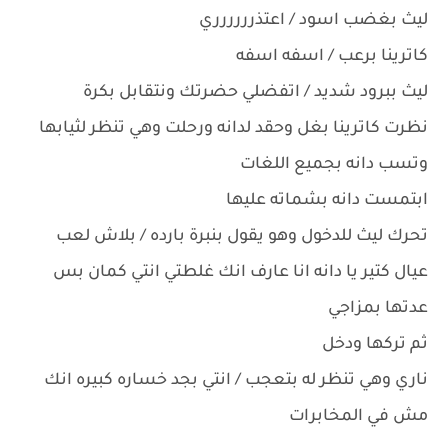
ليث بغضب اسود / اعتذرررررري
كاترينا برعب / اسفه اسفه
ليث ببرود شديد / اتفضلي حضرتك ونتقابل بكرة
نظرت كاترينا بغل وحقد لدانه ورحلت وهي تنظر لثيابها
وتسب دانه بجميع اللغات
ابتمست دانه بشماته عليها
تحرك ليث للدخول وهو يقول بنبرة بارده / بلاش لعب
عيال كتير يا دانه انا عارف انك غلطتي انتي كمان بس
عدتها بمزاجي
ثم تركها ودخل
ناري وهي تنظر له بتعجب / انتي بجد خساره كبيره انك
مش في المخابرات