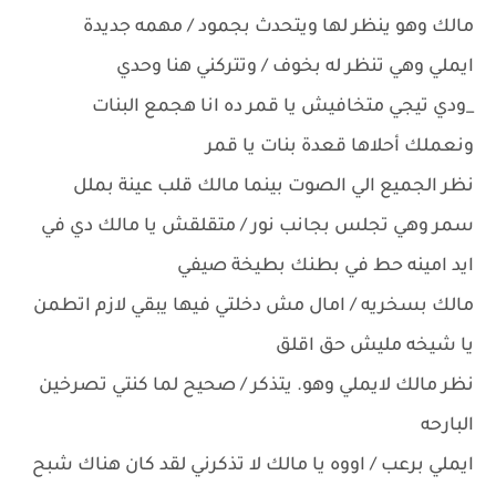
مالك وهو ينظر لها ويتحدث بجمود / مهمه جديدة
ايملي وهي تنظر له بخوف / وتتركني هنا وحدي
_ودي تيجي متخافيش يا قمر ده انا هجمع البنات
ونعملك أحلاها قعدة بنات يا قمر
نظر الجميع الي الصوت بينما مالك قلب عينة بملل
سمر وهي تجلس بجانب نور / متقلقش يا مالك دي في
ايد امينه حط في بطنك بطيخة صيفي
مالك بسخريه / امال مش دخلتي فيها يبقي لازم اتطمن
يا شيخه مليش حق اقلق
نظر مالك لايملي وهو. يتذكر / صحيح لما كنتي تصرخين
البارحه
ايملي برعب / اووه يا مالك لا تذكرني لقد كان هناك شبح