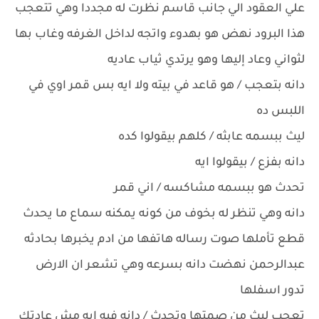
علي العقود الي جانب قاسم نظرت له مجددا وهي تتعجب
هذا البرود نهض هو بهدوء واتجه لداخل الغرفه وغاب بها
لثواني وعاد إليها وهو يرتدي ثياب عاديه
دانه بتعجب / هو قاعد في بيته ولا ايه بس قمر اوي في
اللبس ده
ليث ببسمه عابثه / كلهم بيقولوا كده
دانه بفزع / بيقولوا ايه
تحدث هو ببسمه مشاكسه / اني قمر
دانه وهي تنظر له بخوف من كونه يمكنه سماع ما يحدث
قطع تأملها صوت رساله هاتفها من ادم يخبرها بحادثه
عبدالرحمن نهضت دانه بسرعه وهي تشعر ان الارض
تدور اسفلها
تعجب ليث من صمتها وتحدث / دانه فيه ايه مش عادتك