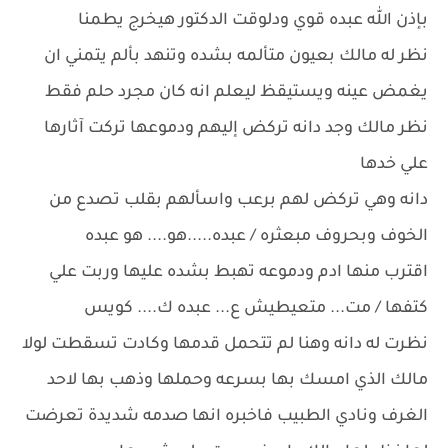
بإذن الله عبده قوي ودلوقت الدكتور هيخرج يطمنا
نظر له مالك بعيون متألمه بشده وتنهد بألم يتمني ان
يغمض عينه ويستيقظ ليعلم انه كان مجرد حلم فقط
نظر مالك وجد دانه تركض إليهم ودموعها تركت آثارها
علي خدها
دانه وهي تركض لهم برعب واسألهم بقلب تصدع من
الخوف وبحروف مبعثره / عبده.....هو.... هو عبده
اقترب منها ادم ودموعه تهبط بشده عليها وربت علي
كتفها / مت... متعيطيش ع... عبده ك.... كويس
نظرت له دانه وهنا لم تتحمل قدمها وكادت تسقطت لولا
مالك الذي امسك بها بسرعه وحملها وذهب بها لاحد
الغرف ونادي الطبيب فاخبره انها صدمه شديدة تعرضت