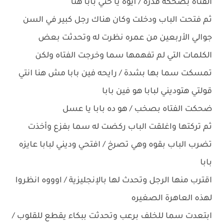
الفتاه بضحكه قذره / ايوه يا ختي بابا هنا
ثم فتحت الباب ودخلت وكان هناك رجل كبير في السن
جوالي الأربعين من عمره نظرت له وتحدثت بعض
الكلمات التي لم تفهمها سما وخرجت الفتاه ولكن
تمسكت سما بها بشدة / رايحه فين بابا مش هنا انتي
قولتي هتوديني لبابا هو فين بابا
ضحكت الفتاه بصخب / هو ده بابا يا عسل
ثم تركتها واغلقت الباب ركضت له سما بفزع وأخذت
تضرب الباب بقوه وهي تصرخ / افتحي وديني لبابا عايزه
بابا
اقترب منها الرجل وتحدث لها بالإنجليزية / اوووه انظروا
لهذه العاهرة الصغيره
ابتعدت سما للخلف برعب وتحدثت ببكاء يقطع للقلوب /