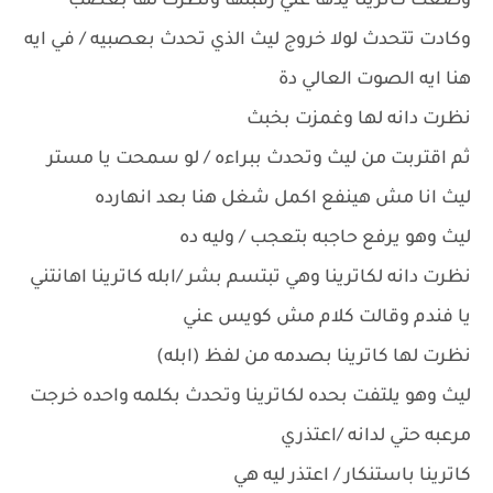
وضعت كاترينا يدها علي رقبتها ونظرت لها بغضب
وكادت تتحدث لولا خروج ليث الذي تحدث بعصبيه / في ايه
هنا ايه الصوت العالي دة
نظرت دانه لها وغمزت بخبث
ثم اقتربت من ليث وتحدث ببراءه / لو سمحت يا مستر
ليث انا مش هينفع اكمل شغل هنا بعد انهارده
ليث وهو يرفع حاجبه بتعجب / وليه ده
نظرت دانه لكاترينا وهي تبتسم بشر /ابله كاترينا اهانتني
يا فندم وقالت كلام مش كويس عني
نظرت لها كاترينا بصدمه من لفظ (ابله)
ليث وهو يلتفت بحده لكاترينا وتحدث بكلمه واحده خرجت
مرعبه حتي لدانه /اعتذري
كاترينا باستنكار / اعتذر ليه هي