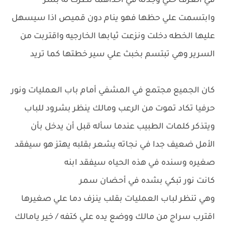
في الغرف حتي وجدته في احداهما نظرت له بشر
وابتسمت علي حظها فهو ينام دون قميص اذا سيسهل
عليها الخطه دخلت ونزعت ثيابها الخارجيه واقتربت من
السرير وهي تبتسم بخبث علي سير خطتها كما تريد
كان الجميع مجتمع في المشفي أمام باب العمليات ونور
حرفيا تكاد تموت من الرعب ومالك ينظر بشرود للباب
ويتذكر كلمات الطبيب عندما سأله قبل أن يدخل بأن
الأمل ضعيف جدا في نجاته يشعر بقلبه يهتز هو سيفقد
صغيره وسنده في هذه الحياه سيفقد ابنه
كانت نور تبكي بشده في أحضان سمر
وهي تنظر لباب العمليات بقلب ينزف دما علي صغيرها
اقترب سراج من مالك ووضع يده علي كتفه / خير يامالك