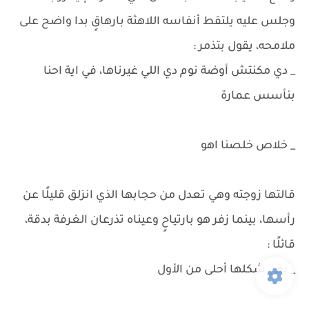
وجلس عليه يلتقط أنفاسه اللاهثة بارهاقٍ بدا واضح على
ملامحه، يقول بتذمر :
_ دي مكنتش أوضة نوم دي اللي غيرناها، في اية احنا
بنأسس عمارة
_ خلاص خلصنا اهو
قالتها زوجته وهي تعدل من حجابها الذي انزلق قليلًا عن
رأسها، بينما زفر هو بارتياحٍ وعيناه تذرعان الغرفة بدقة،
قائلًا :
_ بقى شكلها أحلى من الأول