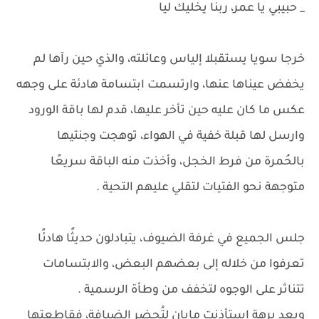
_ حبيبي يا عمر، ربنا يخليك ليا
خرجا سويا يستقبلا إلياس وعائلته، والذي حين رآها لم
يخفض عيناها عنها، وارتسمت ابتسامة هادئة على وجهه
عكس ما كان عليه حين تأخر عليها، قدم لها باقة الورود
وارسل لها قبلة خفية في الهواء، توهجت وجنتيها
بالحُمرة من فرط الخجل، وأخذت منه الباقة سريعًا
متوجهة نحو الفتيات لتقلي عليهم التحية .
جلس الجميع في غرفة الضيوف، يتبادلون حديثًا هادئًا
تعرفوا من خلاله إلى بعضهم البعض، والابتسامات
تتناثر على الوجوه لتخفف من وطأة الرسمية .
وبعد برهة استأذنت مايان لتُحضر الضيافة، فقاطعتها