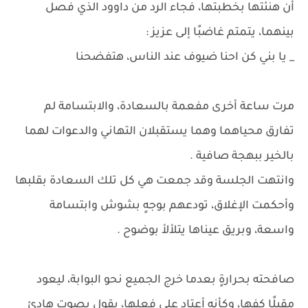
أن هنئتها بخطبتها، فجاء الرد من داوود الذي فصل
بينهما، يتمتم غاضبًا إلى عزيز :
_ يا بني كن احنا ضيوف عند الناس، هتفضحنا
مرت ساعة أخرى مفعمة بالسعادة، والابتسامة لم
تفارق محياهما وهما يستقبلان التهاني والدعوات لهما
بالخير ببهجة صافية .
وانتهت الجلسة وقد جمعت هي كل تلك السعادة بقلبها
وأحكمت الإغلاق، تودعهم بوجهٍ بشوش وابتسامة
واسعة، وبريق عيناها يتلألأ بوضوح .
صافحته بحرارةٍ بعدما خرج الجميع نحو البوابة، ليعود
مقبلًا كفها، وكأنه أعتاد على فعلها، يقول بصوتٍ هادئ