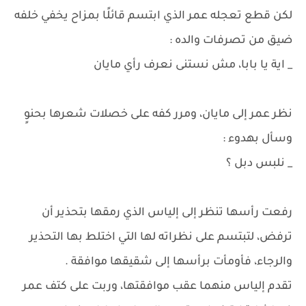
لكن قطع تعجله عمر الذي ابتسم قائلًا بمزاح يخفي خلفه
ضيق من تصرفات والده :
_ اية يا بابا، مش نستنى نعرف رأي مايان
نظر عمر إلى مايان، ومرر كفه على خصلات شعرها بحنوٍ
وسأل بهدوء :
_ نلبس دبل ؟
رفعت رأسها تنظر إلى إلياس الذي رمقها بتحذير أن
ترفض، لتبتسم على نظراته لها التي اختلط بها التحذير
والرجاء، فأومأت برأسها إلى شقيقها موافقة .
تقدم إلياس منهما عقب موافقتها، وربت على كتف عمر