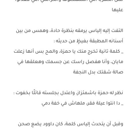
تمن الكهربا اللي استهلكتوها والكراسي اللي قعدتوا
عليها
التفت إليه إلياس يرمقه بنظرة حادة، وهمس من بين
أسنانه المطبقة بغيظٍ من حديثه :
_ كلمة تانية تخرج منك يا حمزة، والمح بس أنها زعلت
مايان، وأنا هفصل راسك عن جسمك وهعلقها في
صالة شقتك بدل النجفة
نظر له حمزة باشمئزاز، واعتدل بجلسته قائلًا بخفوت :
_ دا انتوا عيلة فقر، ملهاش في خفة دمي
وقبل أن يتحدث إلياس كلمة، كان داوود يضع صحن