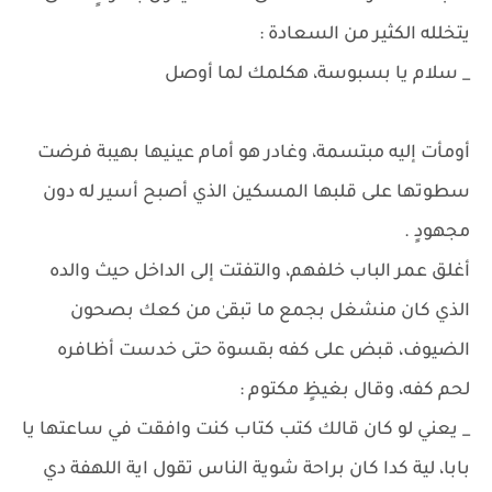
يتخلله الكثير من السعادة :
_ سلام يا بسبوسة، هكلمك لما أوصل
أومأت إليه مبتسمة، وغادر هو أمام عينيها بهيبة فرضت
سطوتها على قلبها المسكين الذي أصبح أسير له دون
مجهودٍ .
أغلق عمر الباب خلفهم، والتفتت إلى الداخل حيث والده
الذي كان منشغل بجمع ما تبقىٰ من كعك بصحون
الضيوف، قبض على كفه بقسوة حتى خدست أظافره
لحم كفه، وقال بغيظٍ مكتوم :
_ يعني لو كان قالك كتب كتاب كنت وافقت في ساعتها يا
بابا، لية كدا كان براحة شوية الناس تقول اية اللهفة دي