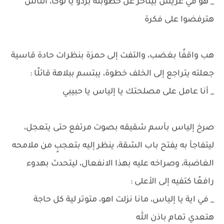
_ هو في عريس بيتأخر عن خطوبته بردو يا لوكا، الناس
هترفضوا على فكرة
هب واقفًا بغضب، والتفت إلى حمزة بنظرات حادة قاسية
جعلته يتراجع إلى الخلف خطوة، يبتسم ببلاهة قائلًا :
_ أنا عامل على مصلحتك يا إلياس يا حبيبي
صرخ إلياس بأسم شقيقه بصوت مرتفع حتى يتعجل،
ليتفاجأ به يفتح باب الشقة، ينظر إليه بتعجبٍ من ملامحه
الغاضبة، وصراخه عليه بهذا الانفعال، ليتحدث بهدوء
رافعًا كتفيه إلى الأعلى :
_ في اية يا إلياس، مانا نزلت اهو، متوتر لية كل حاجة
هتعدي تمام باذن الله