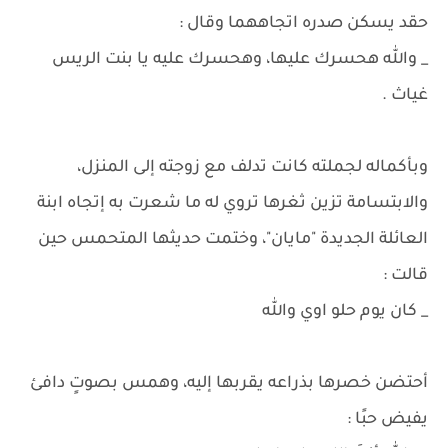
حقد يسكن صدره اتجاههما وقال :
_ والله هحسرك عليها، وهحسرك عليه يا بنت الريس
غياث .
وبأكماله لجملته كانت تدلف مع زوجته إلى المنزل،
والابتسامة تزين ثغرها تروي له ما شعرت به إتجاه ابنة
العائلة الجديدة "مايان"، وختمت حديثها المتحمس حين
قالت :
_ كان يوم حلو اوي والله
أحتضن خصرها بذراعه يقربها إليه، وهمس بصوتٍ دافئ
يفيض حبًا :