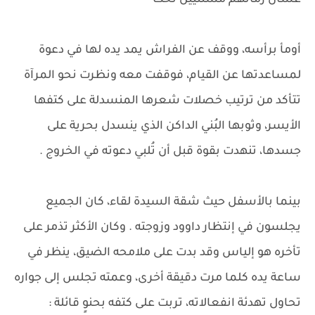
عشان زمانهم مستنيين تحت
أومأ برأسه، ووقف عن الفراش يمد يده لها في دعوة
لمساعدتها عن القيام، فوقفت معه ونظرت نحو المرآة
تتأكد من ترتيب خصلات شعرها المنسدلة على كتفها
الأيسر، وثوبها البُني الداكن الذي ينسدل بحرية على
جسدها، تنهدت بقوة قبل أن تُلبي دعوته في الخروج .
بينما بالأسفل حيث شقة السيدة لقاء، كان الجميع
يجلسون في إنتظار داوود وزوجته . وكان الأكثر تذمر على
تأخره هو إلياس وقد بدت على ملامحه الضيق، ينظر في
ساعة يده كلما مرت دقيقة أخرى، وعمته تجلس إلى جواره
تحاول تهدئة انفعالاته، تربت على كتفه بحنوٍ قائلة :