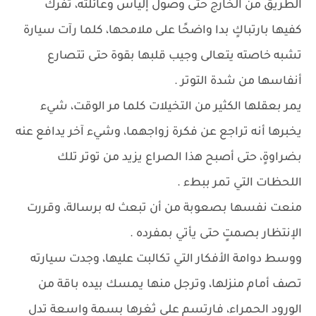
الطريق من الخارج حتى وصول إلياس وعائلته، تفرك
كفيها بارتباكٍ بدا واضحًا على ملامحها، كلما رآت سيارة
تشبه خاصته يتعالى وجيب قلبها بقوة حتى تتصارع
أنفاسها من شدة التوتر .
يمر بعقلها الكثير من التخيلات كلما مر الوقت، شيء
يخبرها أنه تراجع عن فكرة زواجهما، وشيء آخر يدافع عنه
بضراوةٍ، حتى أصبح هذا الصراع يزيد من توتر تلك
اللحظات التي تمر ببطء .
منعت نفسها بصعوبة من أن تبعث له برسالة، وقررت
الإنتظار بصمتٍ حتى يأتي بمفرده .
ووسط دوامة الأفكار التي تكالبت عليها، وجدت سيارته
تصف أمام منزلها، وترجل منها يمسك بيده باقة من
الورود الحمراء، فارتسم على ثغرها بسمة واسعة تدل