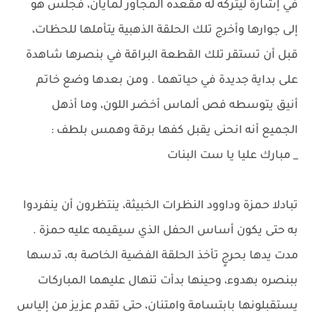
في إشارة ليتركه له مقعده المجاور لمايان، فجلس هو
إلى جوارها وأخرج تلك الحلقة الذهبية يتأملها للحظات،
قبل أن تستقر تلك القطعة البراقة في بنصرها شاهدة
على بداية جديدة في حياتهما . ومن بعدها وضع خاتم
أنيق يتوسطه فص ألماس أخضر اللون، وما أذهل
الجميع أنه انحنى يقبل كفها برقة وهمس بلطف :
_ مبارك عليا يا ست البنات
تبادلا حمزة وداوود النظرات الخبيثة، ينتظرون أن ينفردوا
به حتى يكون أساس الحفل الذي سيقيمه عليه حمزة .
مدت يدها بحرجٍ تأخذ الحلقة الفضية الخاصة به، تدسها
ببنصره بهدوء، وحينها بدأت تنهال عليهما المباركات
يستقبلونها بابتسامة وامتنان، حتى تقدم عزيز من إلياس