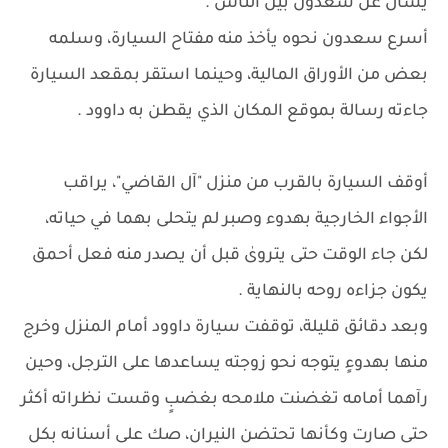
يسأل عن سعدون بين الناس .
أسرع سعدون نحوه يأخذ منه مفتاح السيارة، وسلمه
بعض من الأوراق المالية، وحينما استقر بمقعد السيارة
جاءته رسالة بموقع المكان الذي يقطن به داوود .
أوقف السيارة بالقرب من منزل "آل القاضي"، يراقب
الأجواء الخارجية بهدوء وصبر لم يتحلى بهما في حياته،
لكن جاء الوقت حتى يتروىٰ قبل أن يصدر منه فعل أحمق
يكون جزاءه روحه بالنهاية .
وبعد دقائق قليلة، توقفت سيارة داوود أمام المنزل وخرج
منها بهدوءٍ يتوجه نحو زوجته يساعدها على الترجل، وحين
رآهما أمامه تغضنت ملامحه بغضبٍ وقست نظراته أكثر
حتى صارت وكأنها تحتضن النيران، صك على أسنانه بكل