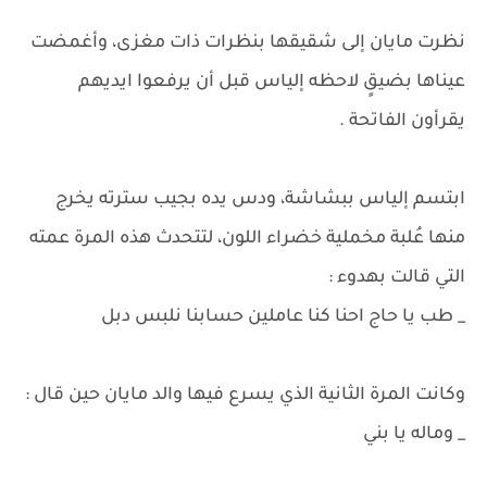
نظرت مايان إلى شقيقها بنظرات ذات مغزى، وأغمضت
عيناها بضيقٍ لاحظه إلياس قبل أن يرفعوا ايديهم
يقرأون الفاتحة .
ابتسم إلياس ببشاشة، ودس يده بجيب سترته يخرج
منها عُلبة مخملية خضراء اللون، لتتحدث هذه المرة عمته
التي قالت بهدوء :
_ طب يا حاج احنا كنا عاملين حسابنا نلبس دبل
وكانت المرة الثانية الذي يسرع فيها والد مايان حين قال :
_ وماله يا بني