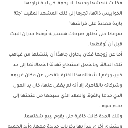
فكانت تنهشها وحدها بلا رحمة، كل ليلة تراودها
الكوابيس ذاتها، تجرها إلى ذلك المشهد المقيت "جثة
باردة ممددة على فراشها"
تفزعها حتى تُطلق صرخات هستيرية تُوقظ جدران البيت
قبل أن تُوقظها .
أما عن زوجها فكان يحاول جاهدًا أن ينتشلها من غياهب
تلك الحالة، وبالفعل استطاع تهدئة انفعالاتها إلى حد
كبير، ورغم انشغاله هذا الفترة بتقصي عن مكان غريمه
وشركائه بالقاهرة، إلا أنه لم يغفل عنها، كان يد العون
الذي مدها بالقوة، والملاذ الذي سبحها من عتمتها إلى
دفء حنوه .
وتلك المدة كانت كافية حتى يقوم ببيع شقتهما،
ويشتري أخرى يبدأ بها ذكريات جديدة معها، وأيد الجميع