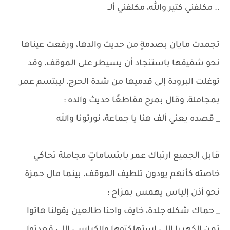
.. مكلفني كتير والله، مكلفني ألــ
تجمدت مايان بصدمةٍ من حديث والدها، ورفعت عيناها
نحو شقيقها باستنجاد أن يسيطر على الموقف، وقد
توغلت البرودة إلى قدميها من شدة الحرج، ليبتسم عمر
بمجاملة، وقال بمرح مقاطعًا حديث والده :
_ قصده يعني ألف هنا يا جماعة، نورتونا والله
قابل الجميع ارتباك عمر بابتساماتٍ مجاملة تحاكي
خاصته كأنهم يودون تلطيف الموقف، بينما مال حمزة
نحو أذن إلياس يهمس بمزاح :
_ حماك شكله جلدة، خايف واحنا طالعين يقولنا هاتوا