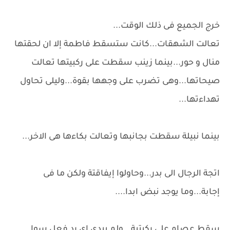
خرج الجميع فى ذلك الوقت...
تعالت الشهقات...كانت ستسقط فاطمة إلا ان لحقتها
منال و حور...بينما زينب سقطت على ركبيتها تعالت
صيحاتها...وهى تضرب على وجهها بقوة...وليلى تحاول
تهداءتها...
بينما نبيلة سقطت بجانبها وتعالت بكاءها هى الاخر...
اتجة الرجال الى بدر...وحاولوا إيفاقتة ولكن ما فى
إجابة...وما يوجد نبض ابدا....
سقط عصام على ركبتية...ولم يبدى اى رد فعل سوا