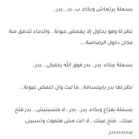
بسملة برتعاش وبكاء: ب..بد...بدر..
نظر لة وهو يحاول إلا يغمض عيونة...والدماء تتدفق منة
مكان دخول الرصاصة....
بسملة ببكاء: بدر...بدر فوق الله يخليكى...بدر..
نظر لها بدر بإبيتسامة...ما لبث وان اغمض عيونة...
بسملة بفزاع وبكاء: بدر...بدر...لا متسبنيش...بدر فتح
عينك...فتح عينك...لا انت مش هتموت وتسبينى
بددددددددر