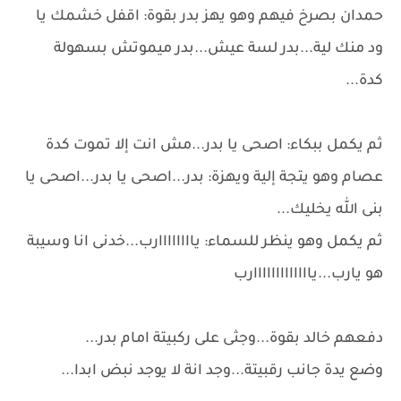
حمدان بصرخ فيهم وهو يهز بدر بقوة: اقفل خشمك يا
ود منك لية...بدر لسة عيش...بدر ميموتش بسهولة
كدة...
ثم يكمل ببكاء: اصحى يا بدر...مش انت إلا تموت كدة
عصام وهو يتجة إلية ويهزة: بدر...اصحى يا بدر...اصحى يا
بنى الله يخليك...
ثم يكمل وهو ينظر للسماء: ياااااااارب...خدنى انا وسيبة
هو يارب...يااااااااااااارب
دفعهم خالد بقوة...وجثى على ركبيتة امام بدر...
وضع يدة جانب رقبيتة...وجد انة لا يوجد نبض ابدا...