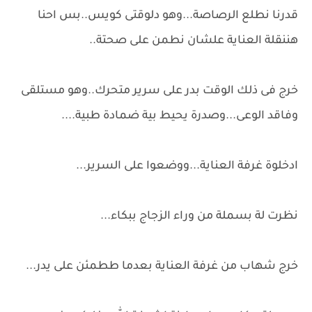
قدرنا نطلع الرصاصة...وهو دلوقتى كويس..بس احنا
هننقلة العناية علشان نطمن على صحتة..
خرج فى ذلك الوقت بدر على سرير متحرك..وهو مستلقى
وفاقد الوعى...وصدرة يحيط بية ضمادة طبية....
ادخلوة غرفة العناية...ووضعوا على السرير...
نظرت لة بسملة من وراء الزجاج ببكاء...
خرج شهاب من غرفة العناية بعدما ططمئن على يدر...