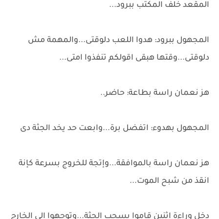
المقعد خلف المكتب ببرود...
المجهول ببرود: هدوا اللعب دلوقتى...والمهمة مش
دلوقتى...وقتها هبقى اقولكم تنفذوا امتى...
هز نعمان راسة بطاعة: حاضر..
المجهول بهدوء: اتفضل برة...وابعت حد يخد الجثة دى
هز نعمان راسة بالموافقة...وإتجة للخروج بسرعة كإنة
انقذ من شبح الموت...
دخل وراءة اثنين قاموا بسحب الجثة...وتوجهوا الى الخارج