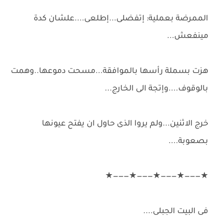
الممرضة بعملية: إتفضلى...إطلعى....علشان كدة
مينفعش...
هزت بسملة رأسها بالموافقة...مسحت دموعها..وهمت
بالوقوف....وإتجة الى الخارج...
خرج الاثنين...ولم يروا الذى حاول ان يفتح عيونها
بصعوبة....
★———★———★———★———★
فى البيت الجبلى....