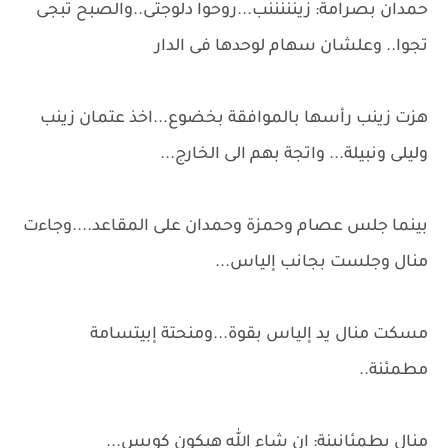
حمدان بصرامة: زينننننب...روحوا دلوجتى..والصبح تبجى
تجوا.. وعلشان سهام لوحدها فى الدار
هزت زينب رأسها بالموافقة بخضوع...اخذ عتمان زينب
وليلى ونبيلة... واتجة بهم الى الخارج...
بينما جلس عصام وحمزة وحمدان على المقاعد....وجاءت
منال وجلست بجانب إلياس...
مسكت منال يد إلياس بقوة...ومنحتة إبيتسامة
مطمئنة..
منال بطمئانينة: ان شاء الله هيكون كويس...