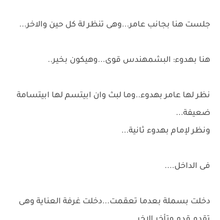
جلست هنا بجانب عامر...وهى تنظر لة كل حين والاخر...
هنا بهدوء: البشمهندس قوى...وهيكون بخير..
نظر لها عامر بهدوء..وما لبث وان ابيتسم لها ابيتسامة
ضعيفة...
ونظر لإمام بهدوء ثانية...
فى الداخل....
دخلت بسملة بعدما تعقمت...دخلت غرفة العناية وهى
تقدم قدم وتأخر الاخر...