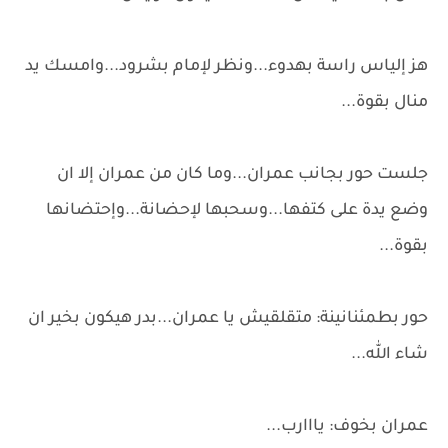
هز إلياس راسة بهدوء...ونظر لإمام بشرود...وامسك يد
منال بقوة...
جلست حور بجانب عمران...وما كان من عمران إلا ان
وضع يدة على كتفها...وسحبها لإحضانة...وإحتضانها
بقوة...
حور بطمئنانينة: متقلقيش يا عمران...بدر هيكون بخير ان
شاء الله...
عمران بخوف: يااارب...