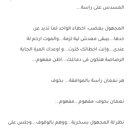
المسدس على راسة...
المجهول بغضب: اخطاء الواحد لما تذيد عن
حدها...بيبقى معدش لية لزمة...والموت ارحم لة
عندى...وإنت اخطائك كترت...و اوعدك المرة الجاية
الرصاصة هتكون فى دماغك...اظن مفهوم...
هز نعمان رأسة بالموافقة... بخوف
نعمان بخوف: مفهوم...مفهوم...
نظر لة المجهول بسخرية...ووهم بالوقوف...وجلس على