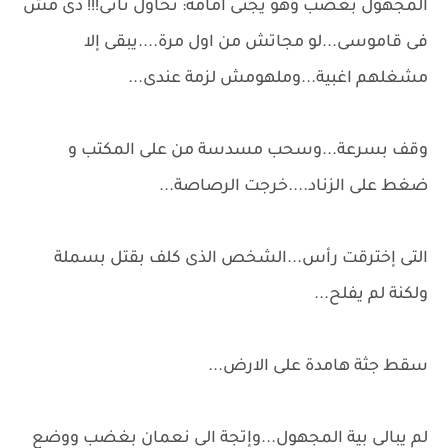
المجهول بغضب وهو يجثى امامة: نحاول تانى!!! دى مش
فى قاموسى...لو مجاتش من اول مرة....يبقى إلا
مشغلهم اغبية...وملهومش لزمة عندى...
وقف بسرعة...وسحب مسدسة من على المكتب و
ضغط على الزناد....خرجت الرصاصة...
التى إخترقت رأس...الشخص الذى كلف بقتل بسملة
ولكنة لم يفلح...
سقط جثة هامدة على الارض...
لم يبالى بية المجهول...وإتجة الى نعمان بغضب ووضع