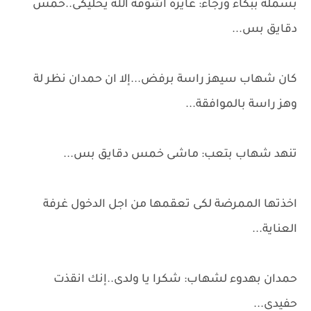
بسملة ببكاء ورجاء: عايزة اشوفة الله يخليكى..خمس
دقايق بس...
كان شهاب سيهز راسة برفض...إلا ان حمدان نظر لة
وهز راسة بالموافقة...
تنهد شهاب بتعب: ماشى خمس دقايق بس...
اخذتها الممرضة لكى تعقمها من اجل الدخول غرفة
العناية...
حمدان بهدوء لشهاب: شكرا يا ولدى..إنك انقذت
حفيدى...