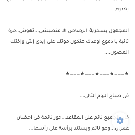
بهدوء...
المجهول بسخرية: الرصاص الا متصبشى...تهوش..مرة
تانية يا دموع اوعدك هتكون موتك على إيدى إنتى وإختك
المصون....
★———★———★———★———★
فى صباح اليوم التالى...
كان الجميع نائم على المقاعد...حور نائمة فى احضان
عمران...وهو نائم ويستند برأسة على رأسها...