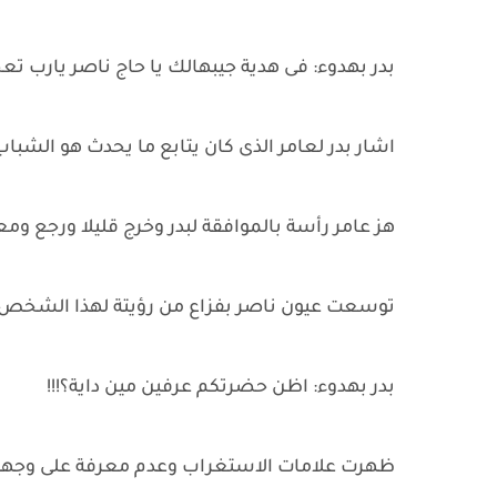
بدر بهدوء: فى هدية جيبهالك يا حاج ناصر يارب تع
اشار بدر لعامر الذى كان يتابع ما يحدث هو الشبا
هز عامر رأسة بالموافقة لبدر وخرج قليلا ورجع ومعة 
توسعت عيون ناصر بفزاع من رؤيتة لهذا الشخص وإبت
بدر بهدوء: اظن حضرتكم عرفين مين داية؟!!!
ظهرت علامات الاستغراب وعدم معرفة على وجههة