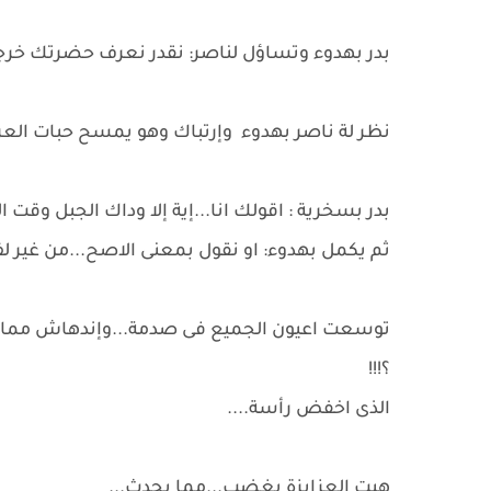
بدر بهدوء وتساؤل لناصر: نقدر نعرف حضرتك خرجت 
نظر لة ناصر بهدوء وإرتباك وهو يمسح حبات العر
بدر بسخرية : اقولك انا...إية إلا وداك الجبل وقت ال
ثم يكمل بهدوء: او نقول بمعنى الاصح...من غير لف و
توسعت اعيون الجميع فى صدمة...وإندهاش مما ي
؟!!!
الذى اخفض رأسة....
هبت العزايزة بغضب...مما يحدث...