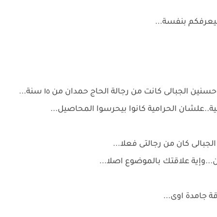
هيعرفكم بنفسة...
حسنين بإرتباك وهو بنظر لناصر وخوف من بدر: انا حسنين الجبالى كانت من رجالة الحاج حمدان من ١٥ سنة...
ية..علشان الحرامية كانوا بيحرسوا المحاصيل...
لجبالى كان من رجالتى فعلا...
..وإية علاقتك بالموضوع اصلا...
قة جامدة اوى...