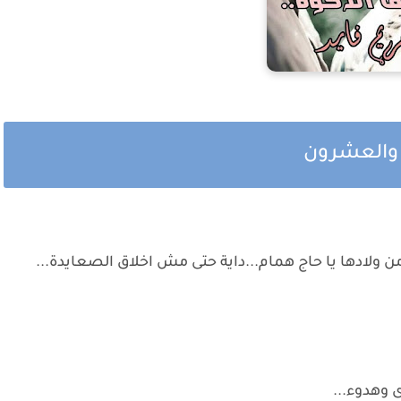
 والعشرون
ا من ولادها يا حاج همام...داية حتى مش اخلاق الصعايدة...
ى وهدوء...