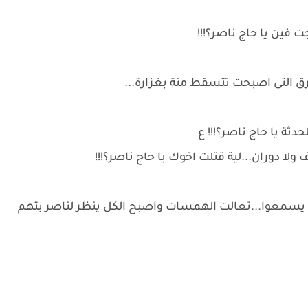
فين يا حاج ناصر؟!!!
ق التى اصبحت تتسقط منة بغزارة...
حدثة يا حاج ناصر؟!!! ع
لا دوران...لية قتلت اخوك يا حاج ناصر؟!!!
سمعوا...تعالت الهمسات واصبح الكل ينظر لناصر بتهم