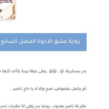
رواية عشق الاخوة الفصل السابع
بدر بسخرية: تؤ...تؤتؤ...وفى عيلة بردة بتأخد تأره
ثم يكمل بغموض: صح وإلا لا يا حاج ناصر...
نظر لة ناصر بهدوء...يينما بدر يلقى لة نظرات تحد