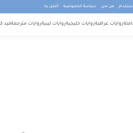
استخدام
من نحن
سياسة الخصوصيه
أتصل بنا
املة
روايات عراقية
روايات خليجية
روايات ليبية
روايات مترجمة
قيد كت