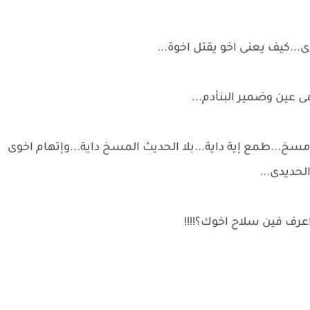
...كيف يعنى اخو يقتل اخوة...
 عين وضمير البنأدم...
...طمع إية داية...بلا الحديث المسخ داية...وإتهام اخوى
لحديدى...
اعرف فين سلاح اخوك؟!!!!