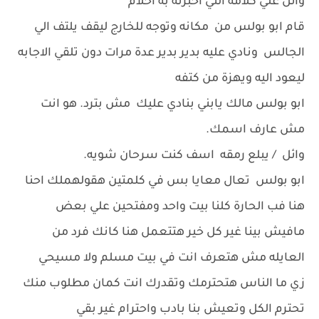
وائل علي كلامه التي اخبرته به احلام
قام ابو بولس من مكانه وتوجه للخارج ليقف يلتف الي
الجالس ونادي عليه بدير بدير عدة مرات دون تلقي الاجابه
ليعود اليه ويهزة من كتفه
ابو بولس مالك يابني بنادي عليك مش بترد. هو انت
مش عارف اسمك.
وائل / يبلع رمقه اسف كنت سرحان شويه.
ابو بولس تعال معايا بس في كلمتين هقولهملك احنا
هنا فب الحارة كلنا بيت واحد ومفتحين علي بعض
مافيش بينا غير كل خير هتتعمل هنا كانك فرد من
العايله مش هتعرف انت في بيت مسلم ولا مسيحي
زي ما الناس هتحترمك وتقدرك انت كمان مطلوب منك
تحترم الكل وتعيش بنا بادب واحترام غير بقي