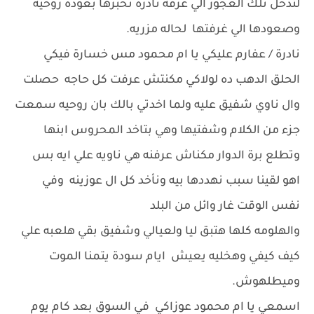
لتدخل تلك العجوز الي غرفه نادرة تخبرها بعودة روحيه
وصعودها الي غرفتها لحاله مزريه.
نادرة / عفارم عليكي يا ام محمود مس خسارة فيكي
الحلق الدهب ده لولاكي مكنتش عرفت كل حاجه حصلت
وال ناوي شفيق عليه ولما اخدتي بالك بان روحيه سمعت
جزء من الكلام وشفتيها وهي بتاخد المحروس ابنها
وتطلع برة الدوار مكناش عرفنه هي ناويه علي ايه بس
اهو لقينا سبب نهددها بيه ونأخد كل ال عوزينه وفي
نفس الوقت غار وائل من البلد
والهلومه كلها هتبق ليا ولعيالي وشفيق بقي هلعبه علي
كيف كيفي وهخليه يعيش ايام سودة يتمنا الموت
وميطلهوش.
اسمعي يا ام محمود عوزاكي في السوق بعد كام يوم