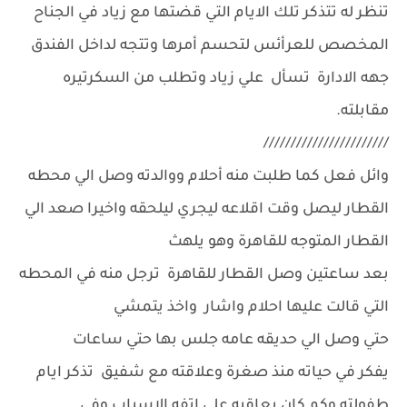
تنظر له تتذكر تلك الايام التي قضتها مع زياد في الجناح
المخصص للعرأئس لتحسم أمرها وتتجه لداخل الفندق
جهه الادارة تسأل علي زياد وتطلب من السكرتيره
مقابلته.
///////////////////////
وائل فعل كما طلبت منه أحلام ووالدته وصل الي محطه
القطار ليصل وقت اقلاعه ليجري ليلحقه واخيرا صعد الي
القطار المتوجه للقاهرة وهو يلهث
بعد ساعتين وصل القطار للقاهرة ترجل منه في المحطه
التي قالت عليها احلام واشار واخذ يتمشي
حتي وصل الي حديقه عامه جلس بها حتي ساعات
يفكر في حياته منذ صغرة وعلاقته مع شفيق تذكر ايام
طفولته وكم كان يعاقبه علي اتفه الاسباب وفي