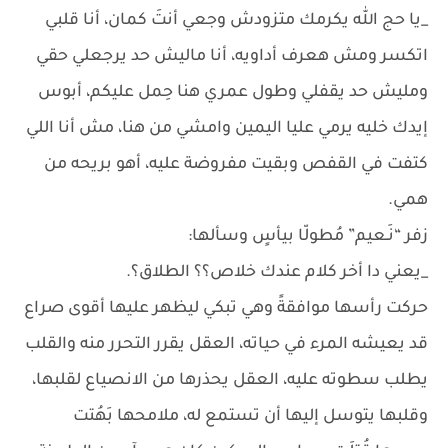
_يا حج الله يكرمك متزودش وجعي أنتَ كمان، أنا قلبي
اتكسر ومش هعرف أداويه، أنا ماليش حد يرجعلي حقي
ومليش حد يقفلي وطول عمري هنا حِمل عليكم، أبوس
إيدك خليه يرمي عليا اليمين وامشي من هنا، مش أنا اللي
كتفت في القفص وبقيت مفروضة عليه، أهو بريحه من
همي.
زفر “نَـعيم” مُطولّا بيأسٍ وسألها:
_يعني دا أخر كلام عندك خلاص؟؟ الطلاق؟.
حركت رأسها موافقةً وهي تبكي ليظهر عليها أقوى صراع
قد يعيشه المرء في حياته، العقل يقرر التحرر منه والقلب
يطلب سطوته عليه، العقل يحذرها من الانصياع لقلبها،
وقلبها يتوسل إليها أن تستمع له، ملامحها بَهُتت