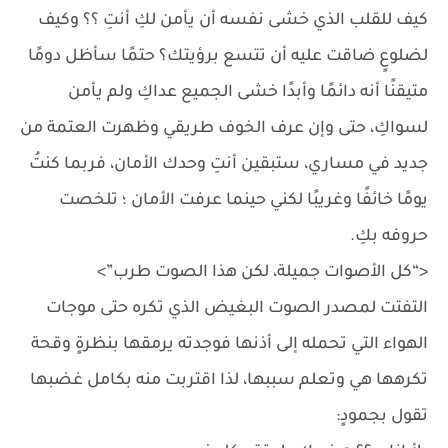
كيف للقلب الذي خشى نفسه أن يأمن لكِ أنتِ ؟؟ وكيف
لضلوعٍ ضاقت عليه أن تتسع برؤيتك؟ حتمًا سأظل دومًا
متيقنًا أنه دائمًا وأبدًا خشى الجميع عداكِ ولم يأمن
لسواكِ، حتى وإن عرف الخوف طريقي وظهرت العتمة من
جديد في مساري، ستبقين أنتِ وحدك الأمان، فربما كنتُ
يومًا خائفًا وغريبًا لكني حينما عرفت الأمان ؛ تلخصت
حروفه بكِ.
<“كل الأصوات جميلة، لكن هذا الصوت طرب”>
التفتت لمصدر الصوت البغيض الذي تكره حتى موجات
الهواء التي تحمله إلى أذنها فوجدته يرمقها بنظرةٍ وقحة
تكرهها هي وتعلم سببها، لذا اقتربت منه بكامل غضبها
تقول بجمودٍ: