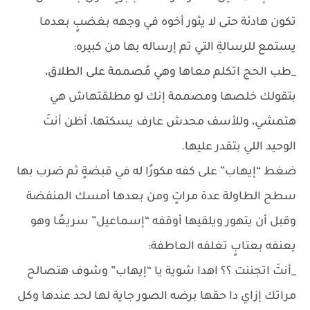
تكون هادئة حتى لا يثور أخوه في وجهه بغضبٍ بعدما
يستمع للرسالةِ التي تم إرساله بها من كبيره:
_طب الحج اتكلم معاها وهي مُصممة على الطلاق،
بتقولك خلصها ومصممة إنك لو مطلقتهاش هي
هتمشي، وللأسف محدش عارف يسكتها، أظن أنتَ
الوحيد اللي بتقدر عليها.
ضغط “إيهاب” على كفه مكورًا له في قبضةٍ ثم ضرب بها
سطح الطاولة عدة مراتٍ ومن بعدها أمسك المنفضة
وقبل أن يتهور ويلقيها أوقفه “إسماعيل” سريعًا وهو
يعنفه بعتابٍ تغلفه العاطفة:
_أنتَ اتجننت ؟؟ اهدا شوية يا “إيهاب” وشوف هتصالح
مراتك إزاي دا حقها برضه الصور جاية لها لحد عندها وكل