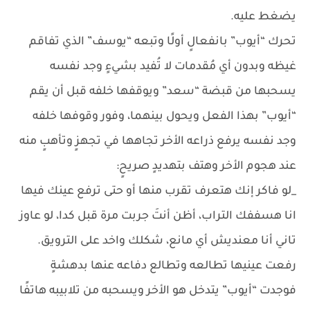
يضغط عليه.
تحرك “أيوب” بانفعالٍ أولًا وتبعه “يوسف” الذي تفاقم
غيظه وبدون أي مُقدمات لا تُفيد بشيءٍ وجد نفسه
يسحبها من قبضة “سعد” ويوقفها خلفه قبل أن يقم
“أيوب” بهذا الفعل ويحول بينهما، وفور وقوفها خلفه
وجد نفسه يرفع ذراعه الأخر تجاهها في تجهزٍ وتأهبٍ منه
عند هجوم الأخر وهتف بتهديدٍ صريحٍ:
_لو فاكر إنك هتعرف تقرب منها أو حتى ترفع عينك فيها
انا هسففك التراب، أظن أنتَ جربت مرة قبل كدا، لو عاوز
تاني أنا معنديش أي مانع، شكلك واخد على الترويق.
رفعت عينيها تطالعه وتطالع دفاعه عنها بدهشةٍ
فوجدت “أيوب” يتدخل هو الأخر ويسحبه من تلابيبه هاتفًا