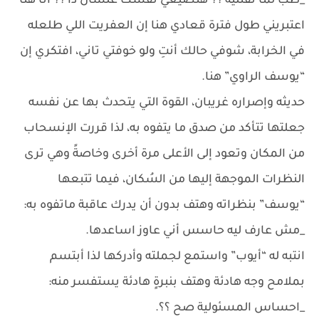
_طب لما تقتليه ؟؟ هتضيعي نفسك علشان دا ؟؟ أنا هنا
اعتبريني طول فترة قعادي هنا إن العفريت اللي طلعله
في الخرابة، شوفي حالك أنتِ ولو خوفتي تاني، افتكري إن
“يوسف الراوي” هنا.
حديثه وإصراره غريبان، القوة التي يتحدث بها عن نفسه
جعلتها تتأكد من صدق ما يتفوه به، لذا قررت الإنسحاب
من المكان وتعود إلى الأعلى مرة أخرى وخاصةً وهي ترى
النظرات الموجهة إليها من السُكان، فيما تتبعها
“يوسف” بنظراته وهتف بدون أن يدرك عاقبة ماتفوه به:
_مش عارف ليه حاسس أني عاوز اساعدها.
انتبه له “أيوب” واستمع لجملته وأدركها لذا أبتسم
بملامح وجه هادئة وهتف بنبرةٍ هادئة يستفسر منه:
_احساس المسئولية صح ؟؟.