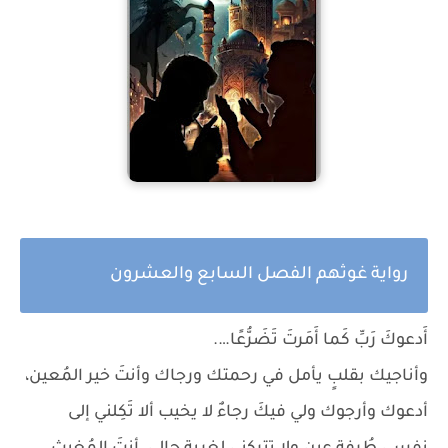
رواية غوثهم الفصل السابع والعشرون
أَدعوكَ رَبِّ كَما أَمَرتَ تَضَرُّعًا….
وأناجيك بقلبٍ يأمل في رحمتك ورجاك وأنتَ خير المُعين،
أدعوك وأرجوك ولي فيكَ رجاءٌ لا يخيب ألا تَكِلني إلى