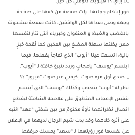
_لأ إزاي ؟؟ هينوبك دلوقتي كل خير.
فور إنتهاء جملتها نزلت صفعة من كفها على صفحة
وجهه وصل صداها لكل الواقفين، كانت صفعة مشحونة
بالغضب والغيظ و العنفوان وكبرياء أنثى تثأر لنفسها
ممن يظنها سهلة المضغ بين الفكين كما لُقمة خبزٍ
بالية، اتسعتا عينا “أيوب” الذي تفاجأ بفعلها، فيما
ابتسم “يوسف” بإعجابٍ وردد بنبرةٍ خافتة لـ “أيوب”:
_تصدق أول مرة صوت يكيفني غير صوت “فيروز” ؟؟.
نظر له “أيوب” بتعجبٍ وكذلك “يوسف” الذي أبتسم
بنفس الإعجاب المنطوق على ملامحه الشامتة ليقطع
اتصال نظراتهما تأوهٌ مكتومٌ من بين شفتي “عهد” انتبه
على أثره كلاهما وقد بدت شيم الرجال لديهما في الإعلان
عن نفسها فور رؤيتهما لـ “سعد” يمسك مرفقها