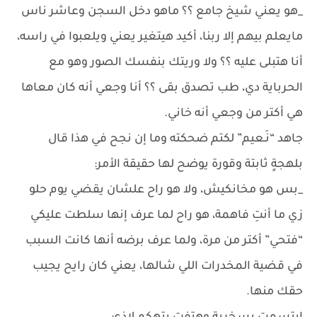
_هو يعني شيخ جامع ؟؟ ماهو دخل السجن وعاشر ناس
مايعلم بيهم إلا ربنا، أكيد هيتغير يعني ويلعبوا في راسه،
أنا هتبلى عليه ؟؟ ولا وريتك بنفسك الصور وهو مع
الحرباية دي، طب تصدق بقى ؟؟ أنا وجعي أنه كان معاها
هي أكتر من وجعي أنه خاني.
جاهد “نَـعيم” لكتم ضحكته وما إن نجح في هذا قال
بلهجةٍ ثابتة وقورة يوضح لها حقيقة الأمر:
_بس هو مخانكيش، ولا هو راح علشان يقضي يوم حلو
زي ما أنتِ فاهمة، هو راح لما عرف إنها سلطت عليكي
“فتحي” أكتر من مرة، ولما عرف برضه أنها كانت السبب
في قضية المخدرات اللي شالها، يعني كان رايح يجيب
حقك منها.