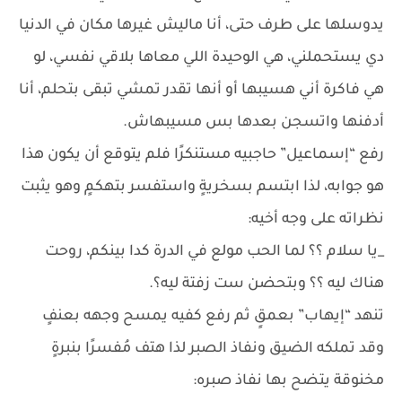
يدوسلها على طرف حتى، أنا ماليش غيرها مكان في الدنيا
دي يستحملني، هي الوحيدة اللي معاها بلاقي نفسي، لو
هي فاكرة أني هسيبها أو أنها تقدر تمشي تبقى بتحلم، أنا
أدفنها واتسجن بعدها بس مسيبهاش.
رفع “إسماعيل” حاجبيه مستنكرًا فلم يتوقع أن يكون هذا
هو جوابه، لذا ابتسم بسخريةٍ واستفسر بتهكمٍ وهو يثبت
نظراته على وجه أخيه:
_يا سلام ؟؟ لما الحب مولع في الدرة كدا بينكم، روحت
هناك ليه ؟؟ وبتحضن ست زفتة ليه؟.
تنهد “إيهاب” بعمقٍ ثم رفع كفيه يمسح وجهه بعنفٍ
وقد تملكه الضيق ونفاذ الصبر لذا هتف مُفسرًا بنبرةٍ
مخنوقة يتضح بها نفاذ صبره: