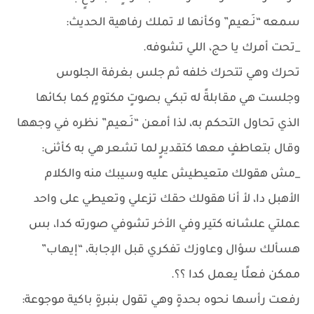
سمعه “نَـعيم” وكأنها لا تملك رفاهية الحديث:
_تحت أمرك يا حج، اللي تشوفه.
تحرك وهي تتحرك خلفه ثم جلس بغرفة الجلوس
وجلست هي مقابلةً له تبكي بصوتٍ مكتومٍ كما بكائها
الذي تحاول التحكم به، لذا أمعن “نَـعيم” نظره في وجهها
وقال بتعاطفٍ معها كتقديرٍ لما تشعر هي به كأثنى:
_مش هقولك متعيطيش عليه وسيبك منه والكلام
الأهبل دا، لأ أنا هقولك حقك تزعلي وتعيطي على واحد
عملتي علشانه كتير وفي الأخر تشوفي صورته كدا، بس
هسألك سؤال وعاوزك تفكري قبل الإجابة، “إيهاب”
ممكن فعلًا يعمل كدا ؟؟.
رفعت رأسها نحوه بحدةٍ وهي تقول بنبرةٍ باكية موجوعة: