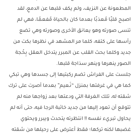
المطعونة عن النزيف، ولم يكف قلبها عن الدمعِ، لقد
اصبح قلبًا مُعذبًا بعدما كان بالحياة مُفعمًا، فهي لم
تنسى صورته وهو يعانق الأخرى وصورته وهي تضع
رأسها على كتفه، كلما مر المشهد في نظرها بكت من
جديد وكلما بحث القلب عن المبرر يتدخل العقل بِحُجة
الصور ينهرها وينهر سذاجة قلبها.
جلست على الفراش تضم ركبتيها إلى جسدها وهي تبكي
كما هي في غرفتها بمنزل “نَـعيم” بعدما أصرت على ترك
شقته له، تلك الغرفة التي ودعتها بعد زواجها منه لم
تتوقع أن تعود إليها من جديد خائبة الرجا فيه، حتى أنه لم
يحاول تبريء نفسه !! انتظرته يتحدث ويبرر ويحتوي
غضبها لكنه تركها؛ فقط أعترض على رحيلها من شقته