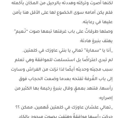
لكنها أصرت وتركته وهددته بالرحيل من المكان بأكمله
فلم يكن أمامه سوى الخضوع لها على الأقل هنا يأمن
عليها في رعايته.
وصلها طرقاتٌ على باب غرفتها تبعها صوت “نَـعيم”
يهتف بنبرةٍ هادئة:
_أنا يا “سمارة” تعالي يا بنتي عاوزك في كلمتين.
لم تبدي اعتراضًا بل استسلمت للموافقة وهي تعلم
سبب مجيئه وحديثه أيضًا لذا نزلت من الفراش وسارت
إلى باب الغُرفة تفتحه بعدما وضعت الحجاب فوق
رأسها، فتنهد بعمقٍ وقال بنبرةٍ رخيمة بها الكثير من
إصراره:
_تعالي علشان عاوزك في كلمتين مُهمين، ممكن ؟؟
حركت رأسها موافقةً وهتفت بصوتٍ مبحوحٍ بالكاد