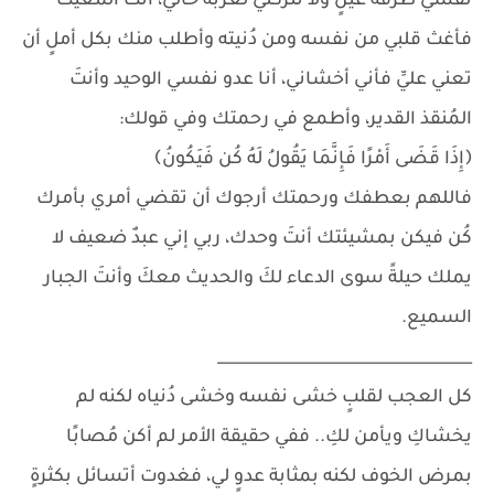
نفسي طُرفة عينٍ ولا تتركني لغربة حالي، أنتَ المُغيث
فأغث قلبي من نفسه ومن دُنيته وأطلب منك بكل أملٍ أن
تعني عليِّ فأني أخشاني، أنا عدو نفسي الوحيد وأنتَ
المُنقذ القدير، وأطمع في رحمتك وفي قولك:
‏﴿إِذَا قَضَى أَمْرًا فَإِنَّمَا يَقُولُ لَهُ كُن فَيَكُونُ﴾
فاللهم بعطفك ورحمتك أرجوك أن تقضي أمري بأمرك
كُن فيكن بمشيئتك أنتَ وحدك، ربي إني عبدٌ ضعيف لا
يملك حيلةً سوى الدعاء لكَ والحديث معكَ وأنتَ الجبار
السميع.
_________________________________
كل العجب لقلبٍ خشى نفسه وخشى دُنياه لكنه لم
يخشاكِ ويأمن لكِ.. ففي حقيقة الأمر لم أكن مُصابًا
بمرض الخوف لكنه بمثابة عدوٍ لي، فغدوت أتسائل بكثرةٍ