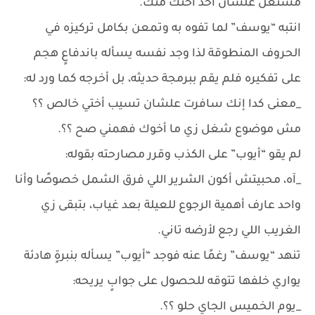
مستغل علشان أخد اختك منك.
انتبه “يوسف” لما تفوه به وتمعن بكامل تركيزه في
الحروف المنطوقة لذا وجد نفسه يسأله باندفاعٍ هجم
على تفكيره فلم يقم ببرمجة حديثه، بل أخرجه كما ورد له:
_معنى كدا إنك سافرت علشان تسيب أختي خالص ؟؟
مش موضوع شغل زي ما أخوك فهمني صح ؟؟.
لم يقو “أيوب” على الكذب وقرر مصارحته بقوله:
_آه، محبيتش أكون الشرير اللي فرق الشمل خصوصًا وأنا
واحد عارف أهمية الرجوع للعيلة بعد غياب، بتبقى زي
الغريب اللي رجع لأرضه تاني.
تنهد “يوسف” رغمًا عنه فوجد “أيوب” يسأله بنبرةٍ هادئة
يواري خلفها تتوقه للحصول على جوابٍ يريحه:
_يوم الخميس الجاي حلو ؟؟.