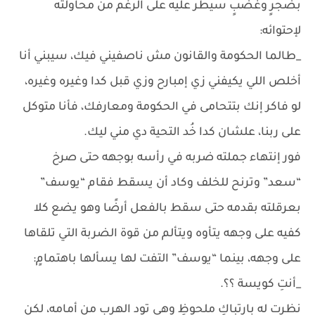
بضجرٍ وغضبٍ سيطر عليه على الرغم من محاولته
لإحتوائه:
_طالما الحكومة والقانون مش ناصفيني فيك، سيبني أنا
أخلص اللي يكيفني زي إمبارح وزي قبل كدا وغيره وغيره،
لو فاكر إنك بتتحامى في الحكومة ومعارفك، فأنا متوكل
على ربنا، علشان كدا خُد التحية دي مني ليك.
فور إنتهاء جملته ضربه في رأسه بوجهه حتى صرخ
“سعد” وترنح للخلف وكاد أن يسقط فقام “يوسف”
بعرقلته بقدمه حتى سقط بالفعل أرضًا وهو يضع كلا
كفيه على وجهه يتأوه ويتألم من قوة الضربة التي تلقاها
على وجهه، بينما “يوسف” التفت لها يسألها باهتمامٍ:
_أنتِ كويسة ؟؟.
نظرت له بارتباكٍ ملحوظٍ وهي تود الهرب من أمامه، لكن