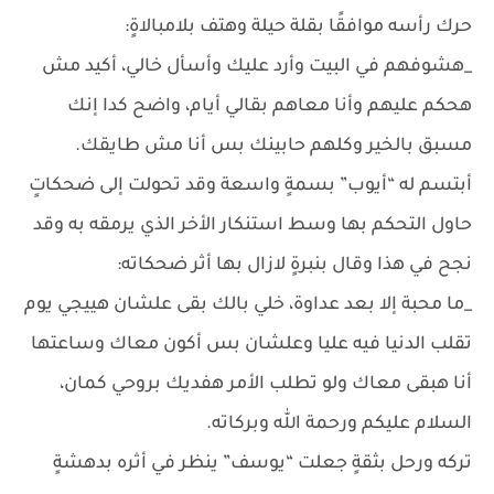
حرك رأسه موافقًا بقلة حيلة وهتف بلامبالاةٍ:
_هشوفهم في البيت وأرد عليك وأسأل خالي، أكيد مش
هحكم عليهم وأنا معاهم بقالي أيام، واضح كدا إنك
مسبق بالخير وكلهم حابينك بس أنا مش طايقك.
أبتسم له “أيوب” بسمةٍ واسعة وقد تحولت إلى ضحكاتٍ
حاول التحكم بها وسط استنكار الأخر الذي يرمقه به وقد
نجح في هذا وقال بنبرةٍ لازال بها أثر ضحكاته:
_ما محبة إلا بعد عداوة، خلي بالك بقى علشان هييجي يوم
تقلب الدنيا فيه عليا وعلشان بس أكون معاك وساعتها
أنا هبقى معاك ولو تطلب الأمر هفديك بروحي كمان،
السلام عليكم ورحمة الله وبركاته.
تركه ورحل بثقةٍ جعلت “يوسف” ينظر في أثره بدهشةٍ