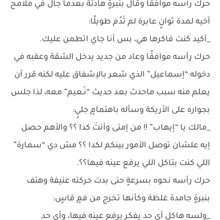
حرك رأسه موافقًا وقال بنبرةٍ هادئة بعدما جال في ملامح
أخيه لمدة ثوانٍ عابرة لم تَدُم طويلًا:
_أكيد كنت فاكرها هي، بس أنا جاي اتطمن عليك.
حرك رأسه موافقًا وعاد من جديد يدخل الشقة وعقبه في
دخوله “إسماعيل” الذي شعر بالإشفاق عليه لكنه قرر أن
يعلم منه سبب ماحدث بعد حديث “نَـعيم” معه، لذا جلس
بجواره على الأريكة وسأله باهتمامٍ جليٍ:
_مالك يا “إيهاب” !! من إمتى وأنتَ كدا ؟؟ والأهم حصل
إيه علشان توصل الأمور بينكم لكدا ؟؟ مش دي “سمارة”
اللي كنت بتاكل اللي يرفع عينه فيها؟؟.
حرك رأسه نحوه بسرعةٍ حتى بدت حركته عنيفة وهتف
بنبرةٍ جامدة غلظة وكأنها تخرج من فمٍ قاسٍ:
_ولسه هاكل أي حد يفكر يرفع عينه فيها، وأي حد