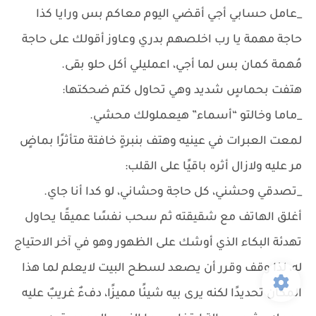
_عامل حسابي أجي أقضي اليوم معاكم بس ورايا كذا
حاجة مهمة يا رب اخلصهم بدري وعاوز أقولك على حاجة
مُهمة كمان بس لما أجي، اعمليلي أكل حلو بقى.
هتفت بحماسٍ شديد وهي تحاول كتم ضحكتها:
_ماما وخالتو “أسماء” هيعملولك محشي.
لمعت العبرات في عينيه وهتف بنبرةٍ خافتة متأثرًا بماضٍ
مر عليه ولازال أثره باقيًا على القلب:
_تصدقي وحشني، كل حاجة وحشاني، لو كدا أنا جاي.
أغلق الهاتف مع شقيقته ثم سحب نفسًا عميقًا يحاول
تهدئة البكاء الذي أوشك على الظهور وهو في آخر الاحتياج
له، لذا وقف وقرر أن يصعد لسطح البيت لايعلم لما هذا
المكان تحديدًا لكنه يرى بيه شيئًا مميزًا، دفءٌ غريبٌ عليه