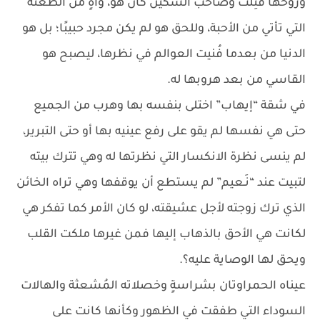
وروحها قُتِلَت وصاحب السكين كان هو، وآهٍ من الطعنة
التي تأتي من الأحبة، وللحق هو لم يكن مجرد حبيبًا؛ بل هو
الدنيا من بعدما فُنيت العوالم في نظرها، ليصبح هو
القاسي من بعد هروبها له.
في شقة “إيهاب” اختلى بنفسه بها وهرب من الجميع
حتى هي نفسها لم يقو على رفع عينيه بها أو حتى التبرير،
لم ينسى نظرة الانكسار التي نظرتها له وهي تترك بيته
لتبيت عند “نَـعيم” لم يستطع أن يوقفها وهي تراه الخائن
الذي ترك زوجته لأجل عشيقته، لو كان الأمر كما تفكر هي
لكانت هي الأحق بالذهاب إليها فمن غيرها ملكت القلب
ويحق لها الوصاية عليه؟.
عيناه الحمراوتان بشراسةٍ وخصلاته المُشعثة والهالات
السوداء التي طفقت في الظهور وكأنها كانت على