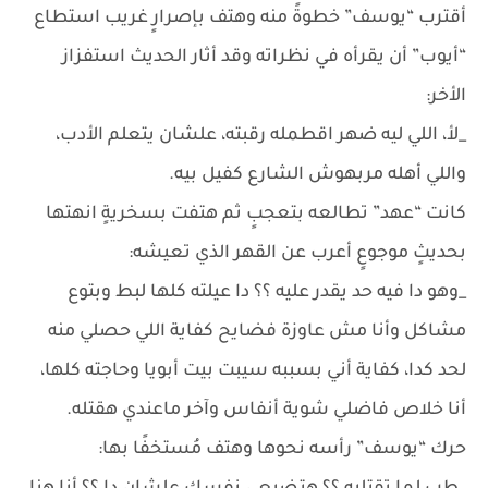
أقترب “يوسف” خطوةً منه وهتف بإصرارٍ غريب استطاع
“أيوب” أن يقرأه في نظراته وقد أثار الحديث استفزاز
الأخر:
_لأ، اللي ليه ضهر اقطمله رقبته، علشان يتعلم الأدب،
واللي أهله مربهوش الشارع كفيل بيه.
كانت “عهد” تطالعه بتعجبٍ ثم هتفت بسخريةٍ انهتها
بحديثٍ موجوعٍ أعرب عن القهر الذي تعيشه:
_وهو دا فيه حد يقدر عليه ؟؟ دا عيلته كلها لبط وبتوع
مشاكل وأنا مش عاوزة فضايح كفاية اللي حصلي منه
لحد كدا، كفاية أني بسببه سيبت بيت أبويا وحاجته كلها،
أنا خلاص فاضلي شوية أنفاس وآخر ماعندي هقتله.
حرك “يوسف” رأسه نحوها وهتف مُستخفًا بها: