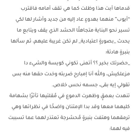
قدماها أبت هذا وظلت كما هي تقف أمامه فاقترب
“أيوب” منهما بهدوءٍ عاد إليه من جديد وأشار لها لكي
تسير نحو البناية متجاهلًا الحشد الذي يقف ويتابع ما
يحدث _بصورةٍ اعتيادية_ لم تكن غريبة عليهم، ثم سألها
بنبرةٍ هادئة:
_حضرتك بخير ؟؟ أتمنى تكوني كويسة والشيء دا
مزعلكيش، والله أنا إمبارح ضربته وخدت حقها منه بس
تقولي إيه بقى، جسمه نحس خلاص.
تنهدت بعمقٍ وظهرت الدموع في مُقلتيها تأثرًا بشهامة
كليهما معها وقد بدا الإمتنان واضحًا في نظراتها وهي
ترمقهما وهتفت بنبرةٍ مُحشرجة تعتذر لهما عما تسببت
فيه لهما: