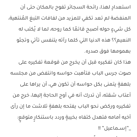
استعدادٍ لهذا، رائحة السجائر تفوح بالمكان حتى أن
المنفضة لم تعد تكفي للمزيد من لفافات التبغ المُنتهية،
كل شيءٍ حوله أصبح قاتمًا كما روحه، لما لا يُكتب له
النعيم؟؟ هذه الدنيا التي كلما رآته يتنفس تأتي وتجثو
بهمومها فوق صدره.
هذا كان تفكيره قبل أن يخرج من قوقعة تفكيره على
صوت جرس الباب فتأهبت حواسه وانتفض من مجلسه
بلهفةٍ يتمنى بكل حواسه أن تكون هي، أن يراها على
أعتاب شقته، أن تدرك أنه في أوج الحاجة إليها، خرج من
تفكيره وركض نحو الباب يفتحه بلهفةٍ تلاشت ما إن رأى
أخيه أمامه فتهدل كتفاه بخيبةٍ وردد باستنكارٍ متوقعٍ:
_”إســماعيل” !!