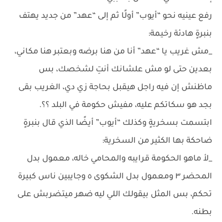
رفع عينيه نحو “أيوب” أولًا ثم إلى “عهد” من جديد يهتف
بنبرةٍ هادئة رخيمة:
_مش غريب يا “عهد” أنا من هنا برضه وبعتبر هنا مكاني،
بعدين حتى لو مش علشانك أنتِ لشخصك، بس
ماظنش إن فيه راجل هيقبل بحاجة زي دي، الغريب بقى
بجد هو سكاتكم عليه، مفيش حكومة في البلد ؟؟.
ابتسمت بسخريةٍ وكذلك “أيوب” أيضًا الذي قال بنبرةٍ
ضاحكة بها الكثير من السخرية:
_لأ ماهو الحكومة قرايبه والمحامي خاله، معمول بدل
المحضر ٣ ومعمول بدل الشكوى ٥ وجايبين ناس كبيرة
تحكم، بس المثل بيقولك اللي ليه ضهر ميتضربش على
بطنه.