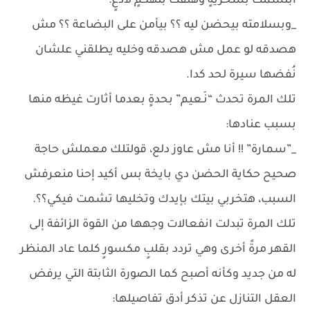
ابتسمت بسخريةٍ وهتفت بتهكمٍ لاذعٍ:
_وبسلامته بيحضن ليه ؟؟ بيأمن على البضاعة ؟؟ مش
هصدقه لو عمل مش هصدقه وخليه يطلقني علشان
نُفضها سيرة لحد كدا.
تلك المرة تحدث “نَـعيم” بحدةٍ بعدما أثارت غيظه منها
بسبب عنادها:
_”سمارة” !! أنا مش عاوز دلع، قولتلك معملش حاجة
صحيح حكاية الحضن دي بايخة بس أكيد إحنا منعرفش
السبب، هتخربي بيتك بإيدك وتخليها تشمت فيكي؟؟.
تلك المرة تبدلت انفعالات وجهها من القوة الزائفة إلى
القهر مرةً أخرى وهي تردد بقلبٍ مكسورٍ كلما عاد المنظر
له من جديد وكأنه أصبح كما الصورة الثابتة التي يرفض
العقل التنازل عن تذكر أدق تفاصيلها: