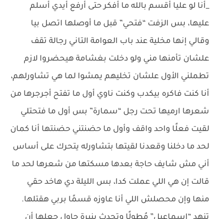
_أنا لو عليا أقسم بالله ما أفكر حتى أرفع أيدي أسلم
عليها، بس الزفت “فتحي” قبل ما أوصلها اتصل بيا
وقالي إنها مخلية عند باب العوامة التاني رجالة تقف
علشان تأمنها مني ولو دخلت بغشامة هيحضروا لازم
تطملني الأول علشان تخليهم يمشوا لما هي تشاورلهم،
أنا كنت فاكره بيكدب وكنت ناوي أول ما تفتح أجرجرها من
شعرها ارميها تحت رجل “سمارة” بس أول ما فتحتلي
لقيت فعلًا واحد واقف وأول ما حضنتني حضنتها أنا كمان
لحد ما دخلنا وقعدنا لقيتها بتشاورله يتحرك على أساس
أني مش شايف حاجة بعدها مسكتها من شعرها لحد ما
قالت إن هي اللي عملت كدا، بس الليلة دي هاخد حقي
منها وإن محصلش اللي أنا عاوزه قسمًا بربي هقتلها.
تنهد “إسماعيل” مُطولًا وتحدث بنبرةٍ حاول جعلها أن