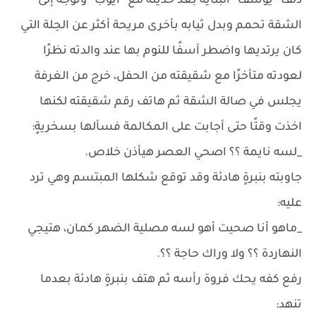
دلف “يوسف” البناية بعد حديثه مع “أيوب” وتوجه إلى
الشقة تحمم وبدل ثيابه بأخرى مريحة أكثر عن الحِلة التي
كان يرتديها واضطر آسفًا للنوم بها عند والدته نظرًا
لعودته متأخرًا مع شقيقته من الحفل، خرج من الغرفة
يجلس في صالة الشقة ثم هاتف رقم شقيقته لكنها
اخذت وقتًا حتى أجابت على المكالمة فسألها بسخريةٍ:
_لسه نايمة ؟؟ اصحي العصر هيأذن خلاص.
جاوبته بنبرةٍ هادئة وقد توقع شكلها المبتسم وهي ترد
عليه:
_ماهو أنا صحيت أهو لسه مصلية الضهر كمان، هتيجي
النهاردة ؟؟ ولا وراك حاجة ؟؟.
رفع كفه يحك فروة رأسه ثم هتف بنبرةٍ هادئة بعدما
تنهد: