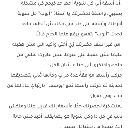
_أنا أسفة أني كل شوية أحط حد فيكم في مشكلة
بسببي، وآسفة لحضرتك يا أستاذ “أيوب” كل شوية
أورطك وآسفة على طريقتي مكانتش ألطف حاجة.
تحدث “أيوب” بتفهمٍ يرفع عنها الحرج قائلًا:
_من غير آسف حضرتك زي أختي وأكيد اللي مش هقبله
عليها مش هقبله على غيرها، مش عاوزك تقلقي من
حاجة، وافتكري أني هنا علشان الكل.
حركت رأسها موافقةً عدة مراتٍ وكأنها تُدلي بتصديقها
لحديثه ثم حركت رأسها نحو “يوسف” بارتباكٍ عاد لها من
جديد وهي تقول:
_متشكرة لحضرتك جدًا، وآسفة إنك غريب عننا وملكش
ذنب في كل دا وكل شوية هو يضايقك، أكيد مش حابة
إنك تتحط في مشاكل بسببي.