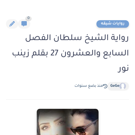
0
روايات شيقه
رواية الشيخ سلطان الفصل
السابع والعشرون 27 بقلم زينب
نور
GeGe
منذ بضع سنوات