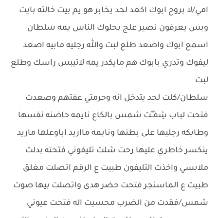
امي/لا بروح ابوك اكعد لحد يخابر هو يم بيت خالته بايت
وبس يعرفون نصير علج بحلوك الناس يمه سلطان
اسمع ابوك واصعد طلع لبت والله رجليه مابيه اصعد
ليفوك وتدري بابوك هم مايكدر يمه لاتيبس راسك وطلع
لبت
سلطان/كلت لحد يتدخل انه وحرمتي عفتهم وصعدت
فتحت لباب شِفـٍـْت شمس بالكاع نايمه حاضنه نفسها
وطابكه رجليها على بطنها ونايمه مااريد اباوعلها ماريد
ينكسر خاطري عليها رحت شلت تليفوني فتحته بدلت
ملابسي واخذت التليفون طبيت ع الرقم اتصلت مغلق
طبيت ع الماسنجر فتحت حضر هدى واتصلت بيها صوت
شمس/فقدت من الضرب محسيت اله فتحت عيوني