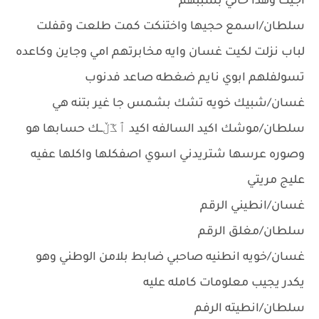
اجيت وهذا حالي بسببهم
سلطان/اسمع حجيها واختنكت كمت طلعت وقفلت
لباب نزلت لكيت غسان وايه مخابرتهم امي وجاين وكاعده
تسولفلهم ابوي نايم ضغطه صاعد فدنوب
غسان/شبيك خويه تشك بشمس جا غير بتنه هي
سلطان/موشك اكيد السالفه اكيد ٱڱڵــك حسابها هو
وصوره عرسها شتريدني اسوي اصفكلها واكلها عفيه
عليج مريتي
غسان/انطيني الرقم
سلطان/مغلق الرقم
غسان/خويه انطنيه صاحبي ضابط بلامن الوطني وهو
يكدر يجيب معلومات كامله عليه
سلطان/انطيته الرفم