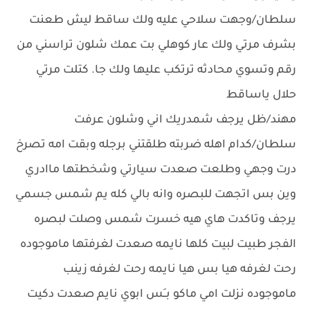
سلطان/وجهت سلاحي عليه ولك ساقط ليش طعنت
بشرف مرتي ولك عار كوهلي بت عمك شلون تراسني من
رقم وتسوي محادثه ترتكب عليها ولك جا. كتلت مرتي
حلال ياساقط
مهند/ظل يرجف شمدريك اني وشلون عرفت
سلطان/كدام اهله ضربته طلقتني برجله وبقت امه تصرخ
درت وجهي وطلعت صعدت سيارتي وشخطتها ماادري
وين بس اتجهت للبصره وانه بالي كله يم شمس جسمي
يرجف وتاكدت هاي هيه خسرت شمس وصلت لبصره
الفجر طبيت لبيت كلها نايمه صعدت لغرفتها ماموجوده
رحت لغرفه هيا بس هيا نايمه رحت لغرفه زينب
ماموجوده نزلت امي ماكو بــَس ابوي نايم صعدت دكيت