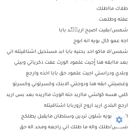
طلاك مااطلك
عفته وطلعت
شمس/بقيت اصيح اريـ☝🏻ـٍـد بابا
اجه عمو كال بويه انه ابوج
شمس/لا ماكو احد بحنيه بابا ابد مستحيل اشتاقيتله اني
بعد ماابقه هنا اٍُِجيت علمود الورث عفت ذكرياتي وبيتي
وبلدي ودراستي اجيت علمود حق بابا اخذه وارجع
وغصبتني ابقه هنا ودوجتني الابنك وكسرتوني وكسرتو
كلبي هسه كولشي مااريد حته الورث مااريده بعد بس اريد
ارجع البلدي اريد اروح ازوربابا اشتاقيتله
الشيخ/بويه شلون تردين وسلطان مايقبل يطلكج
شمس/طلك واله ما طلك اني راجعه ومحد اله حق