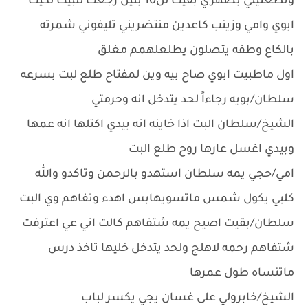
وتطعنيني بضهري بقيت لل10 بليل رجعت للبيت لكيت
ابوي وامي وزينب كاعدين منتضريني تليفوني شمرته
بالكاع وطفه يتصلون يطلعلهمم مغلق
اول ماطبيت ابوي صاح بيه وين لمفتاح طلع لبت بسرعه
سلطان/بويه رجاءاً لحد يتدخل انه وحرمتي
الشيخ/سلطان البت اذا خاينه انه بيدي اكتلها انه عمها
وبيدي اغسل عارها روح طلع البت
امي/حجي يمه سلطان استهدو بالرحمن وتاكدو والله
كلبي يكول شمس ماتسويهابس اهدء وتفاهم وي البت
سلطان/بقيت اصيح يمه شتفاهم كالت اني عي اعترفت
شتفاهم رحمه لاهلج ولحد يتدخل خليها تاخذ درس
ماتنساه طول عمرها
الشيخ/خابرولي على غسان يجي يكسر لباب