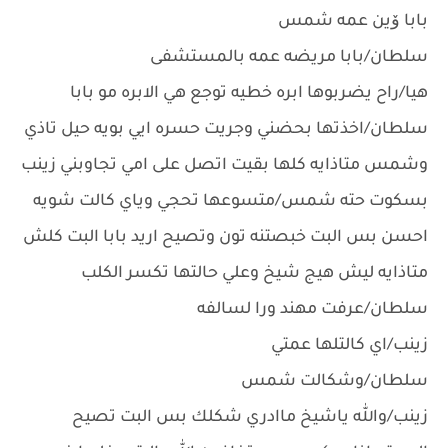
بابا ﯙين عمه شمس
سلطان/بابا مريضه عمه بالمستشفى
هيا/راح يضربوها ابره خطيه توجع هي الابره مو بابا
سلطان/اخذتها بحضني وجريت حسره ايي بويه حيل تاذي
وشمس متاذايه كلها بقيت اتصل على امي تجاوبني زينب
بسكوت حته شمس/متسوعها تحجي وياي كالت شويه
احسن بس البت خبصتنه تون وتصيح اريد بابا البت كلش
متاذايه ليش هيج شيخ وعلي حالتها تكسر الكلب
سلطان/عرفت مهند ورا لسالفه
زينب/اي كالتلها عمتي
سلطان/وشكالت شمس
زينب/والله ياشيخ ماادري شكلك بس البت تصيح