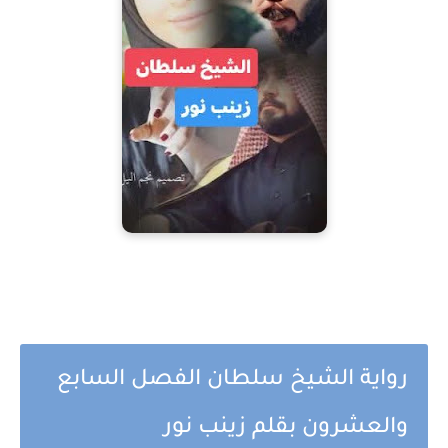
رواية الشيخ سلطان الفصل السابع
والعشرون بقلم زينب نور