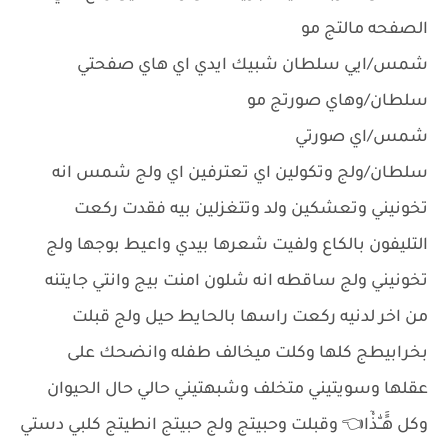
الصفحه مالتج مو
شمس/ايي سلطان شبيك ايدي اي هاي صفحتي
سلطان/وهاي صورتج مو
شمس/اي صورتي
سلطان/ولج وتكولين اي تعترفين اي ولج شمس انه
تخونيني وتعشكين ولد وتتغزلين بيه فقدت ركعت
التليفون بالكاع ولفيت شعرها بيدي واعيط بوجها ولج
تخونيني ولج ساقطه انه شلون امنت بيج وانتي جايتنه
من اخر لدنيه ركعت راسها بالحايط حيل ولج قبلت
بخرابيطج كلها وكلت ميخالف طفله وانضحك على
عقلها وسويتيني متخلف وشبهتيني حالي حال الحيوان
وكل هَََـٰـّذْٓا👈 وقبلت وحبيتج ولج حبيتج انطيتج كلبي دستي