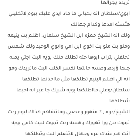
تريده يجرالها
ابوي/سلطان انه بحياني ما ماد ايدي عليك بيوم لاتخليني
هــًـًســًه امدها وكدام جهالك
ولك انه الشيخ حمزه ابن الشيخ سلمان. اظلم بت يتيمه
ومنو بت منو بت اخوي ابن امي وابوي الوحيد ولك شمس
تحلفني بتراب ابوها حته تطلك منك بويه البت اجتي يمنه
جنها ؤردهـ وهسه حالتها تكسر الكلب البت ماتريدك ومو
انه الي اضلم اليتيم تطلكها مثل مااخذتها تطلكها
سلطان/وعلي مااطلكها بويه شبيك جا غير انه احبها
شطلكها
الشيخ/دومہگ متهور وعصبي وماتتفاهم هذاك ليوم ردت
تموت من ورا تهورك وهسه ردت تموت لبيت كافي بويه
انت هم عندك مره وجهال لاتضلم البت وتطلكها