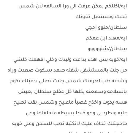
ايه/اكللكم يمكن عرفت الي ورا السالفه لان شمس
تحبك ومستحيل تخونك
سلطان/منوو احجي
ايه/مهند ابن عمكم
سلطان/شنووووو
ايه/خويه بس اهدء بداعت وليدك وخلي افهمك كلشي
من جنت بالمستشفى شفته صعد بسكوت صعدت وراه
وشفته طب لغرفتك شمس جانت تصلي تدعيلك تكوم
بالسلامه وسمعته يكلها كل عقلج سلطان يعيش
هسه يكوت واخذج غصباً ماعليج وشمس بقت تصيح
عليه وتطرد بي وهو كلها بسيطه متحلفلها وهي
ماحجتلك تخاف عليك لاتكتبه تطب للسجن وعلي خويه