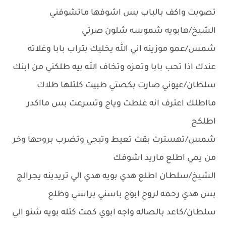
تصوبت واكف بالباب بس اشوفها ماتشوفني
الشيخ/هابويه شموسه شلون صرتي
شمس/عمو موزينه اني الله يخليك بتراب بابا وغلاته
عندك اذا تحب بابا وتعزه وتخاف الله بيه طلكني من ابنك
سلطان/عيوني صارت بكصتي طبيت كلتلها طلاك
مااطلك اعترف انه غلطت وياج وتسرعت بس مااكدر
اطلكج
شمس/تهسترت بقت تعيط وتبجي وتضرب بروحها وخر
من يمي اطلع ماريد اشوفك
الشيخ/سلطان اطلع هدي بويه هدي الي تريدينه يجرالج
بس هدي رحمه لروح ابوج باسني براسي وطلع
سلطان/كاعد بالصاله واجه ابوي كمت كتله بويه شنو الي