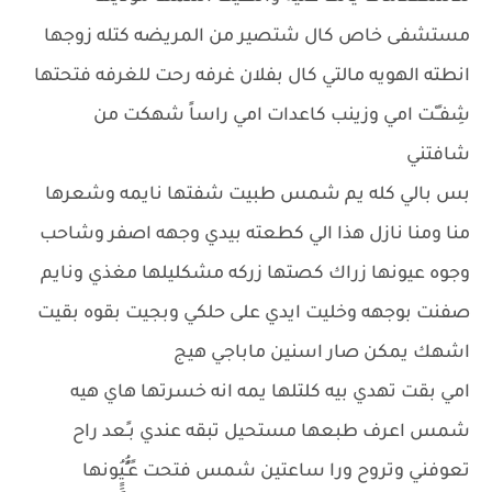
مستشفى خاص كال شتصير من المريضه كتله زوجها
انطته الهويه مالتي كال بفلان غرفه رحت للغرفه فتحتها
شِفـٍـْت امي وزينب كاعدات امي راساً شهكت من
شافتني
بس بالي كله يم شمس طبيت شفتها نايمه وشعرها
منا ومنا نازل هذا الي كطعته بيدي وجهه اصفر وشاحب
وجوه عيونها زراك كصتها زركه مشكليلها مغذي ونايم
صفنت بوجهه وخليت ايدي على حلكي وبجيت بقوه بقيت
اشهك يمكن صار اسنين ماباجي هيج
امي بقت تهدي بيه كلتلها يمه انه خسرتها هاي هيه
شمس اعرف طبعها مستحيل تبقه عندي بـٍعد راح
تعوفني وتروح ورا ساعتين شمس فتحت عًـٍُُيُِِِِونها