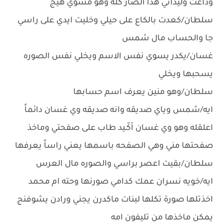
وداعت وليداتي هذا الصار كله وهو مسوي هيج
سلطان/كعدت بالكاع على حيلي وخليت ايدي على راسي
جا والحساب مال شمس
غسان/يكدر يسوي نفس الاسم ويخلي نفس الصوره
يسحبها ويخلي
سلطان/وهو منين يعرف اسم حسابها
ايه/شمس وياي صديقه وانه صديقه وي غسان دائماً
اعلقله وهو وي غسان اْكّـيد طاب على صفحتي وماخذ
صفحتها مني وهي الصفحه باسمها يعني راساً يعرفها
سلطان/بقيت اعصر براسي والصوره مال العرس
ايه/خويه نسران عمك كدامي صورنها وحته ام محمد
اخذتلها صورة تكلها لبنات ماكدرن يجني ورادن يشوفنج
يمكن ماخذها من تليفون امه