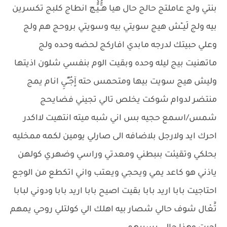
بنتي ولج عاملتج حالج حال هيا هـًُّـيًُْـچ انطاج كلبج تكسرين
بيه ولج لَيــِْش هيج سويتي بيه وسويتي بروحج هم ولج
وعلي حبيتك لدرجه مابدي افاركج لحضه وحده ولج
ماتهنيت بيج ليله وحده وبقيت الوم بنفسي شلون اذيتها
وليش هيج سويت بيها ومتحمس حته آٍجُـٍـٍيِ انام يمج
منتضر لدوام شوكت يخلص تالي تجيني فضايحج
شمس/اسمع حجيه بس اني شبه ميته انتهيت لااكدر
احرك ايد ولارجل بلاضافه الى صارلي يومين لكمه ممخليه
بحلكي وتقيئت بىبطني ومعدتي وراسي وضهري كولهن
ياذني هو كاعد يمي ويحجي ويعتب واني اتكطع من الوجع
احتاجيت بابا اريد بابا بقيت اصيح بابا اريد بابا ودوني لبابا
تًٓعْال شوف حالي شصار بيه اهلك الي كولتلي روحي يمهم