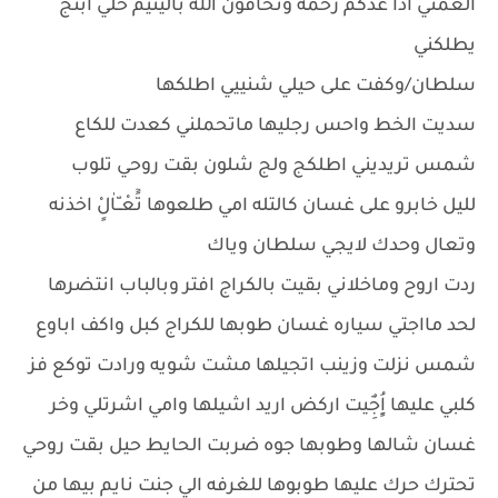
العمتي اذا عدكم رحمه وتخافون الله باليتيم خلي ابنج
يطلكني
سلطان/وكفت على حيلي شنييي اطلكها
سديت الخط واحس رجليها ماتحملني كعدت للكاع
شمس تريديني اطلكج ولج شلون بقت روحي تلوب
لليل خابرو على غسان كالتله امي طلعوها تًٓعْــّاٰلٍْ اخذنه
وتعال وحدك لايجي سلطان وياك
ردت اروح وماخلاني بقيت بالكراج افتر وبالباب انتضرها
لحد مااجتي سياره غسان طوبها للكراج كبل واكف اباوع
شمس نزلت وزينب اتجيلها مشت شويه ورادت توكع فز
كلبي عليها اٍُِجٌِيت اركض اريد اشيلها وامي اشرتلي وخر
غسان شالها وطوبها جوه ضربت الحايط حيل بقت روحي
تحترك حرك عليها طوبوها للغرفه الي جنت نايم بيها من