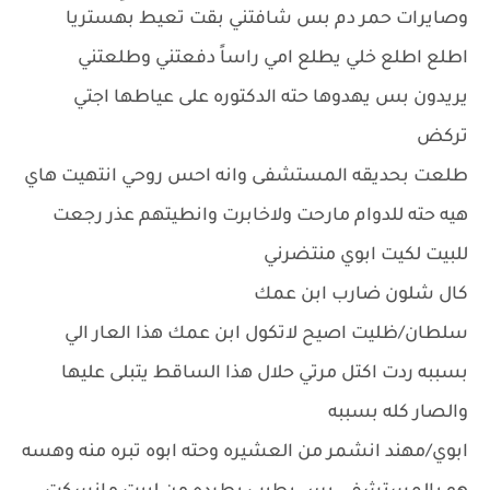
وصايرات حمر دم بس شافتني بقت تعيط بهستريا
اطلع اطلع خلي يطلع امي راساً دفعتني وطلعتني
يريدون بس يهدوها حته الدكتوره على عياطها اجتي
تركض
طلعت بحديقه المستشفى وانه احس روحي انتهيت هاي
هيه حته للدوام مارحت ولاخابرت وانطيتهم عذر رجعت
للبيت لكيت ابوي منتضرني
كال شلون ضارب ابن عمك
سلطان/ظليت اصيح لاتكول ابن عمك هذا العار الي
بسببه ردت اكتل مرتي حلال هذا الساقط يتبلى عليها
والصار كله بسببه
ابوي/مهند انشمر من العشيره وحته ابوه تبره منه وهسه