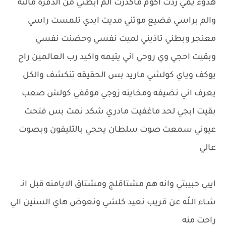
هدوء يمي ردت اكوم ماكدرت الم ابطني من الدفره مالته
والم براسي فضيع موتني مديت ايدي تلمست راسي
معنجر وبطني تاذيني لميت نفسي وحضنت نفسي
وبقيت احجي وي روحي اني يتيمه واكيد رب العالمين راح
يوكف وياي كولشي ماريد بس الحقيقه تنكشف والكل
يعرف اني نضيفه ومخاينه زوجي موقفي كولش صعب
بقيت ابجي لحد ماغفيت مادري شكد نمت بس فتحت
عيوني سمعت صوت سلطان يحجي بالتليفون وبصوت
عالي
اييي حبيبتي وانه هم مشتاقلج ومشتاق الايامنه قبل انـ
شـاء الـلّه عن قريب نعيد كلشي ونعوض هاي السنين الي
راحت منه