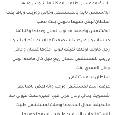
باب غرفه غسان طلعت ايه كلتلها شمس وينها
ايه/شمس بايته بالمستشفى وخالتي ووزينب وياها بقت
سلطان/ليش شبيها دموعي بقت تصب
ايه/شمس وضعها فد نوب تعبان وعدتها وكلياتها
ميبسات ورا مارحت انت صعدتلها لابنيه لاتحرك ايد ولا
رجل خاولت اوكلها تقيئت لنوب اخذوها غسان وخالتي
وزينب للمستشفى غسان رجع بليل كال فاقده الوعي
وعلى المغذي بقت
سلطان بيا مستشفى
عرفت اسم لمستشفى ورحت وانه اعض باصابيعي
شسويت بحالي وحال مرتي هيج الغيره عمت عيوني حته
مانطيتها مجال اسمعها وصلت لمستشفى طبيت
للاستعلامات يالت عليه وانطيت اسمها موديها