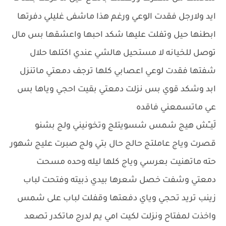
ايد ولارجل فقدت الوعي ورغم هذا ماشفى غليلي دفرتها
ابطنها حيل وتفلت عليها شكد احبها واعشقها بس مال
توصل للخيانه لا مستحيل هالشي عندي اكتلها حلال
شفتها فقدت لوعي اعصابي كلها ترجف دمعتي ماتنزل
ابد وشكد قوي بس نزلت دمعتي بقيت احجي وياها بس
عي ماتسمعني فاقده
لَيــِْش هيج شمس شسويتلج وتخونيني ولج بشنو
قصرت وياج عاملتج حالج حال بتي ولج صبرت عليج شهور
حته ماتهنيت بعرسي وياج كلها ليله وحده مسحت
دمعتي وشفت خصل شعرها بيدي ذبيته وفتحت لباب
زينب تريد تحجي وياي دفعتها وقفلت لباب على شمس
واخذت لمفتاح ونزلت لكيت امي يم لدرج ماتكدر تصعد