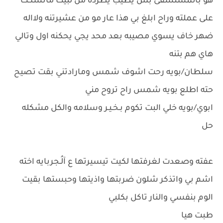
هو بالمستشفى بس يطيب يطرده من لبيت مانسكت
على عملته وراح ابلغ بي هذا عار مو من عشيرتنه ولااله
ضهر خاف يسوي مصيبه بعد محد يجي يحكنه اول وتالي
هاي هم بتنه
سلطان/بويه رحت اشوف شمس ومارادتني بقت تصيح
حته اطلع بويه شمس راح تروح مني
ابوي/بويه خلي البت تكوم بـﺨـيـﺮ وسلامه والكل مشكله
حل
عفته وصعدت لغرفتها لكيت تيسيرتها ع آلُـجربايه اخته
اشم بي واتذكر شلون ضربتها واذيتها وحبستها بقيت
الوم بنفسي والنار تاكل بكلبي
طبت هيا