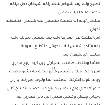
تصيح ولك يمه شبيكم شصارلكم شيطان دخل بينكم
باوعت عليها نزلت دمعتي
سلطان/يمه انه نخدعت بشمس يمه شمس اكتشفتها
تخوني
امي/لطمت على صدرها ولك يمه شمس تخونك ولك
يمه متاكد شمس لباب لحوش ماتطلع اله وياك
سلطان/بالتليفون يمه
عفتها وطلعت صعدت بسيارتي وين اريد اروح مادري
افتر وافكر شلون شمس هـًُّـيًُْـچ سوت بيه بشنو قصرت
وياها لنوب اعترفت الصفحه الها ولنوب صورتها يااربي
صورتها هاي ولج شمس حبيتج حب مصاير انطيتج كلبي
وحياتي وعقلي وكلشي ملكتي انتي تالي تغدرين بيه