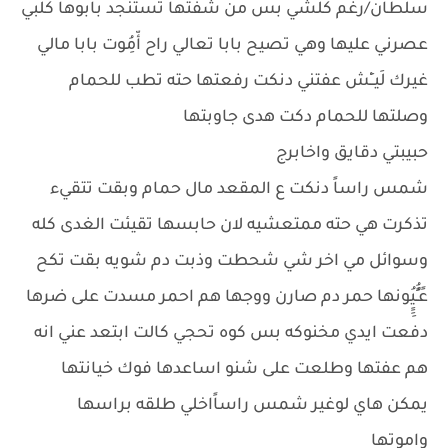
سلطان/رغم كلشي بس من شفتها تستنجد بابوها كلبي
عصرني عليها وهي تصيح بابا تعالي راح أّمُِوت بابا مالي
غيرك لَيــِْش عفتني دنكت رفعتها حته تطب للحمام
وصلتها للحمام دكت هدى جاوبتها
حبيبتي دقايق واخابرج
شمس راساً دنكت ع المقعد مال حمام وبقت تتقيء
تذكرت هي حته ممتعشيه لان حابسها تقيئت الغدى كله
وسوائل مي اخر شي شحطت وذبت دم شويه بقت تكح
عًـٍُُيُِِِِونها حمر دم صارن ووجها هم احمر مسدت على ضرها
دفعت ايدي مخنوكه بس كوه تحجي كالت ابتعد عني انه
هم عفتها وطلعت على شنو اساعدها فوك خيانتها
يمكن هاي لوغير شمس راساًاخلي طلقه براسها
واموتها