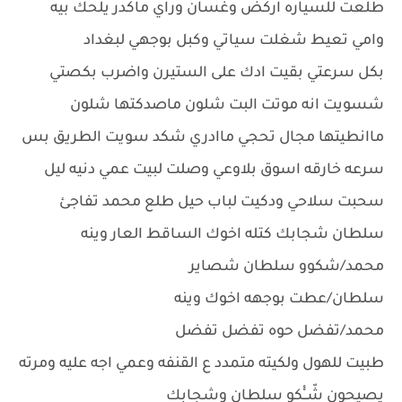
طلعت للسياره اركض وغسان وراي ماكدر يلحك بيه
وامي تعيط شغلت سياتي وكبل بوجهي لبغداد
بكل سرعتي بقيت ادك على الستيرن واضرب بكصتي
شسويت انه موتت البت شلون ماصدكتها شلون
ماانطيتها مجال تحجي ماادري شكد سويت الطريق بس
سرعه خارقه اسوق بلاوعي وصلت لبيت عمي دنيه ليل
سحبت سلاحي ودكيت لباب حيل طلع محمد تفاجئ
سلطان شجابك كتله اخوك الساقط العار وينه
محمد/شكوو سلطان شصاير
سلطان/عطت بوجهه اخوك وينه
محمد/تفضل حوه تفضل تفضل
طبيت للهول ولكيته متمدد ع القنفه وعمي اجه عليه ومرته
يصيحون شّــْْكو سلطان وشجابك