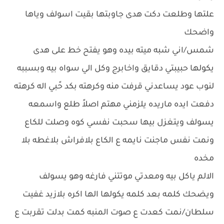
علتها وطلعت دكت هدى جاوبتها بقيت اسولف وياها
واضحك
شمس/اني شبه ميته بيده وهو يفتح خط على هدى
يكولها حبيبتي دقايق واخابرج وكل الي سواه بيه وبسببه
لنوب عود يساعدني قرفت منه وكرهته بكد حًبي اله كرهته
دفعت ايده ماريده يلزمني مهتم اصلاً طلع واسمعه
يسولف ويتغزل بيها سحبت نفسي كوه وصلت للكاع
ونمت نفس ماجنت نايمه ع الكاع بلافراش بلاغطه بلا
مخده
الالم ياكل بيه ومعدتي موتتني فارغه وهو يسولف
ويضحك كلمه بعد كلمه يكولها الها اكره بلازيد غفيت
سلطان/نمت كعدت ع صوت المنبه كمت بدلت تقربت ع