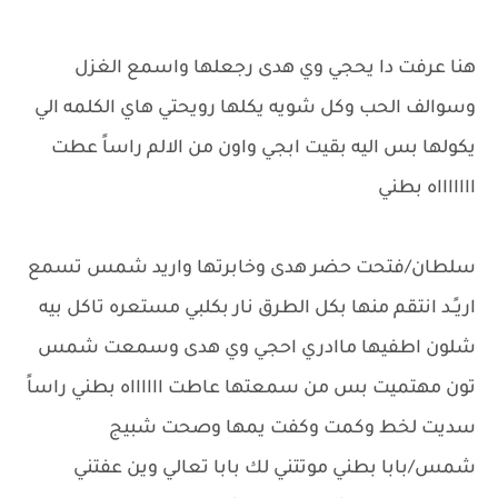
هنا عرفت دا يحجي وي هدى رجعلها واسمع الغزل
وسوالف الحب وكل شويه يكلها رويحتي هاي الكلمه الي
يكولها بس اليه بقيت ابجي واون من الالم راساً عطت
اااااااه بطني
سلطان/فتحت حضر هدى وخابرتها واريد شمس تسمع
اريـٍـد انتقم منها بكل الطرق نار بكلبي مستعره تاكل بيه
شلون اطفيها ماادري احجي وي هدى وسمعت شمس
تون مهتميت بس من سمعتها عاطت ااااااه بطني راساً
سديت لخط وكمت وكفت يمها وصحت شبيج
شمس/بابا بطني موتتني لك بابا تعالي وين عفتني