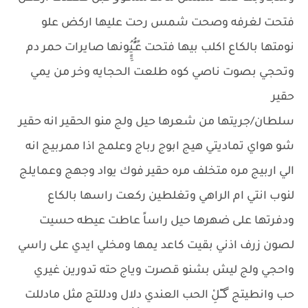
فتحت لغرفه وصحت شمس رحت عليها اركض علو
نومتها بالكاع اكلب بيها فتحت عًـٍُُيُِِِِونها صايرات حمر دم
وتحجي بصوت ناصي كوه طلعت الحجايه وخر من يمي
حقير
سلطان/جريتها من شعرها حيل ولج منو الحقير انه حقير
شو هواي تماديتي هيج ابوج رباج وعلمج اذا ممربيج انه
الي اربيج مره متخلف مره حقير فوك يواد وجهج وعمايلج
لنوب انتي ام الراهي وتغلطين ركعت راسها بالكاع
ودفرتها على ضهرها حيل راساً عاطت عيطه حسيت
لصون زرف اذني بقيت كاعد يمها ومخلي ايدي على راسي
واحجي ولج ليش بشنو قصرت وياج حته تدورين غيري
حب وانطيتج گـِْـِْلِْ الحب العندي دلال ودللتج مثل مادللت