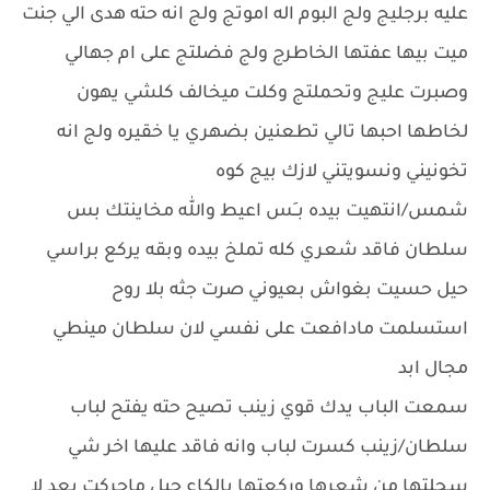
عليه برجليج ولج البوم اله اموتج ولج انه حته هدى الي جنت
ميت بيها عفتها الخاطرج ولج فضلتج على ام جهالي
وصبرت عليج وتحملتج وكلت ميخالف كلشي يهون
لخاطها احبها تالي تطعنين بضهري يا خقيره ولج انه
تخونيني ونسويتني لازك بيج كوه
شمس/انتهيت بيده بــَس اعيط والله مخاينتك بس
سلطان فاقد شعري كله تملخ بيده وبقه يركع براسي
حيل حسيت بغواش بعيوني صرت جثه بلا روح
استسلمت مادافعت على نفسي لان سلطان مينطي
مجال ابد
سمعت الباب يدك قوي زينب تصيح حته يفتح لباب
سلطان/زينب كسرت لباب وانه فاقد عليها اخر شي
سحلتها من شعرها وركعتها بالكاع حيل ماحركت بعد لا