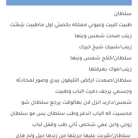
سلطان
طبيت للبيت وعيوني معلكه بكصتي اول ماطبيت شِفـٍـت
زينب صحت شمس وينها
زينب/شبيك شيخ خيرك
سلطان/كتلج شمس وينها
زينب/فوك بغرفتها
سلطان/صعدت اركض التليفون بيدي وصور لمحادثه
وجسمي يرجف دفرت الباب وطبيت
شمس/داريد انزل لان بهالوقت يرجع سلطان شو
محسيت اله الباب اندفر وطب سلطان بس مو سلطان
زوجي وابن عمي شخص ثاني طب وقفل لباب
سلطان/تقربت عليها جريتها من زندها حيل ولج هاي