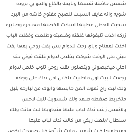
شمس حاضنه نفسها ونايمه بالكاع والجو بي بروده
شويه وانه عايف السبلت للصبح مفتوح كاشه من البرد
سحبت الغطى غطيتها انتبهت الكصتها معنجره وصايره
زركه اخذت تليفونها غلقته وضميته وطلعت وقفلت الباب
اخذت لمفتاح وياي رحت للدوام بس بقت روحي يمها بقت
عيني على الوقت شوكت يخلص لدوام غلقت فوني حته
اهلي ميخبصوني ويتصلون بقت روحي تلوب خلص لدوام
رجعت للبيت اول ماطبيت تلكتني امي تدك على وجهه
ولك لبت راح تموت المن حابسها وابوك من لبارحه بليل
متخربط ضغطه صعد ولك شسويت للبت لاحس
ولانفس زينب تدك لباب عليها متجاوبها لبت ماتت ولك
سلطان /بلعت ريكي من كالت تدك لباب عليها
ومتجاوبها كلت شمس ماتت ﺸنـٌٍـٍوﯛ كبل صعدت اركض