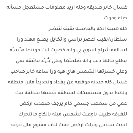
غسان خابر صديقه وكله اريد معلومات مستعجل مسأله
حياة وموت
كله هسه ادكه بالحاسبه بقينه ننتضر
سلطان/بقيت اعصر براسي واتخايل يطلع مهند ورا
لسالفه شراح اسوي بي وانه كضيت لبت موتتها هــًـًســًه
يطلع مالها ذنب وانه ضلمتها وعلي بـٍْْـٍْ؏ـٍْْد ماتبقه يمي
وعلي خسرتها الشمس هاي هيه ورا ساعه خابر صاحب
غسان كله حددنه موقعه من بغداد وتحديداً فلان منطقه
ولهط بدون مستميكات لمنطقه نفسها منطقه بيت
عمي من سمعت جسمي كام يرجف صعدت اركض
للغرفه طبيت باوعــت لشمس ميته بالكاع ماتتحرك
اخذت سلاحي ونزلت اركض عفت لباب مفتوح مال غرفه