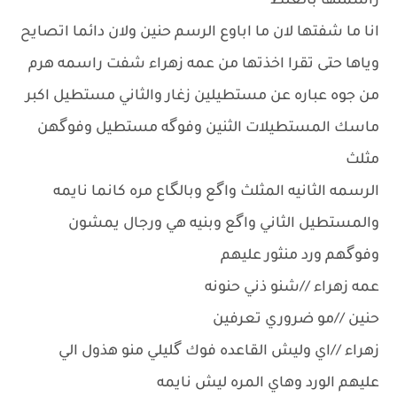
راسمتها بالغلط
انا ما شفتها لان ما اباوع الرسم حنين ولان دائما اتصايح
وياها حتى تقرا اخذتها من عمه زهراء شفت راسمه هرم
من جوه عباره عن مستطيلين زغار والثاني مستطيل اكبر
ماسك المستطيلات الثنين وفوگه مستطيل وفوگهن
مثلث
الرسمه الثانيه المثلث واگع وبالگاع مره كانما نايمه
والمستطيل الثاني واگع وبنيه هي ورجال يمشون
وفوگهم ورد منثور عليهم
عمه زهراء //شنو ذني حنونه
حنين //مو ضروري تعرفين
زهراء //اي وليش القاعده فوك گليلي منو هذول الي
عليهم الورد وهاي المره ليش نايمه