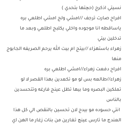
نسيتي اذكرج (حچتها بتحدي )
افراح صارت ترجف //امشي ولج امشي اطلعي بره
ياساقطه انا موجوده واخلي يكلبج اطلعي وبعد ما
تدخلين بيتي
زهراء باستهزاء //بيتج ام بيت الله يرحم الصريفه الجابوج
منها
افراح دفعت زهراء//امشي اطلعي بره
زهراء//طالعه بس لو مو تكعدين بهذا القصر لا لو
تملكين البصره وما بيها تظل عينج فارغه وتتحسدين
بالناس
انتي حسوده مو بيدج لان تحسين بالنقص الي كل هذا
العندچ ما تارس عينچ تغارين من بنات زغار ما الهن اي