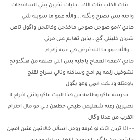
- - بنات الكلب بنات الك...جايات تخربن بيتي الساقطات
واحنه بس نصرخ ونگله ...والله عمو ما سوينه شي
هادي //مو صوچن صوچي ماخذچن وكاتلچن واگول تاهن
شردن خليتلي گح...يذبن تهايم على مرتي
...والله عمو ما النه غرض هي عمه زهراء
هادي //عمه العماج ياچلبه بس انتي صلفه من هلگدوتج
تشوفين زلمه يم امج وساكته وتالي سراج لقنج
باوعتله ودنكت ابچي وهو يگول
- - مدرسه ماكو وطلعه من هذا البيت ماكو وانتي افراح لا
تصيرين رعنه شغليهن طيحي حظهن ذني مو مال احترام
اتقرب من عدنا وگال
- - اذا تردن اثاث لو غرفه روحن اسألن خالاتچن منين امچن