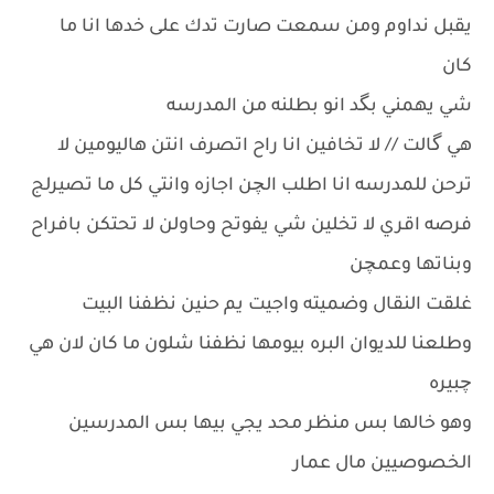
يقبل نداوم ومن سمعت صارت تدك على خدها انا ما
كان
شي يهمني بگد انو بطلنه من المدرسه
هي گالت // لا تخافين انا راح اتصرف انتن هاليومين لا
ترحن للمدرسه انا اطلب الچن اجازه وانتي كل ما تصيرلج
فرصه اقري لا تخلين شي يفوتح وحاولن لا تحتكن بافراح
وبناتها وعمچن
غلقت النقال وضميته واجيت يم حنين نظفنا البيت
وطلعنا للديوان البره بيومها نظفنا شلون ما كان لان هي
چبيره
وهو خالها بس منظر محد يجي بيها بس المدرسين
الخصوصيين مال عمار