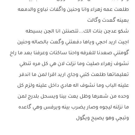
طلعت عمه زهراء وانا وحنين واگفات نباوع والدمعه
بعينه گعدت وگالت
شكو عدچن بنات الك...تتصنتن انا الچن بسيطه
اجيت اريد احچي وياها دفعتني وگعت بالصاله وحنين
گومتني صعدنا للغرفه واحنا ساكتات وعرفنا بعد ما راح
نشوف زهراء صليت وما نزلت لان هي كل مره تنطي
تعليماتها طلعت كتبي وجاي اريد اقرا لمن ما اندفر
علينه الباب وما نشوف اله هادي داخل علينه ولزم كل
وحده من شعرها وظل يعت بينا ويسحل بلدرج لمن
ما نزلنه ليجوه وصار يضرب بينه ويرفس وهي گاعده
وتبچي وهو يصيح ويگول