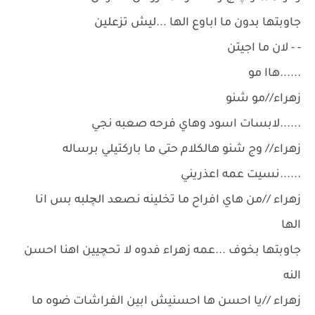
جاوبتها بدون ما اباوع الها ...ليش تزعلين
- - لان ما اجيتن
......هاا مو
زهراء//مو شنو
......لابسات اسود وهاي فرحه صعبه نجي
زهراء// وج شنو هالكلام حتى ما باركتيلي برساله
......نسيت عمه اعذريني
زهراء //من هاي افراح ما تخلينه نصعد الچلبه بس انا
الها
جاوبتها بخوف ...عمه زهراء فدوه لا تحچيين اهنا احسن
النه
زهراء //يا احسن ها احسنيش ابين الفراشات ضوه ما