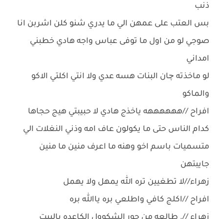
ذنب
بس العتب على عمهن الي ما يدري شنو كلن اشربن انا
صوجي لو من اول ما توفى عباس واجه هادي خطبني
امداني
لو ماخذته چان البنات هسه عدي ولا انتي اكلتي الاكو
والماكو
افراح //ههههههه ياخذج هادي لا حبيبتي هيج حجاها
كدام الناس حتى ما يكولون عاف امه وذني النغلات الي
متسميات باسم اخو وهنه ما اعرف منين ما منين
جايبتهن
زهراء//لا تطغيين تره الله يمهل ولا يهمل
افراح //اكلج كافي واطلعي بره ياالله بره
زهراء //. طالعه من حور الشكوول الكاعده بالبيت