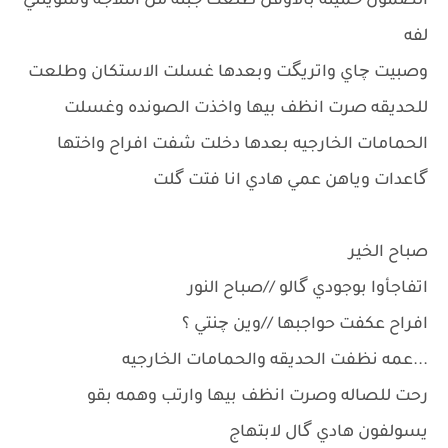
الصمون حميته بالاوفن طلعت جبنه من الثلاجه وسويتلي
لفه
وصبيت چاي واتريگت وبعدها غسلت الاستكان وطلعت
للحديقه صرت انظف بيها واخذت الصونده وغسلت
الحمامات الخارجيه بعدها دخلت شفت افراح واختها
گاعدات وياهن عمي هادي انا فتت گلت
صباح الخير
اتفاجأوا بوجودي گالو //صباح النور
افراح عكفت حواجبها //وين چنتي ؟
...عمه نظفت الحديقه والحمامات الخارجيه
رحت للصاله وصرت انظف بيها وارتب وهمه بقو
يسولفون هادي گال لابتهاج