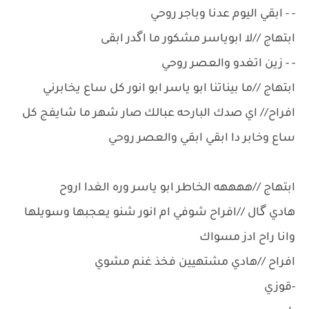
- - ابقي اليوم عدنا وباجر روحي
ابتهاج //لا ابوياسر مشكور ما اگدر ابقى
- - زين اتغدو والعصر روحي
ابتهاج //ما بيناتنا ابو ياسر ابو انور كل ساع يخابرني
افراح// اي صدك البارحه عبالك صار شهر ما شايفج كل
ساع وخابر دا ابقي ابقي والعصر روحي
ابتهاج //ههههه الخاطر ابو ياسر وره الغدا اروح
هادي گال //افراح شوفي ام انور شنو يعجبها وسويلها
وانا راح ادز مسواك
افراح //هادي مشتهيين فخذ غنم مشوي
-قوزي