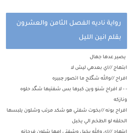
رواية ناديه الفصل الثامن والعشرون
بقلم انين الليل
يصير عدها جهال
ابتهاج //اي بعدهي ليش لا
افراح //والله شگلج ما اتصور چبيره
- - لا افراح شنو وين كبرها بس شفتيها شگد حلوه
ونازكه
افراح بونه //بخوت شفتي هو شكد مرتب وشلون يلبسها
الحلقه لو الطخم الي يخبل
ابتهاج //اي والله يخبل وشفتي امها شلون فرحانه