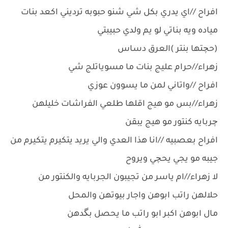
افراح //اي يدري بكل شي شنو حبوبه ترديني اكعد بنات
مياده ويه بناتي لو يم ولدي حبيبتي
(حچتها بنتر )العرق دساس
زهراء//حرام عليج بنات ما مسوياتلج شي
افراح //واتاني لمن ما يسوون عوزي
زهراء//بس مو هيج اقلها طلعي الفراشات خليلهن
چربايه كنتور مو هيج يبقن
افراح بعصبيه //انا هذا العدي والي يريد يتكيرم يتكيرم من
جيبه مو يجي يحچي ويروح
لا زهراء//ام ياسر من تجيبون الجربايه والكنتور من
حلالهن راتب ابوهن واجار بيوتهن والمحل
مال ابوهن اكبر ابو راتب ما يحصل بگدهن