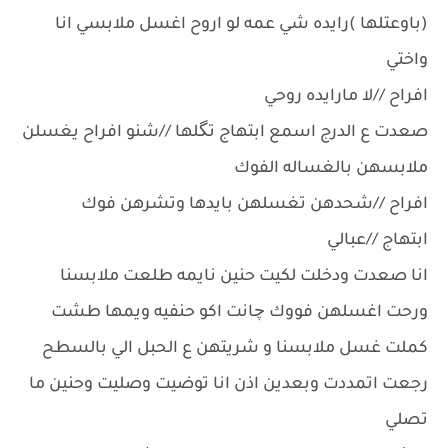
(باوعتلها )رايده شي عمه لو اروح اغسل ملابسي انا
واختي
افراح //لا مارايده روحي
صعدت ع الدرج اسمع ابتهاج تگلها //شنو افراح يغسلن
ملابسهن بالغساله الفوك
افراح //شحدهن تغسلهن بايدها وتشرهن فوك
ابتهاج //عبالي
انا صعدت ودخلت لكيت حنين نايمه طلعت ملابسنا
ورحت اغسلهن فووك چانت اكو حنفيه ويمها طشت
كملت غسل ملابسنا و شريتهن ع الحبل الي بالسطح
رجعت اتمددت وبعدين اذن انا توضيت وصليت وحنين ما
تصلي