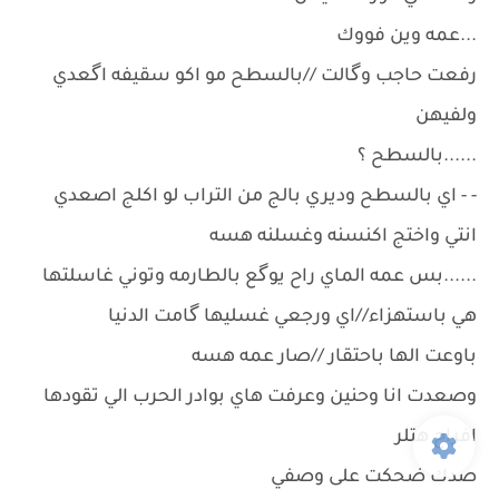
...عمه وين فووك
رفعت حاجب وگالت //بالسطح مو اكو سقيفه اگعدي
ولفيهن
......بالسطح ؟
- - اي بالسطح وديري بالج من التراب لو اكلج اصعدي
انتي واختج اكنسنه وغسلنه هسه
......بس عمه الماي راح يوگع بالطارمه وتوني غاسلتها
هي باستهزاء//اي ورجعي غسليها گامت الدنيا
باوعت الها باحتقار //صار عمه هسه
وصعدت انا وحنين وعرفت هاي بوادر الحرب الي تقودها
افراح هتلر
صدك ضحكت على وصفي