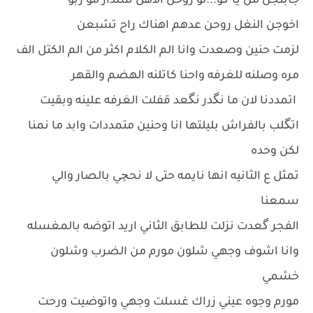
جابتجن من يا گو...لو روحن الاهل سلدار مو ربو
اخوجن النغل روحن عدهم اهناك راح تشبعن
لزمت حنين وصعدت وانا الم الكلام اكثر من الم الكتل الف
مره وصلنه للغرفه واحنا كاتلنه الهضم والقهر
اتمددنا لان ما نگدر نگعد قفلت الغرفه علينه وبقيت
اتگلب بالفراش بليلتها انا وحنين متمددات وابد ما نمنا
لكن وحده
تمثل ع الثانيه انها نايمه حتى لا نحچي بالصار والي
سمعنا
الفجر گعدت نزلت للطابق الثاني اريد اتوضه بالمغسله
وانا اشوف وجهي شلون مورم من الضرب وشلون
خشمي
مورم وجوه عيني زراك غسلت وجهي واتوضيت ورحت