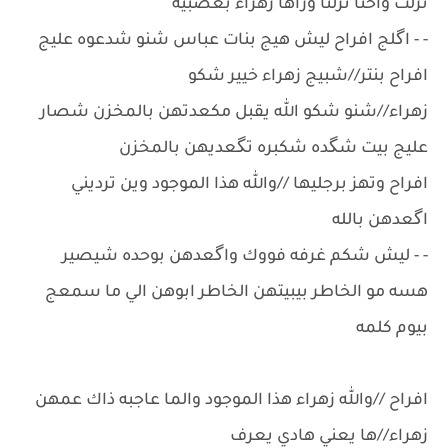
نزلت واحنا نزلنا وراها زهراء بعصبيه
- - اگلج افراح ليش هيج بنات عباس شنو شدعوه عليج
افراح بنتر//شبيج زهراء خيير شكو
زهراء//شنو شكو الله يقبل مكعدتهن بالمخزن شصار
عليج بيت شگده شكبره تگعديهن بالمخزن
افراح وتهز برجليها //والله هذا الموجود وين ترديني
اگعدهن بالله
- - ليش شكم غرفه فووك واگعدهن بوحده شيصير
هسه مو الخاطر بيبيتهن الخاطر ابوهن الي ما سمعج
بيوم كلمه
افراح //والله زهراء هذا الموجود والما عاجبه ذاك عمهن
زهراء//ها يعني هادي يعرف