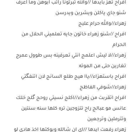
افراح تهز بايدها //والله ثبرتونا راتب ابوهن وما اعرف
شنو جاي ياكلن ويشربن ويدرسن
زهراء//والله حرام عليج
افراح //شنو زهراء خاتون جايه تعلميني الحلال من
الحرام
زهراء//لا ليش اعلمج انتي تعرفينه بس طوول عمرج
تغارين حتى من الموته
افراح باستهزاء//ياا هيج طلع السانج لان اتنفگتي
زهراء//شوفي الفاظج
افراح اتقربت من زهراء//اكلج نسيتي روحج گلج خلك
عانس مو عبالج راح تتزوجين تره كلها سنه سنتين
وتترملين وترجعين
زهراء رفعت ايدها //اي ان شالله وبوكتها اخذ هادي لو