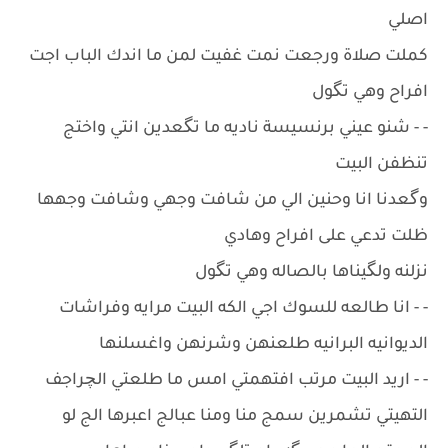
اصلي
كملت صلاة ورجعت نمت غفيت لمن ما اندك الباب اجت
افراح وهي تگول
- - شنو عيني برنسيسة ناديه ما تگعدين انتي واختج
تنظفن البيت
وگعدنا انا وحنين الي من شافت وجهي وشافت وجهها
ظلت تدعي على افراح وهادي
نزلنه ولگيناها بالصاله وهي تگول
- - انا طالعه للسوك اجي الكه البيت مرايه وفراشات
الديوانيه البرانيه طلعنهن وشرنهن واغسلنها
- - اريد البيت مرتب افتهمتي امس ما طلعتي الچراجف
التهيتي تشمرين سمج منا ومنا عبالج اعبرها الج لو