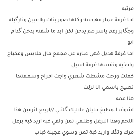
مرتبه
اما غرفة عمار فهوسه وكلها صور بنات ولاعبين ونارگيله
وجگاير رغم ياسر هم يدخن لكن ابد ما شفته يدخن گدام
ابو
اما غرفة هديل فهي عباره عن مجمع مال ملابس ومكياج
واحذيه ونفسها غرفة اسيل
كملت ورحت مشطت شعري واجت افراح وسمعتها
تصيح باسمي انا نزلت
هاا عمه
اشوف المطبخ مليان علاليك گلتلي //اريدج اثرمين هذا
اللحم وهذا البرغل وطلعي تمن ولفي كبه اريد كبة برغل
مرك وتگلا واريد كبة تمن وسوي عجينة كباب