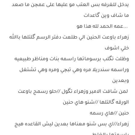
يدخل للغرفه بس العتب مو عليها على عمچن ما صعد
ما شاف وين گاعدات
...عمه الحمد لله هذا هو
زهراء باوعت الحنين الي طلعت دفتر الرسم گلتلها باالله
خلي اشوف
وظلت تگلب برسوماتها راسمه بنات ومناظر طبيعيه
وراسمه سندريلا مره وهي تبچي ومره وهي تشتغل
وبعدين
لمن شافت الامير وزهراء تگول //حلو رسمج باوعت
الورقه گالتلها //شنو هاي حنين
حنين //هاي رسمه
زهراء//اي بس شنو معناها بعدين ليش القاعده هيج