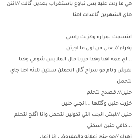
هي ما ردت عليه بس تباوع باستغراب بعدين گالت //انتن
هاي الشهرين گاعدات اهنا
ابتسمت بمراره وهزيت راسي
زهراء //يعني من اول ما اجيتن
...اي عمه اهنا وهذا ميزنا مال الملابس شوفي وهنا
نفرش ونام مو سراج گال اتحملن سنتين تلاثه احنا جاي
نتحمل
حنين// قصدج نتحلم
خزرت حنين وگتلها ...انجبي حنين
حنين //ليش انچب انتي تكولين نتحمل وانا اگلج نتحلم
...كافي حنين اسكتي
زهراء //مو چنچ زعلانه والمفروض انا ازعل