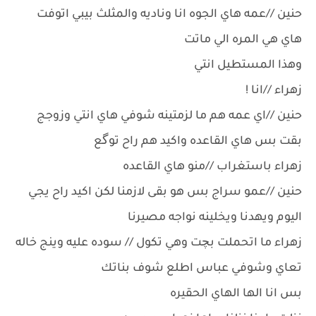
حنين //عمه هاي الجوه انا وناديه والمثلث بيبي اتوفت
هاي هي المره الي ماتت
وهذا المستطيل انتي
زهراء //انا !
حنين //اي عمه هم ما لزمتينه شوفي هاي انتي وزوجج
بقت بس هاي القاعده واكيد هم راح توگع
زهراء باستغراب //منو هاي القاعده
حنين //عمو سراج بس هو بقى لازمنا لكن اكيد راح يجي
اليوم ويهدنا ويخلينه نواجه مصيرنا
زهراء ما اتحملت بچت وهي تكول // سوده عليه وينج خاله
تعاي وشوفي عباس اطلع شوف بناتك
بس انا الها الهاي الحقيره