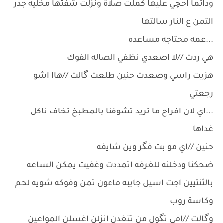
ودائما احچي عليها كملت صلاة ونزلت شفتها مخليه جدر
التمن ع النار سالتها
...عمه محتاجه مساعده
هي ردت //لا اصعدي نظفي الصاله الفوك
هزيت راسي وصعدت حنين طلعت گالت //هاا اشو
رجعتي
...اي لان افراح ما تريد تشوفنا بالمطبخ تخاف ناكل
غداها
حنين //اي مو بت فگر وين شايفه
ضحكنا ودخلنه للغرفه اتمددت وغفيت يمكن الساعه
بالثنتيين اجت اسيل جايبه ماعون تمن وفوكه شويه لحم
وكاسة روب
وگالت //امي تگول من تتغدن انزلن اغسلن المواعين