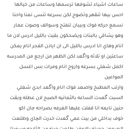
ساعات اشياء تشوفها ترسمها وساعات من خيالها
احس بيها تنقهر وتضوج لكن بسرعه تنسى نمنا واحنا
نسمع حركه فوك وبيبان تنفتح وسوالف وصوت عمار
وهو يشاقي بالبنات ويضحكون بقيت بالليل ادرس لان ما
انام وهاي انا ادرس بالليل الى ان اياذن الفجر انام يمكن
ساعتين او تلاثه واگعد لكن الظهر من ارجع من المدرسه
اكمل شغلي بسرعه واروح انام ومرات بس اغسل
المواعين
وارتب المطبخ واصعد فوك انام واگعد ابدي شغلي
السبت گعدت الساعه بالثمانيه الصبح لان عطله وبقت
حنين نايمه انا قفلت عليها الغرفه بصراحه چان اكو
خوف بداخلي من بيت عمي گعدت خدرت الچاي وطلعت