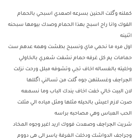
كملنه وگلت الحنين بسرعه اصعدي اسبحي بالحمام
الفوك وانا راح اسبح بهذا الحمام وصدك بيومها سبحنه
اثنينه
اول مره ما نحمي ماي ونسبح بطشت وهمه عدهم ست
حمامات يم كل غرفه حمام نشفت شعري بالخاولي
وخليته بالغساله اخاف تجي وتشوفه مبلل ورحت نزلت
الچراچف وغسلتهن جوه گلت من تسالني اگللها
لان البيت خالي خفت اخاف يندك الباب وما نسمعه
صرت لازم اعيش بالحيله مثلها ومثل مياده الي مثلت
الحب العباس وهي مصاحبه براسه
شريت الچراچف وصعدت فووك اريد اغير وجوه المخاد
وجراجف الدواشك ودخلت الغرفة ياسر الي هي دووم