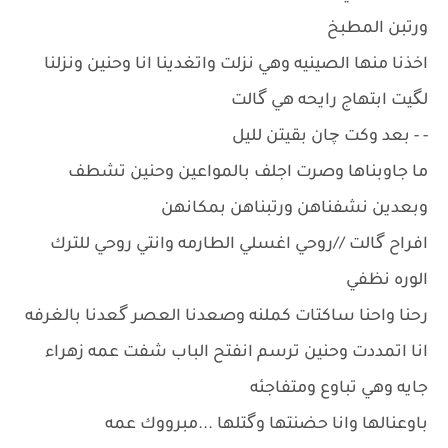
ورتبن المطبخ
اخذنا منها الصينيه وهي نزلت واتغدينا انا وحنين ونزلنا
لگيت ابتهاج رايحه هي گالت
- - بعد وكت چان بقيتن لليل
ما جاوبناها وصرت اجلف بالمواعين وحنين تشطف
وبعدين نشفناهن ورتبناهن بمكانهن
افراح گالت //روحي اغسلي الطارمه وانتي روحي للترك
الوره نظفي
رحنا واحنا ساكتات كملنه وصعدنا العصر گعدنا بالغرفه
انا اتمددت وحنين ترسم انفتح الباب شفت عمه زهراء
جايه وهي تباوع ومتفاجئه
باوعنالها وانا حضنتها وگتلها ...مبرووك عمه