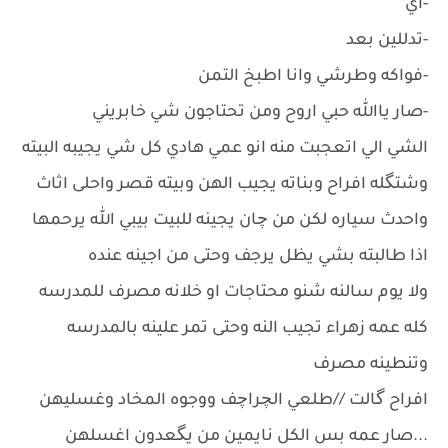
-اي
-تدللين بعد
-فواكه وطرشي وانا اطبخ التمن
-صار ياالله حبي اروح ومن تحتاجون شي خابريني
الشي الي اتعجبت منه انو عمي هادي كل شي يجيبه البيته
وشتگله افراح وبناته يجيب الهن وبيته قصر واحلى اثاث
واحدث سياره لكن من چان يجينه للبيت بيبي الله يرحمها
اذا طالبته بشي يظل يرجف وحتى من اجينه عنده
ولا يوم سالنه شنو محتاجات او خلانه مصرف للمدرسه
كله عمه زهراء تجيب النه وحتى تمر علينه بالمدرسه
وتنطينه مصرف
افراح گالت //طلعي الچراچف ووجوه المخاد وغسليهن
...صار عمه بس الكل نايمين من يگعدون اغسلهن