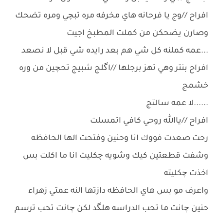
افراح //وج يا فرحانه هاي مخرفه مره تبچي ومره تضحك
وصارن يضحكن من كملت المطبخ اجيت
...عمه كملنه كل شي هم بعد رايده شي قبل لا نصعد
افراح بنتر وهي تهز برجلها //اگلج شبيج تحچين من وره
خشمج
......لا عمه سالتج
افراح //ياالله روحي كافي اتمسلت
رحت صعدت فووك انا وحنين وفتحت الها الحافظه
وشفت قطعتين كيك وشويه چكليت انا ما اكلت بس
اخذت چكليته
واعرف مو بس هاي الحافظه دازتها النه عمتي زهراء
حنين چانت ما تحب الدراسه هلگد لكن چانت تحب ترسم