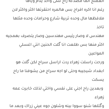
العمتج الما مصدگه راح تلگى واحد ينام وياها
رغم انا اكره افراح بس هالمره احتقرتها اكثر واكثر لان
ملافظها مال وحده تربية شارع وحرامات وحده مثلها
تاخذ
مهندس لا وصار رئيس مهندسين وصار يتصرف بهمجيه
اكثر منها بس طلعت انا گلت الحنين انتي اغسلي
المواعين
ورحت راسلت زهراء ردت اراسل سراج لكن گلت هو
ابغداد شيجيبه وحتى لو اجه سراج من يشوفنا ما راح
يسكت
وبعدين راح اجني على نفسي واختي لذلك خابرت عمه
زهراء
وگتلها شنو سووا بينه وشلون جوه عيني زراك وبعد ما