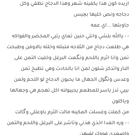
اريده كون هذا يكفينه شهر وهذا الدجاج نظفي وكل
دجاجه ونص خليها بچيس
جاوبتها ...اي عمه
- - ياالله بلشي وانتي حنين تعاي رتبي المخضر والفواكه
هي طلعت دجاج من الثلاجه متبتله وخلته بالاوفن وطبخت
تمن وانا اثرم باللحم ونگعت البرغل وخليت التمن على
النار واتذكر شلون لمن انا بالحادث وهي تطبخ تمن
وعدس وتگول الجهال ما يحبون الدجاج لو اللحم ولمن
بيبي تدز ياسر للمطعم يجيبولنه اكل تهجم هي وجهالها
وياكلون
من كملت وغسلت المكينه مالت الثرم باوعتلي وگالت
- - وره الغدا اخذي هذني وتاشر على البرغل واللحم والتمن
واصعدي فووك لفيهن