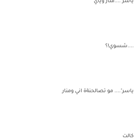
ياسر"....منار وياي
....شسوي!؟
ياسر".... مو تصالحنةة اني ومنار
كالت