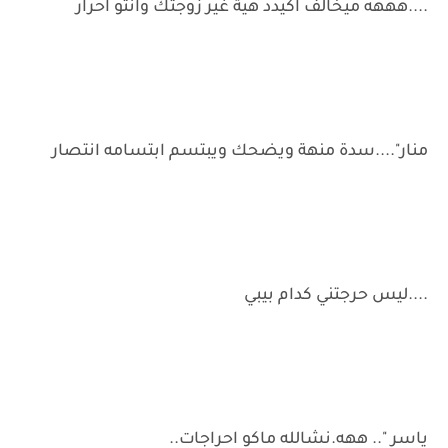
....هههه ميخالف اكيدد هية غير زوجتك وانتو احرار
منار"....سدة منهة ويضحك ويبتسم ابتسامه انتصار
....ليس حرجتني كدام بيبي
ياسر ".. ههه.نشالله ماكو احراجات..