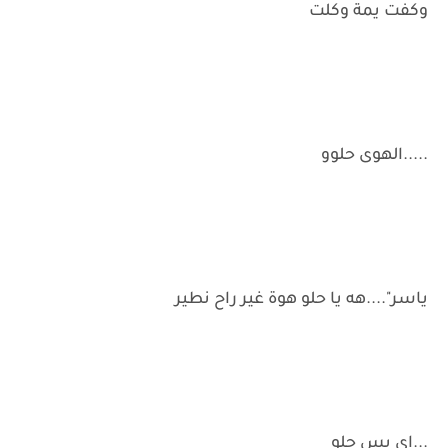
وكفت يمة وكلت
.....الهوى حلوو
ياسر"....هه يا حلو هوة غير راح نطير
...اي بس حلو