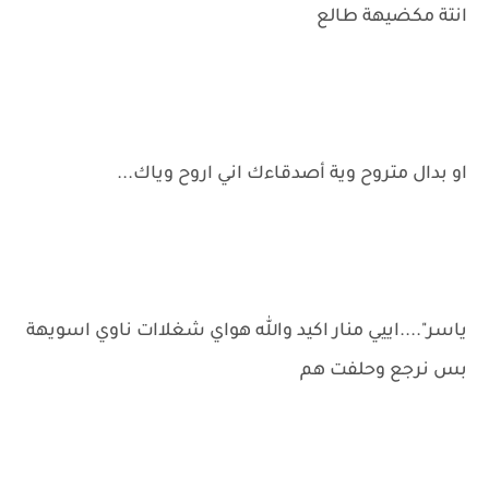
انتة مكضيهة طالع
او بدال متروح وية أصدقاءك اني اروح وياك...
ياسر"....اييي منار اكيد والله هواي شغلاات ناوي اسويهة
بس نرجع وحلفت هم