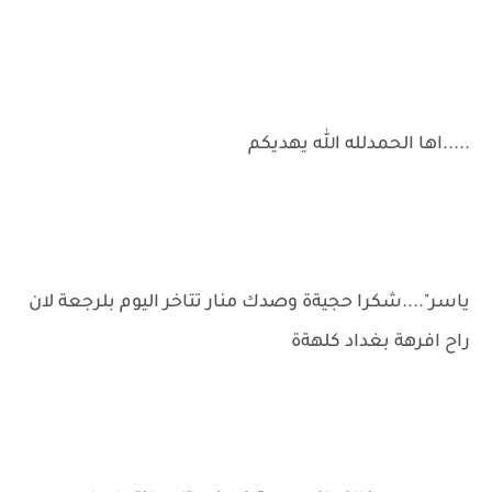
.....اها الحمدلله الله يهديكم
ياسر"....شكرا حجيةة وصدك منار تتاخر اليوم بلرجعة لان
راح افرهة بغداد كلهةة