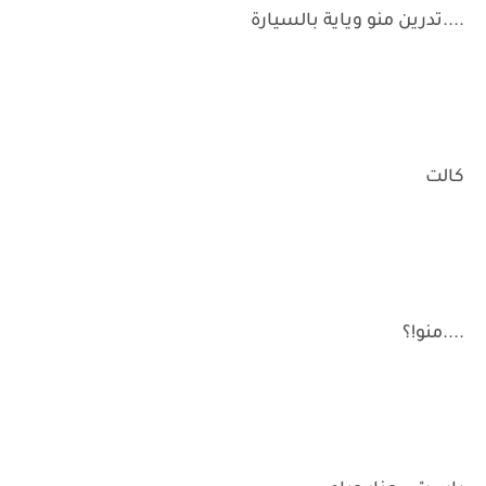
....تدرين منو وياية بالسيارة
كالت
....منو!؟