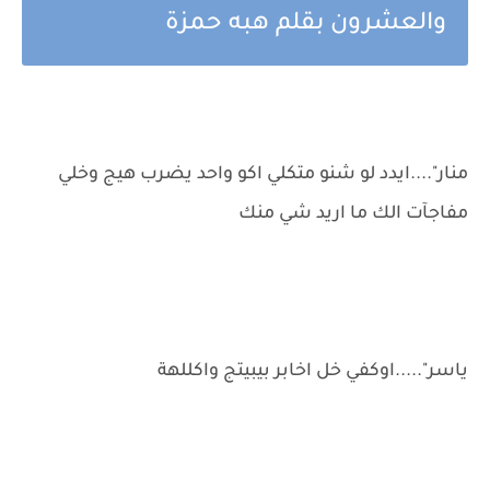
والعشرون بقلم هبه حمزة
منار"....ايدد لو شنو متكلي اكو واحد يضرب هيج وخلي
مفاجآت الك ما اريد شي منك
ياسر".....اوكفي خل اخابر بيبيتج واكللهة