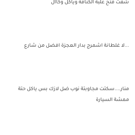
شفت فتح علبة الكنافة وياكل وكاال
...لا غلطانة اشمرج بدار العجزة افضل من شارع
منار....سكتت مجاوبتة نوب ضل لازك بس ياكل حتة
ممشة السيارة