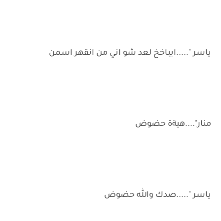
ياسر ".....ايباخخ لعد شو اني من انقهر اسمن
منار"....هيةة حضوض
ياسر ".....صدك والله حضوض