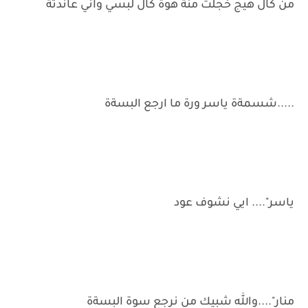
من كال هيج خجلت منة هوة كال لبسي واني عاندتة
.....شسمةة ياسر ورة ما ارجع البسةة
ياسر".... ايي نشوف عود
منار"....والله شبيك من نرجع سوة البسةة