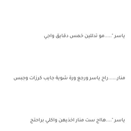
ياسر ".....مو تدللين خمس دقايق واجي
منار......راح ياسر ورجع ورة شوية جايب كرزات وجبس
ياسر "....هااج ست منار اخذيهن واكلي براحتج