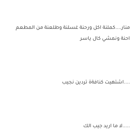
منار....كملنة اكل ورحنة غسلنة وطلعنة من المطعم
احنة ونمشي كال ياسر
....اشتهيت كنافةة تردين نجيب
.....لا ما اريد جيب الك