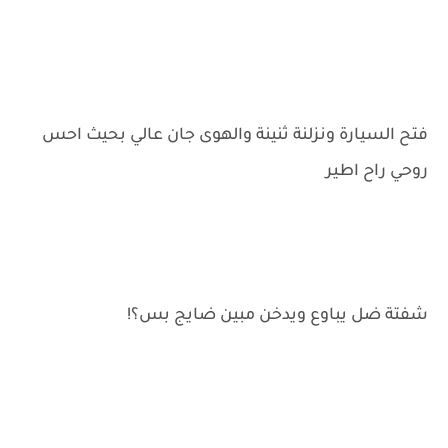
فتح السيارة ونزلنة ثنينة والهوى جان عالي بحيث احس
روحي راح اطير
شفتة ضل يباوع ويدخن مبين ضايج بس؟!