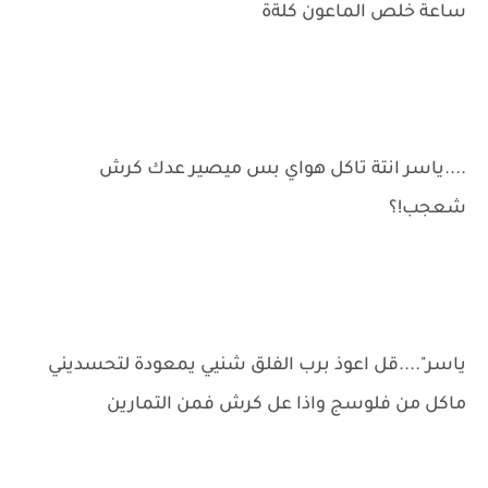
ساعة خلص الماعون كلةة
....ياسر انتة تاكل هواي بس ميصير عدك كرش
شعجب!؟
ياسر"....قل اعوذ برب الفلق شنيي يمعودة لتحسديني
ماكل من فلوسج واذا عل كرش فمن التمارين