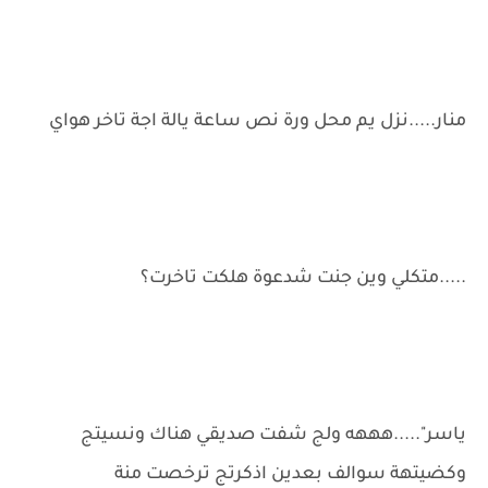
منار.....نزل يم محل ورة نص ساعة يالة اجة تاخر هواي
.....متكلي وين جنت شدعوة هلكت تاخرت؟
ياسر".....هههه ولج شفت صديقي هناك ونسيتج
وكضيتهة سوالف بعدين اذكرتج ترخصت منة