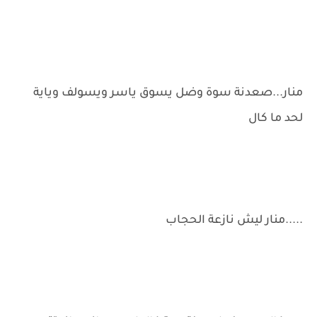
منار...صعدنة سوة وضل يسوق ياسر ويسولف وياية
لحد ما كال
.....منار ليش نازعة الحجاب