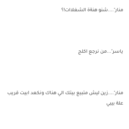
منار"....شنو هنةة الشغلاات!؟
ياسر"...من نرجع اكلج
منار"....زين ليش متبيع بيتك الي هناك ونكعد ابيت قريب
علة بيبي