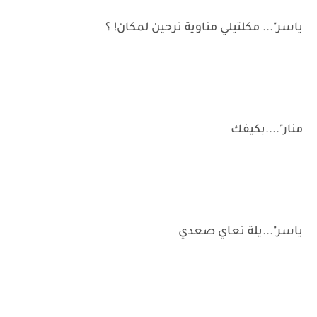
ياسر"... مكلتيلي مناوية ترحين لمكان! ؟
منار"....بكيفك
ياسر"...يلة تعاي صعدي