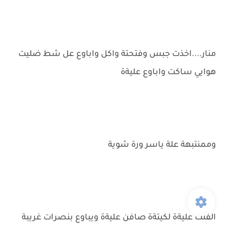
منار....اخذت جبس وفتحتة واكل واباوع عل شط ضليت
هوايي ساكت واباوع عليةة
وممنتبهة علة ياسر ورة شوية
الفتت عليةة لكيتةة صافن عليةة ويباوع بنصرات غريبة