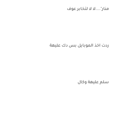
منار"....لا لا لتخابر عوف
ردت اخذ الموبايل بس دك عليهة
سلم عليهة وكال