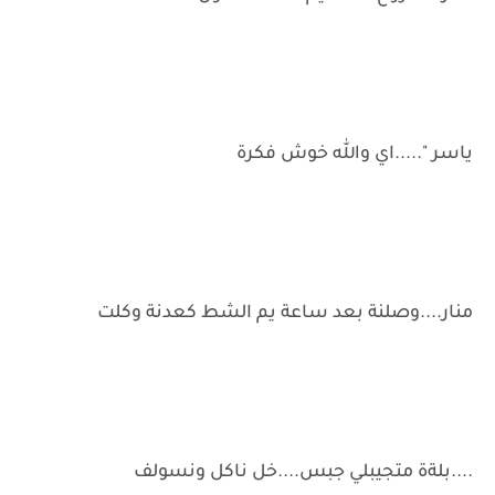
ياسر ".....اي والله خوش فكرة
منار....وصلنة بعد ساعة يم الشط كعدنة وكلت
....بلةة متجيبلي جبس....خل ناكل ونسولف