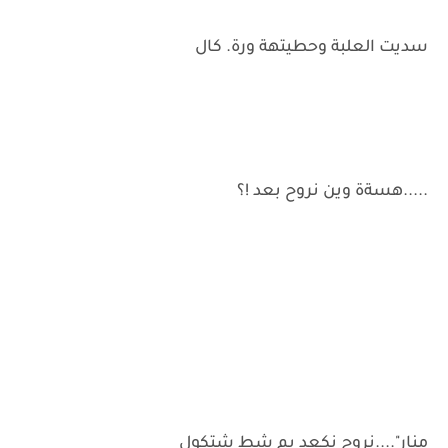
سديت العلبة وحطيتهة ورة. كال
.....هسةة وين نروح بعد !؟
منار"....نروح نكعد يم شط شتكول