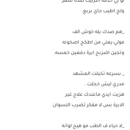
لو بي خدمه انترنيت لمدة شهر
ولج اطيب جاي بربع.
_هم صدك يله خوش الف
مولي:يعني من اطكج اصخونه
وتجين اضربج ابرة دفعين خمسه.
_ بسرعه تخيلت المشهد
مدري ليش خجلت .
هزيت ايدي ماعندك علاج غير
الابرة بس لا مفكر تضرب النسوان.
_لا حياء ف الطب مو هيج لوانه