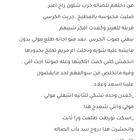
من دخلهم للصاله خرب شلون راح اعبر
ضليت محبوسه بالمطبخ .جريت الكرسي
قربته للهيتر وكعدت افكر شبيهم
نبهني صوت الجرس .بعد منو اجانه طلع مولي بدون
ماينتبه عليه شويه ودخلت ام مريم تملخ بخدودها
انخمش كلبي كمت اتلكيتها وعله صوتنا اجت امي .
وفيه:مانخلص من سوالفهم لحد مايقضون
علينا اسعد وعلاء .
_كعدن وحده تشكي للثانيه انتبهلي مولي .
مولي:وانتي شعدج هنا.
_اسكت تورطت طلعت ورا ثابت
وانحشرت هنا دروح سد باب الصاله