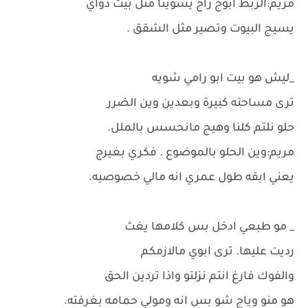
مريم:الربط ابوج راح يسوينا مثل بيت دواي
يسيج البيوت وتصير مثل الشقق .
_ليش هو بيت ابو رامي شويه
ترى مساحته كبيرة وبعدين وين الضرر
حلو نلتم كلنا وهيج مانحسس بالملل.
مريم:وين الحلو بالموضوع . فكري بغيرج
يعني ابقه طول عمري انه مالي خصوصيه.
_ مو طبعي ادخل بس كلامها يغث
رديت عليها. ترى ابوي مالازمكم
والفوك فارغ انتم نزلتو واذا تردين الحق
هو منو وياج شو بس انه ومولي حمامه بغرفته.