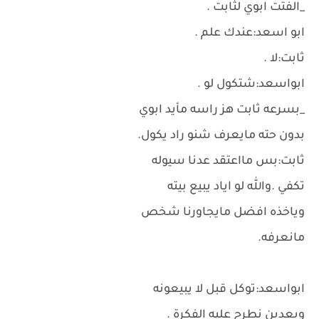
_الفتت ابوي لثابت .
ابو اسعد:عندك علم .
ثابت:لا .
ابواسعد:شتكول لو .
_بسرعه ثابت هز راسه مأيد ابوي
بدون حته مايعرف شنو راد يكول.
ثابت:بس مااعتقد عدنا سيوله
تكفي .والله لو اياد يبيع بيته
وياخذه افضل مايجاورنا شخص
مانعرفه.
ابواسعد:توكل قبل لا يبيعونه
وبعدين نطرح عليه الفكرة .