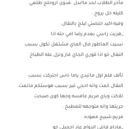
مأخر الطلاب لحد ماابدل .فدوى اروحلج طلعي
كليله خل يروح .
وفيه:اكيد خلصتي ليلج بالنقال.
_هزيت راسي بعدم رضا امي حته اذا
نسيت الماطور مال الماي مشتغل تكول بسبب
النقال خو اذا قوري الجاي فار ونزل عله الطباخ
تألف فلم اول ماتبدي ياما ناس احتركت بسبب
النقال كمت وانه احجي غير بسبب هوستكم مانمت.
تلاكت وياي مريم عافسه وجها كوى صبحت
جريتها وانه متوجهه للمطبخ .
مريم:شبيج معوده .
_مادام فاتني الدوام عاد احجيلي خو