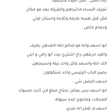
اياد:اتمنى . بس البيت مايكفينا.
تعرف النساء ماتتراهم والغرفه بعد مو مكان
مثل قبل هسه بلازمه وثلاجه واستان اوتي
وحمام خاص .
ابو اسعد:وانه مو ضالم حته اكعدهن بغرف
واقيد حريتهن.راح اشتري بيت ابو رامي و ابني
الك انته واسعد وكل واحد بيته ونسيجهن
يصير الباب الرئيسي واحد شتكولون.
اسعد:افضل شي .
ابو اسعد:بس يمكن نحتاج مبلغ لان ثابت مسوك
للمحلات وماجوى ايده سيوله.
اسعد:لا تفكر انه عندي.