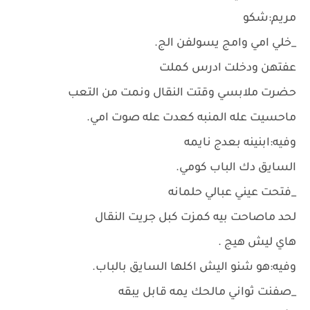
مريم:شكو
_خلي امي وامج يسولفن الج.
عفتهن ودخلت ادرس كملت
حضرت ملابسي وقتت النقال ونمت من التعب
ماحسيت عله المنبه كعدت عله صوت امي.
وفيه:ابنينه بعدج نايمه
السايق دك الباب كومي.
_فتحت عيني عبالي حلمانه
لحد ماصاحت بيه كمزت كبل جريت النقال
هاي ليش هيج .
وفيه:هو شنو اليش اكلها السايق بالباب.
_صفنت ثواني مالحك يمه قابل يبقه