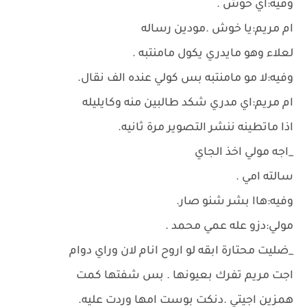
وفيه:اي خوش .
ام مريم:يا خوش .مودين رساله
لعلاء وهو مايدري يكول مامنتبه .
وفيه:لا مو مامنتبه بس كولي عنده الف نقال.
ام مريم:اي مدري شكد طالبين منه وكايليله
اذا ماتطينه ننشر التصوير مرة ثانيه.
_اجه مولي اخذ الجاي
سالته امي .
وفيه:هاا بشر شنو صار.
مولي:دزو عله عمي محمد .
_ضليت محتارة ابقه لو اروح انام لان وراي دوام
اجت مريم تفرك بعيونها . بس شفتها كمت
همزين اجيتي .دنكت بوست امها وردت عليه.