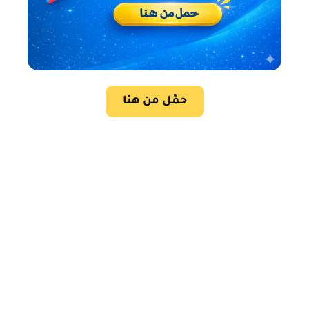
حمّل من هنا