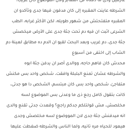
عارفين وذى ما دفناة فى المقابر ولأن الموضوع كان غريب،
الشرطه عاينت المقبره إلى كان مدفون فيها جدى وتأكدو ان
المقبره متفتحتش من شهور طويله، لكن الأكثر غرابه، الطب
الشرعى اثبت ان فيه دم تحت جثة جدى على الأرض ميخصش
جثة جدى، دم غريب وبعد البحث لقيو ان الدم ده مطابق لعينة دم
الشاب إلى اختفى من أسبوع
محدش كان فاهم حاجه، ووالدى أصر ان يدفن جثة ابوه
والشرطه عشان تمنع البلبلة وافقت، شخص واحد بس مكنش
متفاجئ، شخص واحد بس كان مبتسم، الشخص دا هو جدتى،
كانت بتقول كامل رجع ذى ما وعدنى بس الموضوع لسه
مخلصش، مش قولتلكم جدكم راجع؟ وقعدت جدتى تقنع والدى
انه ميدفنش جثة جدى لان المووضوع لسه مخلصش وجدى
هيعود للحياه مره تانيه، ولما الناس والشرطه ضغطت عليها