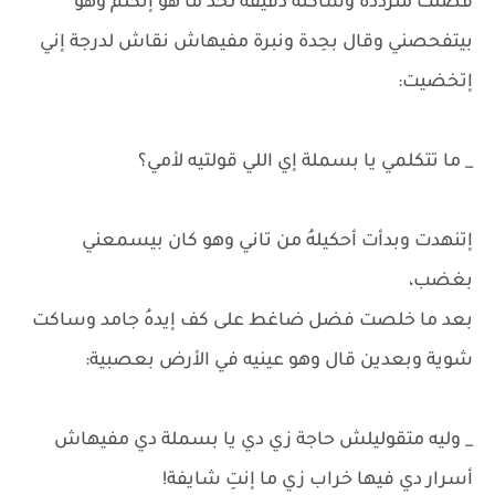
فضلت مترددة وساكتة دقيقة لحد ما هو إتكلم وهو
بيتفحصني وقال بحِدة ونبرة مفيهاش نقاش لدرجة إني
إتخضيت:
_ ما تتكلمي يا بسملة إي اللي قولتيه لأمي؟
إتنهدت وبدأت أحكيلهُ من تاني وهو كان بيسمعني
بغضب،
بعد ما خلصت فضل ضاغط على كف إيدهُ جامد وساكت
شوية وبعدين قال وهو عينيه في الأرض بعصبية:
_ وليه متقوليلش حاجة زي دي يا بسملة دي مفيهاش
أسرار دي فيها خراب زي ما إنتِ شايفة!