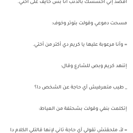
أقصد إني أحسسك بالذنب أنا بس خايف على أختي.
مسحت دموعي وقولت بتوتر وخوف:
= وأنا مرعوبة عليها يا كريم دي أكتر من أختي.
إتنهد كريم وبص للشارع وقال:
_ طيب متعرفيش آي حاجة عن الشخص دا؟
إتكلمت بنفي وقولت بشحتفة من العياط:
= لأ، ملحقتش تقولي آي حاجة تاني لإنها قالتلي الكلام دا