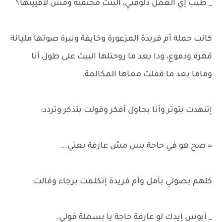
_ طيب إي العمل دلوقتي، البنت مختفية ومش لاقيينها؟
كانت جملة أم فريدة المزعورة وخايفة ونبرة صوتها مليانة
قهرة ودموع، ودا بعد ما روحتلها البيت على طول أنا
وماما بعد ما قفلت معاها المكالمة.
إتنهدت بتوتر وأنا بحاول أفكر وقولت بتذكر وتردد:
= صح هو في حاجة بس مش عارفة يعني...
كلهم بصولي بأمل وأم فريدة إتكلمت برجاء وقالت:
_ أبوس إيدك لو عارفة حاجة يا بسملة قولي.