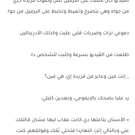
الڤيديو كان متثبت على البرميل بس وصوت فريدة جاي
من جواه وهي بتصرخ وتعيط وتخبط على البرميل من جوا.
دموعي نزات وضربات قلبي عليت وكذلك الأدرينالين.
طلعت من الڤيديو بسرعة وكتبت للشخص دا:
_ إنت مين وعايز من فريدة إي، هي فين؟
رد عليا بضحك بالإيموچي، وبعدين كتبلي:
= الأسنان بتاعتها دي كانت عقاب ليها عشان قالتلك
عني وبالتالي إنتِ النهاردا فتحتي بُقك وقولتلهم، كنت