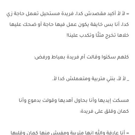
= لأ لأ أكيد مقصدش كدا، فريدة مستحيل تعمل حاجة زي
كدا، أنا بس خايفة يكون عمل فيها حاجة أو ضحك عليها
خلاها تخرج مثلًا وتكدب علينا!
كلهم سكتوا وقالت أم فريدة بعياط ورفض:
_ لأ لأ، بنتي متربية ومتعملش كدا لأ.
مسكت إيديها وأنا بحاول أهديها وقولت بدموع وأنا
كمان وقلق على فريدة:
= أنا عارفة والله إنها متربية ومفيش منها كمان وقلبها