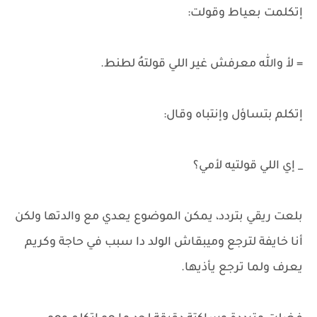
إتكلمت بعياط وقولت:
= لأ والله معرفش غير اللي قولتهُ لطنط.
إتكلم بتساؤل وإنتباه وقال:
_ إي اللي قولتيه لأمي؟
بلعت ريقي بتردد، يمكن الموضوع يعدي مع والدتها ولكن
أنا خايفة لترجع وميبقاش الولد دا سبب في حاجة وكريم
يعرف ولما ترجع يأذيها.