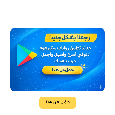
حمّل من هنا