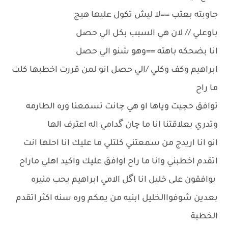
جاوبته بعتب ==لا ليش تكول عليها هيج
باوعلي // لان هي السبب بكل الي حصل
انا بضحكه باهته ==وهو شنو الي حصل
ابراهيم وكف وكلي /الي حصل انو لمن قررت اخطبها كلت
ما راح
توافق حچيت وياها او هي چانت تسمعنا وره الطارمه
وتدري بعلاقتنا انا ما چان گدامي اله اعترف الها
انو انا اريدج من سمعتني كلتلي ما عليك انا احلها انت
اتقدم اخطبني وانا ما راح اوافق عليك واكيد اهلي ماراح
يوافقون على خليل انا اگل الامي ابراهيم يحب منيره
بعدين شوفواالخليل ابنيه من يمكم وره سنه اكثر اتقدم
الخطبة