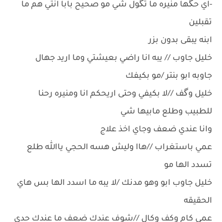
-اي حگها منيره ما تگول شي مو صحيح بابا انتي هم ما
تقبلين
ابنه يبقى بدون بزر
خليل جاوب // يبه انا راضي بعيشتي وما اريد جهال
جاوبه ابو بنتر /مو بكيفك
خليل وگف //لا بكيفي وحتى اريحكم انا ومنيره رحنا
للطبيب وطلع مابيها شي
وانا عندي ضعف وجاي اخذ علاج
عمي باستغراب //هاا وليش هسه الحجي ياالله طلع
تسدد الها مو
خليل جاوب ابو وهو مدنك /لا يبه ما اسدد الها بس هاي
الحقيقه
عمي كام وكف وكال //شوف عندك ضعف ما عندك حدي