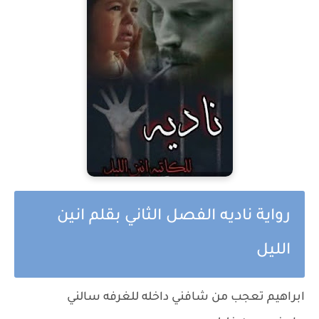
رواية ناديه الفصل الثاني بقلم انين
الليل
ابراهيم تعجب من شافني داخله للغرفه سالني