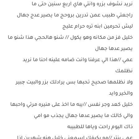
نريد نشوف بزره وانتي هاي اربع سنين حتى ما
راجعتي طبيب عمن تدرين بروحج ما يصير عدج جهال
ليش تحرمين ابنه تره حرام عليج
خليل فز من مكانه وهو يكول // شنو هالحجي هذا شنو ما
يصير عدها جهال
عمي //هذا الي عرفنا وانت ضامه علينه احنا ما نريد
نظلمك
ولا نظلمها صحيح تحبها بس يرادلك بزر والبيت چبير
والخير وايد
خليل كعد وجر نفس //يبه ما اخذ على منيره مرتي واحبها
والي كالك ما يصير عدها جهال يجذب مو امي
ذاك اليوم راحت وياها للطبيبه
عمي بنتر //مو بكيفك اسمعني خليل هنه شهرين اذا