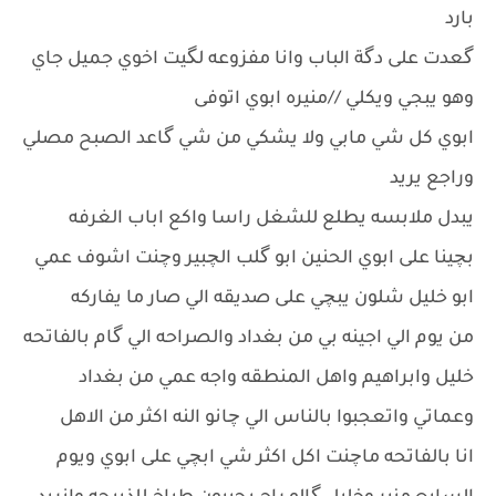
بارد
گعدت على دگة الباب وانا مفزوعه لگيت اخوي جميل جاي
وهو يبجي ويكلي //منيره ابوي اتوفى
ابوي كل شي مابي ولا يشكي من شي گاعد الصبح مصلي
وراجع يريد
يبدل ملابسه يطلع للشغل راسا واكع اباب الغرفه
بچينا على ابوي الحنين ابو گلب الچبير وچنت اشوف عمي
ابو خليل شلون يبچي على صديقه الي صار ما يفاركه
من يوم الي اجينه بي من بغداد والصراحه الي گام بالفاتحه
خليل وابراهيم واهل المنطقه واجه عمي من بغداد
وعماتي واتعجبوا بالناس الي چانو النه اكثر من الاهل
انا بالفاتحه ماچنت اكل اكثر شي ابچي على ابوي ويوم