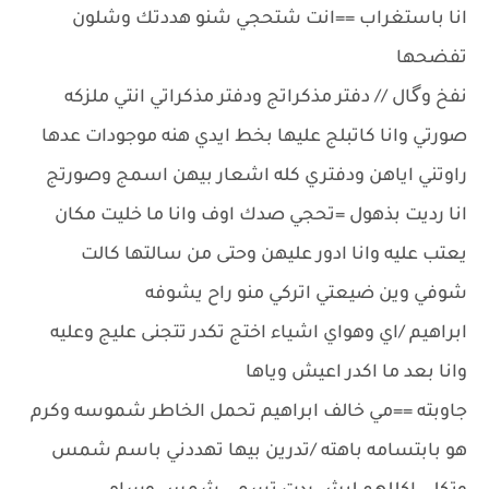
انا باستغراب ==انت شتحجي شنو هددتك وشلون
تفضحها
نفخ وگال // دفتر مذكراتج ودفتر مذكراتي انتي ملزكه
صورتي وانا كاتبلج عليها بخط ايدي هنه موجودات عدها
راوتني اياهن ودفتري كله اشعار بيهن اسمج وصورتج
انا رديت بذهول =تحجي صدك اوف وانا ما خليت مكان
يعتب عليه وانا ادور عليهن وحتى من سالتها كالت
شوفي وين ضيعتي اتركي منو راح يشوفه
ابراهيم /اي وهواي اشياء اختج تكدر تتجنى عليج وعليه
وانا بعد ما اكدر اعيش وياها
جاوبته ==مي خالف ابراهيم تحمل الخاطر شموسه وكرم
هو بابتسامه باهته /تدرين بيها تهددني باسم شمس