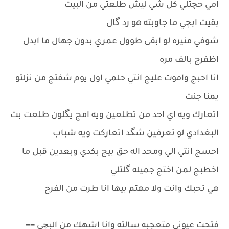
امي حچتلي كل شي ليش طلعتي من البيت
بقيت ابچي ما جاوبته هو رد گال
شوفي منيره لو ابقى طوول عمري بدون جهال ما ابدل
اظفرج بالف مره
انا احبج واموت عليج انتي حلمي اول يوم شفتج من نزلتو
يمنا جنت
اتعارك ويه اي احد من تطلعين ويه امج يگلون طلعت بت
البغدادي لو تعرفين شگد اتعاركت ويه شباب
احسج انتي الي ومحد اله حق بيج بكدي وبعدين قبل ما
اخطبج لمن اختج جميله گلتلي
هي تحبك وانت ولا مهتم بيها انا طرت من الفرح
فتحت عيوني متعجبه سالته وانا اشهك من البچي ==