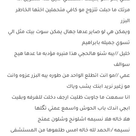
مرتك ما حبلت تتزوج مو كافي متحملين اختها الخاطر
البزر
ويمكن هي لو صاير عدها جهال يمكن سوت بيك مثل الي
تسوي جميله بابراهيم
خليل //يبه شنو هالحچي هذا منيره مؤدبه ما عدها هيج
سوالف
عمي //مو انت اتطلع الواحد من طوره يبه البزر عزوه وانت
مو زغير نريد ابنك يشب وياك
انا سمعت ما جاوبت ظليت ارجف دخلت للغرفه وبقيت
ابچي اندك باب الحوش واسمع عمتي تگلها
هلا خاله هلا نسيمه اشلونج وشلون عمتج
نسيمه /:الحمد لله خاله امس طلعوها من المستشفى