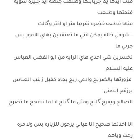
مدت ايدها يم چربايتها وطلعت جنطه ايد چبيره شويه
فتحتها وطلعت
منها قطعه خضره تقريبا متر او اكثر وگالت
--شوفي خاله يمكن انتي ما تعتقدين بهاي الامور بس
جربي ما
تخسرين شي اخذي هاي الرايه من ابو الفضل العباس
عليه السلام
مزورتها بالضريح وادعي ربج بجاه كفيل زينب العباس
يرزقج الضنى
الصالح ويفرح گلبج ومثل ما گتلج اذا ما تنفعج ما تضرج
انا اخذتها صحيح انا عيالي يرحون للزياره بس ولا مره
رحت وياهم