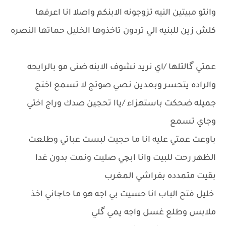
وانتو مبيتين النيه تزوجونه الابنكم واصلا انا اعرفها
كلش زين للبنيه الي تردون تاخذوها الخليل حماتها النصره
عمتي گالتلها /اي نريد نشوف الابنه ضنى مو بالرايحه
والراده يتحسر وبعدين نصي صوتج لا تسمع اختج
جميله ضحكت باستهزاء /ياا تحجين صدك وراج اختي
وجاي تسمع
باوعت عمتي عليه انا ما حجيت لبست عباتي وطلعت
الظهر رحت للبيت وانا ابچي صليت ونمت بدون غدا
بقيت متمدده بفراشي المغرب
خليل فتح الباب انا حسيت بي اجه هو ما حاچاني اخذ
ملابس وطلع غسل واجه يمي گلي