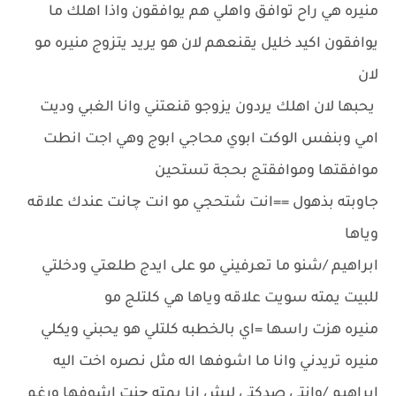
منيره هي راح توافق واهلي هم يوافقون واذا اهلك ما
يوافقون اكيد خليل يقنعهم لان هو يريد يتزوج منيره مو
لان
يحبها لان اهلك يردون يزوجو قنعتني وانا الغبي وديت
امي وبنفس الوكت ابوي محاجي ابوج وهي اجت انطت
موافقتها وموافقتج بحجة تستحين
جاوبته بذهول ==انت شتحجي مو انت چانت عندك علاقه
وياها
ابراهيم /شنو ما تعرفيني مو على ايدج طلعتي ودخلتي
للبيت يمته سويت علاقه وياها هي كلتلج مو
منيره هزت راسها =اي بالخطبه كلتلي هو يحبني ويكلي
منيره تريدني وانا ما اشوفها اله مثل نصره اخت اليه
ابراهيم /وانتي صدكتي ليش انا يمته چنت اشوفها ورغم