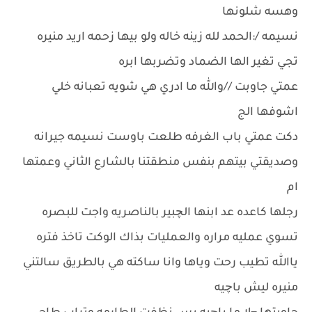
وهسه شلونها
نسيمه /:الحمد لله زينه خاله ولو بيها زحمه اريد منيره
تجي تغير الها الضماد وتضربها ابره
عمتي جاوبت //والله ما ادري هي شويه تعبانه خلي
اشوفها الج
دكت عمتي باب الغرفه طلعت باوست نسيمه جيرانه
وصديقتي بيتهم بنفس منطقتنا بالشارع الثاني وعمتها
ام
رجلها كاعده عد ابنها الچبير بالناصريه واجت للبصره
تسوي عمليه مراره والعمليات بذاك الوكت تاخذ فتره
ياالله تطيب رحت وياها وانا ساكته هي بالطريق سالتني
منيره ليش باچيه