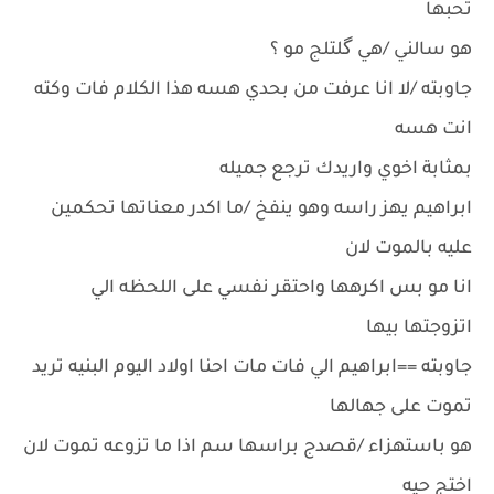
تحبها
هو سالني /هي گلتلج مو ؟
جاوبته /لا انا عرفت من بحدي هسه هذا الكلام فات وكته
انت هسه
بمثابة اخوي واريدك ترجع جميله
ابراهيم يهز راسه وهو ينفخ /ما اكدر معناتها تحكمين
عليه بالموت لان
انا مو بس اكرهها واحتقر نفسي على اللحظه الي
اتزوجتها بيها
جاوبته ==ابراهيم الي فات مات احنا اولاد اليوم البنيه تريد
تموت على جهالها
هو باستهزاء /قصدج براسها سم اذا ما تزوعه تموت لان
اختج حيه