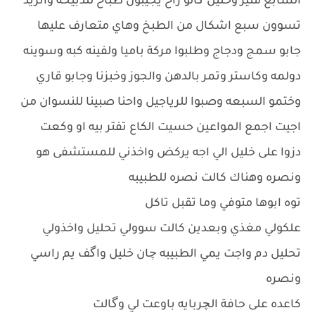
السابع منير وخليل گالو راح يجيبون طباخ للذبيحه وانريد
تسوون سبع اشكال من الطبخ وهاي متعارف عليها
جابو سمج ودجاج وطلبوا مركة باميا ولفينه كبه وسوينه
دولمه وكاستر وتمر بالدهن والجوز وخبزنا وجابو قاري
وختمو السبعه وصبوا للرياجيل واحنا صبينا للنسوان من
اجيت اجمع المواعين حسيت الكاع تفتر بيه او وكعت
دزوا على خليل الي اجه يركض واخذني للمستشفى هو
ونصره وهناك كالت نصره للطبيبه
توه ابوها متوفي وما تقبل تاكل
علكولي مغذي وبعدين كالت سوولي تحليل واخذولي
تحليل دم واجت يمي الطبيبه چان خليل واگف يم راسي
ونصره
كاعده على حافة الچربايه باوعت لي وگالت