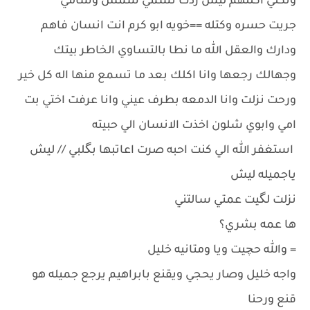
وتكلي اكللهم ليش ردت تسمي شمس وسامي
جريت حسره وكتله ==خويه ابو كرم انت انسان فاهم
ودارك والعقل الله ما نطا بالتساوي الخاطر بيتك
وجهالك رجعها وانا اكلك بعد ما تسمع منها اله كل خير
ورحت نزلت وانا الدمعه بطرف عيني وانا عرفت اختي بت
امي وابوي شلون اخذت الانسان الي حبيته
استغفر الله الي كنت احبه صرت اعاتبها بگلبي // ليش
ياجميله ليش
نزلت لگيت عمتي سالتني
ها عمه بشري؟
= والله حچيت ويا ومتانيه خليل
واجه خليل وصار يحجي ويقنع بابراهيم يرجع جميله هو
قنع ورحنا