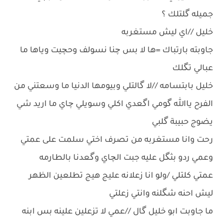
جميله گلتلك ؟
خليل //اي ليش مستغربه
جاوبته بارتباك =ها لا بس چنا نسولف وحچيت وياها ما
عبالي تگلك
خليل بابتسامه //لا گالتلي وبيومها الدنيا ما وسعتني من
الفرح ياالله گومي اگعدي اكلي وسويلي چاي ما اريد شي
يضوج حبيبة گلبي
رحت وانا مستغربه من تصرف اختي سلمت على عمتي
وعمي ردو بثگل عليه جبت الچاي وگعدنا بالطارمه
عمتي كلتلي /ولو انا زعلانه عليج هيج تطلعين الظهر
ليش احنه شگلنه وانتي زعلتي
ما جاوبت ابو خليل گال //عمي لا تزعلين علينه بس ابنه