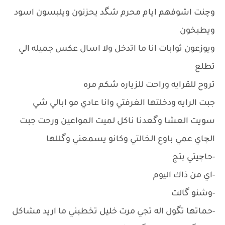
وچنت اشوفهم ايام محرم شگد يحزنون ويلبسون اسود
ويطبخون
ويوزعون ثوابات انا ما اتدخل ولا اسال عكس جميله الي
تطلع
تروح للقرايه وراحت للزياره شكم مره
جبت الرايه ودخلتها الغرفتي وانا عادي مو ابالي شي
سويت العشا وگعدنا ناكل لميت المواعين ورحت جبت
الچاي عمي باوع الخالتي وكانو يسمعني وگللها
-حاچيتي بتج
-اي من ذاك اليوم
-وشنو گالت
-حماتها تگول اله تجي مرت خليل تخطبني ما اريد مشاكل