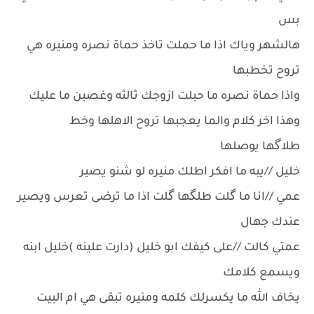
بس
هالشهر وياك اذا ما حملت تاخذ حماة نصره ومنيره هي
تروح تخطبها
واذا حماة نصره ما حبلت ازوجك ثالثه وغصبن ما عليك
وهذا اخر كلام والما يعجبها تروح الاهلها وخط
طلاگها يوصلها
خليل //يبه ما افكر اطلك منيره لو شنو يصير
عمي //انا ما گلت طلگها گلت اذا ما ترضى تعرس ويصير
عندك جهال
عمتي كالت //على كيفك ابو خليل (دارت علينه )خليل ابنه
ويسمع كلامك
يخاف الله ما يكسرلك كلمه ومنيره تبقى هي ام البيت