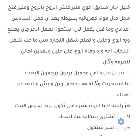
خليل چان صديق اخوي منير كلش الروح بالروح ومنير فتح
محل مال مواد كهربائيه بسيطه بعد ان كمل السادس
اعدادي وما قبل يكمل لان استهوا العمل الحر جان يطلع
ويه ابوي وخليل واتعلم شغل النجاره بس ما حب شغل
اللنجات اجه وره وفاة ابوي على خليل وبعدين اجاني
للغرفه وگال
- - تدرين منيره امي وجميل يردون يرجعون البغداد
انا استغربت وگتله ==يرجعون وين وليش وشعدهم
اهناك
هز راسه //ما اعرف منيره امي تكول تريد تعرض البيت
للبيع وتشتري بمكانه بيت ابغداد
= وانت منير شتكول