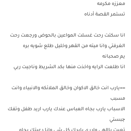
معززه مكرمه
تستمر القصة أدناه
انا سكتت رحت غسلت المواعين بالحوض ورجعت رحت
الغرفتي وانا ميته من القهر وخليل طلع شويه بره
يم صحبانه
انا طلعت الرايه واخذت منها بكد الشريط وناجيت ربي
==يارب انت خالق الاكوان وخالق الملائكه والانبياء وانت
مسبب
الاسباب يارب بجاه العباس عندك يارب اريد طفل وتفك
چبستي
تعبت ياالهي وادري بايدك كل شي وانا دعيتك بجاه