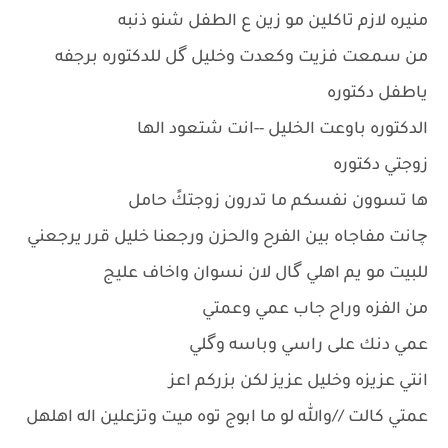
منيره لازم تاكلين مو زين ع الطفل شنو ذنبه
من سمعت فزيت وكعدت وخليل گل للدكتوره برجفه
ياطفل دكتوره
الدكتوره باوعت الخليل --انت شتعود الها
زوجتي دكتوره
ها تسوون نفسكم ما تدرون زوجتكً حامل
چانت مفاجاه بين الفرح والحزن ورجعنا خليل قرر يرجعني
للبيت مو يم اهلي گال لان نسوان واخاف عليج
من الفزه وراح جاب عمي وعمتي
عمي دنك على راسي وباسه وگلي
انتي عزيزه وخليل عزيز لكن بزركم اعز
عمتي كالت //والله لو ما ابوج توه ميت وتزعلين اله اهلهل