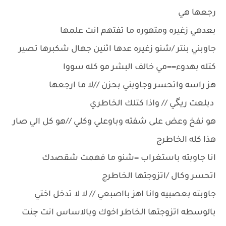
رجعها هي
بعدهي زغيره ومتهوره ما تفتهم انت علمها
جاوبني بنتر /شنو زغيره عدها اثنين جهال شكبرها تصير
كتله بهدوء==مي خالف البشر مو كله سووا
هز راسه واتحسر وجاوبني بحزن //لا ما ارجعها
دبلعت ريگي // واذا كتلك الخاطري
هو نفخ وعض على شفته وباوعلي وكلي //هو كل الي صار
هذا كله الخاطرج
انا جاوبته باستغراب =شنو ما فهمت شقصدك
اتحسر وكال /اتزوجتها الخاطرج
جاوبته بعصبيه وانا اهز بااصبعي // لا لا تدخل اختي
بالوسطه اتزوجتها الخاطر اخوك وبالاساس انت چنت