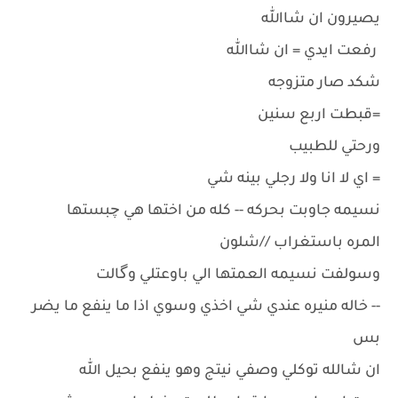
يصيرون ان شاالله
رفعت ايدي = ان شاالله
شكد صار متزوجه
=قبطت اربع سنين
ورحتي للطبيب
= اي لا انا ولا رجلي بينه شي
نسيمه جاوبت بحركه -- كله من اختها هي چبستها
المره باستغراب //شلون
وسولفت نسيمه العمتها الي باوعتلي وگالت
-- خاله منيره عندي شي اخذي وسوي اذا ما ينفع ما يضر
بس
ان شالله توكلي وصفي نيتج وهو ينفع بحيل الله