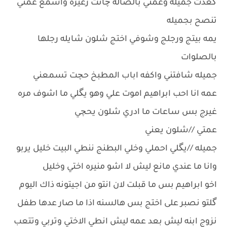
گعدت جميله وعمتي بالصاله چانت زغيره واسمع عمتي
تنصح بجميله
يمه بيتج ورجلج وشوفي اختج شلون شايله رجلها
بالصلوات
جميله شافتني واكفه اباب المطبخ حچت تسمعني
عمه انا احب ابراهيم اموت علي وهو يگلي ما اشوف مره
غيرج بس ساعات ما ادري شلون يحچي
عمتي //شلون يعني
جميله //يگلي احملي وخلي البطنج ننطي البيت خليل يربو
وانا ما عندي مانع ليش لا اشو منيره اختي وخليل
اخو ابراهيم بس ما قبلت لان انتو من اجيتونه ذاك اليوم
گلتو نصبر على اختج بس هالسنه اذا ما صار عدها طفل
نزوج ابنه ليش بعد عمه ليش انطي الاختي وتربي وتتعب