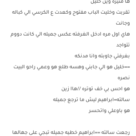
ها منيره وين خليل
تقربت وخليت الباب مفتوح وكعدت ع الكرسي الي كباله
وجانت
هاي اول مره ادخل الغرفته عكس جميله الي كانت دووم
تتواجد
بغرفتي جاوبته وانا مدنكه
==خليل هو الي جابني وهسه طلع هو وعمي راحو البيت
نصره
هو احس بي خف توتره //هاا زين
سالته=ابراهيم ليش ما ترجع جميله
هو باوعلي واتحسر
رجعت سالته ==ابراهيم خطيه جميله تبجي على جهالها