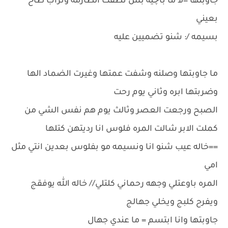
جاوبتها =لا ما باچيه بس نظفت الطارمه وتراب طاح
بعيني
بسيمه /: شنو تضميين عليه
ما جاوبتها وصلنه وشفت عمتها وغيرت الضماد الها
وضربتها ابره وثاني يوم رحت
الصبح ورجعت العصر وثالث يوم هم نفس الشي من
كملت الابر شالت المره فلوس انا رديتهن كتلها
==خاله عيب شنو انا ونسيمه مو بفلوس بعدين انتي مثل
امي
المره باوعتلي وجهه رحماني كلتلي// خاله الله يوفقج
ويفرح كلبج ويخلي جهالج
جاوبتها وانا ابتسم = ما عندي جهال