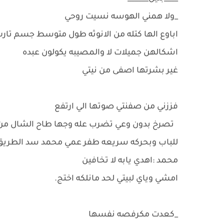
_ولا همني الهوسه نسيت روحي
اباوع الها كتله من الانوثه طول متوسط جسم تا
اشكالهن جميلات لا والمصيبه يكولون عبده
غير بشرتها اصفى من نيتي
فززني من صفنتي صوتها الي ارتفع
تصرخ بدون وعي تضرب عله وجها طاح الشال من ر
للباب وبحركه سريعه طفر عمي محمد سد الطريق ع
محمد :اهدي يابه لا تخافين
امشي وياي لبيتي لحد مانلكه اختج.
_كعدت مكرفصه نفسها