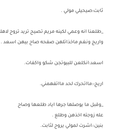
ثابت:صيحيلي مولي .
_طلعنا انه وعمي لكينه مريم تصيح تريد تروح لاهله
واريج ونغم ماخذاتلهن صفحه صاح بيهن اسعد .
اسعد:انكلعن للبيوتجن شكو واكفات.
اريج::مااتحرك لحد مااتفهمني.
_وقبل ما يوصلها جرها اياد طلعها وصاح
عله زوجته اخذهن وطلع .
بنين::اشرت لمولي يروح لثابت.