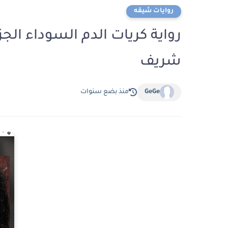
روايات شيقه
شريف
GeGe
منذ بضع سنوات