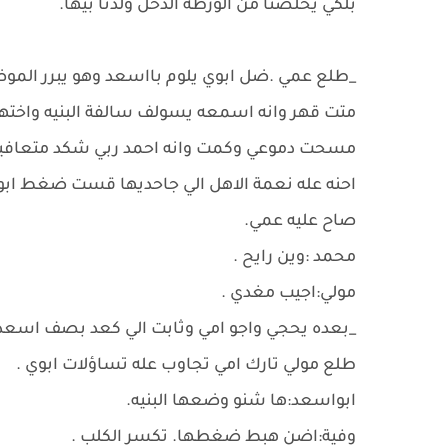
بلكي يخلصنا من الورطه الدخل ولدنا بيها.
_طلع عمي .ضل ابوي يلوم بااسعد وهو يبرر المو
متت قهر وانه اسمعه يسولف سالفة البنيه واخته
مسحت دموعي وكمت وانه احمد ربي شكد متعافي
احنه عله نعمة الاهل الي جاحديها قست ضغط اب
صاح عليه عمي.
محمد :وين رايح .
مولي:اجيب مغدي .
_بعده يحجي واجو امي وثابت الي كعد بصف اسع
طلع مولي تارك امي تجاوب عله تساؤلات ابوي .
ابواسعد:ها شنو وضعها البنيه.
وفية:اضن هبط ضغطها. تكسر الكلب .