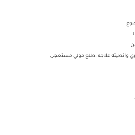
ضوع
ا
ن
وي وانطيته علاجه .طلع مولي مستعجل
د