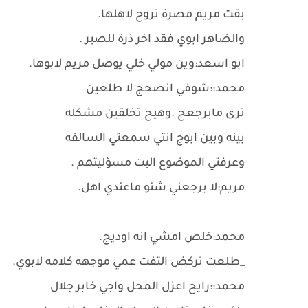
بقت مريم مصرة تروح لاهلها.
والضاهر ابوي فقد اخر ذرة للصبر .
ابو اسعد:وين مولي خلي يوصل مريم لابوها.
محمد::شوفي انصحج لا طلعين
ترى مايرجعج .وهيج تخلقين مشكله
بينه وبين ابوج انتي سمعتي السالفه
وعرفتي الموضوع البت مسؤليتهم .
مريم:لا يرجعني شنو ماعندي اهل.
محمد:خلص امشي انه اوديج.
_طلعت تركض التفت عمي موجهه كلامه لابوي.
محمد::رايح اعزل المحل واجي خابر جلال