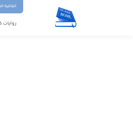
اتفاقية ال
روايات ك