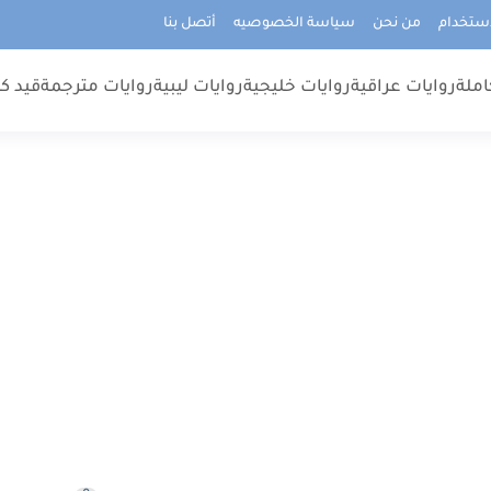
استخدام
من نحن
سياسة الخصوصيه
أتصل بنا
املة
روايات عراقية
روايات خليجية
روايات ليبية
روايات مترجمة
قيد كت