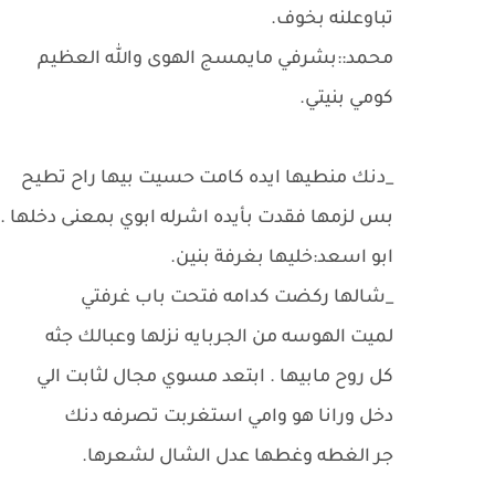
تباوعلنه بخوف.
محمد::بشرفي مايمسج الهوى والله العظيم
كومي بنيتي.
_دنك منطيها ايده كامت حسيت بيها راح تطيح
بس لزمها فقدت بأيده اشرله ابوي بمعنى دخلها .
ابو اسعد:خليها بغرفة بنين.
_شالها ركضت كدامه فتحت باب غرفتي
لميت الهوسه من الجربايه نزلها وعبالك جثه
كل روح مابيها . ابتعد مسوي مجال لثابت الي
دخل ورانا هو وامي استغربت تصرفه دنك
جر الغطه وغطها عدل الشال لشعرها.