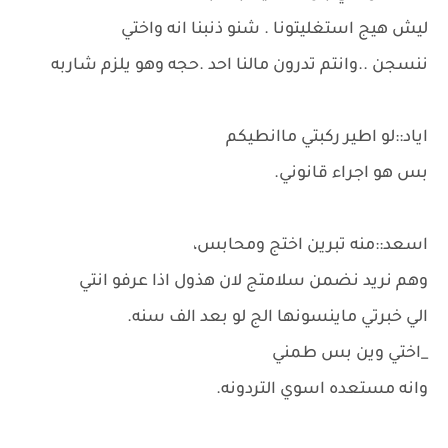
ليش هيج استغليتونا . شنو ذنبنا انه واختي
ننسجن ..وانتم تدرون مالنا احد .حجه وهو يلزم شاربه
اياد::لو اطير ركبتي ماانطيكم
بس هو اجراء قانوني.
اسعد::منه تبرين اختج ومحابس،
وهم نريد نضمن سلامتج لان هذول اذا عرفو انتي
الي خبرتي ماينسونها الج لو بعد الف سنه.
_اختي وين بس طمني
وانه مستعده اسوي التردونه.