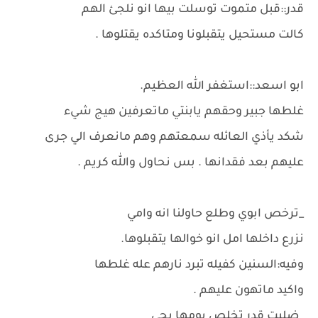
قدر::قبل متموت توسلت بيها انو نلجئ الهم
كالت مستحيل يتقبلونا ومتاكده يقتلوها .
ابو اسعد::استغفر الله العظيم.
غلطها جبير وحقهم يابنتي ماتعرفين هيج شيء
شكد يأذي العائله سمعتهم وهم مانعرف الي جرى
عليهم بعد فقدانها . بس نحاول والله كريم .
_ترخص ابوي وطلع حاولنا انه وامي
نزرع داخلها امل انو خوالها يتقبلوها.
وفيه:السنين كفيله تبرد نارهم عله غلطها
واكيد ماتهون عليهم .
_ضليت قدر تخلص يومها بجي