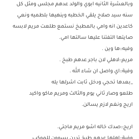
وبالعشرة الثانيه ابوي والولد عدهم مجلس ومثل كل
سنه سيد صلاح يلقي الخطبه وينهيها بلطميه ونعي
كاعدين انه وامي بالمطبخ نستمع طلعت مريم لابسه
صايتها التفتنا عليها سالتها امي.
وفيه::ها وين .
مريم::لاهلي لان باجر عدهم طبخ .
وفية::اي واصل ان شاء الله .
_بعدها تحجي ودخل ثابت اشرلها يله
طلعو وصار ثاني يوم والثالث ومريم ماكو واكيد
اريج ونغم لازم يسالن.
اريج::صدك خاله اشو مريم ماجتي.
وفية::اهلها عدهم طبخ تدرن يسوون للموكب