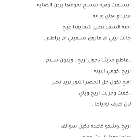
ابتسمت وهيه تمسح دموعها بردن الصايه .
قدر::اي هاي وراثه
احنه السمر تصير شفايفنا هيج
جانت بيبي ام فاروق تسميني ام براطم .
_قاطع حديثنا دخول اريج . وبدون سلام .
اريج::كومي ابنينه
امج تكول خل اتحضر التنور تريد تخبز .
_كمت وجريت اريج وياي
لان اعرف نواياها .
اريج::وشكو كاعده دكين سوالف