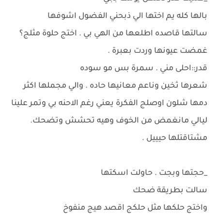
بالها كله يم اختها الي ذبحني الفضول اشوفها
سالتها قاصده اطلعها من الهي بي . اختج حلوة مثلج؟
غمضت عيونها وردت بعبرة .
قدر::احلى مني . سمرة بس مو سوده
شعرها ثخين وناعم معانيها حاده . والي مجملها اكثر
دمها شلون اوصلج الفكرة يعني رغم الاحنه بي وتمر علينا
ليالي مانغمض من الخوف وهيه تحشش وتضحك.
مشتاقتلها حيييل .
_حجتها وبجت . حاولت اسكتها
سالت بطريقة ضحك
واختج حلكها مثل حلكج اقصد هيج منفوخ