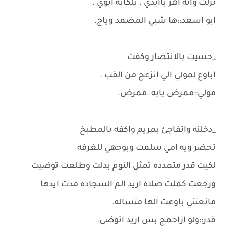
نزلت وانه اهز باايدي . تلكانه ابوي .
ابو اسعد::ها شبي المضمد وياج.
_حسيت بالانتصار وكفت
اباوع لمولي الي انزعج من القب .
مولي::ممرض يابه .ممرض.
_دخلنه واتفاجئ بمريم واكفه بالمطبخ
تحضر ويه امي سلمت وبوجهي للغرفه
لكيت قدر متمدده تمثل النوم بدلت وطلعت توضيت
ورجعت كملت صلاه اريد الم السجاده مدت ايدها
مانعتني باوعت الها متساله.
قدر::ولو ازاحمج بس اريد اتوضئ.