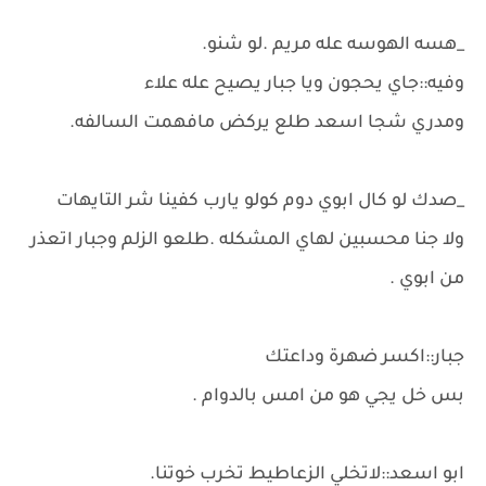
_هسه الهوسه عله مريم .لو شنو.
وفيه::جاي يحجون ويا جبار يصيح عله علاء
ومدري شجا اسعد طلع يركض مافهمت السالفه.
_صدك لو كال ابوي دوم كولو يارب كفينا شر التايهات
ولا جنا محسبين لهاي المشكله .طلعو الزلم وجبار اتعذر
من ابوي .
جبار::اكسر ضهرة وداعتك
بس خل يجي هو من امس بالدوام .
ابو اسعد::لاتخلي الزعاطيط تخرب خوتنا.