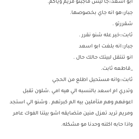
ابو اسعد::جا ليش ماجبتو مريم وياكم.
جبار::هو انه جاي بخصوصها.
شقررتو .
ثابت::خير عله شنو نقرر .
جبار::انه بلغت ابو اسعد
انو تنتقل لبيتك حالك حال .
_قاطعه ثابت.
ثابت::وانه مستحيل اطلع من الحجي
وتدري ام اسعد بالنسبه الي هيه امي .شلون تقبل
اعوفهم وهم متأملين بيه الم كبرتهم . وشنو الي استجد
ومريم تريد تعزل منين متضايقه اشو بيتنا الفوك عامر
واذا حابه اكلنه وحدنا مو مشكله.