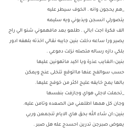
_هم يحجون وانه . الخوف سيطر عليه
يتصورلي انسجن ويذبوني ويه سليمه
الف فكرة اجت ابالي . طلعو بعد مافهموني شنو الي راح
يصير ورا ساعه دخلت بنين جايبه نقالي اخذته بلهفه ادور
بلكي دازه رساله متصله نزلت دموعي .
بنين::الغايب عذرة ويا اكيد ماتهونين عليها
حسب سوالفج عنها مااتوقع تتخلى عنج ويمكن
بالها يمج خايفه عليج اكثر من خوفج عليها.
_تحملت لاجلي هواي وجازفت بنفسها
وجان كل همها اطلعني من الصعده وتامن عليه.
بنين::ان شاء الله بحق هاي الايام تنجمعن وربي
يعوض صبرجن تدرين احسدج عله هل صبر .