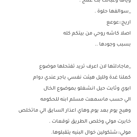
وياها وعبالك بت عمج .
_سوالفها حلوة .
اريج::عوعع
اصلا كاشه روحي من بيتكم كله
بسبب وجودها ..
_ماجادلتها لان اعرف تريد تفتحلها موضوع
كملنا غدة ولليل هيئت نفسي باجر عندي دوام
ابوي وثابت حيل انشغلو بموضوع الخال
الي حسب ماسمعت مسلم ابنه للحكومه
وهيج يوم بعد يوم.وهاي اعذار السايق الي ماتخلص
خابرت مولي وخلص الطريق توقعات .
مولي::شتكولين خوال البنيه يتقبلوها.