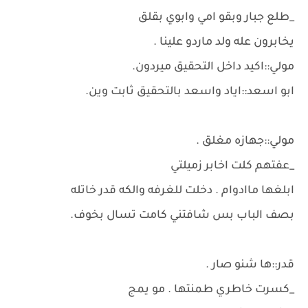
_طلع جبار وبقو امي وابوي بقلق
يخابرون عله ولد ماردو علينا .
مولي::اكيد داخل التحقيق ميردون.
ابو اسعد::اياد واسعد بالتحقيق ثابت وين.
مولي::جهازه مغلق .
_عفتهم كلت اخابر زميلتي
ابلغها ماادوام . دخلت للغرفه والكه قدر خاتله
بصف الباب بس شافتني كامت تسال بخوف.
قدر::ها شنو صار .
_كسرت خاطري طمنتها . مو يمج