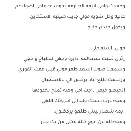
وكعدت وامي لازمه الطارمه بخوف وعمامي اصواتهم
عاليه وكل شويه مولي جايب صينيه الاستكاين
ويكول جددي جايج.
مولي::استعجلي .
_ترى تعبت شسالفه .دايرة وجهي للطباخ واحجي
وسمعنا صوت اسعد طفر مولي قبلي عفت القوري
وركضت طلع اياد يركض الي بالاستقبال
انخبصو خبص .اجت امي وهيه تملخ بخدودها
وفيه::يارب دخيلك وليداتي امروتك اللهي.
_يمه شصار ليش طلعو يركضون.
وفية::كله من ابوج كتله فكني من بت جبار.