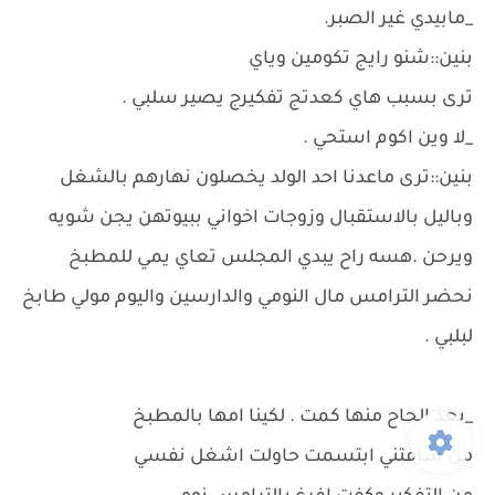
_مابيدي غير الصبر.
بنين::شنو رايج تكومين وياي
ترى بسبب هاي كعدتج تفكيرج يصير سلبي .
_لا وين اكوم استحي .
بنين::ترى ماعدنا احد الولد يخصلون نهارهم بالشغل
وباليل بالاستقبال وزوجات اخواني ببيوتهن يجن شويه
ويرحن .هسه راح يبدي المجلس تعاي يمي للمطبخ
نحضر الترامس مال النومي والدارسين واليوم مولي طابخ
لبلبي .
_بعد الحاح منها كمت . لكينا امها بالمطبخ
من شافتني ابتسمت حاولت اشغل نفسي