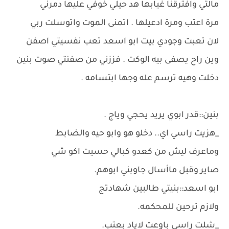
مالتي وافترقنا غيابها هد حيلي خوفي عليها دمرني
مرة اعتب ومرة ادعيلها . اتمنى الموت واتوسلت ربي
لان تعبت وجودي بيت ابو اسعد تعب نفسيتي اصفن
وين راح يصفى بيه الوكت . فززني من صفنتي صوت بنين
دخلت وهيه ترسم عله وجها ابتسامه .
بنين::قدر ابوي يريد يحجي وياج .
_هزيت راسي اي.. دخلو هو وابو حيه والضابط
وماعرف ليش من كعدو كبالي حسيت اكو شي
صاير وقبل ماأسال جاوبني ابوهم.
ابو اسعد::بنيتي طالبين شهادتج
ولازم ترحين للمحكمه.
_شلت راسي باوعت لاياد بعتب.