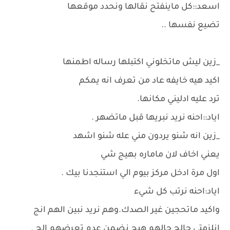
اسعد::كل ماينفتح نقالها ونحدد موقعها
تضيع نفسها ..
_زين ليش ماتخلوني اكتبلها رساله اطمنها
اكيد هيه خايفه عاد من تعرف انه يمكم
ترد عليه ادليني مكانها.
اياد::احنه نريد نبريها قبل ماتضهر .
_زين انه شنو يردون مني عله شنو اشهد
يعني اخاف لان ماماره بهيج شي
اول مرة ادخل مركز بيوم الي استنجدنا بيك .
اياد:احنه نرتب كل شيء
واكيد ماتحجين غير الصدك.وهم نريد نبين الهم انج
انلزمتي حالج حالهم هيج نضمن عدم تعرضهم الج .