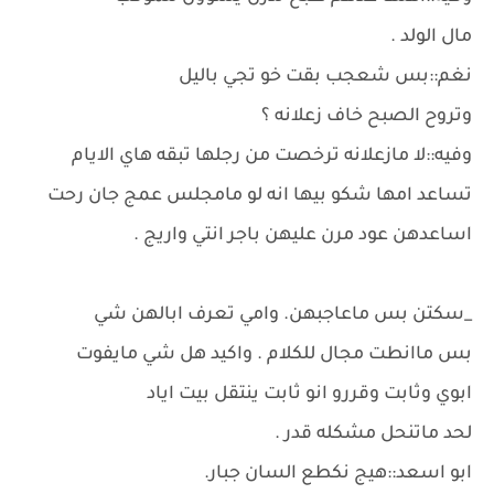
مال الولد .
نغم::بس شعجب بقت خو تجي باليل
وتروح الصبح خاف زعلانه ؟
وفيه::لا مازعلانه ترخصت من رجلها تبقه هاي الايام
تساعد امها شكو بيها انه لو مامجلس عمج جان رحت
اساعدهن عود مرن عليهن باجر انتي واريج .
_سكتن بس ماعاجبهن. وامي تعرف ابالهن شي
بس ماانطت مجال للكلام . واكيد هل شي مايفوت
ابوي وثابت وقررو انو ثابت ينتقل بيت اياد
لحد ماتنحل مشكله قدر .
ابو اسعد::هيج نكطع السان جبار.