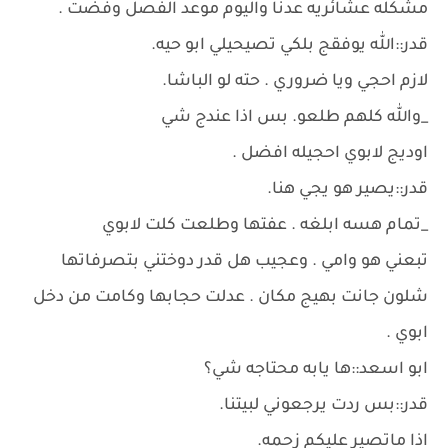
مشكله عشائريه عدنا واليوم موعد الفصل وفضت .
قدر::الله يوفقج بلكي تصيحيلي ابو حيه.
لازم احجي ويا ضروري . حته لو الباشا.
_والله كلهم طلعو. بس اذا عندج شي
اوديج لابوي احجيله افضل .
قدر::يصير هو يجي هنا.
_تمام هسه ابلغه . عفتها وطلعت كلت لابوي
تبعني هو وامي . وعجيب هل قدر دوختني بتصرفاتها
شلون جانت بهيج مكان . عدلت حجابها وكامت من دخل
ابوي .
ابو اسعد::ها يابه محتاجه شي؟
قدر::بس ردت يرجعوني لبيتنا.
اذا ماتصير عليكم زحمه.