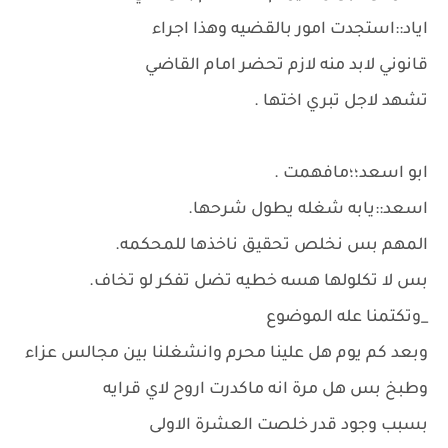
اياد::استجدت امور بالقضيه وهذا اجراء
قانوني لابد منه لازم تحضر امام القاضي
تشهد لاجل تبري اختها .
ابو اسعد؛؛مافهمت .
اسعد::يابه شغله يطول شرحها.
المهم بس نخلص تحقيق ناخذها للمحكمه.
بس لا تكلولها هسه خطيه تضل تفكر لو تخاف.
_وتكتمنا عله الموضوع
وبعد كم يوم هل علينا محرم وانشغلنا بين مجالس عزاء
وطبخ بس هل مرة انه ماكدرت اروح لاي قرايه
بسبب وجود قدر خلصت العشرة الاولى