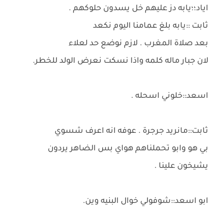
اياد؛؛يابه دز عليهم خل يسدون حلوكهم .
ثابت ::يابه بلغ عمامنا اليوم نكعد
بعد صلاة المغرب . لازم نوضع حد لعلاء
لان جبار ماله كلمه واذا نسكت نعرض الولد للخطر.
اسعد::خلوني اسحله .
ثابت::مانريد جرجرة . عوفه انه اعرف شسوي
بي هو وابو تحملناهم هواي بس الضاهر يردون
يشيخون علينا .
ابو اسعد::شوفولي خوال البنيه وين.