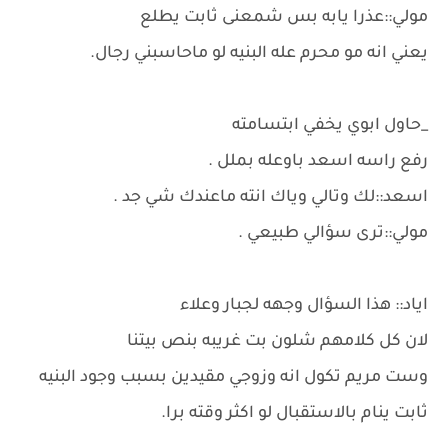
مولي::عذرا يابه بس شمعنى ثابت يطلع
يعني انه مو محرم عله البنيه لو ماحاسبني رجال.
_حاول ابوي يخفي ابتسامته
رفع راسه اسعد باوعله بملل .
اسعد::لك وتالي وياك انته ماعندك شي جد .
مولي::ترى سؤالي طبيعي .
اياد:: هذا السؤال وجهه لجبار وعلاء
لان كل كلامهم شلون بت غريبه بنص بيتنا
وست مريم تكول انه وزوجي مقيدين بسبب وجود البنيه
ثابت ينام بالاستقبال لو اكثر وقته برا.