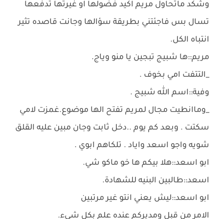
وشكد ماتحاول مريم اكيد فضولها او غيرتها تدفعها
تسال بس فاجئتني بطريقة سؤالها وجانت قاصده تثير
انتباه الكل.
مريم::ها شبيج تبجين يا منو وياج.
_التتفت امي بخوف .
وفية::اسم الله شبيج .
_وماانطيت مجال لمريم تفتح الها موضوع.غمزت لامي
سكتت . وبعد كم يوم ..دخل ثابت وجان مبين عليه القلق
شويه واجو اسعد واياد . تلكاهم ابوي .
ابو اسعد::هلا بيكم ها خو ماكو شي.
اسعد::طالبين البنيه للشهادة.
ابو اسعد::ليش يعني انتو غير مرتبين
الامر من قبل ومديركم عنده علم بكل شيء.