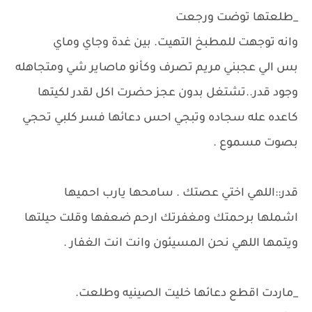
_طلعتها توضت ورجعت
وانه توجهت للمطبخ التهيت. بين غدة وجاي وماي
بس الي عجبني مريم تصرف وكأنو ماصاير شي ومتجاهله
وجود قدر..تشتغل بدون عجز حضرت اكل لقدر لكيتها
كاعده عله سجاده وتبجي احس دعائها فسر كلبي تحجي
بصوت مسموع .
قدر::اللهي اختي عصتك . سامحها يارب احميها
اشملها برحمتك ومغفرتك ارحم ضعفها وقلت حيلتها
ويتمها اللهي نحن المسيئون وانت انت الغفار .
_ماردت اقطع دعائها خليت الصينيه وطلعت.