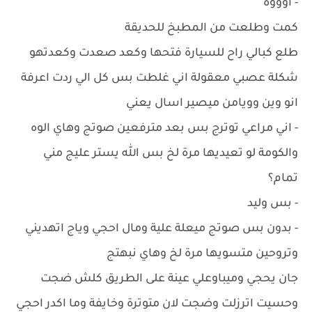
- اوووه
كمت وطلعت من المطبخ للحديقة
طلع كبالي راح للسيارة فتحها وكعد صعدت وكعدتهو
شكلة عصبي معقولة اني غلطت بس كل الي ردت اعرفة
انو وين وويامن ميصير اسال يعني
- اني مراعي توترج بس بعد مترفعين صوتج وهاي الوه
والكومة لو تعيديها مرة لخ بس الله يستر عليج مني
تمام؟
- بس وليد
- بدون بس صوتج ميعلة علية ومال احجي وياج اتهديني
وتروحين متسويها مرة لخ وهاي نبهتج
جان يحجي وميباوعلي عينة على الطريق كلش ضجت
وحسيت اترزلت وضجت لان متوترة وخايفة وما اكدر احجي