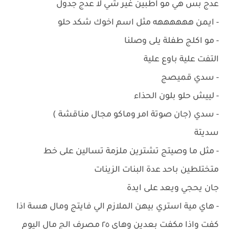
عدج بس هي مو اطبين غير شي لا عدج جدول
- ايمن ههههههه مثل اسم اخوك شكد حلو
- مو اكلج طفلة يلى وصلنا
التفت علية باوع علية
- سدي قميصج
- لييش حلو بلون الحذاء
- سدي (جان صوتة امر وماكو مجال مناقشة )
سديتة
- مثل ما وصيتج تشترين ملزمة تسالين على خط
متختلطين باحد عدة البنات الزينات
جان يحجي ويعد على ايدة
- هاي مية استري بيهن الملازم الي فايتج ومال هسة اذا
كفت واذا مكفت بعدين وهاي ٢٥ مصرف الج مال اليوم