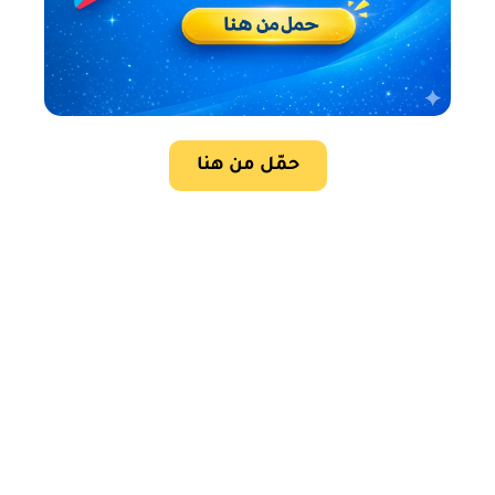
حمّل من هنا