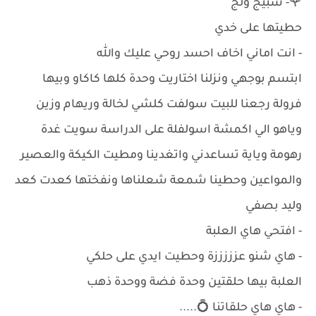
🌹- شبيج ولج
حطيتها على خدي
- انت اماني اخاف احسد روحي عليك والله
ابتسم بوجهي ونزلنا اختاريت وحدة كلها كاكاو وبيها
فرولة رجعنا للبيت سولفت كلشي لخالة وريهام وزين
وياهو الي اكمشة اسولفلة على الدراسة سويت غدة
رهومة وياية تساعدني واتغدينا ومطيت الكيكة والعصير
والمواعين وحطينا شمعة شعلناها ونفختها كعدت كعد
وليد بصفي
- افتحي هاي العلبة
- هاي شنو عزززززة وحطيت ايدي على حلكي
العلبة بيها حلقتين وحدة فضة ووحدة ذهب
- هاي هاي حلقاتنا 💍.....