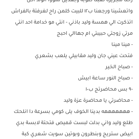
رحنا للجزيرة لعبنا طوبة وبعدين شووا الولد اكل
واتعشينا ورجعنا ب١٢ للبيت كلمن راح لغرفتة بالفراش
اتذكرت الي همسة وليد باذني - انتي مو خدامة احد انتي
مرتي زوجتي حبيبتي ام جهاالي احبج
- مينا مينا
فتحت عيني جان وليد مقابيلي يلعب بشعري
- صباح الخير
- صباح النور ساعة ابيش
-٩ بس محاضرتج ب١٠
- محاضرتي يا محاضرة عزة وليد
- هههههههه بدينا الخوف يلى كومي بسرعة دا انلحك
طلع وليد واني بدلت لبست قميص فتحتة لابسة بدي
ابيض ستريج وبنطرون وبوتين سويت شعري كبة