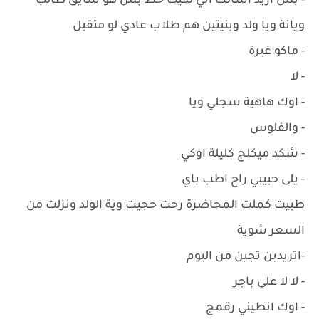
- بس اريد اسالك اني لكيت خط بس هو سايق طالب
ويانة ويا ولد وبنيتين هم طلاب عادي لو متقبل
- ماكو غيرة
- لا
- اوك هاهية سجلي ويا
- والفلوس
- شكد ميكلج كليلة اوكي
- يلى حبيبي راح اطب باي
طبيت كملت المحاضرة رحت حجيت وية الولد ونزلت من
السعر شوية
-اتريدين تجين من اليوم
- لا لا على باجر
- اوك انطيني رقمج