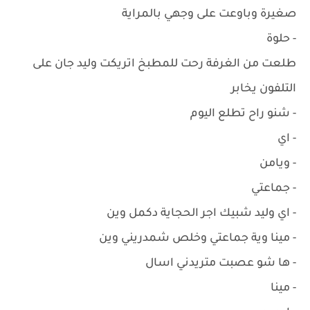
صغيرة وباوعت على وجهي بالمراية
- حلوة
طلعت من الغرفة رحت للمطبخ اتريكت وليد جان على
التلفون يخابر
- شنو راح تطلع اليوم
- اي
- ويامن
- جماعتي
- اي وليد شبيك اجر الحجاية دكمل وين
- مينا وية جماعتي وخلص شمدريني وين
- ها شو عصبت متريدني اسال
- مينا