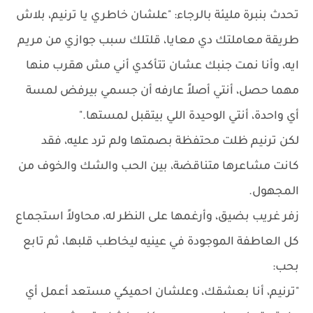
تحدث بنبرة مليئة بالرجاء: "علشان خاطري يا ترنيم، بلاش
طريقة معاملتك دي معايا، قلتلك سبب جوازي من مريم
ايه، وأنا نمت جنبك عشان تتأكدي أني مش هقرب منها
مهما حصل، أنتي أصلاً عارفه أن جسمي بيرفض لمسة
أي واحدة، أنتي الوحيدة اللي بيتقبل لمستها."
لكن ترنيم ظلت محتفظة بصمتها ولم ترد عليه، فقد
كانت مشاعرها متناقضة، بين الحب والشك والخوف من
المجهول.
زفر غريب بضيق، وأرغمها على النظر له، محاولاً استجماع
كل العاطفة الموجودة في عينيه ليخاطب قلبها، ثم تابع
بحب:
"ترنيم، أنا بعشقك، وعلشان احميكي مستعد أعمل أي