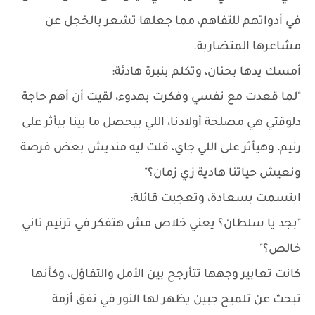
في أدواتهم للتفاهم، مما جعلها تشعر بالخجل عن
مشاعرها المتضاربة.
أمسك يدها بحنان، وتكلم بنبرة هادئة:
"لما قعدت مع نفسي وفكرت بهدوء، لقيت أن أهم حاجة
دلوقتي هي مصلحة أولادنا، اللي بيحصل ما بينا بيأثر على
رنيم، وهيأثر على اللي جاي، قلت ليه منديش بعض فرصة
ونعيش حياتنا هادية زي زمان؟"
ابتسمت بسعادة، وتعجبت قائلة:
"بجد يا سلطان؟ يعني خلاص مش هتفكر في ترنيم تاني
خالص؟"
كانت تعابير وجهها تتأرجح بين الأمل والتفاؤل، وكأنها
تبحث عن تلميح جبين يظهر لها النور في نفق أزمة