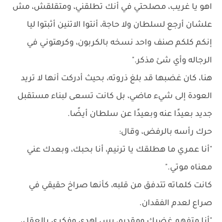
اهو يا غريب، مصلحتي في أنك تطلقني، ومتقلقش، مش
علشان أرجع لسلطان ولا حاجة، أنتوا الاتنين أثبتوا ليا
إنكم كلكم صنف واحد نسخه بالكربون، وكرهتوني في
الرجاله وأي شئ مذكر."
هنا، كان غضبها قد بلغ ذروته، بحيث أدركت أنها لا تريد
العودة إلى شيء ماضي، بل كانت تسعى لبناء مستقبل
جديد بعيدًا عنه وبعيدًا عن سلطان أيضًا.
حرك رأسه بالرفض، وقال:
"أنا عمري ما هطلقك يا ترنيم، أنا بحبك، وبعدك عني
معناه موتي."
كانت كلماته تتدفق من قلبه، كأنها صراخ حقيقي في
صراع لعدم الفقدان.
"أنا متفهم غضبك ومقدره، بس اهدي وفكري بالعقل،