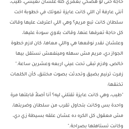
حاجة حتى لو هضحي بعمري كله علشان تعيشي، طيب،
أنتي عارفة أن اللي كانت عايزة تموتك في خطوبة اخت
سلطان كانت تبع مريم؟ وهي اللي اعترفت عليها وقالت
كل حاجة تعرفها عنها، وقالت بلاوي سودة عليها،
وعلشان نقدر نوقعها هي واللي معاها، كان لازم خطوة
الجواز دي، مريم مش سهله ومينفعش نستقل بيها
خالص، ولازم تبقى تحت عيني اربعه وعشرين ساعة."
زفرت ترنيم بضيق وتحدثت بصوت مختنق، كأن الكلمات
تخنقها:
"طيب، وهي كانت عايزة تقتلني ليه؟ أنا أصلاً قابلتها مرة
واحدة بس وكانت بتحاول تقرب من سلطان وضربتها،
مش معقول كل الكره ده عشان علقه بسيطة زي دي،
وكانت تستاهلها بصراحة."