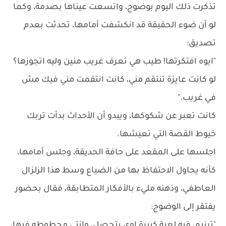
تذكرت ذلك اليوم بوضوح، واتسعت عيناها بصدمة، وكما
لو أن ضوء الحقيقة قد انكشفت أمامها، تحدثت بعدم
تصديق:
"ايوه افتكرتها! طيب هي تعرف غريب منين وليه اتجوزها؟
لو كانت عايزة تنتقم مني، كانت انتقمت مني فيك مش
في غريب."
كانت تعبر عن شكوكها، ويبدو أن الأحداث بدأت تربك
خيوط القصة التي تعيشها.
اجلسها على المقعد على حافة الحديقة، وجلس أمامها،
كأنه يحاول الاحتفاظ بها من الضياع وسط هذا الزلزال
العاطفي، وذهنه مليء بالأفكار المتطابقة، فقال بحضور
يفتقر إلى الوضوح:
"ترنيم، فيه لعبة كبيرة اوي بتحصل، وانتي محطوطه فيها،