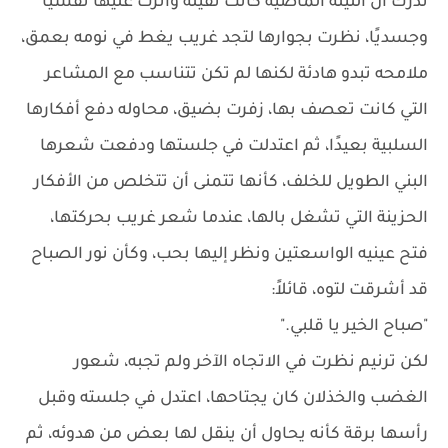
تدرك أن الليلة الماضية كانت ثقيلة وأثرت عليها نفسيًا
وجسديًا، نظرت بجوارها لتجد غريب يغط في نومه بعمق،
ملامحه تبدو هادئة لكنها لم تكن تتناسب مع المشاعر
التي كانت تعصف بها، زفرت بضيق، محاوله دفع أفكارها
السلبية بعيدًا، ثم اعتدلت في جلستها ودفعت شعرها
البني الطويل للخلف، كأنها تتمنى أن تتخلص من الأفكار
الحزينة التي تشغل بالها، عندما شعر غريب بحركتها،
فتح عينيه الواسعتين ونظر إليها بحب، وكأن نور الصباح
قد أشرقت لتوه، قائلاً:
"صباح الخير يا قلبي."
لكن ترنيم نظرت في الاتجاه الآخر ولم تجبه، شعور
الغضب والخذلان كان يجتاحها، اعتدل في جلسته وقبل
رأسها برقة كأنه يحاول أن ينقل لها بعض من هدوئه، ثم