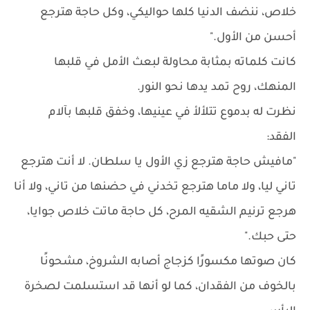
خلاص، ننضف الدنيا كلها حواليكي، وكل حاجة هترجع
أحسن من الأول."
كانت كلماته بمثابة محاولة لبعث الأمل في قلبها
المنهك، روح تمد يدها نحو النور.
نظرت له بدموع تتلألأ في عينيها، وخفق قلبها بآلام
الفقد:
"مافيش حاجة هترجع زي الأول يا سلطان. لا أنت هترجع
تاني ليا، ولا ماما هترجع تخدني في حضنها من تاني، ولا أنا
هرجع ترنيم الشقيه المرح، كل حاجة ماتت خلاص جوايا،
حتى حبك."
كان صوتها مكسورًا كزجاج أصابه الشروخ، مشحونًا
بالخوف من الفقدان، كما لو أنها قد استسلمت لصخرة