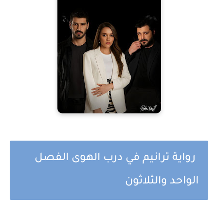
رواية ترانيم في درب الهوى الفصل
الواحد والثلاثون