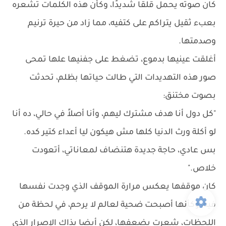
كان صوته يحمل قلقًا شديدًا، وكأن هذه الكلمات تشعره
بعبء ثقيل يتراكم على كتفيه، مما زاد من حيرة ترنيم
وصدمتها.
أغلقت عينيها بدموع، تضغط على جفنيها علها تمحى
صور هذه التهديدات التي طالت حياتها بظلم، تحدثت
بصوت مختنق:
"كل دول أنا هدف مشترك ليهم، وأنا أصلاً في حالي، ده أنا
لو أكلة ورث الدنيا كلها مش هيكون ليا أعداء كتير كده.
بس عادي، حاجة جديدة هتنضاف لمعاناتي، أتعودت
خلاص."
كان موقفها يعكس مرارة الموقف الذي وجدت نفسها
فيه، وكأنها أصبحت ضحية لعالم لا يرحم، في لحظة من
اللحظات، شعرت بضعفها، لكن أيضا بذاك الإصرار الذي