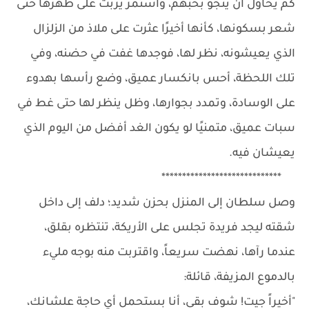
كم يحاول أن ينجو بحبهم، واستمر يربت على ظهرها حتى
شعر بسكونها، كأنها أخيرًا عثرت على ملاذ من الزلزال
الذي يعيشونه، نظر لها، فوجدها غفت في حضنه، وفي
تلك اللحظة، أحس بانكسار عميق، وضع رأسها بهدوء
على الوسادة، وتمدد بجوارها، وظل ينظر لها حتى غط في
سبات عميق، متمنيًا لو يكون الغد أفضل من اليوم الذي
يعيشان فيه.
*****************************
وصل سلطان إلى المنزل بحزن شديد؛ دلف إلى داخل
شقته ليجد فريدة تجلس على الأريكة، تنتظره بقلق،
عندما رآها، نهضت سريعاً، واقتربت منه بوجه مليء
بالدموع المزيفة، قائلة:
"أخيراً جيت! شوف بقى، أنا بستحمل أي حاجة علشانك،