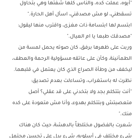
"أيوه، عملت كده، والناس كلها شفتها وهي بتحاول
تسقطني، لو مش مصدقني، اسأل أهل الحارة."
ابتسم لها ابتسامة ذات مغزى، واقترب منها ليقول:
"مصدقك طبعا يا ام العيال."
وربت على ظهرها برفق، كان صوته يحمل لمسة من
الطمأنينة، وكأن على عاتقه مسؤولية الرحمة والعطف،
ليخفف من وطأة الصراع الذي كان يعتمل في قلبهما.
نظرت له باستغراب، وتساءلت بعدم تصديق:
"أنت بتتكلم بجد ولا بتخدني على قد عقلي؟ أصل
متعصبتش وبتتكلم بهدوء، وأنا مش متعودة على كده
منك."
شعرت بالفضول مختلطاً بالدهشة، حيث كان هناك
شيء مختلف في أسلوبه، شيء يدل على تحسن محتمل