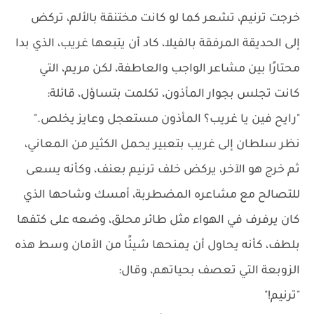
خرجت ترنيم، تشعر كما لو كانت مختنقة بالألم، تركض
إلى الحديقة المرفقة بالفيلا، كاد أن يتبعها غريب، الذي بدا
محتارًا بين مشاعر الواجب والعاطفة، لكن مريم، التي
كانت تجلس بجوار المأذون، تكلمت بتساؤل، قائلة:
"رايح فين يا غريب؟ المأذون مستعجل وعايز يخلص."
نظر سلطان إلى غريب بتعبير يحمل الكثير من المعاني،
ثم خرج هو الآخر، يركض خلف ترنيم بعنف، وكأنه يسعى
للتصالح مع مشاعره المضطربة، أمسك وشاحها الذي
كان يرفرف في الهواء مثل طائر محلق، وضعه على كتفها
بلطف، كأنه يحاول أن يمنحها شيئًا من الأمان وسط هذه
الزوبعة التي تعصف بحياتهم، وقال:
"ترنيم!"