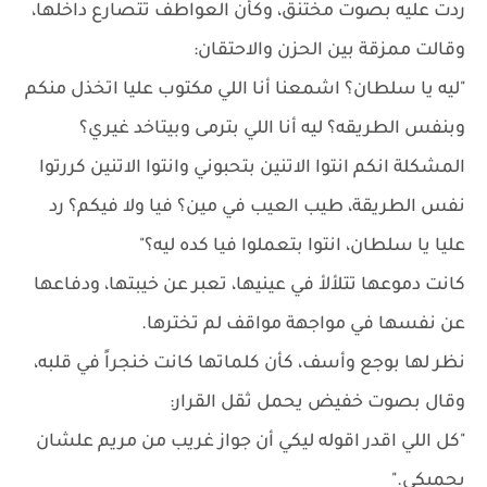
ردت عليه بصوت مختنق، وكأن العواطف تتصارع داخلها،
وقالت ممزقة بين الحزن والاحتقان:
"ليه يا سلطان؟ اشمعنا أنا اللي مكتوب عليا اتخذل منكم
وبنفس الطريقه؟ ليه أنا اللي بترمى وبيتاخد غيري؟
المشكلة انكم انتوا الاتنين بتحبوني وانتوا الاتنين كررتوا
نفس الطريقة، طيب العيب في مين؟ فيا ولا فيكم؟ رد
عليا يا سلطان، انتوا بتعملوا فيا كده ليه؟"
كانت دموعها تتلألأ في عينيها، تعبر عن خيبتها، ودفاعها
عن نفسها في مواجهة مواقف لم تخترها.
نظر لها بوجع وأسف، كأن كلماتها كانت خنجراً في قلبه،
وقال بصوت خفيض يحمل ثقل القرار:
"كل اللي اقدر اقوله ليكي أن جواز غريب من مريم علشان
يحميكي."