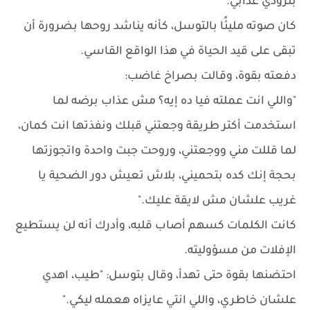
بتزودي عذابي."
كان صوته مليئًا بالتوسل، كأنه يناشد روحها بضرورة أن
تبقى على قيد الحياة في هذا الواقع القاسي.
دفعته بقوة، وقالت بصراخ غاضب:
"واللي انت عملته فيا ده إيه؟ مش عذاب برضه لما
استخدمت أكتر طريقة وجعتني قبلك ونفذتها انت كمان،
لما قللت مني ووجعتني، وروحت جبت واحدة واتجوزتها
بحجة إنك كده بتحميني، بلاش تعيش دور الضحية يا
غريب علشان مش لايقة عليك."
كانت الكلمات كسهم أصاب قلبه، وأدرك أنه لن يستطيع
الإفلات من مسؤوليته.
احتضنها بقوة حتى تهدأ، وقال بتوسل: "طيب، اهدي
علشان خاطري، واللي انتي عايزاه هعمله ليكي."