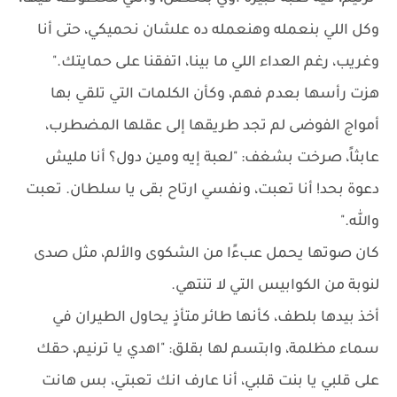
وكل اللي بنعمله وهنعمله ده علشان نحميكي، حتى أنا
وغريب، رغم العداء اللي ما بينا، اتفقنا على حمايتك."
هزت رأسها بعدم فهم، وكأن الكلمات التي تلقي بها
أمواج الفوضى لم تجد طريقها إلى عقلها المضطرب،
عابثاً، صرخت بشغف: "لعبة إيه ومين دول؟ أنا مليش
دعوة بحد! أنا تعبت، ونفسي ارتاح بقى يا سلطان. تعبت
والله."
كان صوتها يحمل عبءًا من الشكوى والألم، مثل صدى
لنوبة من الكوابيس التي لا تنتهي.
أخذ بيدها بلطف، كأنها طائر متأذٍ يحاول الطيران في
سماء مظلمة، وابتسم لها بقلق: "اهدي يا ترنيم، حقك
على قلبي يا بنت قلبي، أنا عارف انك تعبتي، بس هانت