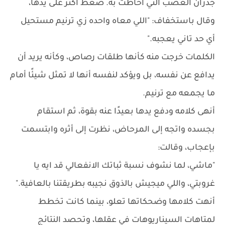
جدران الغضب التي أحاطت به. ضغط أكثر على يدها،
وقال باستخفاف: "اللي معاه واحده زي ترنيم مستحيل
أي حد تاني يعجبه."
الكلمات خرجت منه كأنها طلقات رصاص، وكأنه يريد أن
يدافع عن نفسه، بل ويؤكد لنفسه أنها لا تمثل شيئًا أمام
ما يجمعه مع ترنيم.
أنهى كلامه ودفع يدها بعيدًا عنه بقوة، ثم استقام
بجسده واتجه إلى المرحاض، نظرت إلى أثره وابتسمت
بإعجاب، وقالت:
"ماشي، لما نشوف نسبة ثباتك الانفعالي قد ايه يا
غروبتي، واللي ميجيش بالذوق نجيبه بطريقتنا بالعافية."
أنهت كلامها وضحكاتها تعلو، بينما كانت تخطط
لمتاهات السيناريوهات في عقلها، وتحصد النتائج