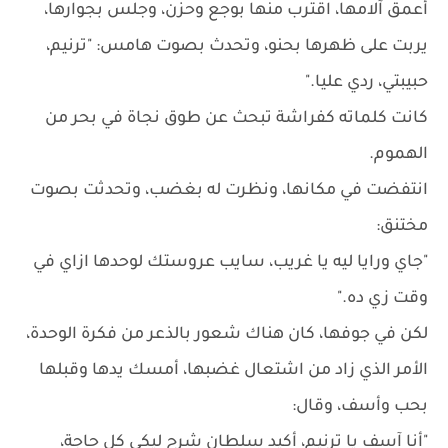
أعمق آلامها، اقترب منها بوجع وحزن، وجلس بجوارها،
يربت على ظهرها بحنو، وتحدث بصوت هامس: "ترنيم،
حبيبتي، ردي عليا."
كانت كلماته كفراشة تبحث عن طوق نجاة في بحر من
الهموم.
انتفضت في مكانها، ونظرت له بغضب، وتحدثت بصوت
مختنق:
"جاي ورايا ليه يا غريب، سايب عروستك لوحدها ازاي في
وقت زي ده."
لكن في جوفها، كان هناك شعور بالذعر من فكرة الوحدة،
الأمر الذي زاد من اشتعال غضبها، أمسك يدها وقبلها
بحب وأسف، وقال:
"أنا آسف يا ترنيم، أكيد سلطان شرح ليكي كل حاجة،