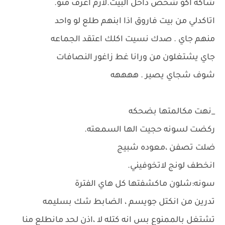
شاكه اكو شخص داخل البيت.لازم اعرف منو.
اتاكدلي من بيت فاروق اذا ابنهم طلع لو واحد
منهم جاي . صدك نسيت اكلك اعتقد الجماعه
جاي يشتغلون من ورانا غط زاغور النصافات
شوف شجاي يصير . ههههه
_نهت مكالمتها بضحكه
ركضت لسونه حجيت الها السمعته.
ضلت تصفن ،معوده شبيج
انخطف لونج لاتخوفيني.
سونه:شلون ماكشفتها كل هاي الفترة
تدرين من انكتل جويسم ، الضابط شك بسليمه
تشتغل بالممنوع بس انه كتله لا ،اذن لحد مانطلع منا