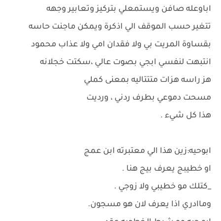
اباوعله صافن ويستمعلي بتركيز وتعابير وجهه
تتغير حسب الموقف الي اذكرة ويمكن ماجنت حاسه
بقساوة المريت بي ولا فقدان امي ولا عذاب محمود
انتبهت لنفسي ابجي بصوت عالي ،سكتت خجلانه
هز راسه هزات متتتاليه بمعنى كملي
مسحت دموعي بطرف ردني ، ورديت
هذا كل شيء .
ابوحيه:زين هذا الي معتبرته ابن عمج
او خطيبج يعرف بيج هنا .
_كتلك مو خطيبي ولا زوجي .
وماادري اذا يعرف لان هو مسجون.