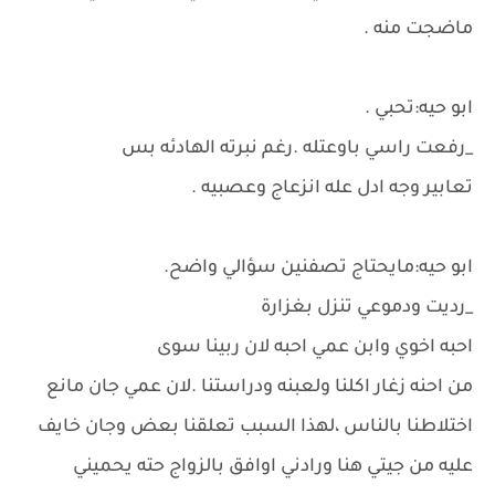
ماضجت منه .
ابو حيه:تحبي .
_رفعت راسي باوعتله .رغم نبرته الهادئه بس
تعابير وجه ادل عله انزعاج وعصبيه .
ابو حيه:مايحتاج تصفنين سؤالي واضح.
_رديت ودموعي تنزل بغزارة
احبه اخوي وابن عمي احبه لان ربينا سوى
من احنه زغار اكلنا ولعبنه ودراستنا .لان عمي جان مانع
اختلاطنا بالناس ،لهذا السبب تعلقنا بعض وجان خايف
عليه من جيتي هنا ورادني اوافق بالزواج حته يحميني