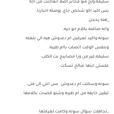
سليمه:ولج منو مخابر.اصلا اتفاجئت من اجه
بس اكيد اكو شخص جاي يوصله اخبارنا.
_هنه يحجن
وانه صافنه بكلام ابو حيه.
سونه:واكيد تعرفين ام دعدوش هيه الي بلغته
وبنفس الوقت اتصلت باام طيبه.
سليمه:غير من ورا مصايبج بت الكلب
علستي ابنها عبالج تسكت .
سونه:وسكتت ام دعدوش. بس انتي الى متى
تبقين خايفه من ام طيبه وشنو قصدت بكلامها .
_تجاهلت سؤال سونه وكامت لغرفتها