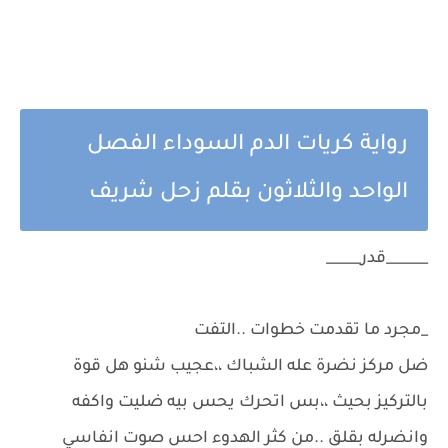
رواية كريات الدم السوداء الفصل
الواحد والثلاثون بقلم زحل شريف
______قدر_____
_مجرد ما تقدمت خطوات ..التفت
ضل مركز نضرة عله الشباك ،،عجيب شنو هل قوة
بالتركيز بحيث ،،بس اتحرك يحس بيه ضليت واكفه
وانضرله بقلق ..من كثر الهدوء احس صوت انفاسي