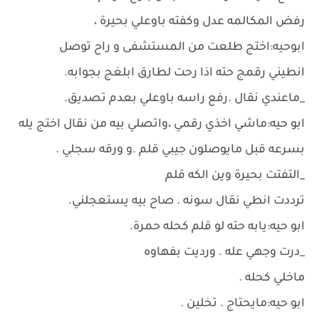
رفض المكالمه عدل وكفته باوعلي بحيرة ،
ابوحيه:اختج طلعت من المستشفى و راح توصل
انطيني رقمج حته اذا رحت لطارق ابلغج بجوابه.
_ماعندي نقال .رفع راسه باوعلي بعدم تصديق.
ابو حيه:ماشي اخذي رقمي ،واتصلي بيه من نقال اختج يله
بسرعه قبل مايوصلون جيبي قلم .و ورقه سجلي .
_التفتت بحيرة وين الكه قلم
ترددت انطي نقال سونه . صاح بيه يستعجلني.
ابو حيه:يابه حته لو قلم كحله حمرة.
_درت وجهي عله . ورديت بفهاوه
ماخلي كحله .
ابو حيه:مايحتاج . تخلين .