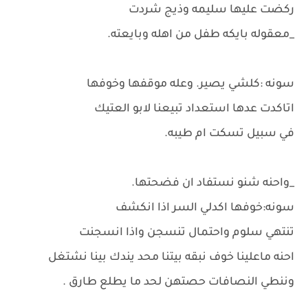
ركضت عليها سليمه وذيج شردت
_معقوله بايكه طفل من اهله وبايعته.
سونه :كلشي يصير. وعله موقفها وخوفها
اتاكدت عدها استعداد تبيعنا لابو العتيك
في سبيل تسكت ام طيبه.
_واحنه شنو نستفاد ان فضحتها.
سونه:خوفها اكدلي السر اذا انكشف
تنتهي سلوم واحتمال تنسجن واذا انسجنت
احنه ماعلينا خوف نبقه بيتنا محد يندك بينا نشتغل
وننطي النصافات حصتهن لحد ما يطلع طارق .