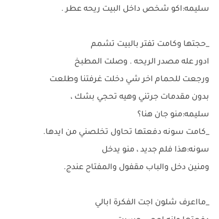
سليمه:اكو شخص داخل البيت ريحه عطر .
_حجتها وكامت تفتر بالبيت تشمم
ادور عله مصدر الريحه . وصلت المطبخ
ورجعت للحمام اخر شي دخلت غرفتنا وطلعت
بدون مقدمات جرتني وهيه تحجي بشك ،
سليمه:منو جان هنا؟
_كامت سونه دفعتها تحاول تخلصني من ايدها.
سونه:هذا فلم جديد ، منو يدخل
ومنين دخل والباب مقفول والمفتاح عندج.
_مااعرف شلون اجت الفكرة ابالي