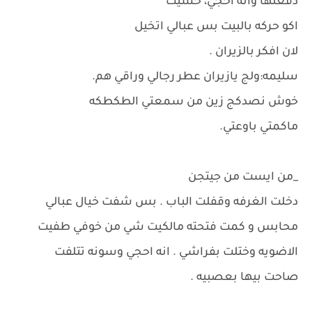
دفعتها وانه احجي، حسيت
اكو حركه بالبيت بس عبالي اتخيل
لان افكر بالزيران .
سليمه:ولج يازيران عطر رجالي وراقي هم.
خوش نصدكج زين من سمعتي الطكطكه
ماكمتي باوعتي.
_من ايست من جيتجن
دخلت الغرفه وقفلت الباب . بس شفت خيال عبالي
محابس و كمت فتحته مالكيت شي من خوفي طفيت
الاضويه وختلت بفراشي . انه احجي وسونه تتلفت
صاحت بيها بعصبيه .