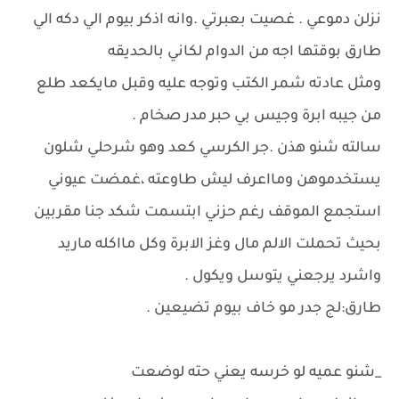
نزلن دموعي . غصيت بعبرتي .وانه اذكر بيوم الي دكه الي
طارق بوقتها اجه من الدوام لكاني بالحديقه
ومثل عادته شمر الكتب وتوجه عليه وقبل مايكعد طلع
من جيبه ابرة وجيس بي حبر مدر صخام .
سالته شنو هذن .جر الكرسي كعد وهو شرحلي شلون
يستخدموهن ومااعرف ليش طاوعته ،غمضت عيوني
استجمع الموقف رغم حزني ابتسمت شكد جنا مقربين
بحيث تحملت الالم مال وغز الابرة وكل مااكله ماريد
واشرد يرجعني يتوسل ويكول .
طارق:لج جدر مو خاف بيوم تضيعين .
_شنو عميه لو خرسه يعني حته لوضعت