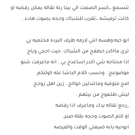
تنسمع ،،كسر الصمت الي بينا رنة نقاله يمكن رفضه او
كانت ترميشه ،،تقرب للشباك وحجه بصوت هادء .
ابو حيه:وهسه انتي لازمه طرف البرده محتميه بي
ترى مااكدر خطفج من الشباك .جيت احجي وياج
اذا محتاجه شي اكدر اساعدج بي . انه ماعرفت شنو
موضوعج . وحسب كلام الباشا عله كولتكم
امج متوفيه وماتندلين خوالج . زين اهل زوجج
ليش طلعوج من بيتهم .
_رجع نقاله يدك وماعرف اذا رفضه
او كتم الصوت وحجه بقلة صبر.
ابوحيه:يابه ضيعتي الوقت والفرصه