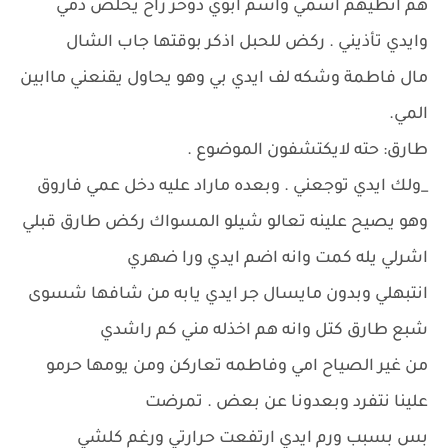
هم انطيهم اسمي واسم ابوي دوخر راح يخلص دمي
وايدي تأذيني . ركض للحبل اذكر بوقتها جاب الشال
مال فاطمة وشكه لف ايدي بي وهو يحاول يقنعني ماابين
المي.
طارق: حته لايكتشفون الموضوع .
_ولك ايدي توجعني . وبعده ماراد عليه دخل عمي فاروق
وهو يصيح علينه تعالو شيلو المسواك ركض طارق قبلي
اشرلي يله كمت وانه اضم ايدي ورا ضهري
انتبهلي وبدون مايسال جر ايدي يابه من شافها شسوى
شبع طارق كتل وانه هم اخذله مني كم راشدي
من غير الصياح امي وفاطمه تعاركن ومن يومها حرمو
علينا نتفرد وبعدونا عن بعض . تمرضت
بس بسبب ورم ايدي ارتفعت حرارتي ورغم كلشي