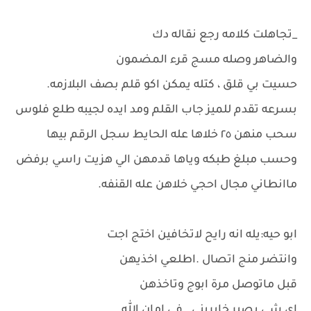
_تجاهلت كلامه رجع نقاله دك
والضاهر وصله مسج قرء المضمون
حسيت بي قلق ، كتله يمكن اكو قلم بصف البلازمه.
بسرعه تقدم للميز جاب القلم ومد ايده لجيبه طلع فلوس
سحب منهن ٢٥ خلاها عله الحايط سجل الرقم بيها
وحسب مبلغ طبكه وياها قدمهن الي هزيت راسي برفض
ماانطاني مجال احجي خلاهن عله القنفه.
ابو حيه:يله انه رايح لاتخافين اختج اجت
وانتضر منج اتصال .اطلعي اخذيهن
قبل ماتوصل مرة ابوج وتاخذهن
اي شي يصير خابريني . في امان الله .