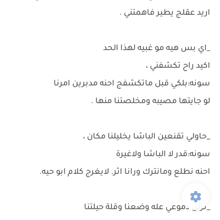
اريد عقلج يطير فاهمتني .
_اي بس هيه مو غبيه لهذا الحد
اكيد راح تكشفني ،
سونه:بلكي قبل ماتكشفج احنه مدبرين امرنا
لو جايتها مصيبه ومخلصتنا منها .
_حاولي تقنعين الباشا يخليلنا مكان ،
سونه:قدر لا الباشا ولاغيرة
احنه نطلع ومانترك ورانا اثر. لايغرج كلام ابو حيه.
_نزلن دموعي عله وضعنا وقلة حيلتنا