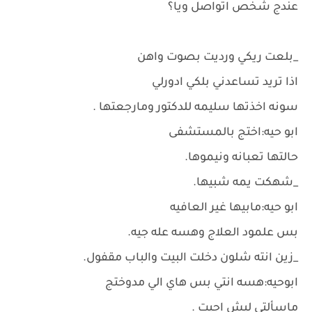
عندج شخص اتواصل ويا؟
_بلعت ريكي ورديت بصوت واهن
اذا تريد تساعدني بلكي ادورلي
سونه اخذتها سليمه للدكتور ومارجعتها .
ابو حيه:اختج بالمستشفى
حالتها تعبانه ونيموها.
_شهكت يمه شبيها.
ابو حيه:مابيها غير العافيه
بس علمود العلاج وهسه عله جيه.
_زين انته شلون دخلت البيت والباب مقفول.
ابوحيه:هسه انتي بس هاي الي مدوختج
ماسألتي ليش اجيت .