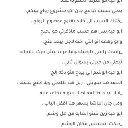
ابو حيه:مو شرط الخطوبه عقد
يعني حسب كلامج جان اكو مشروع زواج بينكم.
_كتلك السبب الي خلاه يقترح موضوع الزواج .
ابو حيه:بس هم حسب ماذكرتي هو يحبج
وابو وهمه انو انتي اخته لاجل يبعد عنج.
_رفعت راسي باوعتله ،ومااعرف ليش حرت بالاجابه
نبهني من حيرتي بسؤال ثاني .
ابو حيه:الوشم الي بيدج منو دكه الج
اقصد هنا سويتي . زين هم طلعتي ويه اختج بحفله .
_لا لا ابد ماطالعه اصلا سونه تخاف عليه
ومن جان الباشا يسهر هنا اقفل الباب .
ابو حيه:زين شنو الغايه من هل وشم.
_دنكت اتحسس مكان الوشم