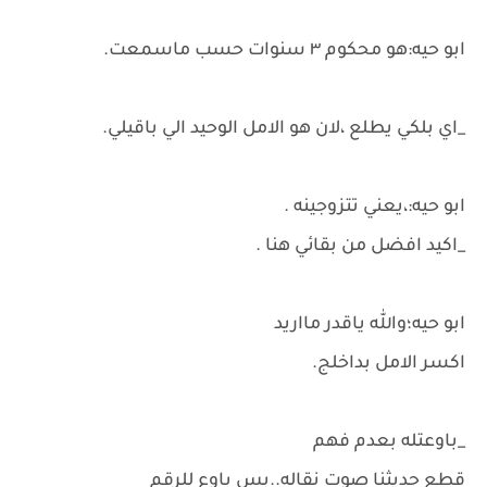
ابو حيه:هو محكوم ٣ سنوات حسب ماسمعت.
_اي بلكي يطلع ،لان هو الامل الوحيد الي باقيلي.
ابو حيه:،يعني تتزوجينه .
_اكيد افضل من بقائي هنا .
ابو حيه؛والله ياقدر مااريد
اكسر الامل بداخلج.
_باوعتله بعدم فهم
قطع حديثنا صوت نقاله..بس باوع للرقم