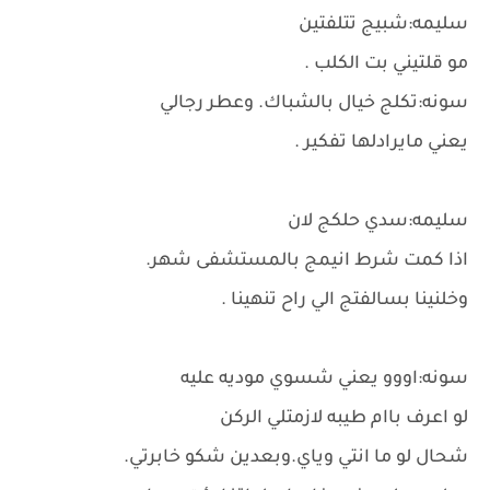
سليمه:شبيج تتلفتين
مو قلتيني بت الكلب .
سونه:تكلج خيال بالشباك. وعطر رجالي
يعني مايرادلها تفكير .
سليمه:سدي حلكج لان
اذا كمت شرط انيمج بالمستشفى شهر.
وخلنينا بسالفتج الي راح تنهينا .
سونه:اووو يعني شسوي موديه عليه
لو اعرف باام طيبه لازمتلي الركن
شحال لو ما انتي وياي.وبعدين شكو خابرتي.