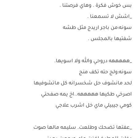
بس خوش فكرة . وهاي فرصتنا .
_اشش لا تسمعنا .
سونه:من باجر اريدج مثل طشه
شفتيها بالمجلس .
_هههههه دروحي والله ولا اسويها.
سونه:ولج حته تكف منج
لحد مانشوف حل شخسرانه كل ماتشوفيها
اصرخي طكيها هههههه..اخ يمه صفحتي
كومي جيبيلي ماي خل اشرب علاجي
_عفتها تضحك وطلعت. سليمه مالها صوت