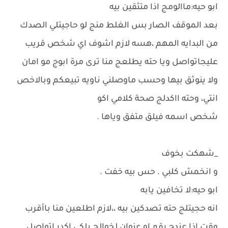
ابو حيه:ماالومج اذا متثقين بيه
بعد الموقف الصار بس الغلط منج لو حاجيتلي الصدك
من البدايه المهم ،هسه لازم اشوف اي شخص قريب
عليجاتواصل ويا حته يطلعج منا ترى مرة ابوج مو امان
ولا ينوثق بيها وحسب ماوصلني ناويه تبيعكم وبالاخص
انتي، وحته ااكدلج صحة كلامي اكو
شخص اسمه فيلق متفق وياها .
_شهكت بخوف
و انخمش كلبي . حس بيه خفت .
ابو حيه:لا تخافين يابه
انه حجيتلج حته تصدكين بيه ،،لازم اطلعين منا باأقرب
وقت اذا عندج رقم او عنوان لخوالج بلكي اكدر اتواصل