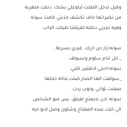
وقبل تدخل التفتت تباوعلي بشك. دنكت متهربه
من نضراتها خاف تكشف جذبتي كامت سونه
وهيه تجرني دخلنه لغرفتنا طبكت الباب.
سونه:زار جن ازرك .غردي بسرعة .
_ خل تنام سلوم ونسولف .
سونه:احجي لاتفتين كلبي.
_سولفت الها الصار ضلت فاكه حلكها
صفنت ثواني ،ونوب ردت.
سونه: اذن بايعتج لفيلق. بس منو الشخص
الي خلت عنده المفتاح وشلون وصل لابو حيه .