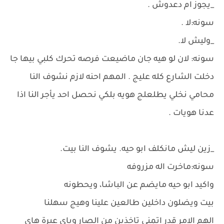
_يجوز ام دعدوش .
سونه:لا .
_وليش لا.
سونه: لان لو هيه جان ماضيعت فرصه تحرك كلبي بيها جا
دخلت الشارع كله عليج . المهم احنه لازم نشوف النا
محامي نخلي يطلعلج هويه بلكي نحصل احد يأجر النا اذا
عدنا هويات .
_زين ليش مانكلف ابو حيه. يشوف النا بيت.
سونه:ماخرت اله مزروفه
واكيد ابو حيه مايضم عن الباشا، ويحطونه
بيت ويضلون داخلين طالعين علينا وهيج سهلنا
الهم الامر قدر اتمنى تاخذين من الصار وياي عبرة هاي