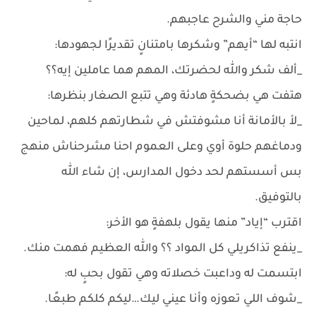
حاجة مني والشرح عاجبهم.
انتبه لها “أيهم” وشكرها بامتنانٍ تقديرًا لجهودها:
_ألف شكر والله لحضرتك، المهم هما عاملين إيه؟؟
هتفت هي بضحكةٍ هادئة وهي تتبع الصغار بنظرها:
_لأ بالأمانة أنا مشوفتش في شطارتهم كلهم، لماحين
ودماغهم حلوة أوي وعلى العموم احنا مشرحناش منهج
بس أسستهم لحد دخول المدارس، إن شاء الله
بالتوفيق.
اقترب “إياد” منها يقول بلهفةٍ هو الأخر:
_ينفع تذاكريلي كل المواد ؟؟ والله العظيم فهمت منك.
ابتسمت له وداعبت خصلاته وهي تقول بحبٍ له:
_شوف اللي تعوزه وأنا عيني ليك…ليكم كلكم طبعًا.