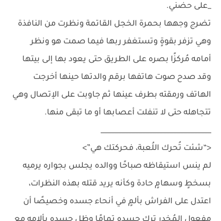
_على حضني.
تضرج وجهها بحمرة الخجل القاتمة ونظرت من النافذة
وهي تزفر بقوةٍ وتستغفر ربها فيما صمت هو ونظر
أمامه مُركزًا بصره على الطريق حتى يعود بها إلى بيتها
وقد صدح صوت هاتفها برقم والدتها حينها أخرجت
الهاتف ورمقته بطرف عينها ثم جاوبت على الإتصال وهي
تتجاهله حتى لا تنفلت أعصابها أو ما تبقى منها.
________________________________
<“شئت تُحرك اللُعبة، فحركتك هي”>
لم ينس استيقاظه صباحًا ووالده يجلس بجواره يرميه
بسخطٍ وسهامٍ حادة وكأنه يريد قتله بهذه النظرات،
اعتدل على الفراش بألمٍ في أنحاء جسده وخصيصًا أن
مفعول المُخدر ترك جسده تمامًا وظل جسده بألامه مع