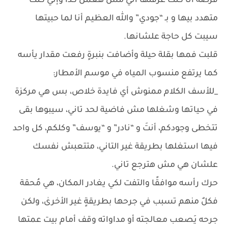
فرصة أنا كنت عرفتها أني مش هعمل كدا وإني كنت
متهدد بيها و بـ “جودي” والله العظيم أنا لما حبيتها
سيبت كل حاجة علشانها.
قلبت فمها بقلة حيلة وأضافت بنبرةٍ رفعت مقدار يأسه
كما يرتفع منسوب المياه في موسم الأمطار:
_للأسف الكلام ممنوش أي فايدة خلاص، بس هي مركزة
في حياتها وشغلها مش فاضية لحد تاني، سيبوها بقى
تتخطى وجودكم، أنتَ و “نادر” و “يوسف” وكلكم، كل واحد
فيها استغلها بطريقة غير التاني، متتعبش نفسك
علشان هي مش هترجع تاني.
حرك رأسه موافقًا والتفت لكي يغادر المكان، هي مُحقة
فكلٌ منهم تسبب في جرحها بطريقةٍ غير الأخرىٰ، ولكن
جرحه يَصعب معالجته أو مداواته وقف أمام بيت عمتها