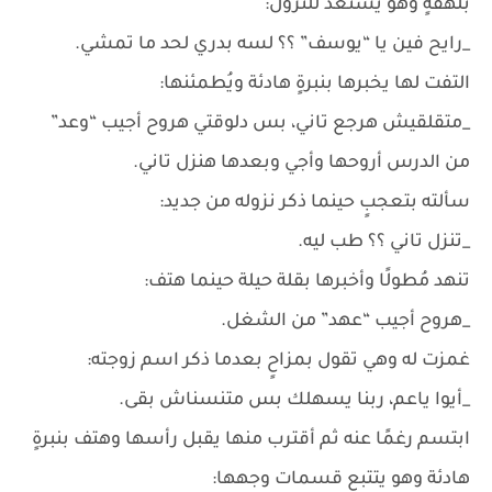
بلهفةٍ وهو يستعد للنزول:
_رايح فين يا “يوسف” ؟؟ لسه بدري لحد ما تمشي.
التفت لها يخبرها بنبرةٍ هادئة ويُطمئنها:
_متقلقيش هرجع تاني، بس دلوقتي هروح أجيب “وعد”
من الدرس أروحها وأجي وبعدها هنزل تاني.
سألته بتعجبٍ حينما ذكر نزوله من جديد:
_تنزل تاني ؟؟ طب ليه.
تنهد مُطولًا وأخبرها بقلة حيلة حينما هتف:
_هروح أجيب “عهد” من الشغل.
غمزت له وهي تقول بمزاحٍ بعدما ذكر اسم زوجته:
_أيوا ياعم، ربنا يسهلك بس متنسناش بقى.
ابتسم رغمًا عنه ثم أقترب منها يقبل رأسها وهتف بنبرةٍ
هادئة وهو يتتبع قسمات وجهها: