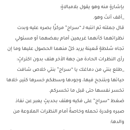
بإشارةٍ منه وهو يقول بلامبالاةٍ:
_أقف أنتَ وهو.
قال جملته ثم انتبه لـ “سراج” مركزًا بصره عليه وبدت
نظراتهما كأنهما غريمين أمام بعضهما أو مسئولي
تجاه سُلطةٍ مُعينة يريد كلٌ منهما الحصول عليها وما إن
رأى النظرات الحادة من جهة الأخر هتف بدون اكتراثٍ:
_طلع بنتي من دماغك يا “سراج” بنتي خلاص شافت
حياتها وبتنجح فيها، وجودها وسطكم خسرها كتير، خلاها
تخسر نفسها حتى قبل ما تخسركم.
ضغط “سراج” على فكيه وهتف بحديثٍ يعبر عن نفاذ
صبره وقدرة تحمله وخاصةً أمام النظرات الملاوعة من
والدها: