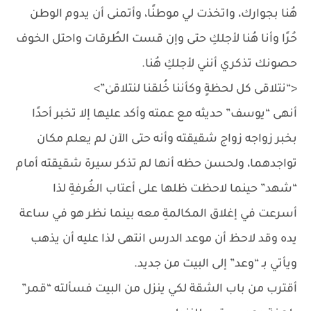
هُنا بجوارك، واتخذت لي موطنًا، وأتمنى أن يدوم الوطن
حُرًا وأنا هُنا لأجلكِ حتى وإن قست الطُرقات واحتل الخوف
حصونك تذكري أنني لأجلكِ هُنا.
<“نتلاقى كل لحظةٍ وكأننا خُلقنا لنتلاقىٰ”>
أنهى “يوسف” حديثه مع عمته وأكد عليها إلا تخبر أحدًا
بخبر زواجه زواج شقيقته وأنه حتى الآن لم يعلم مكان
تواجدهما، ولحسن حظه أنها لم تذكر سيرة شقيقته أمام
“شهد” حينما لاحظت ظلها على أعتاب الغُرفةِ لذا
أسرعت في إغلاق المكالمةِ معه بينما نظر هو في ساعة
يده وقد لاحظ أن موعد الدرس انتهى لذا عليه أن يذهب
ويأتي بـ “وعد” إلى البيت من جديد.
أقترب من باب الشقة لكي ينزل من البيت فسألته “قمر”