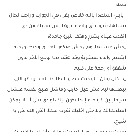
معه:
_يابني استهدا بالله خلاص بقى، هي اتجوزت وراحت لحال
سبيلها، شوف أي واحدة غيرها بس سيبك من دي.
اتقدت عيناه بشررٍ وهتف بنبرةٍ جامدة:
_مش هسيبها، وهي مش هتكون لغيري وهتطلق منه.
ابتسم والده بسخريةٍ وقد هتف بما يوجع الأخر بدون
شفقةٍ أو رحمة على قلبه:
_دا كان زمان !! لو كنت حضرة الظابط المحترم هو اللي
بيطلبها ليه، مش عيل خايب وفاشل ضيع نفسه علشان
سيجارتين !! بتحلم إنها تكون ليك، لو دي بنتي أنا لا يمكن
أسلمهالك ولا حتى أخليك تقرب منها، اتقي الله بقى يا
شيخ.