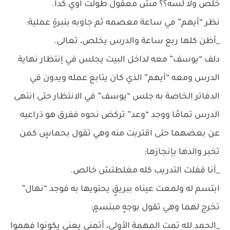
خلص ولا لسه؟؟ مش معقول طولت أوي كدا.
نظر “أيهم” في ساعة معصمه ثم جاوبه بنبرةٍ عملية:
_أظن كلها ربع ساعة والدرس يخلص، تعالى.
دلف “يوسف” معه لداخل البيت يجلس في إنتظار نهاية
الدرس ومعه “أيهم” الذي كان يتابع عمله ويدون في
الدفاتر الخاصة به جلس “يوسف” في الانتظار حتى انتهى
الدرس تمامًا ووجد “وعد” تركض نحوه ففرق هو ذراعيه
عن بعضهما حتى اقتربت منه وهي تقول بحماسٍ كمن
تخبر والدها بإنجازها:
_أنا قفلت التدريب كله مغلطتش خالص.
ابتسم له ولمعت عيناه ببريقٍ يحتويها به فوجد “نهال”
تخرج لهما وهي تقول بوجهٍ مبتسمٍ:
_الحمد لله تمت المهمة الأولى، أتمنى يعني يكونوا فهموا