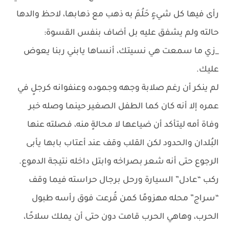
رأى فيها كل شيءٍ حَلُمَ به ذهب مع ذهابها، لاحظ والدها
حالته ولم يشفق عليه بل أضاف بنفس القسوة:
_زي ما سمعت هي نسيتك، أنساها يابني ربنا يعوض
عليك.
لم ينكر أن رغم صلابة وجهه وجموده وعنفوانه كرجلٍ في
عمره إلا أنه كان كما الطفل الصغير حينما وصله خبر
وفاة أمه ليتأكد أن ضياعها لا محالةٍ منه، فصلته عنها
البُلدان والحدود لكن القلب وقف عند أعتاب بابها يأبى
الرجوع حتى أنه شعر بصراخه وابتل داخله نتيجة الدموع.
ركب “عادل” السيارة ورحل برجال حراسته فيما وقف
“سراج” محله مهزومًا كمن قُرعت فوق رأسه طبول
الحرب، وهاهي الحرب قامت دون حتى أن يملك سلاحًا،