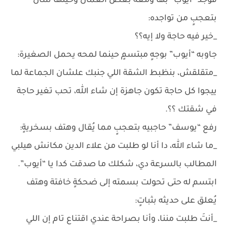
فوجد “أيوب” بها ومعه بعض العمال وحينها سأل
بتعجبٍ من تواجده:
_خير فيه حاجة ولا إيه؟؟
جاوبه “أيوب” بوجهٍ مبتسمٍ حينما لمحه يحمل الصغيرة:
_متقلقش، بنظبط الشقة اللي جنبك علشان الجماعة لما
ييجوا كل حاجة تكون جاهزة إن شاء الله، تحب تغير حاجة
في شقتك ؟؟.
رفع “يوسف” حاجبيه بتعجبٍ مما يُقال وهتف بسخريةٍ:
_ما شاء الله، دا أنا لو طلبت من علاء الدين مكانش هيلبي
المطالب بالسرعة دي، شكلك ما صدقت كدا يا “أيوب”.
ابتسم له حتى تحولت بسمته إلى ضحكةٍ خافتة وهتف
يُعلق على حديثه بثباتٍ:
_أنتَ طلبت مننا، وأنا بصراحة عندي اقتناع تام إن اللي