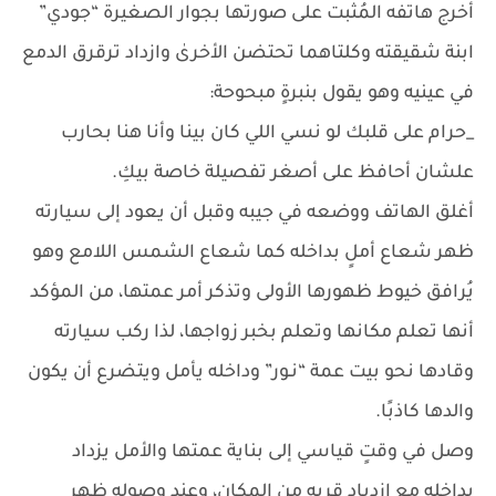
أخرج هاتفه المُثبت على صورتها بجوار الصغيرة “جودي”
ابنة شقيقته وكلتاهما تحتضن الأخرىٰ وازداد ترقرق الدمع
في عينيه وهو يقول بنبرةٍ مبحوحة:
_حرام على قلبك لو نسي اللي كان بينا وأنا هنا بحارب
علشان أحافظ على أصغر تفصيلة خاصة بيكِ.
أغلق الهاتف ووضعه في جيبه وقبل أن يعود إلى سيارته
ظهر شعاع أملٍ بداخله كما شعاع الشمس اللامع وهو
يُرافق خيوط ظهورها الأولى وتذكر أمر عمتها، من المؤكد
أنها تعلم مكانها وتعلم بخبر زواجها، لذا ركب سيارته
وقادها نحو بيت عمة “نـور” وداخله يأمل ويتضرع أن يكون
والدها كاذبًا.
وصل في وقتٍ قياسي إلى بناية عمتها والأمل يزداد
بداخله مع ازدياد قربه من المكان، وعند وصوله ظهر