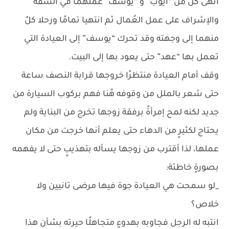
أنهى كلٌ من “أيوب” و “يوسف” عملهما في الشقة
والإشراف على عمل العُمال ثم انتهيا تمامًا ورحلا كلٌ
منهما إلى وجهته وقد تحرك “يوسف” إلى العيادة التي
تعمل بها “عهد” حتى يعود بها إلى البيت.
وقف أمام العيادة منتظرًا خروجها قرابة النصف ساعة
حتى شعر بالملل من وقوفه هُنا فهم بركوب السيارة من
جديد لكنه لمح إمرأةً برفقة زوجها تخرج من البناية ولم
يحتاج لكثيرٍ من الدهاء حتى يعلم أنها خرجت من مكان
عملها، لذا أقترب من زوجها يسأله بتهذيبٍ حتى لا يفهمه
بصورةٍ خاطئة:
_لو سمحت هي العيادة جوة فيها مرضى تانيين ولا
خلاص؟
انتبه له الرجل فجاوبه بهدوءٍ متجاهلًا حيرته بشأن هذا