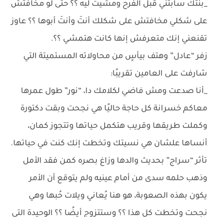
_بنتك سابتني قبل الفرح ومشيت ليه ؟؟ حتى لو مخافتش
على شكلي مخافتش على شكلك أنتَ وأنتَ أبوها ؟؟ عاوز
تقنعني إنك متعرفش إنها كانت هتمشي ؟؟.
زفر “عادل” وهتف بيأسٍ من محاولاته المستميتة التي
شارفت على العامين تقريبًا:
_أنا صدعت ومش فاضي لكلامك دا، “نور” طول عمرها
معاكم خسرانة كل حاجة حاليًا هي نجحت وبقت دكتورة
وكملت طريقها وقريب هتكمل حياتها وتتجوز كمان،
أنساها علشان هي نسيتك وتخطت إنك كنت في حياتها.
تأثر “سراج” بحديث والدها وزاغ بصره كمن فقد الأمل
وذهب حلمه سدى من أمام عينيه ولم يتوقع أن الأمر
يكون بهذه الصعوبة، هو هنا يُعاني ويلات حُبها وهي
نجحت وتخطت كل هذا ؟؟ وستتزوج أيضًا ؟؟ الوحيدة التي