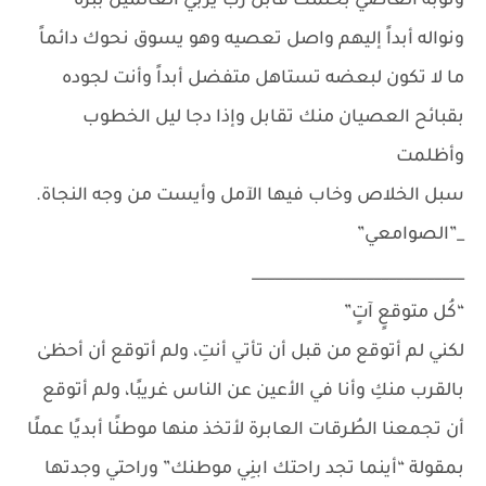
وتوبة العاصي بحلمك قابل رب يربي العالمين ببره
ونواله أبداً إليهم واصل تعصيه وهو يسوق نحوك دائماً
ما لا تكون لبعضه تستاهل متفضل أبداً وأنت لجوده
بقبائح العصيان منك تقابل وإذا دجا ليل الخطوب
وأظلمت
سبل الخلاص وخاب فيها الآمل وأيست من وجه النجاة.
_”الصوامعي”
____________________________
“كُل متوقعٍ آتٍ”
لكني لم أتوقع من قبل أن تأتي أنتِ، ولم أتوقع أن أحظىٰ
بالقرب منكِ وأنا في الأعين عن الناس غريبًا، ولم أتوقع
أن تجمعنا الطُرقات العابرة لأتخذ منها موطنًا أبديًا عملًا
بمقولة “أينما تجد راحتك ابنِي موطنك” وراحتي وجدتها