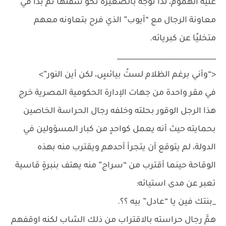
عليه الهموم، لذا توجه بالصغيرة نحو شقتها ثم بدأ في
معاونة الرجال مع “أيوب” الذي فرح بتعاونه معهم
متخليًا عن كبريائه.
____________________________
<“وأني برغم الظلام لستُ بيائسٍ، لكن أين النور”>
في مقر واحدة من جهات الإدارة الحكومية المصرية خرج
هذا الرجل الوقور بحلته وخلفه رجال الحراسة الخاصين
بحمايته حيث أنه يعمل كواحدٍ من كبار المسؤولين في
الدولة، لم يتوقع أن يتجرأ أحدهم ويقترب منه بهذه
الوقاحة حينما أقترب من “سراج” منه يهتف بنبرةٍ قاسية
تعبر عن مدى استيائه:
_بنتك فين يا “عادل” بيه ؟؟.
همَّ رجال حراسته بالاقتراب من ذلك الشاب لكنه اوقفهم