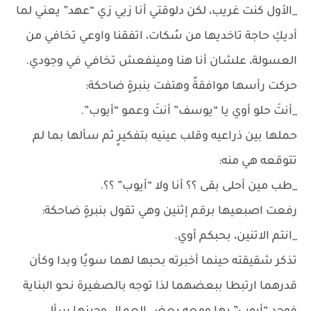
_الأول كنت غريب، لكن دلوقتي أنا زيي زي “عهد” يعني لما
أديكِ حاجة تاخديها من سُكات، اتفقنا واوعي تخافي من
العسولة، علشان أنا هنا ومينفعش تخافي في وجودي.
حركت رأسها موافقةً وهتفت بنبرةٍ ضاحكة:
_أنتَ حلو أوي يا “يوسف” أنتَ وعمو “أيوب”.
حملها بين ذراعيه وقلب عينيه بتفكيرٍ ثم سألها بما لم
تتوقعه هي منه:
_طب مين أحلى بقى ؟؟ أنا ولا “أيوب” ؟؟.
رفعت اصبعيها برقم إثنين وهي تقول بنبرةٍ ضاحكة:
_انتم الاتنين، بحبكم أوي.
تذكر شقيقته حينما أخبرته بحبها لهما سويًا وبدا وكأن
قدرهما ارتبطا ببعضهما لذا توجه بالصغيرة نحو البناية