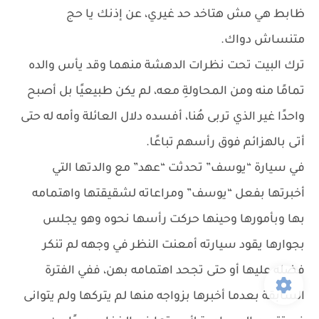
ظابط هي مش هتاخد حد غيري، عن إذنك يا حج
متنساش دواك.
ترك البيت تحت نظرات الدهشة منهما وقد يأس والده
تمامًا منه ومن المحاولةِ معه، لم يكن طبيعيًا بل أصبح
واحدًا غير الذي تربى هُنا، أفسده دلال العائلة وأمه له حتى
أتى بالهزائم فوق رأسهم تباعًا.
في سيارة “يوسف” تحدثت “عهد” مع والدتها التي
أخبرتها بفعل “يوسف” ومراعاته لشقيقتها واهتمامه
بها وبأمورها وحينها حركت رأسها نحوه وهو يجلس
بجوارها يقود سيارته أمعنت النظر في وجهه لم تنكر
فضله عليها أو حتى تجحد اهتمامه بهن، ففي الفترة
السابقة بعدما أخبرها بزواجه منها لم يتركها ولم يتوانى