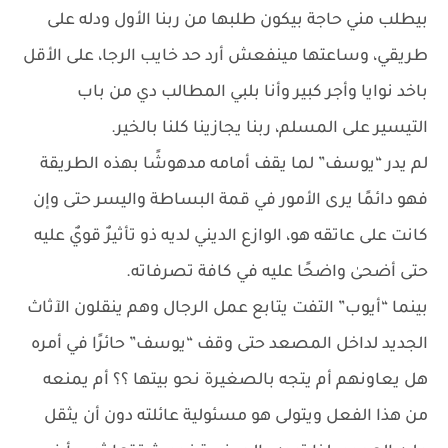
بيطلب مني حاجة بيكون طلبها من ربنا الأول ودله على
طريقي، وساعتها مينفعش أرد حد خايب الرجا، على الأقل
باخد نوايا وأجر كبير وأنا بلبي المطالب دي من باب
التيسير على المسلم، ربنا يجازينا كلنا بالخير.
لم يدر “يوسف” لما يقف أمامه مدهوشًا بهذه الطريقة
فهو دائمًا يرى الأمور في قمة البساطة واليسر حتى وإن
كانت على عاتقه هو، الوازع الديني لديه ذو تأثيرٌ قويٌ عليه
حتى أضحىٰ واضحًا عليه في كافة تصرفاته.
بينما “أيوب” التفت يتابع عمل الرجال وهم ينقلون الآثاث
الجديد لداخل المصعد حتى وقف “يوسف” حائرًا في أمره
هل يعاونهم أم يتجه بالصغيرة نحو بيتها ؟؟ أم يمنعه
من هذا الفعل ويتولى هو مسئولية عائلته دون أن يثقل