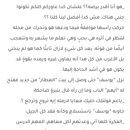
_هو أنا أقدر برضه؟؟ علشان كدا عاوزكم كلكم تكونوا
جنبي هناك، مش كدا أفضل لينا كلنا ؟؟.
حركت رأسها موافقةً فيما ودعها هو وتحرك من محله
لتنظر في أثره هي بحبٍ وهي تعلم ما يشعر به وتتعجب
أيضًا من قوته، بعد كل شيءٍ لازال ثابتًا كما هو لم ينحني
بل الأغرب من كل هذا أنه يعاون غيره ويمده بقوةٍ قد
يكون هو في أشد الحاجةِ إليها.
نزل “يوسف” حتى وصل إلى بيت “العطار” من جديد ففتح
له “أيهم” الباب وما إن رأه قال بنبرةٍ ضاحكة:
_ياعم قولتلك خليك معايا لازمته إيه تروح وترجع ؟.
جاوبه “يوسف” باستسلامٍ وكأنه فقد كل الحِيل:
_الفكرة كلها أني وعدتهم آكل معاهم، المهم الدرس