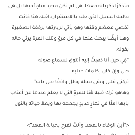
متذكرًا ذكرياته معها، هي لم تكن مجرد فتاةٍ أحبها بل هي
عالمه الجميل الذي حلم باالاستقرار داخله، هنا كانت
تقضي معظم وقتها وهو يأتي لزيارتها برفقة الصغيرة
وهنا أيضًا يبحث عنها في كل مرةٍ وتلك المرة يرثي حاله
بقوله:
“فِي حين أنا ذهبتُ إليه أتتوق لسماع صوته
حتى وإن كان بكلمات عتابه
تركني قلبي وبقى محله وظل واقفًا على بابه”
وهاهو ترك قلبه هُنا للمرةِ التي لا يعلم عددها عن أعتاب
بابها آملًا في نهارٍ جديدٍ يجمعه بها ويملأ حياته بالنور.
_______________________________
<“أين الوفاء بالعهد، وأنتَ تفرح بخيانة العهد”>