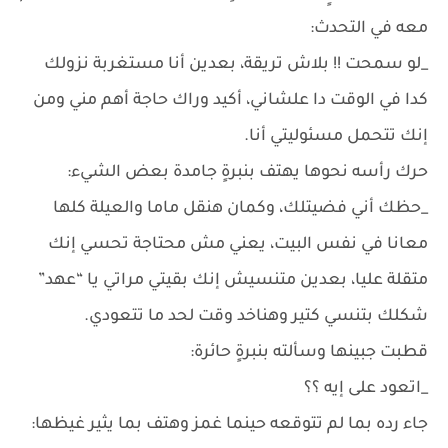
معه في التحدث:
_لو سمحت !! بلاش تريقة، بعدين أنا مستغربة نزولك
كدا في الوقت دا علشاني، أكيد وراك حاجة أهم مني ومن
إنك تتحمل مسئوليتي أنا.
حرك رأسه نحوها يهتف بنبرةٍ جامدة بعض الشيء:
_حظك أني فضيتلك، وكمان هنقل ماما والعيلة كلها
معانا في نفس البيت، يعني مش محتاجة تحسي إنك
متقلة عليا، بعدين متنسيش إنك بقيتي مراتي يا “عهد”
شكلك بتنسي كتير وهناخد وقت لحد ما تتعودي.
قطبت جبينها وسألته بنبرةٍ حائرة:
_اتعود على إيه ؟؟
جاء رده بما لم تتوقعه حينما غمز وهتف بما يثير غيظها: