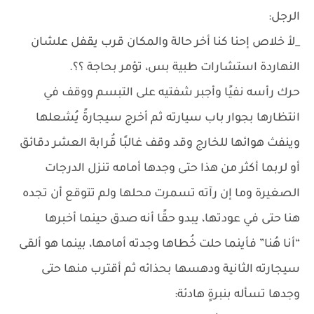
الرجل:
_لأ خلاص إحنا كنا أخر حالة والمكان قرب يقفل علشان
النهاردة استشارات طبية بس، تؤمر بحاجة ؟؟.
حرك رأسه نفيًا وأجبر شفتيه على التبسم ووقف في
انتظارها بجوار باب سيارته ثم أخرج سيجارةً يُشعلها
وينفث هوائها للخارج وقد وقف غالبًا قُرابة العشر دقائق
أو لربما أكثر من هذا حتى وجدها أمامه تنزل الدرجات
الصغيرة وما إن رآته تسمرت محلها ولم تتوقع أن تجده
هنا حتى في عودتها، يبدو حقًا أنه صدق حينما أخبرها
“أنا هُنا” فأينما حلت خُطاها وجدته أمامها، بينما هو ألقى
سيجارته الثانية ودهسها بحذائه ثم أقترب منها حتى
وجدها تسأله بنبرةٍ هادئة: