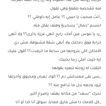
خرجت زوجته على هذا الصوت وما إن رأت ابنها اقتربت
منه تتفحصه بلهفةٍ وهي تقول:
_أنتَ صحيت يا حبيبي ؟؟ عامل إيه دلوقتي.؟؟
ابتسم “جمال” بسخريةٍ وهتف يقلل منه:
_رد يا ننوس عين أمك، رايح أنهي غرزة ياترى؟؟ ولا أنهي
خرابة فوق دماغك ولا أنهي شقة مشبوهة، مش دي
الأماكن اللي بتروحها من ساعة ما اترفدت؟؟ أقول عليك
إيه خيبت أملي ربنا يخيبك.
التفتت له زوجته تنهره بقولها:
_بس بقى معندكش دم ؟؟ الواد تعبان ومخنوق وأخرتها
تزود وجعه بدل ما تدافع عنه ؟؟.
تحرك “سعد” من مكانه يهتف بإصرارٍ أكبر:
_كل كلامك دا مش فارق معايا، سواق أنا كدا أو أنا