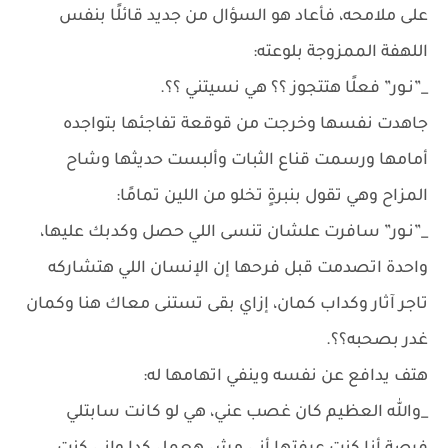
على ملامحه، فأعاد هو السؤال من جديد قائلًا بنفس
اللهفة الممزوجة بلوعته:
_”نـور” فعلًا هتتجوز ؟؟ هي نسيتني ؟؟.
جاهدت نفسها وخرجت من قوقعة تفاجئها بتواجده
أمامها ورسمت قناع الثبات وألبست حديثها وشاح
المزاح وهي تقول بنبرةٍ تخلو من اللين تمامًا:
_”نـور” سافرت علشان تنسى اللي حصل وكدبك عليها،
واحدة اتصدمت قبل فرحها إن الإنسان اللي هتشاركه
تاجر آثار وكداب كمان، إزاي بقى تستنى معاك هنا وكمان
غدر بصحبه؟؟.
هتف يدافع عن نفسه وينفي اتهامها له:
_والله العظيم كان غصب عني، هي لو كانت سابتلي