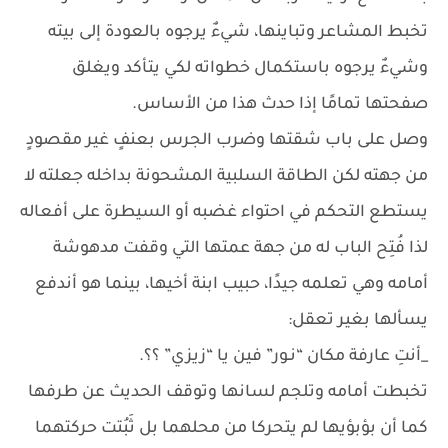
تخبط المشاعر وتباينها، شيءٌ يرجوه بالعودة إلى بيته
وشيءٌ يرجوه باستكمال خطواته لكي يتأكد ويغلق
صفحتها تمامًا إذا حدث هذا من الأساس.
وصل على باب شقتها وضرب الجرس بعنفٍ غير مقصودٍ
من جهته لكن الطاقة السلبية المشحونة بداخله جعلته لا
يستطع التحكم في احتواء غضبه أو السيطرة على أفعاله
لذا فُتِح الباب له من جهة عمتها التي وقفت مدهوشة
أمامه وهي تعلمه جيدًا، حبيب ابنة أخيها، بينما هو أندفع
يسألها بغير تعقل:
_أنتِ عارفة مكان “نـور” فين يا “زيزي” ؟؟.
تخبطت أمامه وتلجم لسانها وتوقف الحديث عن طرفها
كما أن بؤبؤيها لم يتحركا من محلهما بل ثَبُتت حركتهما