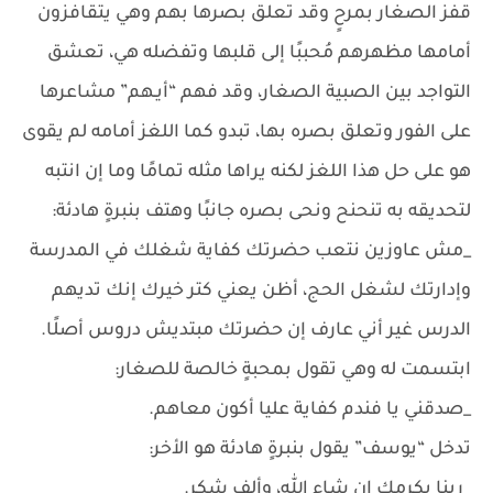
قفز الصغار بمرحٍ وقد تعلق بصرها بهم وهي يتقافزون
أمامها مظهرهم مُحببًا إلى قلبها وتفضله هي، تعشق
التواجد بين الصبية الصغار، وقد فهم “أيـهم” مشاعرها
على الفور وتعلق بصره بها، تبدو كما اللغز أمامه لم يقوى
هو على حل هذا اللغز لكنه يراها مثله تمامًا وما إن انتبه
لتحديقه به تنحنح ونحى بصره جانبًا وهتف بنبرةٍ هادئة:
_مش عاوزين نتعب حضرتك كفاية شغلك في المدرسة
وإدارتك لشغل الحج، أظن يعني كتر خيرك إنك تديهم
الدرس غير أني عارف إن حضرتك مبتديش دروس أصلًا.
ابتسمت له وهي تقول بمحبةٍ خالصة للصغار:
_صدقني يا فندم كفاية عليا أكون معاهم.
تدخل “يوسف” يقول بنبرةٍ هادئة هو الأخر:
_ربنا يكرمك إن شاء الله، وألف شكر.