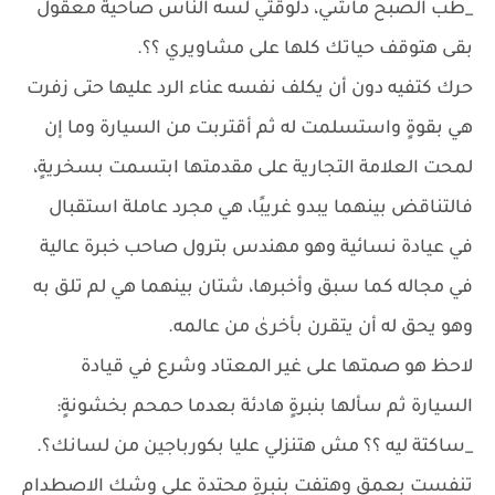
_طب الصبح ماشي، دلوقتي لسه الناس صاحية معقول
بقى هتوقف حياتك كلها على مشاويري ؟؟.
حرك كتفيه دون أن يكلف نفسه عناء الرد عليها حتى زفرت
هي بقوةٍ واستسلمت له ثم أقتربت من السيارة وما إن
لمحت العلامة التجارية على مقدمتها ابتسمت بسخريةٍ،
فالتناقض بينهما يبدو غريبًا، هي مجرد عاملة استقبال
في عيادة نسائية وهو مهندس بترول صاحب خبرة عالية
في مجاله كما سبق وأخبرها، شتان بينهما هي لم تلق به
وهو يحق له أن يتقرن بأخرىٰ من عالمه.
لاحظ هو صمتها على غير المعتاد وشرع في قيادة
السيارة ثم سألها بنبرةٍ هادئة بعدما حمحم بخشونةٍ:
_ساكتة ليه ؟؟ مش هتنزلي عليا بكورباجين من لسانك؟.
تنفست بعمقٍ وهتفت بنبرةٍ محتدة على وشك الاصطدام