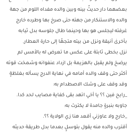
بعضهما دار حديثٌ بينه وبين والده مفداه اللوم من جهة
والده والاستنكار من جهته حتى صرخ بها وطرده خارج
غرفته ليجلس هو بها وحينما طال جلوسه بدل ثيابه
بأخرىٰ أنيقة ونزل من بيته متجهًا إلى حارة العطار.
نزل بخطى ثابتة على عكس ما تعرض له بالأمس لم
يرضخ ولم يقبل بالهزيمة بل ازداد عنفوانه وشمخت قوته
أكثر حتى وقف والده أمامه في نهاية الدرج يسأله بغلظةٍ
وقد وقف على وشك الاصطدام به:
_رايح فين ؟؟ يا أخي اتهد بقى كفاية مصايب لحد كدا.
جاوبه بنبرةٍ جامدة لا يكترث به:
_خارج ولا عاوزني أقعد هنا زي الولاية ؟؟.
أقترب والده منه يقول بتوسلٍ بعدما بدل طريقة حديثه