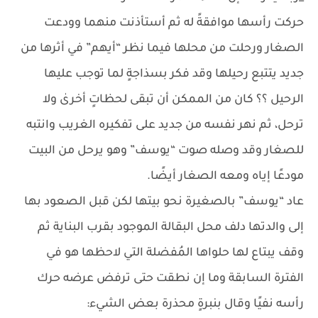
حركت رأسها موافقةً له ثم أستأذنت منهما وودعت
الصغار ورحلت من محلها فيما نظر “أيهم” في أثرها من
جديد يتتبع رحيلها وقد فكر بسذاجةٍ لما توجب عليها
الرحيل ؟؟ كان من الممكن أن تبقى لحظاتٍ أخرىٰ ولا
ترحل، ثم نهر نفسه من جديد على تفكيره الغريب وانتبه
للصغار وقد وصله صوت “يوسف” وهو يرحل من البيت
مودعًا إياه ومعه الصغار أيضًا.
عاد “يوسف” بالصغيرة نحو بيتها لكن قبل الصعود بها
إلى والدتها دلف محل البقالة الموجود بقرب البناية ثم
وقف يبتاع لها حلواها المُفضلة التي لاحظها هو في
الفترة السابقة وما إن نطقت حتى ترفض عرضه حرك
رأسه نفيًا وقال بنبرةٍ محذرة بعض الشيء: