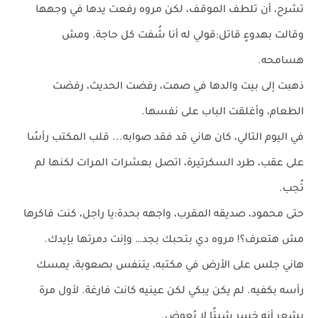
تشرح، أن تلطف الموقف، لكن مروه رفعت يدها في وجهها
وقالت بهدوءٍ قاتل:قولي له أنا شُفت كل حاجة. ومش
هسامحه.
ذهبت إلى بيت والدها في صمت، رفضت الحديث، رفضت
الطعام، وأغلقت الباب على نفسها.
في اليوم التالي، كان هاني قد فقد صوابه... قلب المكتب رأسًا
على عقب، طرد السكرتيرة، اتصل بعشرات المرات لكنها لم
تُجب.
حتى محمود، صديقه المقرب، واجهه بحدة:يا راجل، كنت فاكرها
مش هتعرف؟! مروه دي بتحبك بجد… وإنت دمرتها بإيدك.
هاني جلس على الأرض في مكتبه، يتنفس بصعوبة، يمسك
رأسه بكفيه. لم يكن يبكي لكن عينيه كانت فارغة. لأول مرة
يشعر أنه خسر شيئًا لا يُعوض.