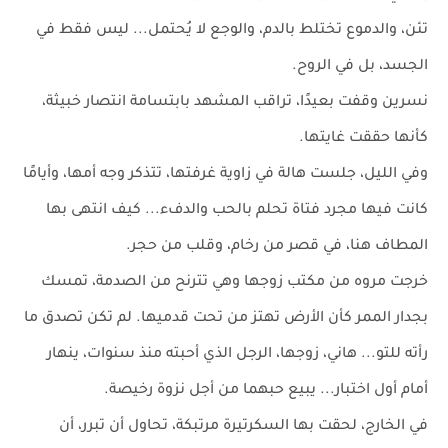
تئن، والدموع تختلط بالدم، والوجع لا يُحتمل... ليس فقط في
الجسد، بل في الروح.
نسرين وقفت بعيدًا، تراقب المشهد بابتسامة انتصار خبيثة،
كأنها حققت غايتها.
وفي الليل، جلست هالة في زاوية غرفتها، تتذكر وجه أمها، وأيامًا
كانت فيها مجرد فتاة تحلم بالحب والدفء... كيف انتهى بها
المطاف هنا، في قصر من رخام، وقلب من حجر.
خرجت مروه من مكتب زوجها وهي تترنح من الصدمة، تمسك
بجدار الممر كأن الأرض تهتز من تحت قدميها. لم تكن تصدق ما
رأته للتو... هاني، زوجها، الرجل الذي أحبته منذ سنوات، ينهار
أمام أول اختبار... يبيع حبهما من أجل نزوة رخيصة.
في الخارج، لحقت بها السكرتيرة مرتبكة، تحاول أن تبرر، أن