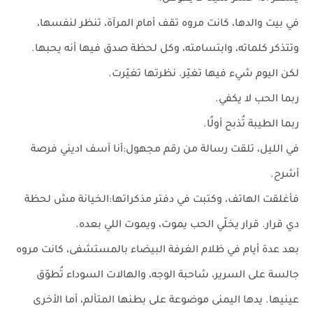
في بيت والدها، كانت مروه تقف أمام المرآة، تنظر لنفسها،
وتتذكر كلماته، وابتسامته، وكل لحظة صدق فيها أنه يحبها.
لكن اليوم شيء فيها تغيّر. نظرتها تغيّرت.
ربما الحب لا يكفي.
ربما الطيبة تُذبح أولًا.
في الليل، تلقت رسالة من رقم مجهول:أنا آسف اديني فرصة
أشرح.
فأغلقت الهاتف، وكتبت في دفتر مذكراتها:الخيانة مش لحظة
دي قرار. قرار يخلّي الحب يموت، ويموت اللي بعده.
بعد عدة أيام في ظلام الغرفة البيضاء بالمستشفى، كانت مروه
جالسة على السرير، شاحبة الوجه، والهالات السوداء تُطوّق
عينيها. يدها اليمنى موضوعة على بطنها المتألم، أما الأخرى