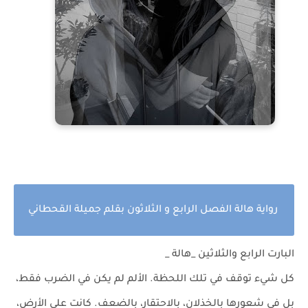
رواية هالة الفصل الرابع و الثلاثون بقلم جميلة القحطاني
البارت الرابع والثلاثين _هالة _
كل شيء توقف في تلك اللحظة. الألم لم يكن في الضرب فقط،
بل في شعورها بالخذلان، بالاحتقار، بالضعف. كانت على الأرض،