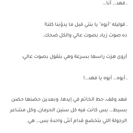
ـ فهد… أنا…
ـ قوليله "أيوه" يا بنتي قبل ما يدوّبنا كلنا!
ده صوت زياد بصوت عالي والكل ضحك.
أروى هزت راسها بسرعة وهي بتقول بصوت عالي:
ـ أيوه… أيوه يا فهد…!
فهد وقف، حط الخاتم في إيدها، وبعدين حضنها حضن
بسيط… بس كانت فيه كل سنين الحرمان، وكل مشاعر
الرجولة اللي بتخضع قدام أنثى واحدة بس… هي.