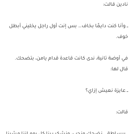
نادين قالت:
ــ وأنا كنت دايمًا بخاف… بس إنت أول راجل يخليني أبطل
خوف.
في أوضة تانية، ندى كانت قاعدة قدام يامن، بتضحك.
قال لها:
ــ عايزة نعيش إزاي؟
قالت: