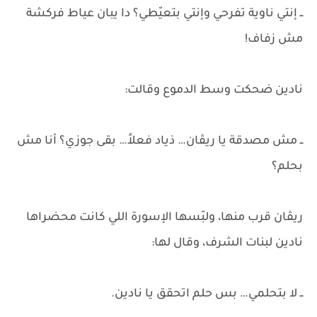
ــ إنتي ناوية تفرحي وإنتي بتعيّطي؟ دا يبان عياط فركشة
مش زفاف!
نادين ضحكت وسط الدموع وقالت:
ــ مش مصدقة يا ريڤان… ذياد فعلاً… بقى جوزي؟ أنا مش
بحلم؟
ريڤان قرب منها، ولبّسها الإسورة اللي كانت محضراها
نادين لبنات الشرف، وقال لها:
ــ لا بتحلمي… بس حلم اتحقق يا نادين.