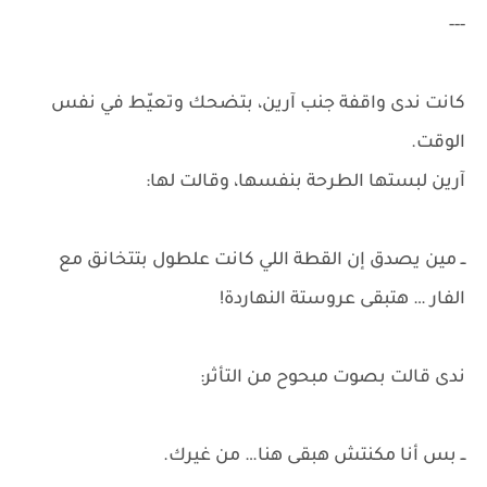
---
كانت ندى واقفة جنب آرين، بتضحك وتعيّط في نفس
الوقت.
آرين لبستها الطرحة بنفسها، وقالت لها:
ــ مين يصدق إن القطة اللي كانت علطول بتتخانق مع
الفار … هتبقى عروستة النهاردة!
ندى قالت بصوت مبحوح من التأثر:
ــ بس أنا مكنتش هبقى هنا… من غيرك.