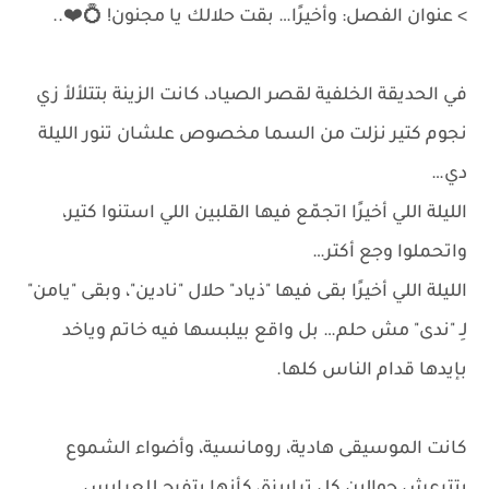
> عنوان الفصل: وأخيرًا… بقت حلالك يا مجنون! 💍❤️..
في الحديقة الخلفية لقصر الصياد، كانت الزينة بتتلألأ زي
نجوم كتير نزلت من السما مخصوص علشان تنور الليلة
دي…
الليلة اللي أخيرًا اتجمّع فيها القلبين اللي استنوا كتير،
واتحملوا وجع أكتر…
الليلة اللي أخيرًا بقى فيها "ذياد" حلال "نادين"، وبقى "يامن"
لِـ "ندى" مش حلم… بل واقع بيلبسها فيه خاتم وياخد
بإيدها قدام الناس كلها.
كانت الموسيقى هادية، رومانسية، وأضواء الشموع