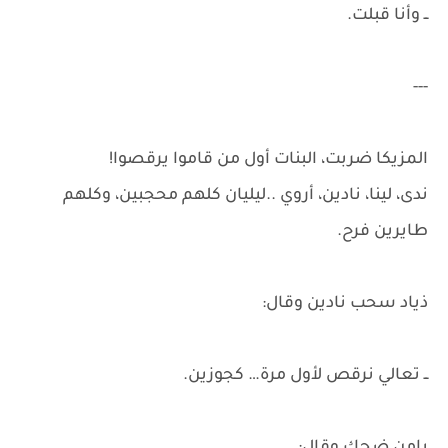
ــ وأنا قبلت.
---
المزيكا ضربت، البنات أول من قاموا يرقصوا!
ندى، لينا، نادين، أروي ..ليليان كلهم محجبين، وكلهم
طايرين فرح.
ذياد سحب نادين وقال:
ــ تعالي نرقص لأول مرة… كجوزين.