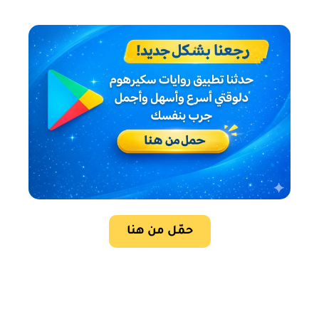
حمّل من هنا