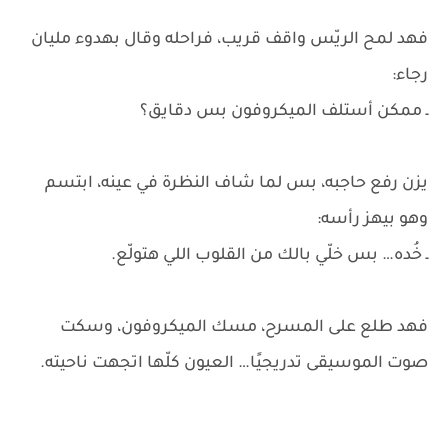
فهد لمح الريّس واقف قريب، فراحله وقال بهدوء مليان
رجاء:
ـ ممكن أستلف الميكروفون بس دقايق؟
يزن رفع حاجبه، بس لما شاف النظرة في عينه، ابتسم
وهو بيهز رأسه:
ـ خُده… بس خلّي بالك من القلوب اللي هتولّع.
فهد طلع على المسرح، مسك الميكروفون، وسكت
صوت الموسيقى تدريجيًا… العيون كلّها اتجهت ناحيته.