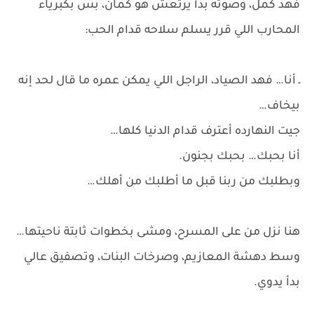
فهد كمل، وصوته بدأ يرتعش هو كمان، بس بكبرياء
المحارب اللي قرر يسلم سلاحه قدام الحب:
ـ أنا… فهد الصياد، الراجل اللي يمكن عمره ما قال لحد إنه
بيخاف…
جيت النهارده أعترف قدام الدنيا كلها…
أنا بحبك… بحبك بجنون.
وبطلبك من ربنا قبل ما أطلبك من أهلك…
هنا نزل من على المسرح، ومشى بخطوات ثابتة ناحيتها…
وسط دهشة المعازيم، وصرخات البنات، وتصفيق عالي
بدأ يدوي.