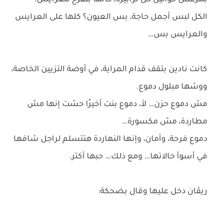
بتترعش حوالين كل ترابيزة، كأنها بتفرح للعرايس.
الكل لبس أجمل حاجة، بس العيون؟ كلها على العرايس
والعرايس بس…
كانت نادين بتقف قدام المراية، في أوضة التزيين الخاصة،
ووشها مبلول دموع.
مش دموع حزن… لأ، دموع بنت أخيرًا حسّت إنها مش
مطاردة، مش مكسورة…
دموع فرحة، وأمان، وإنها النهاردة هتتسلم لراجل شافها
في أسوأ حالاتها… ومع ذلك… حبها أكتر.
ريڤان دخل عليها وقال بضحكة: