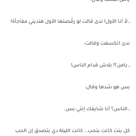
يامن ضحك وقال:
ــ لأ أنا الأول! ندى قالت لو رقّصتها الأول هتديني مفاجأة!
ندى اتكسفت وقالت:
ــ يامن؟! بلاش قدام الناس!
بس هو شدها وقال:
ــ الناس؟ أنا شايفك إنتي بس.
كل بنت كانت بتحب… كانت الليلة دي بتصدق إن الحب