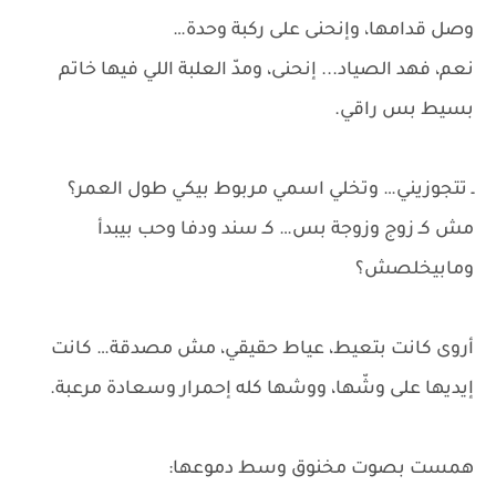
وصل قدامها، وإنحنى على ركبة وحدة…
نعم، فهد الصياد... إنحنى، ومدّ العلبة اللي فيها خاتم
بسيط بس راقي.
ـ تتجوزيني… وتخلي اسمي مربوط بيكي طول العمر؟
مش كـ زوج وزوجة بس… كـ سند ودفا وحب بيبدأ
ومابيخلصش؟
أروى كانت بتعيط، عياط حقيقي، مش مصدقة… كانت
إيديها على وشّها، ووشها كله إحمرار وسعادة مرعبة.
همست بصوت مخنوق وسط دموعها: