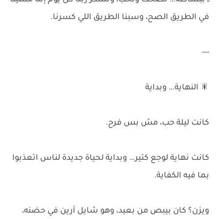
ــ ببساطة… نضحك ونحب، ونشكر ربنا كل يوم إننا مشينا
في الطريق الصح، وسبنا الطريق اللي كسرنا.
---
🎇 النهاية… وبداية
كانت ليلة حب، مش بس فرح.
كانت نهاية لوجع كتير… وبداية لحياة جديدة لناس اتعذبوا
بما فيه الكفاية.
ويزن؟ كان بيبص من بعيد، وهو شايل آرين في حضنه،