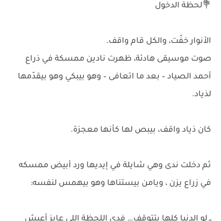
💐لحظة الدخول
الأنوار خفّت، والكل قام واقف.
صوت موسيقى هادئة، ظهرت نادين ممسكة في ذراع
أحمد الصياد – بعد ما اتعافى – وهو بيبكي وهو بيقدّمها
لذياد.
كان ذياد واقف، بيبص لها كأنها معجزة.
ثم دخلت ندى وهي شايلة في إيديها ورد أبيض ممسكه
في زراع يزن ، ويامن بيستناها وهو بيهمس لنفسه:
ــ لو الدنيا كلها بتتوقف… فدي اللحظة اللي عايز أعيش