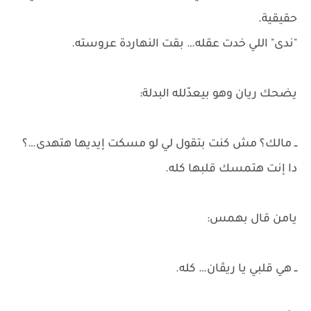
حقيقية.
"ندى" اللي خدت عقله… بقت النهاردة عروسته.
يضحك ريان وهو بيعدّلله البدلة:
ــ مالك؟ مش كنت بتقول لي لو مسكت إيديها هتهدى…؟
دا إنت هتمسك قلبها كله.
يامن قال بهمس:
ــ هي قلبي يا ريڤان… كله.