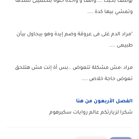
يوسف بخبث ....واقف و واحدة حلوة بتكلمينى تشدها
وتمشي بيها كدة ....
°مراد الدم غلى فى عروقة وضم إيدة وهو بيحاول بيأن
طبيعى ....
مراد :مش مشكلة تتعوض ..بس أة إنت مش هتلحق
تعوض حاجة خلاص ....
الفصل الأربعون من هنا
شكرا لزيارتكم عالم روايات سكيرهوم