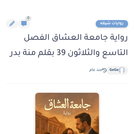
0
روايات شيقه
رواية جامعة العشاق الفصل
التاسع والثلاثون 39 بقلم منة بدر
GeGe
منذ عام