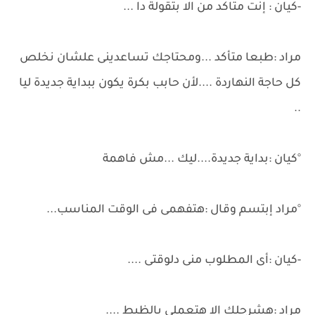
-كيان : إنت متاكد من الا بتقولة دا ...
مراد :طبعا متأكد ...ومحتاجك تساعدينى علشان نخلص
كل حاجة النهاردة ....لأن حابب بكرة يكون ببداية جديدة ليا
..
°كيان :بداية جديدة....ليك ...مش فاهمة
°مراد إبتسم وقال :هتفهمى فى الوقت المناسب...
-كيان :أى المطلوب منى دلوقتى ....
مراد :هشرحلك إلا هتعملى بالظبط ....