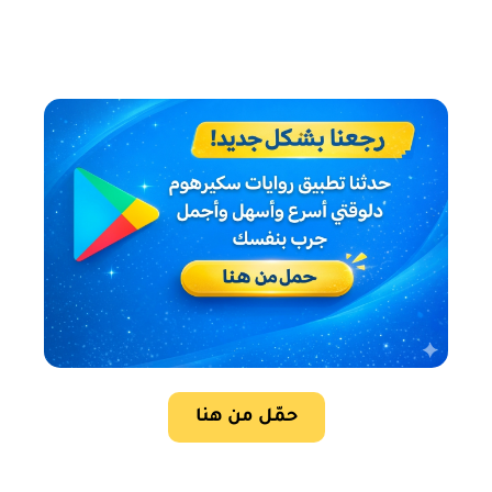
حمّل من هنا