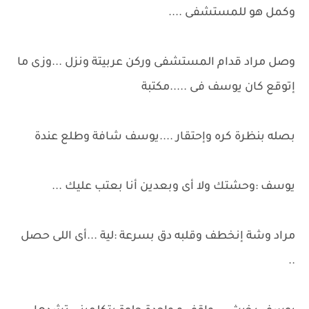
وكمل هو للمستشفى ....
وصل مراد قدام المستشفى وركن عربيتة ونزل ...وزى ما
إتوقع كان يوسف فى .....مكتبة
بصله بنظرة كره وإحتقار ....يوسف شافة وطلع عندة
يوسف :وحشتك ولا أى وبعدين أنا بعتب عليك ...
مراد وشة إنخطف وقلبه دق بسرعة :لية ...أى اللى حصل
..