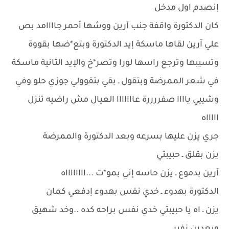
إنصدم اول مدخل
كان الدكتورة واقفة جنب آرين ووشها أحمر جاااامد بص
علي آرين لقاها ماسكة إيد الدكتورة وبتع*ضها بقووة
وتسيبها وترجع راسها لورا وتصر*خ والإيد التانية ماسكة
في شعر الممرضة وبتقول ـ بقي بتقوولي جوزي حلو وفي
وشييي ياااا صفررررة عااااااا العيال مش راضيه تنزل
اااااه
جري يزن عليها بسرعه وبعد الدكتورة والممرضة
يزن بقلق ـ حبيبتي
آرين بدموع ـ يزن حاسه إني بمو*ت ...ااااااااه
الدكتورة بهدوء ـ خدي نفس بهدوء إدفعي كمان
يزن ـ اه يا حبيبتي خدي نفس براحه كده ..وخد شهيق