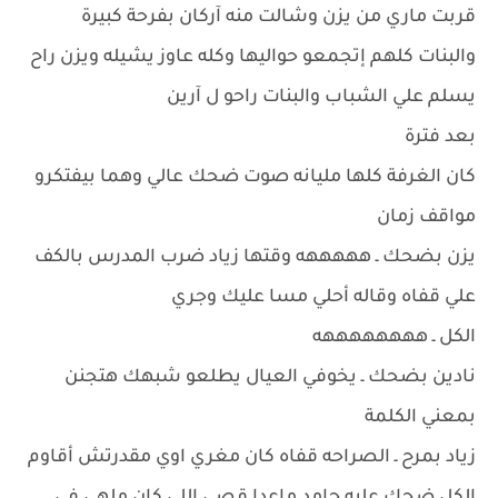
قربت ماري من يزن وشالت منه آركان بفرحة كبيرة
والبنات كلهم إتجمعو حواليها وكله عاوز يشيله ويزن راح
يسلم علي الشباب والبنات راحو ل آرين
بعد فترة
كان الغرفة كلها مليانه صوت ضحك عالي وهما بيفتكرو
مواقف زمان
يزن بضحك ـ هههههه وقتها زياد ضرب المدرس بالكف
علي قفاه وقاله أحلي مسا عليك وجري
الكل ـ ههههههههه
نادين بضحك ـ يخوفي العيال يطلعو شبهك هتجنن
بمعني الكلمة
زياد بمرح ـ الصراحه قفاه كان مغري اوي مقدرتش أقاوم