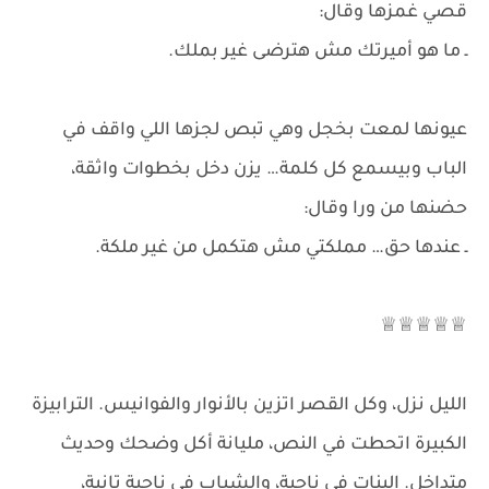
قصي غمزها وقال:
ـ ما هو أميرتك مش هترضى غير بملك.
عيونها لمعت بخجل وهي تبص لجزها اللي واقف في
الباب وبيسمع كل كلمة… يزن دخل بخطوات واثقة،
حضنها من ورا وقال:
ـ عندها حق… مملكتي مش هتكمل من غير ملكة.
♕♕♕♕♕
الليل نزل، وكل القصر اتزين بالأنوار والفوانيس. الترابيزة
الكبيرة اتحطت في النص، مليانة أكل وضحك وحديث
متداخل. البنات في ناحية، والشباب في ناحية تانية،