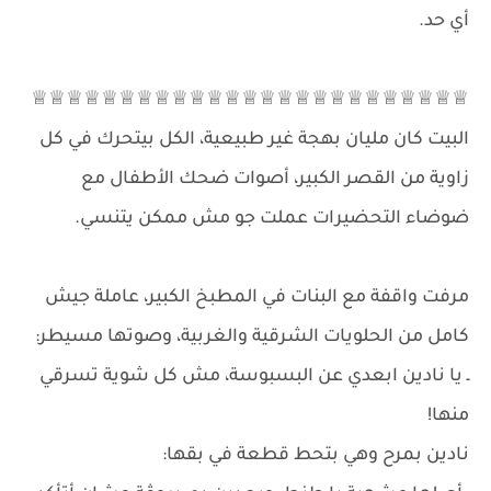
أي حد.
♕♕♕♕♕♕♕♕♕♕♕♕♕♕♕♕♕♕♕♕♕♕♕♕♕
البيت كان مليان بهجة غير طبيعية، الكل بيتحرك في كل
زاوية من القصر الكبير، أصوات ضحك الأطفال مع
ضوضاء التحضيرات عملت جو مش ممكن يتنسي.
مرفت واقفة مع البنات في المطبخ الكبير، عاملة جيش
كامل من الحلويات الشرقية والغربية، وصوتها مسيطر:
ـ يا نادين ابعدي عن البسبوسة، مش كل شوية تسرقي
منها!
نادين بمرح وهي بتحط قطعة في بقها: