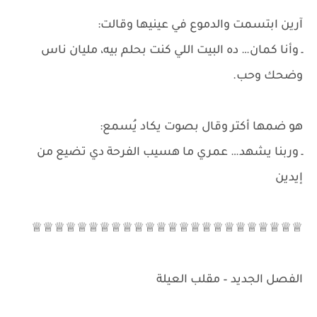
آرين ابتسمت والدموع في عينيها وقالت:
ـ وأنا كمان… ده البيت اللي كنت بحلم بيه، مليان ناس
وضحك وحب.
هو ضمها أكتر وقال بصوت يكاد يُسمع:
ـ وربنا يشهد… عمري ما هسيب الفرحة دي تضيع من
إيدين
♕♕♕♕♕♕♕♕♕♕♕♕♕♕♕♕♕♕♕♕♕♕♕♕
الفصل الجديد – مقلب العيلة