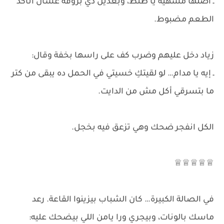
ـ أصلها مشهية يا طنط، وبعدين دي بروڤة عشان أتأكد
الطعم مضبوط.
زياد دخل عليهم وضرب كف على راسها بخفة وقال:
ـ إيه يا مدام… لو لقيتكِ خسيتي في الحمل ده يبقى من كتر
ما بتسرقي أكل مش من الدايت.
الكل انفجر ضحك وهي تزعق فيه بخجل.
♕♕♕♕♕
في الصالة الكبيرة… كان الشباب بيزينوا القاعة. رعد
ماسك بالونات، وبيجري ورا يامن اللي بيضحك عليه: