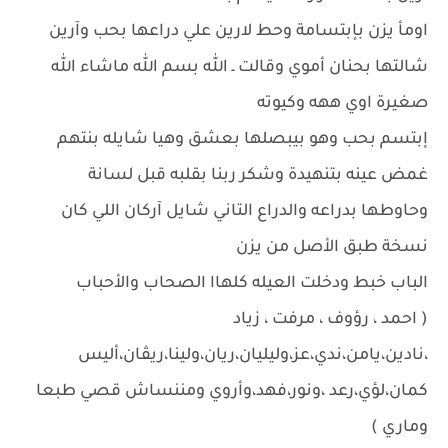
اومأ يزن بإبتسامة وحط لارين علي دراعها بحب وآرين
شالتها بحنان أموي وقالت ـ الله بسم الله ماشاء الله
صغيرة اوي ههه وكيوته
إبتسم بحب وهو بيبصلها بعشق وهيا شايله بنتهم
غمض عينه بتنهيدة وشكر ربنا بقلبه قبل لسانة
وحاوطها بدراعه والدراع التاني شايل آركان اللي كان
نسخة طبق الأصل من يزن
الباب خبط ودخلت العيله كلهاا الصحاب والأحباب
( احمد ، رؤوف ، مرفت ، زياد
،نادين،يامن،ندي،عز،وليليان،ريان،ولينا،ريڤان،أليس
كمان،لؤي،رعد ،ونور،فهد،وأروي ومننساش قصي طبعا
وماري )