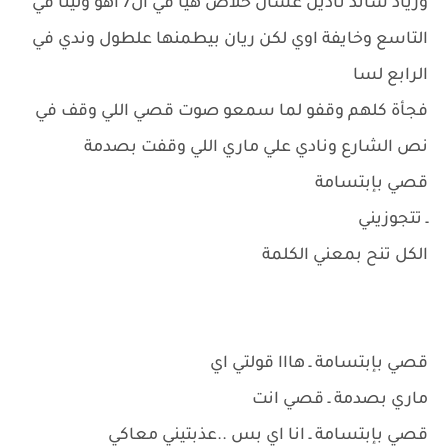
وزياد ساند نادين عشان خلاص هيا في ال7 أهو ولينا في
التاسع وخايفة اوي لكن ريان بيطمنها علطول وندي في
الرابع لسا
فجأة كلهم وقفو لما سمعو صوت قصي اللي وقف في
نص الشارع ونادي علي ماري اللي وقفت بصدمة
قصي بإبتسامة
ـ تتجوزيني
الكل تنح بمعني الكلمة
قصي بإبتسامة ـ هااا قولتي اي
ماري بصدمة ـ قصي انت
قصي بإبتسامة ـ انا اي بس ..عذبتيني معاكي