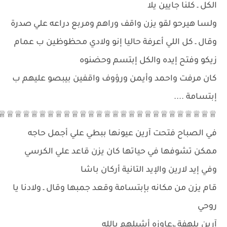
الكل ـ كلنا جايين يلا
ولسا هيرحو لقو يزن واقف وراهم ومربع دراعه علي صدرة
وقال ـ كل اللي أعرفة حاليا إنو ولادي محظوظين ب عمام
زيكو وفتح إيده والكل إبتسم وحضنوه
كان مرفت واحمد وأيمن ورؤوف واقفين بيبصو عليهم ب
إبتسامة ....
♕♕♕♕♕♕♕♕♕♕♕♕♕♕♕♕♕♕♕♕♕♕♕♕♕♕♕
في الصباح فتحت آرين عيونها ببطي علي أجمل حاجه
ممكن تشوفها في حياتها كان يزن قاعد علي الكرسي
وفي إيد لارين والإيد التانية أركان باشا
قام يزن من مكانه بإبتسامة وقعد جمبها وقال ـ ولادنا يا
روحي
آرين بلهفة ـ،عاوزه أشيلهم بالله