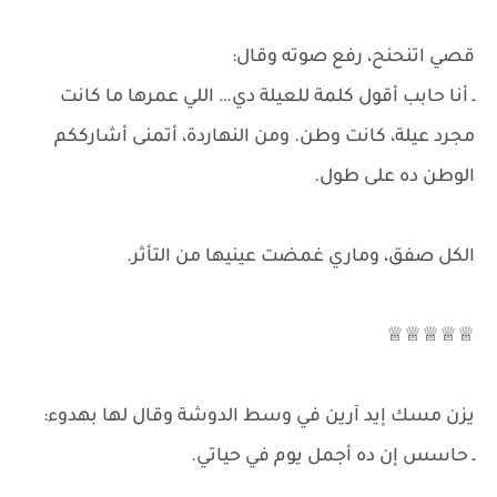
قصي اتنحنح، رفع صوته وقال:
ـ أنا حابب أقول كلمة للعيلة دي… اللي عمرها ما كانت
مجرد عيلة، كانت وطن. ومن النهاردة، أتمنى أشارككم
الوطن ده على طول.
الكل صفق، وماري غمضت عينيها من التأثر.
♕♕♕♕♕
يزن مسك إيد آرين في وسط الدوشة وقال لها بهدوء:
ـ حاسس إن ده أجمل يوم في حياتي.