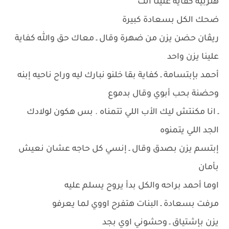
هنربيه كفاية علينا انت
ضحك الكل بسعادة كبيرة
ريڤان حضن يزن من ضهرة وقال ـ معاك حق والله كفاية
علينا يزن واحد
أحمد بإبتسامة ـ كفاية بقا خلنو نبارك ليه وراح ناحيه إبنه
وحضنة بحب أبوي وقال بدموع
ـ انا مكنتش ليك الأب اللي تتمناه . بس هكون لولادك
الجد اللي يتمنوه
إبتسم يزن بصدق وقال ـ إنسي كل حاجه عشان نعيش
بأمان
اوما أحمد براحه والكل بدأ يروح يسلم عليه
مرفت بسعادة ـ البنات هتفرح اووي لما يعرفو
يزن بإشتياق ـ وحشوني اوي بجد