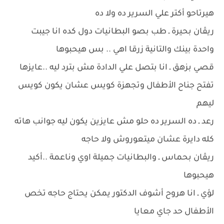
هيرتاحو أكتر علي السرير ده ولا ده
ريڤان بحيرة ـ طب بصو البطانيات دول كده انا جيبت
واحدة بينك والتانية زرقا اهي .. بس هيحبوها
قصي بزهق ـ انا بتصل علي الدادة مش بترد ليه ..عايزها
تفتح جناح الأطفال وتجهزة كويس عشان يكون كويس
ليهم
رعد ـ ده السرير ده حلو مش عايزين يكون ليه جوانب هاته
كله دايرة عشان ميتعوروش ولا حاجه
ريڤان بحماس ـ والبطانيات جميلة اوي وناعمة ..أكيد
هيحبوها
لؤي ـ انا هروح أشوف الدكتور يمكن يحتاج حاجه تخص
الأطفال حد جاي معايا