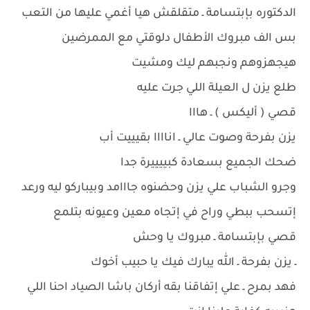
الدكتوره بإبتسامة ـ متقلقش هيا أغمي عليها من التعب
بس الف مبروك الأطفال دلوقتي مع الممرضين
هيجهزوهم ونجبهم ليك ومشيت
طلع يزن ل العيلة اللي جرت عليه
قصي ( أليكس ) ـ هااا
يزن بفرحة وصوت عالي ـ اناااا بقيييت أب
ضحك الجميع بسعادة كبييييرة جدا
وجرو الشباب علي يزن وحضنوه جااامد وبيباركو ليه ورعد
إتسحب ببطي وراح في إتجاه معين وعيونه بتلمع
قصي بإبتسامة ـ مبروك يا وحش
ـ يزن بفرحة ـ الله يبارك فيك يا حبيب أخوك
فهد بمرح ـ علي إتفاقنا بقه أركان باشا الصياد احنا اللي