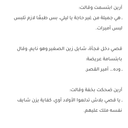
آرين ابتسمت وقالت:
ـ هي جميلة من غير حاجة يا ليلي، بس طبعًا لازم تلبس
لبس أميرات.
قصي دخل فجأة، شايل زين الصغير وهو نايم، وقال
بابتسامة عريضة:
ـ وده… أمير القصر.
آرين ضحكت بخفة وقالت:
ـ يا قصي بلاش تدلعوا الأولاد أوي، كفاية يزن شايف
نفسه ملك عليهم.