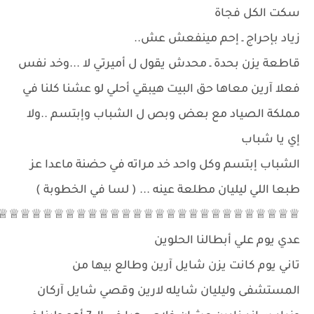
سكت الكل فجاة
زياد بإحراج ـ إحم مينفعش عش..
قاطعة يزن بحدة ـ محدش يقول ل أميرتي لا ...وخد نفس
فعلا آرين معاها حق البيت هيبقي أحلي لو عشنا كلنا في
مملكة الصياد مع بعض وبص ل الشباب وإبتسم ..ولا
إي يا شباب
الشباب إبتسم وكل واحد خد مراته في حضنة ماعدا عز
طبعا اللي ليليان مطلعة عينه ... ( لسا في الخطوبة )
♕♕♕♕♕♕♕♕♕♕♕♕♕♕♕♕♕♕♕♕♕♕♕♕♕♕♕
عدي يوم علي أبطالنا الحلوين
تاني يوم كانت يزن شايل آرين وطالع بيها من
المستشفى وليليان شايله لارين وقصي شايل آركان