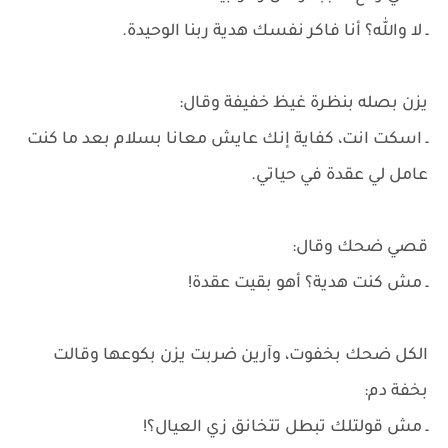
ـ لا والله؟ أنا فاكر نفسك هدية ربنا الوحيدة.
يزن بصله بنظرة غيظ خفيفة وقال:
ـ اسكت انت، كفاية إنك عايش معانا بسلام بعد ما كنت
عامل لي عقدة في حياتي.
قصي ضحك وقال:
ـ مش كنت هدية؟ أهو بقيت عقدة!
الكل ضحك بخفوت، وآرين ضربت يزن بكوعها وقالت
بخفة دم:
ـ مش قولتلك تبطل تتخانق زي العيال؟!