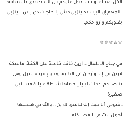
الكل ضحك، وأحمد دخل عليهم في اللحظة دي بابتسامة:
ـ المهم إن البيت ده يتزين مش بالحاجات دي بس… يتزين
بقلوبكم وأرواحكم.
♕♕♕♕♕
في جناح الأطفال… آرين كانت قاعدة على الكنبة، ماسكة
لارين في إيد وأركان في التانية، ودموع فرحة بتنزل وهي
بتبصلهم. دخلت ليليان معاها شنطة مليانة فساتين
صغيرة:
ـ شوفي أنا جبت إيه للاميرة لارين… والله دي هتخليها
أجمل بنت في القصر كله.