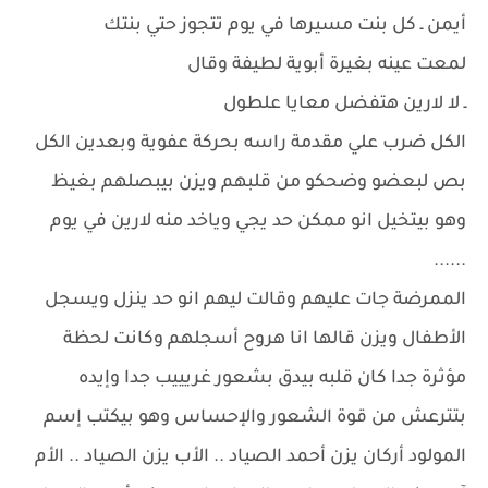
أيمن ـ كل بنت مسيرها في يوم تتجوز حتي بنتك
لمعت عينه بغيرة أبوية لطيفة وقال
ـ لا لارين هتفضل معايا علطول
الكل ضرب علي مقدمة راسه بحركة عفوية وبعدين الكل
بص لبعضو وضحكو من قلبهم ويزن بيبصلهم بغيظ
وهو بيتخيل انو ممكن حد يجي وياخد منه لارين في يوم
......
الممرضة جات عليهم وقالت ليهم انو حد ينزل ويسجل
الأطفال ويزن قالها انا هروح أسجلهم وكانت لحظة
مؤثرة جدا كان قلبه بيدق بشعور غريييب جدا وإيده
بتترعش من قوة الشعور والإحساس وهو بيكتب إسم
المولود أركان يزن أحمد الصياد .. الأب يزن الصياد .. الأم