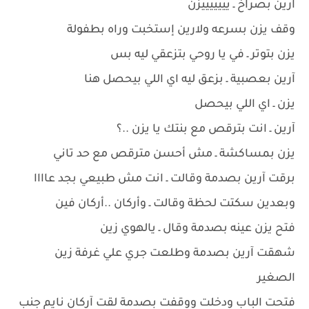
آرين بصراخ ـ يييييييزن
وقف يزن بسرعه ولارين إستخبت وراه بطفولة
يزن بتوتر ـ في يا روحي بتزعقي ليه بس
آرين بعصبية ـ بزعق ليه اي اللي بيحصل هنا
يزن ـ اي اللي بيحصل
آرين ـ انت بترقص مع بنتك يا يزن ..؟
يزن بمساكشة ـ مش أحسن مترقص مع حد تاني
برقت آرين بصدمة وقالت ـ انت مش طبيعي بجد عاااا
وبعدين سكتت لحظة وقالت ـ وأركان ..أركان فين
فتح يزن عينه بصدمة وقال ـ يالهوي زين
شهقت آرين بصدمة وطلعت جري علي غرفة زين
الصغير
فتحت الباب ودخلت ووقفت بصدمة لقت آركان نايم جنب