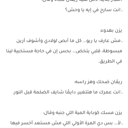
اختبار جديد. دخل عليه ريڤان فجأة وقال:
ـ انت سارح في إيه يا وحش؟
يزن بهدوء:
ـ مش عارف يا ريو… كل ما أبص لولادي وأشوف آرين
مبسوطة، قلبي يتخض… بحس إن في حاجة مستخبية لينا
في الطريق.
ريڤان ضحك وهز راسه:
ـ انت عمرك ما هتتغير، دايمًا شايف الضلمة قبل النور.
يزن مسك كوباية المية اللي جنبه وقال:
ـ لأ… بس دي المرة الأولي اللي مش مستعد أخسر فيها