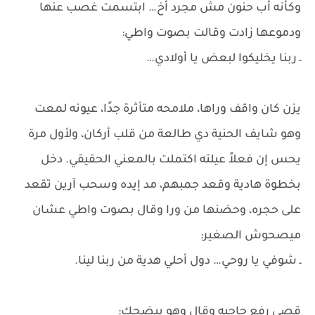
وكأنه أب حنون مش مجرد أخ… ابتسمت غصب عنها
ودموعها زادت وقالت بصوت واطي:
ـ ربنا يخليكوا لبعض يا أولادي…
يزن كان واقف وراها، ملامحه متأثرة جدًا، عيونه لمعت
وهو شايف الحنية دي طالعة من قلب أركان، ولأول مرة
يحس إن فعلاً عيلته اكتملت بالمعني الحقيقي. دخل
بخطوة هادية وقعد جمبهم، مد إيده وسحب آرين تقعد
على حجره، وحضنها من ورا وقال بصوت واطي عشان
ميصحوش الصغير:
ـ شوفي يا روحي… دول أحلي هدية من ربنا لينا.
قصي رفع حاجبه وقال وهو بيضحك: