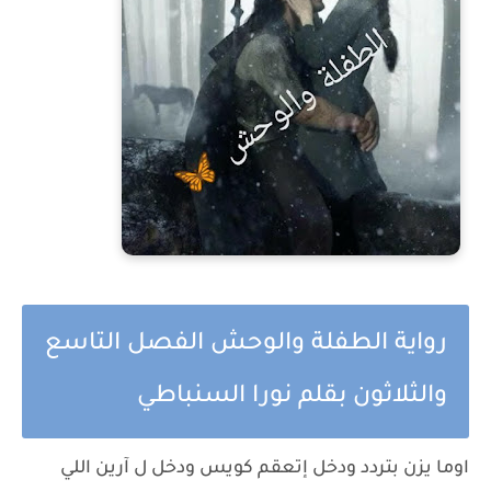
رواية الطفلة والوحش الفصل التاسع
والثلاثون بقلم نورا السنباطي
اوما يزن بتردد ودخل إتعقم كويس ودخل ل آرين اللي