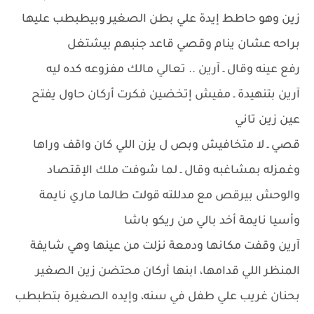
زين وهو حاطط إيدة علي بطن الصغير وبيطبطب عليها
براحه عشان ينام وقصي قاعد جنبهم بيشتغل
رفع عينه وقال ـ آرين .. تعالي مالك مفزوعه كده ليه
آرين بتنهيدة ـ مفيش إتخضين فكرت أركان حاول يفتح
عين زين تاني
قصي ـ لا متخافيش وبص ل يزن اللي كان واقف وراها
وغمزله بمشاغبه وقال ـ لما شوفت ملك الإقتصاد
والوحش بيرقص مع مدللته قولت طالما ماري نايمة
وأسيا نايمة أخد بالي من ريكو باشا
آرين وقفت مكانها ودمعة نزلت من عينها وهي شايفة
المنظر اللي قدامها، ابنها أركان محتضن زين الصغير
بحنان غريب علي طفل في سنه، وإيده الصغيرة بتطبطب