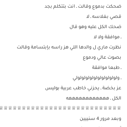
ضحكت بدموع وقالت ـ انت بتتكلم بجد
قصي بغلاسه ـ لا
ضحك الكل عليه وهو قال
ـ موافقة ولا لا
نظرت ماري ل والدها اللي هز راسه بإبتسامة وقالت
بصوت عالي ودموع
ـ طبعا موافقة
ـ ولولولولولولولولولولولي
عز بخضة ـ يحزني خاطب عربية بوليس
الكل ـ ههههههههههههه
♕♕♕♕♕♕♕♕♕♕♕♕♕♕♕♕♕♕♕♕♕♕♕♕♕♕♕♕
وبعد مرور 4 سنييين