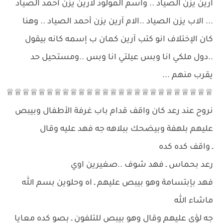
آرين يزن الصياد .. واسم المولود لارين يزن أحمد الصياد
... الاب يزن الصياد ..الام آرين يزن أحمد الصياد .. وهنا
كان الإختلاف انو كتب آرين كمان ب إسمه كانه بيقول
..دول ملكي انا وبس عيلتي انا وبس ..ومستحيل حد
يقرب منهم ...
♕♕♕♕♕♕♕♕♕♕♕♕♕♕♕♕♕♕♕♕♕♕♕♕♕♕
نروح عند رعد كان واقف قدام باب غرفة الأطفال وبيبص
عليهم بلهفة وبيضحك ببلاهه جه فهد عليه وقال
ـ واقف كده كده
رعد بحماس ـ فهد شوف ..صغيرين اوي
فهد بإبتسامة وهو بيبص عليهم ـ اه وحلوين بسم الله
ماشاء الله
جه لؤي عليهم وقال وهو بيبص للتلفون ـ بصو كده معايا