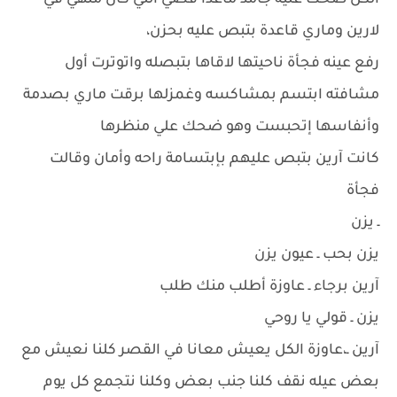
الكل ضحك عليه جامد ماعدا قصي اللي كان ملهي في
لارين وماري قاعدة بتبص عليه بحزن،
رفع عينه فجأة ناحيتها لاقاها بتبصله واتوترت أول
مشافته ابتسم بمشاكسه وغمزلها برقت ماري بصدمة
وأنفاسها إتحبست وهو ضحك علي منظرها
كانت آرين بتبص عليهم بإبتسامة راحه وأمان وقالت
فجأة
ـ يزن
يزن بحب ـ عيون يزن
آرين برجاء ـ عاوزة أطلب منك طلب
يزن ـ قولي يا روحي
آرين ـ،عاوزة الكل يعيش معانا في القصر كلنا نعيش مع
بعض عيله نقف كلنا جنب بعض وكلنا نتجمع كل يوم