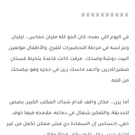
♕♕♕♕♕♕♕♕♕♕
في اليوم اللي بعده، كان الجو كله مليان حماس… ليليان
وعز لسه في مرحلة التحضيرات للفرح، والأطفال مولعين
البيت دوشة وضحك. مرفت كانت قاعدة بتخيط فستان
صغير للارين، وأحمد ماسك زين في حجره وهو بيضحك
من قلبه.
أما يزن… فكان واقف قدام شباك المكتب الكبير، بصص
للحديقة، والتفكير شغال في دماغه، ملامحه فيها خوف
خفي، إحساس إن السعادة دي مش ممكن تكمل من غير