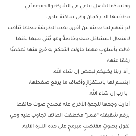
وماسكة الشغل بتاعي في الشركة والحقيقة أني
مطفحها الدم كمان وهي ساكتة عادي.
لم تفهم لما حديثه عن أخرى بهذه الطريقة جعلها تتأهب
لافتعال المشاكل معه وخاصةً وهو يُثني عليها لكنها
قالت بأسلوبٍ مهما حاولت التحكم به خرج منها تهكميًا
رغمًا عنها:
_آه، ربنا يخليكم لبعض إن شاء الله.
ابتسم لها باستفزازٍ وأضاف ما يرفع ضغطها:
_يا رب إن شاء الله.
أدارت وجهها للجهةِ الأخرىٰ عنه فصدح صوت هاتفها
برقم شقيقته “قـمـر” فخطفت الهاتف تجاوب عليه وهي
تقول بصوتٍ مقتضبٍ مبرمجٍ على هذه النبرة الآلية: