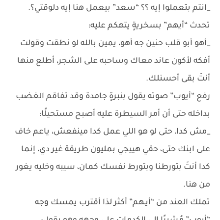
_انتم بتعملوا إيه ؟؟ “سعد” بيعمل هنا إيه دلوقتي؟.
تحدث “أيهم” بسخريةٍ يتهكم عليه:
_أهو أبو قلب حنين جه أهو، يمين بالله لو نطقت وقولت
أفكه لأكون عاند معاك وساحبه على الشجر، أطلع منها
أنتَ بقى أحسنلك.
رفع “أيوب” صوته يقول بنبرةٍ جامدة وقد تفاقم الغضب
بداخله حتى أن أمر السيطرة عليه أصبح مستحيلًا:
_مش كدا، حتى لو هو اللي عمل كدا مينفعش، ياعم خاف
على ابنك حتى، حقي هييجي بمليون طريقة غير دي، إنما
كدا أنتَ بتورطنا وبتورط نفسك كمان، سيبه وخليه يغور
من هنا.
تملك العند من “أيـهم” أكثر لذا أقترب يمسك وجه