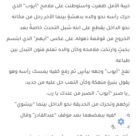
خيبة الأمل ظهرت واستوطنت على ملامح “أيـوب” الذي
حرك رأسه نحو والده بدهشةٍ بينما الأخر رحل من مكانه
نحو الداخل يقطع على ابنه سُبل التحدث خاصةً بعد
الخروج من قوقعة ذهوله، على عكس “أيـهم” الذي ابتسم
بخبثٍ وارتخت ملامحه وكأن والده تعلم فنون التبدل بين
طباعه.
نفخ “أيوب” وجهه بيأسٍ ثم رفع كفيه يمسك رأسه وهو
يقول بنبرةٍ منهكة وكأن التعب حل عليه من جديد:
_يا صـبر “أيوب”، الصبر من عندك يا رب.
تركهم وتحرك من الحديقة نحو الداخل بينما “بيشوي”
ضرب كفيه ببعضهما بعد موقف “عبدالقادر” وقال
بسخريةٍ: