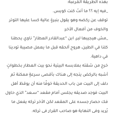
بهذه الطريقة المُرعبة:
_فيه إيه ؟؟ ما أنتَ كنت كويس.
توقف عن ركضه وهو يقول بنبرةٍ عالية كسا عليها التوتر
والخوف من أفعال الأخر:
_مش هيجيبها لبر، ابن “عبدالقادر العطار” ناوي يحطنا
كلنا في الطين، هروح ألحقه قبل ما يعمل مصيبة تودينا
في داهية.
خرج من شقته بملابسه البيتية نحو بيت العطار بخطواتٍ
أشبه بالركض يتجه إلى هـناك بأقصى سرعةٍ ممكنة ثم
دلف إلى البيت من باب الحديقة خوفًا منه أن يوقظ أهل
البيت فوجد صديقه يجلس أمام مقعد “سـعد” الذي حاول
فك حصار جسده على المقعد لكن الأخر تركه يفعل ما
يُريد وفي النهاية هو صاحب القرار في تركه.