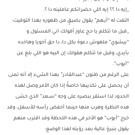
_إيه دا ؟؟ إيه اللي حضراتكم عاملينه دا ؟.
التفت له “أيـهم” يقول بضيقٍ من ظهوره بهذا التوقيت:
_قبل ما تتكلم يا حج عاوز أقولك اني المسئول و
“بيشوي” ملهوش دعوة بكل دا، دا حق أخويا وهاخده
بأيدي، وقبل ما تتكلم هقولك إن البيه هو اللي بلغ عن
“أيوب”.
على الرغم من ظنون “عبدالقادر” بهذا الشيء إلا أنه تمنى
أن يحصل على تكذيبها خاصةً إذا كان الأمر وصل لهذه
الحدود لذا استقر ببصره على وجه “سـعد” الذي خشى
هذه النظرة وهرب منها حينما أخفض رأسه للأسفل، وقد
خرج “أيوب” هو الأخر في هذه اللحظة وقد اقترب منهم
يقول بنبرةٍ عالية بعد رؤيته لهذا الوضع: