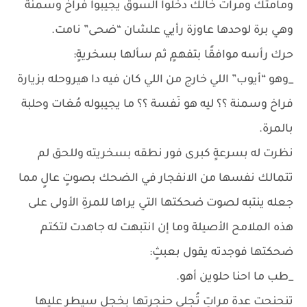
ومامتك ومرات خالك دخلوا السوق يجيبوا فراخ وسمنة
وهي برة لوحدها عاوزة رأيي علشان “ضحى” نامت.
حرك رأسه موافقًا بتفهمٍ ثم سألها بسخريةٍ:
_وهو “أيوب” اللي خارج من اللي كان فيه دا هيروحله بزيارة
فراخ وسمنة ؟؟ ليه هو نَفسة ؟؟ ما يجيبوله مُغات وحلبة
بالمرة.
نظرت له بسرعةٍ كبرى فور نطقه بسخريته وللحق لم
تتمالك نفسها من الانفجار في الضحك بصوتٍ عالٍ مما
جعله ينتبه لصوت ضحكتها التي يراها للمرةِ الأولى على
هذه الملامح الأصيلة وما إن انتبهت له جاهدت لتكتم
ضحكتها فوجدته يقول بعبثٍ:
_طب ما احنا حلوين أهو.
تنحنحت عدة مراتٍ تُجلي حنجرتها بخجلٍ سيطر عليها