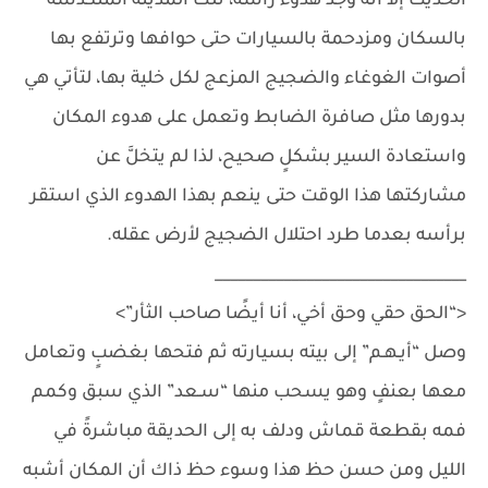
الحديث إلا أنه وجد هدوء رأسه، تلك المدينة المتكدسة
بالسكان ومزدحمة بالسيارات حتى حوافها وترتفع بها
أصوات الغوغاء والضجيج المزعج لكل خلية بها، لتأتي هي
بدورها مثل صافرة الضابط وتعمل على هدوء المكان
واستعادة السير بشكلٍ صحيح، لذا لم يتخلَّ عن
مشاركتها هذا الوقت حتى ينعم بهذا الهدوء الذي استقر
برأسه بعدما طرد احتلال الضجيج لأرض عقله.
_________________________________
<“الحق حقي وحق أخي، أنا أيضًا صاحب الثأر”>
وصل “أيـهـم” إلى بيته بسيارته ثم فتحها بغضبٍ وتعامل
معها بعنفٍ وهو يسحب منها “سـعد” الذي سبق وكمم
فمه بقطعة قماش ودلف به إلى الحديقة مباشرةً في
الليل ومن حسن حظ هذا وسوء حظ ذاك أن المكان أشبه