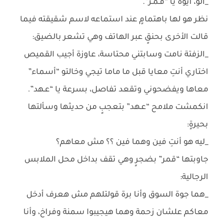
_ألو، أيوة يا “قـمـر”.
نظر هو لها باهتمامٍ عند استماعه لاسم شقيقته فيما
قالت الأخرى بحنقٍ عبر الهاتف وهي تشعر بالضيق:
_الزفتة نامت وسابتني محتاسة، عاوزة أجيب القميص
اختاري أنتِ معايا قبل ما ماما تيجي وخالتو “أسماء”
معاها ويفضحوني وتقعد تفاصل، بسرعة يا “عـهد”.
انكمشت ملامح “عـهد” بتعجبٍ من حديثها وسألتها
بحيرةٍ:
_ليه هو أنتِ فين وهما فين ؟؟ مش معاهم؟
جاوبتها “قمر” بضجرٍ وهي تقف بداخل محل الملابس
الرجالية:
_هما جوة السوق وأنا برة قولتلهم مش هعرف أدخل
معاكم علشان زحمة وهما هيجيبوا سمنة وفراخ، وأنا