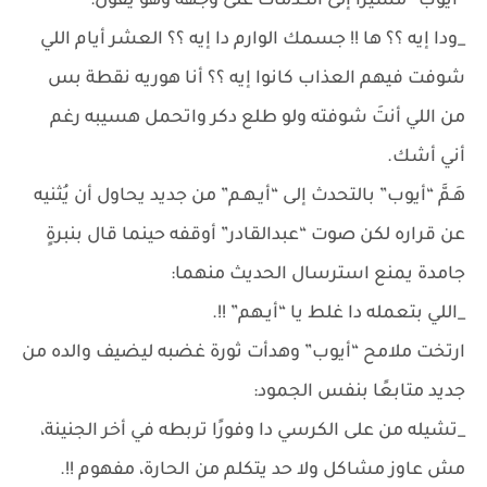
“أيوب” مُشيرًا إلى الكدمات على وجهه وهو يقول:
_ودا إيه ؟؟ ها !! جسمك الوارم دا إيه ؟؟ العشر أيام اللي
شوفت فيهم العذاب كانوا إيه ؟؟ أنا هوريه نقطة بس
من اللي أنتَ شوفته ولو طلع دكر واتحمل هسيبه رغم
أني أشك.
هَـمَّ “أيوب” بالتحدث إلى “أيـهـم” من جديد يحاول أن يُثنيه
عن قراره لكن صوت “عبدالقادر” أوقفه حينما قال بنبرةٍ
جامدة يمنع استرسال الحديث منهما:
_اللي بتعمله دا غلط يا “أيـهم” !!.
ارتخت ملامح “أيوب” وهدأت ثورة غضبه ليضيف والده من
جديد متابعًا بنفس الجمود:
_تشيله من على الكرسي دا وفورًا تربطه في أخر الجنينة،
مش عاوز مشاكل ولا حد يتكلم من الحارة، مفهوم !!.