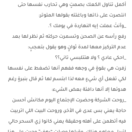
أكمل تناول الكعك بصمتٍ وهي تحارب نفسها حتى
انتصرت على ذاتها وباغتته بقولها المتوتر:
_وأنتَ عملت إيه النهاردة في يومك ؟.
رفع رأسه عن الصحن وتسمرت حركته ثم نظر لها بعد
عدم التركيز معها لمدة ثوانٍ وهو يقول بتعجبٍ:
_احكي عادي ؟ ولا هتتلبسي تاني؟؟
زفرت هي بقوةٍ في وجهه ففهم أنها تضغط على نفسها
لكي تفعل أي شيءٍ معه لذا ابتسم لها ثم قال بنبرةٍ رغم
هدوئها إلا أنها دافئة بعض الشيء:
_روحت الشركة وحضرت الإجتماع اليوم مكانش أحسن
حاجة يعني بس عدى في الأخر، وروحت البيت اللي اتربيت
فيه أتطمن على أهله وحقيقة يعني كانوا زي السحر حالي