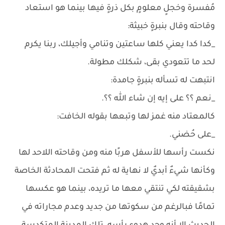
مُفسرة وخجلٍ معلومٍ بكل ذرةٍ فيها بينما هو استعاد
وقاحته وقال بنبرةٍ خبيثة:
_كدا كدا يعني كلها ساعتين وتنامي وأجيلك، ربنا يكرم
لحد ما تتعودي بقى، شكلك مطولة.
انتبهت له تسأله بنبرةٍ جامدة:
_نعم ؟؟ على إيه إن شاء الله ؟؟.
كالمعتاد منه غمز لها وتبعها بقوله الخافت:
_على حُضني.
نكست رأسها للأسفل هربًا منه ومن وقاحته اللاحد لها
وكأنها شيءٌ أبديٌ لا نهاية له ثم فتحت المحادثة الخاصة
بشقيقته لكي تنتقي معها ما تريده، بينما هو عكسها
تمامًا فبالرغم من سكوتها من جديد وعدم مجاراته في