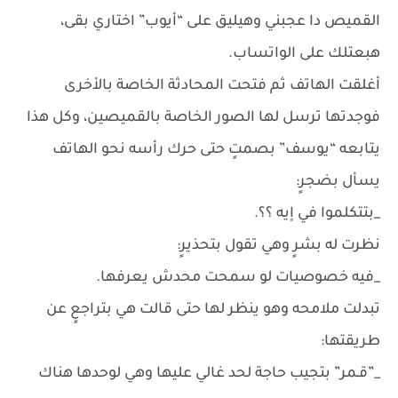
القميص دا عجبني وهيليق على “أيوب” اختاري بقى،
هبعتلك على الواتساب.
أغلقت الهاتف ثم فتحت المحادثة الخاصة بالأخرى
فوجدتها ترسل لها الصور الخاصة بالقميصين، وكل هذا
يتابعه “يوسف” بصمتٍ حتى حرك رأسه نحو الهاتف
يسأل بضجرٍ:
_بتتكلموا في إيه ؟؟.
نظرت له بشرٍ وهي تقول بتحذيرٍ:
_فيه خصوصيات لو سمحت محدش يعرفها.
تبدلت ملامحه وهو ينظر لها حتى قالت هي بتراجعٍ عن
طريقتها:
_”قـمر” بتجيب حاجة لحد غالي عليها وهي لوحدها هناك