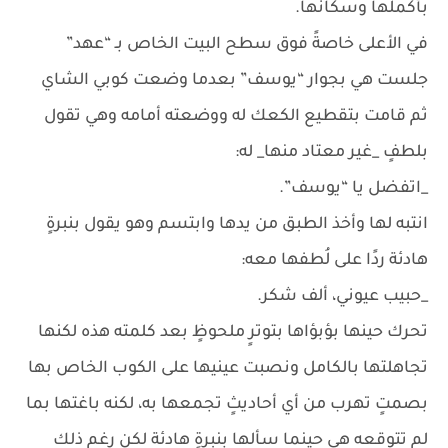
بأكملها وسكانها.
في الأعلى خاصةً فوق سطح البيت الخاص بـ “عهد”
جلست هي بجوار “يوسف” بعدما وضعت كوبي الشاي
ثم قامت بتقطيع الكعك له ووضعته أمامه وهي تقول
بلطفٍ _غير معتاد منها_ له:
_اتفضل يا “يوسف”.
انتبه لها وأخذ الطبق من يدها وابتسم وهو يقول بنبرةٍ
هادئة ردًا على لُطفها معه:
_حبيب عيوني، ألف شكر.
تحرك حينها بؤبؤاها بتوترٍ ملحوظٍ بعد كلمته هذه لكنها
تجاهلتها بالكامل ونصبت عينيها على الكوب الخاص بها
بصمتٍ تهرب من أي أحاديثٍ تجمعها به، لكنه باغتها بما
لم تتوقعه هي حينما سألها بنبرةٍ هادئة لكن رغم ذلك