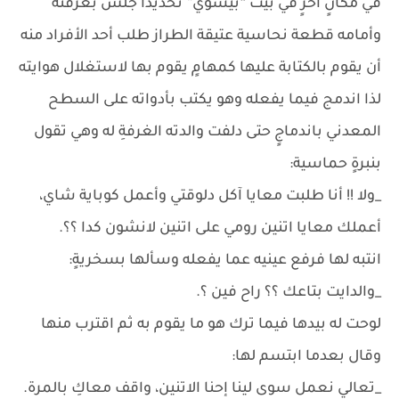
في مكانٍ أخرٍ في بيت “بيشوي” تحديدًا جلس بغرفته
وأمامه قطعة نحاسية عتيقة الطراز طلب أحد الأفراد منه
أن يقوم بالكتابة عليها كمهامٍ يقوم بها لاستغلال هوايته
لذا اندمج فيما يفعله وهو يكتب بأدواته على السطح
المعدني باندماجٍ حتى دلفت والدته الغرفةِ له وهي تقول
بنبرةٍ حماسية:
_ولا !! أنا طلبت معايا آكل دلوقتي وأعمل كوباية شاي،
أعملك معايا اتنين رومي على اتنين لانشون كدا ؟؟.
انتبه لها فرفع عينيه عما يفعله وسألها بسخريةٍ:
_والدايت بتاعك ؟؟ راح فين ؟.
لوحت له بيدها فيما ترك هو ما يقوم به ثم اقترب منها
وقال بعدما ابتسم لها:
_تعالي نعمل سوى لينا إحنا الاتنين، واقف معاكِ بالمرة.