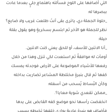
التي أضافها على اللوح فسألته باهتمامٍ جليٍ بعدما عادت
ببصرها له:
_حلوة الجملة دي، ياترى بقى أنتَ طلعت غريب ولا ضايع؟
نظر للجملة هو الأخر ثم ابتسم بسخريةٍ وهو يقول بقلة
حيلة:
_أنا الاتنين للأسف، أو للحق يعني كنت الاتنين.
أومأت له موافقةً ثم استعدت لكي تنزل وهذا من خلال
رفعها للأشياء الموضوعة على الأرض فوجدته يمسك
كفها ثم قال بنبرةٍ مختلطة المشاعر تضاربت بداخله
وكأن البُساط يُسحب من أسفله:
_ممكن تقعدي شوية معايا؟.
انخفضت رأسها نحو موضع كفه القابض على يدها
فأضاف هو بنبرةٍ عادية يواري خلفها تخبطه بسبب