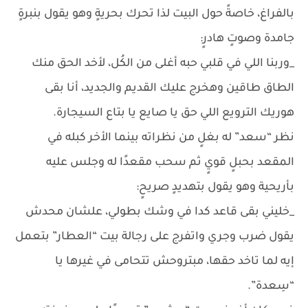
بالفراغ، خاصةً حول البيت لذا تحرك بحريةٍ وهو يقول بنبرةٍ
جامدة وصوتٍ هادرٍ:
_وربنا اللي في قلبي حبه أغلى من الكُل، لأخد الحق منك
الطاق طاقين وهخرج عليك القديم والجديد، أنا بقى
هوريك الترويع اللي حق يا صايع يا بتاع السيجارة.
نظر “سعد” له بغلٍ من نظراته بينما الأخر كبله في
المقعد بحبلٍ قويٍ ثم سحب مقعدًا له وجلس عليه
بأريحية وهو يقول بتهديدٍ صريحٍ:
_خليني بقى قاعد كدا في وشك بطولي، علشان محدش
يقول ضرب وجري واتفرج على رجالة بيت “العطار” بتعمل
إيه لما تاخد حقها، مبتروحش تتحامى في غيرها يا
“سِعدة”.