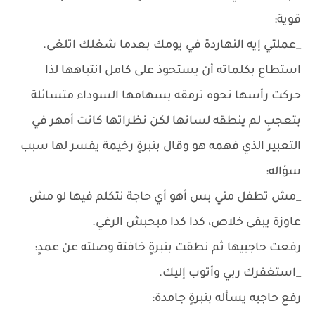
قوية:
_عملتي إيه النهاردة في يومك بعدما شغلك اتلغى.
استطاع بكلماته أن يستحوذ على كامل انتباهها لذا
حركت رأسها نحوه ترمقه بسهامها السوداء متسائلة
بتعجبٍ لم ينطقه لسانها لكن نظراتها كانت أمهر في
التعبير الذي فهمه هو وقال بنبرةٍ رخيمة يفسر لها سبب
سؤاله:
_مش تطفل مني بس أهو أي حاجة نتكلم فيها لو مش
عاوزة يبقى خلاص، كدا كدا مبحبش الرغي.
رفعت حاجبيها ثم نطقت بنبرةٍ خافتة وصلته عن عمدٍ:
_استغفرك ربي وأتوب إليك.
رفع حاجبه يسأله بنبرةٍ جامدة: