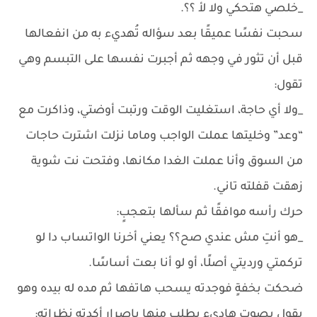
_خلصي هتحكي ولا لأ ؟؟.
سحبت نفسًا عميقًا بعد سؤاله تُهديء به من انفعالها
قبل أن تثور في وجهه ثم أجبرت نفسها على التبسم وهي
تقول:
_ولا أي حاجة، استغليت الوقت ورتبت أوضتي، وذاكرت مع
“وعد” وخليتها عملت الواجب وماما نزلت اشترت حاجات
من السوق وأنا عملت الغدا مكانها، وفتحت نت شوية
زهقت قفلته تاني.
حرك رأسه موافقًا ثم سألها بتعجبٍ:
_هو أنتِ مش عندي صح؟؟ يعني أخرنا الواتساب دا لو
تركمتي ورديتي أصلًا، أو لو أنا بعت أساسًا.
ضحكت بخفةٍ فوجدته يسحب هاتفها ثم مده له بيده وهو
يقول بصوتٍ هاديءٍ يطلب منها بإصرارٍ أكدته نظراته: