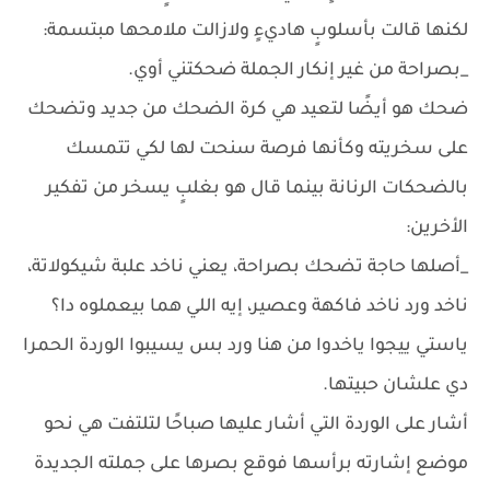
لكنها قالت بأسلوبٍ هاديءٍ ولازالت ملامحها مبتسمة:
_بصراحة من غير إنكار الجملة ضحكتني أوي.
ضحك هو أيضًا لتعيد هي كرة الضحك من جديد وتضحك
على سخريته وكأنها فرصة سنحت لها لكي تتمسك
بالضحكات الرنانة بينما قال هو بغلبٍ يسخر من تفكير
الأخرين:
_أصلها حاجة تضحك بصراحة، يعني ناخد علبة شيكولاتة،
ناخد ورد ناخد فاكهة وعصير، إيه اللي هما بيعملوه دا؟
ياستي ييجوا ياخدوا من هنا ورد بس يسيبوا الوردة الحمرا
دي علشان حبيتها.
أشار على الوردة التي أشار عليها صباحًا لتلتفت هي نحو
موضع إشارته برأسها فوقع بصرها على جملته الجديدة