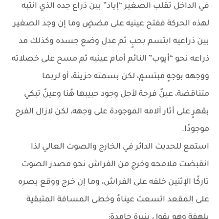
في الداخل تقلب الصغير “إياد” بين ذراع جده الذي انتبه
لهذه الحركة ففتح عينيه على مضضٍ وما إن وجد الصغير
بين ذراعيه ابتسم بحبٍ ثم عدل وضع جسده وكذلك مد
ذراعه نحو “أيوب” النائم أمام عينيه ثم مسح على خصلاته
ووجهه بوجهٍ مبتسمٍ، لكن بسمته حزينة، أو لربما
متناقضة، عينٌ فرحة لأجل وجود حبيبها هُنا وعينٌ تبكي
بقهرٍ على أثار آلامه الموجودة على وجهه، لكن لازال الفرح
موجودًا.
استمع للحديث الدائر في الخارج والصوت العالي لذا
انقبضت ملامحه وخرج من الفراش نحو مصدر الصوت
تاركًا الإثنين خلفه على الفراش، وما إن خرج ووقع بصره
على المقعد اتسعت عيناهُ وخطى المسافة المتبقية
بلهفةٍ وهو يقول بنبرةٍ جامدة: