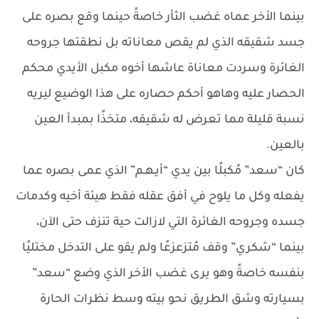
بينما الأخر عماه غضب الثأر خاصةً حينما وقع بصره على
جسد شقيقه الذي لم يقص معاناته بل نطقتها جروحه
الغائرة وسردت معاناة عاشها أخوه مكبل الأيدي محكم
الحصار عليه وهاهو أحكم حصاره على هذا الوضيع ليريه
نسبة قليلة مما تعرض له شقيقه، متخذًا بمبدأ العين
بالعين.
كان “سعد” مُكبلًا بين يدي “أيـهـم” الذي عمى بصره عما
يفعله وكل ما يلوح في أفق عقله فقط هيئة أخيه وكدمات
جسده وجروحه الغائرة التي لازالت حية تنزف حتى الآن،
بينما “شكري” وقف مُتزعزعًا ولم يقو على التدخل مختليًا
بنفسه خاصةً وهو يرى غضب الأخر الذي وضع “سعد”
بسيارته وشق الطريق نحو بيته وسط نظرات الحارة