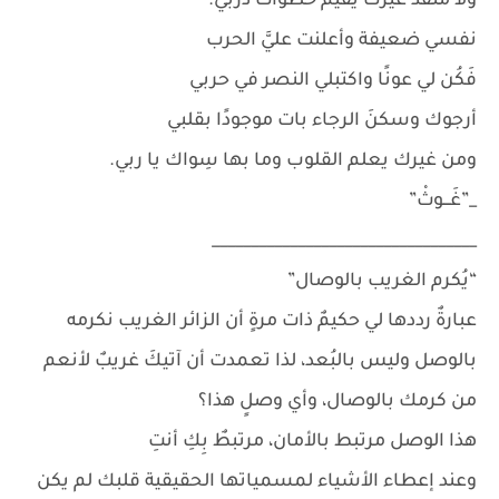
ولا منقذٌ غيركَ يقيم خطوات دربي.
نفسي ضعيفة وأعلنت عليَّ الحرب
فَكُن لي عونًا واكتبلي النصر في حربي
أرجوك وسكنَ الرجاء بات موجودًا بقلبي
ومن غيرك يعلم القلوب وما بها سِواك يا ربي.
_”غَـــوثْ”
__________________________________
“يُكرم الغريب بالوصال”
عبارةٌ رددها لي حكيمٌ ذات مرةٍ أن الزائر الغريب نكرمه
بالوصل وليس بالبُعد، لذا تعمدت أن آتيكَ غريبٌ لأنعم
من كرمك بالوصال، وأي وصلٍ هذا؟
هذا الوصل مرتبط بالأمان، مرتبطٌ بِكِ أنتِ
وعند إعطاء الأشياء لمسمياتها الحقيقية قلبك لم يكن