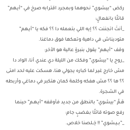
ركض “بيشوي” نحوهما وبمجرد اقترابه صرخ في “أيـهم”
قائلًا بانفعالٍ:
_أنتَ اتجننت ؟؟ إيه اللي بتعمله دا ؟؟ فكه يا “أيـهم”
متوديناش في داهية وتعكها فوق دماغنا.
وقف “أيـهم” يقول بنبرةٍ عالية هو الأخر:
_روح يا “بيشوي” وفكك من الليلة دي عندي أنا، الواد دا
مش خارج غير لما كباره يجولي هنا، هسكت عليه لحد امتى
؟؟ ها ؟؟ مش هفكه وكلمة كمان هتكبر في دماغي وأربطه
في الشجرة.
هَـمَّ “بيشوي” بالنطق من جديد فأوقفه “أيـهـم” حينما
رفع صوته قائلًا بغضبٍ جام:
_”بــيـشوي” !! خِــلصنا خلاص.