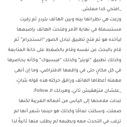
_افتحي كدا معلش.
وزعت هي نظراتها بينه وبين الهاتف بترددٍ ثم زفرت
مستسملة في نهاية الأمر وفتحت الهاتف بإصبعها
ليأخذه هو ثم فتح تطبيق تبادل الصور “انستجرام” ثم
قام بالبحث عن نفسه وقام بالضغط على خانة المتابعة
وكذلك تطبيق “تويتر” وكذلك “فيسبوك” وكأنه يحاصرها
في كل مكانٍ حتى في واقعها الافتراضي، وما إن أنهى
مهمته أعطاها الهاتف ورافق حركته هذه قوله بثباتٍ:
_علشان متزهقيش تاني، وهردلك الـ Follow.
تبدلت ملامحها إلى اليأس من أفعاله الغريبة لكنها
صمتت، وسكتت تمامًا وكذلك هو حينما شعر أنها لم
ترغب في التحدث معه وبطبعه لم يطلب منها ثانيةً لذا