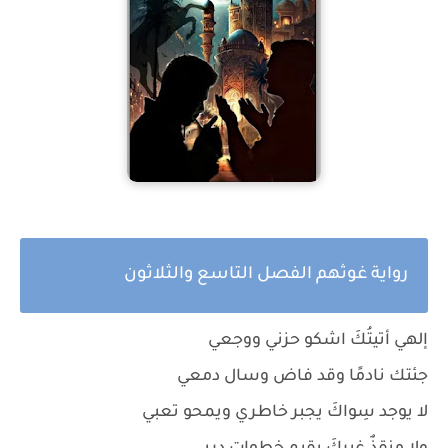
رواية غوثهم الفصل التاسع والثلاثون
إلهي أتيتُكَ اشكو حزني ووجعي
جئتك نادمًا وقد فاض وسال دمعي
لا يوجد سِواكَ يجبر خاطري ويمحو تعبي