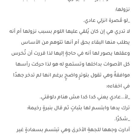
نزولها:
_لو مُصرة انزلي عادي.
لا تدري هي إن كان يُلقي عليها اللوم بسبب نزولها أم أنه
يطلب منها البقاء بحق أم أنها تتوهم من الأساس
وعقلها يصور لها أنه في حاجةٍ إليها لذا قررت أن تُخرس
كل الأصوات بداخلها وتستمع له هو لذا حركت رأسها
موافقةً وهي تقول بتوترٍ واضحٍ برغم انها لم تدخر جهدًا
في اخفاءه:
_لأ…عادي يعني كدا كدا مش هنام دلوقتي.
ترك يدها وابتسم لها بثباتٍ ثم قال بنبرةٍ رخيمة:
_شكرًا.
أدارت وجهها للجهةِ الأخرىٰ وهي تبتسم بسعادةٍ غير