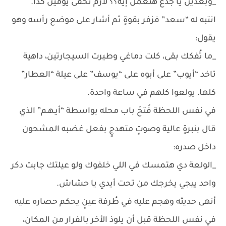
_وبعدين يا جدع هتعمل إيه؟؟ لازم تخفى يومين كدا.
انتبه له “سعد” فزفر بقوةٍ ثم أشار على موضع رأسه وهو
يقول:
_ما تُفكك بقى، كلت دماغي وطيرت السيجارتين، داهية
تاخد “أيوب” على أبوه على “يوسف” على عيلة “العطار”
كلها، يولعوا كلهم في ساعة واحدة.
في نفس اللحظة فُتحَ باب محله بواسطة “أيـهـم” الذي
قال بنبرةٍ عالية وصوتٍ متهدجٍ بفعل غضبه المشحون
داخل صدره:
_الولعة دي هتمسك في اللي خلفوك ولو عيلتك جابت دكر
واحد ييجي يخرجك من تحت أيدي يا حشاش.
أنهى حديثه وهجم عليه في طُرفة عينٍ يحكم حصاره عليه
في نفس اللحظة قبل أن يلوذ الأخر بالفرار من المكان،