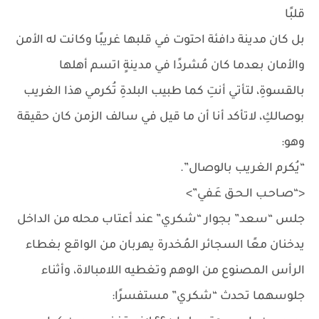
قلبًا
بل كان مدينة دافئة احتوت في قلبها غريبًا وكانت له الأمن
والأمان بعدما كان مُشردًا في مدينةٍ اتسم أهلها
بالقسوةِ، لتأتي أنتِ كما طبيب البلدةِ تُكرمي هذا الغريب
بوصالكِ، لاتأكد أنا أن ما قيل في سالف الزمن كان حقيقة
وهو:
“يُكرم الغريب بالوصال”.
<“صـاحـب الـحـق عَـفي”>
جلس “سعد” بجوار “شكري” عند أعتاب محله من الداخل
يدخنان معًا السجائر المُخدرة يهربان من الواقع بغطاء
الرأس المصنوع من الوهم وتغطيه اللامبالاة، وأثناء
جلوسهما تحدث “شكري” مستفسرًا: