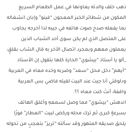
ذهب خلف والدته يعاونها في عمل الطعام السريع
المكون من شطائر الخبز المعجون “فينو” وإبان انشغاله
بما يفعله صدح صوت هاتفه في جيبه لذا أخرجه يجاوب
على المتصل الذي لم يكن سوى أحد الشباب الذين
يعملون معهم وبمجرد اتصال الأخر به قال الشاب بقلقٍ:
_ألو يا أستاذ “بيشوي” الحارة كلها بتقول إن الأستاذ
“أيهم” دخل محل “سعد” وضربه وخده معاه في العربية
ودلوقتي أنا جيت عند البيت لقيته فاضي بس العربية
واقفة، أنتَ كنت معاه ؟؟.
اندهش “بيشوي” مما وصل لسمعهِ وأغلق الهاتف
بسرعةٍ كبرى ثم ترك محله وركض لبيت “العطار” فورًا
يلحق صديقه المتهور وقد سألته “تريز” بتعجبٍ من تحوله