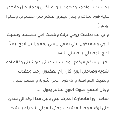
رحت بدلت واحمد ومحمد نزلو اغراضي وعمار حيل مقهور
عليه هوه ساهر وايمن ميفرق عنهم شي حضنوني وضلوا
يبجونً
واني هم طلعت روحي نزلت وشفت امي حضنتها وضليت
ابجي وهيه تكول بنتي رفعي راسي يمه وراس ابوج يبعدً
امج ياوحيدتي يا حبيبتي يانهر
نهر : راسكم مرفوع يمه لبست عباتي وبوشيتي وكالو اجو
شويه وصاحلي ابوي كال راح يعقدون رحت وعقدت
ونطيت الموافقه وانه كوه احجي شويه واسمع صياح
وجان اسمع صوت اخوي سامر يكول ....
سامر : ورا ماصارت العركه بيني وبين هذا الولد الي عتدى
على ارضنه وحلالنه شردت وحتى تلفوني شمرته بالشط