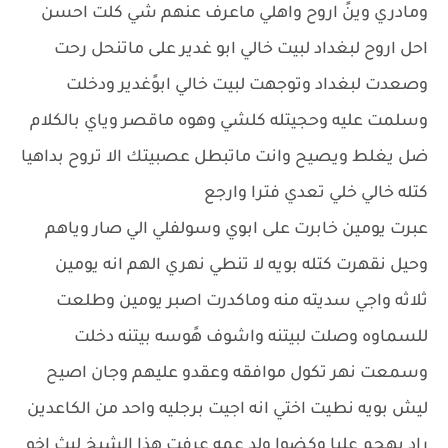
ومادري وينً اروح واهلي ماعرف عنهم شي كلت احسن
احل اروح لبغداد لبيت خالي ابو غدير على ماتنحل رحت
وصعدت لبغداد وتوجهت لبيت خالي ابوًغدير ودخلت
وسلمت عليه وحجيتله كلشي وهوه ماقصر وياي بالكلام
ضل يغلط ويصيح وانت ماتبطل عصبيتك الا تروح بداهيا
كتله خالي خلي تعدي فترا وارجع
عبرت يومين خابرت على ابوي وسولفلي الي صار وياهم
وحيل نقهرت كتله بويه لا تنطي نهري الهم انه يومين
ثلاثه واجي سديته منه وماكدرت اصبر يومين وطلعت
للسماوه وصلت لبيتنه واشوف هًوسه بيتنه دخلت
وسمعت نهر تكول موافقه وعقدو عليهم وجان اصيح
ليش بويه نطيت اختي انه اجيت برجليه واحد من الكاعدين
راد يهجم عليا وكضوا ولد عمه عرفت هذا الشيخ ليث اخو