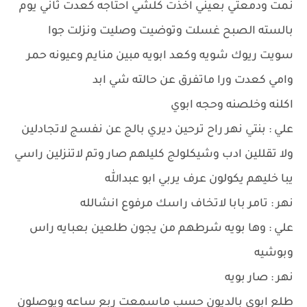
نمت ودمعتي بعيني اخذت كلشي احتاجه كعدت ثاني يوم
بالسته الصبح غسلت وتوضيت وصليت ونزلت جوا
سويت ريوك شويه وكعد ابويه مبين منايم وعيونه حمر
وامي كعدت ورا ماتفرق عن حالته شي ابد
اكلنه وخلصنه وحجه ابوي
علي : بنتي نهر راح ترحين ديري بالج عن نفسج لاتجادلين
ولا تقللين ادب وشيكلولج كليلهم صار وتم لاتنزلين راسي
يبا خليهم يكولون عرف يربي ابو عبدالله
نهر : تامر بابا لاتخاف راسك مرفوع انشالله
علي : وها بويه شرطهم من يجون طلعين بعبايه راس
وبوشيه
نهر : صار بويه
طلع ابوي بالديون حسب ماسمعت ربع ساعه ويوصلون