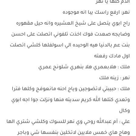
الدم كلها يا نهر
نهر: ارفع راسك يبا انه موجوده
راح ابوي يتصل على شيخ العشيره وانه حيل مقهوره
وضايجه صعدت فوك اخذت تلفوني اتصلت على احسن
بنت عم بالدنيا هيه الوحيده الي اسولفلها كلشي اتصلت
اول مادك رفعته
ملك : هلابعمري هلا بنهري شلونج عمري
نهر : زينه ملك
ملك : حبيبتي لاتضوجين وياج احنه مانعوفج وكلها فترا
وتعدي كتلها الله كريم سديته منها ونزلت جوا اجه ابوي
وكال
علي : آم عبدالله روحي وي نهر للسوك وكلشي شتري الها
وهاج هاي خمس ملايين لاتخلين بنفسها شي وباجر