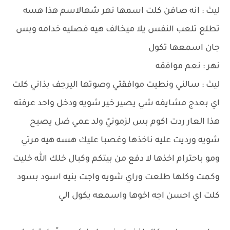
ليث : انه صافن كلت اسمها نهر شهالاسم هذا هسه
تطلع تلعب النفس يلا ميخالف هيه فصليه خدامه وبس
جان اسمعها تكول
نهر : نعم موافقه
ليث : سالني ونطيت موافقتي وصوتها اليرجف بذاني كلت
اي بعدج مشايفه شي يصير خير شويه ودخل واحد عرفته
هذا العار ردت اكوم بس لزمونيً ولد عمي ضل يصيح
شويه ورديت عليه ناخذها وغصبا عليك هسه هيه مرتي
ومو باحترام اخذها لا دفع من بيتكم وكبال خلك الله خليت
وكمت وكلها طلعت وراي شويه واجت بنيه اسود بسود
كلت اي احسن اجه اخوها واسمعه يكول الي