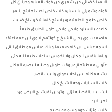
الا هذا كضاني من شعري من فوكً العبايه وجرانيً كل
قوته وشمرني بالسياره كلت خلص اجت نهايتج يانهر
خلص حلمج الحلمتيه ودراستج كلها تبخرت اخ ضليت
كاعده بالسياره وابجي وابجي طول الطريق طبعاً
ماصعدت وي رجلي الشيخ.ع كولتهم لا وي ابن عمه اعتقد
اسمه عباس لان كله صعدها وياك عباس مو طايق ابقى
وياها بنفس المكان ولا لخمس ساعات طبعا انه حتى
عيًوني مغطيتهمً مر وقت طويل وصلنه للبصره المكان
يشبه مكانه بس احلا بهواي والبيت قصر
خلت السيارات وجه الشيخ كال
ليث : يلا يالفصليه نزلي لوتردين نفرشلج الارض ورد
نهر : لارد
خليت ونزلت جوه وسمعه يصيح