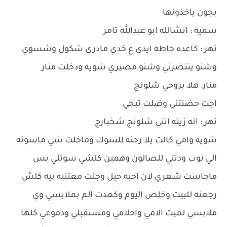
يجون ياخذونها
سميه : انشالله ابو عبدالله تامر
نهر : كاعده حاطه ايدي ع خدي مادري شكول وشسوي
وشنو ينتضرني وشنو مصيري شويه ودخلت منار
منار: هلا يروحي شلونج
اجت حضنتني وضلت تبحي
نهر : انه زينه انتي شلونج شخبارج
شويه وامي كالت يلا رحنه للسوك وماخلت شي ماسوته
الي نوب ودتني للصالون وهمين كلشي سوتلي بس
ماجاست شعري لان احبه حيل وجنت معتنيه بيه كلش
رجعنه للبيت وخلص اليوم وكعدت الم بملابسي وي
ملابسي لميت الامي واحلامي ومستقبلي ودموعي كلها