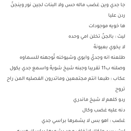
جا جدي وين غضب ماله حس ولا البنات لجين نور وينجنً
ردن عليا
ها خويه موجودات
ليث : بالجنً تخلن امي وحده
لا يخوي بعيونهً
طلعنه انه وجديً وابوي وشيوخنه تًوجهنه للسماوه
وصلنه ب11 تقريبا وجبنه شيخ شويهً واسمع جدي يكول
عكاب : طبعا انتم مجتمعين وماتدرون الفصليه المن راح
تروح
ردو كلهم لا شيخ ماندري
دنه عليه غضب وكال
غضب : اهو بس لا يشمرها براسي جدي