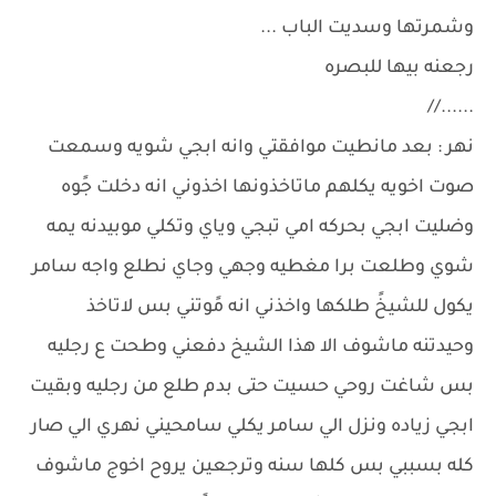
وشمرتها وسديت الباب ...
رجعنه بيها للبصره
......//
نهر : بعد مانطيت موافقتي وانه ابجي شويه وسمعت
صوت اخويه يكلهم ماتاخذونها اخذوني انه دخلت جًوه
وضليت ابجي بحركه امي تبجي وياي وتكلي موبيدنه يمه
شوي وطلعت برا مغطيه وجهي وجاي نطلع واجه سامر
يكول للشيخً طلكها واخذني انه مًوتني بس لاتاخذ
وحيدتنه ماشوف الا هذا الشيخ دفعني وطحت ع رجليه
بس شاغت روحي حسيت حتى بدم طلع من رجليه وبقيت
ابجي زياده ونزل الي سامر يكلي سامحيني نهري الي صار
كله بسببي بس كلها سنه وترجعين يروح اخوج ماشوف