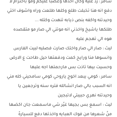
سامر : رد عليه وكال اخذها وغصبا عليكم وموً باحترام لا
دفع انه هنا تخبلت طلع وكلها طلعت وراه واشوف اختي
وحيدتنه واكفه بنص ذيابه تنهدت وكتله ...
طلكها ياشيخ واخذني انه موتني الي صار مو متقصده
هوه الي تهجم عليه
ليث : صار الي صار واختك صارت فصليه لبيت الفارس
وانسوها منا ورايح كمت ودفعتها حيل طاحت ع الارض
وحسيت بيها تاذت بس مارحمتها اجه عليها
سامر : كومي يبعد اخوج ياروحي كومي سامحيني كله مني
انه السبب بالي صار انشالله فتره سنه وترجعين يا
وحيدتنه نهري حبيبتي لاتبجين
ليث : اسمع بس بجيها غيًر شي ماسمعت جان اكضها
منً شعرها من فوك العبايه واخذتها دفع للسيارهً