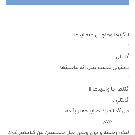
لاگيتها وحاچتني حنة ايدها
'
گالتلي
عجنوني غصب بس آنه ماحنيتها
'
گتلها چا والبيدها !!
گالتلي..
من گد الفرك صاير حمار بأيدها
.........../////
ليث : رجعنه وابوي وجدي حيل معصبين من كلامهم فوك