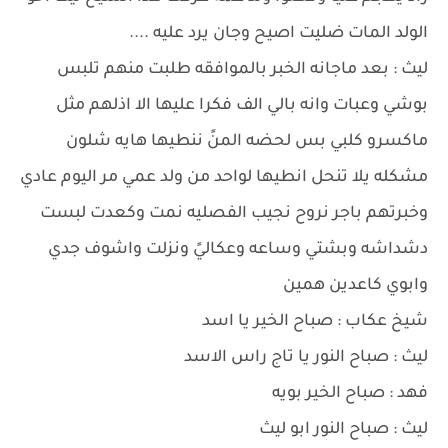
الولد المات ضليت اصيح وجان يرد عليه ....
ليث : بعد ماجانه الخبر بالموافقه طلبت منهم تلبس
بوشي وعبات وانه بالي الف فكرا عليها الا اذلهم مثل
ماكسرو كلبي بس لحضه المنً ننطيها هايه شلون
مشكله يلا تنحل انطيها لواحد من ولد عمي مر اليوم عادي
وخبرتهم باجر نروح نجيب الفصليه نمت وكعدت لبست
دشداشه وبشتي وساعه وعكاليً ونزلت واشوف جدي
وابوي كاعدين همين
شيخ عكاب : صباح الخير يا اسد
ليث : صباح النور يا تاج راس الاسد
فهد : صباح الخير بويه
ليث : صباح النور ابو ليث