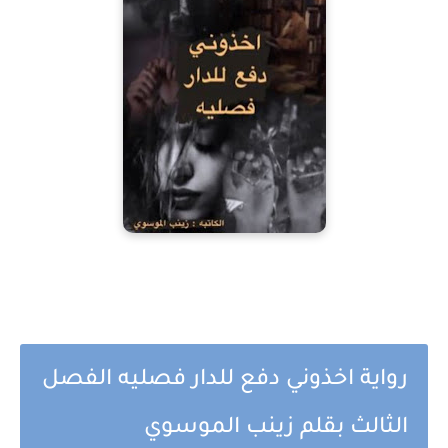
رواية اخذوني دفع للدار فصليه الفصل
الثالث بقلم زينب الموسوي