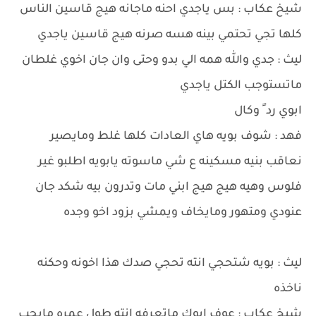
شيخ عكاب : بس ياجدي احنه ماجانه هيج قاسين الناس
كلها تجي تحتمي بينه هسه صرنه هيج قاسين ياجدي
ليث : جدي والله همه الي بدو وحتى وان جان اخوي غلطان
ماتستوجب الكتل ياجدي
ابوي رد ً وكال
فهد : شوف بويه هاي العادات كلها غلط ومايصير
نعاقب بنيه مسكينه ع شي ماسوته يابويه اطلبو غير
فلوس وهيه هيج هيج ابني مات وتدرون بيه شكد جان
عنودي ومتهور ومايخاف ويمشي بزود اخو وجده
ليث : بويه شتحجي انته تحجي صدك هذا اخونه وحكنه
ناخذه
شيخ عكاب : عوف ابوك ماتعرفه انته طول عمره مايحب