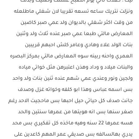
ليث : كعدت ثاني يوم الصبح غسلت وصليت وبدلت
ونزلت نتريك ساعه تسعه تقريبا لان شغلي ماطلعله
من وقت اكثر شغلي بالديوان ولد عمي صبر كاضين
المعارض مالتي طبعا عمي صبر عنده ثلاث ولد وثنين
بنات الولد علاء وهادي وعامر كلش احبهم قريبين
العمري واحنه ربينه سوه المعارض مالتي بمركز البصره
والبنات ميلاد و وداد وهذن اعتبرهن مثل خواتي مياده
ولجين ونور وعندي عمي شهم عنده ثنين بنات ولد واحد
بس اسمه عباس وهذا ابو كلفه وخواته غزل وصدف
جانت صدف كل حياتي حيل احبها بس ماحجيت الاحد رغم
صغر سنها بس انه هويتها من عمرها سنتين والحد
هسه عمرها 22 سنه وهيه ماخذه كل تفكيري بس محد
يدري بهالسالفه بس صديقي عمر المهم كاعدين على