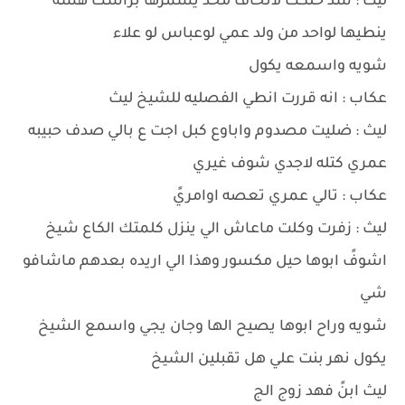
ليث : سد حلكك لاتخاف محد يشمرها براسك هسه
ينطيها لواحد من ولد عمي لوعباس لو علاء
شويه واسمعه يكول
عكاب : انه قررت انطي الفصليه للشيخ ليث
ليث : ضليت مصدوم واباوع كبل اجت ع بالي صدف حبيبه
عمري كتله لاجدي شوف غيري
عكاب : تالي عمري تعصه اوامريً
ليث : زفرت وكلت ماعاش الي ينزل كلمتك الكاع شيخ
اشوفً ابوها حيل مكسور وهذا الي اريده بعدهم ماشافو
شي
شويه وراح ابوها يصيح الها وجان يجي واسمع الشيخ
يكول نهر بنت علي هل تقبلين الشيخ
ليث ابنً فهد زوج الج