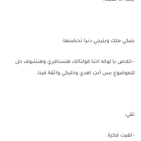
بتبكي ملك وبتيجي دنيا تحضنها:
- خلاص يا لوكه احنا قولنالك هتسافري وهنشوف حل
للموضوع بس أنتِ اهدي وخليكي واثقة فينا.
تقي:
- لقيت فكرة.