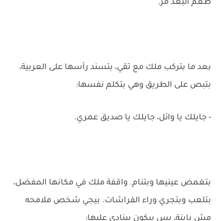
طعم البُعد مر.
بعد ما بتركب ملك مع تقي، بتسند رأسها على العربية،
بتبص على الطريق وهي بتكلم نفسها:
- جايلك يا وائل، جايلك يا صديق عمري.
بتغمض عينيها وبتنام. واقفة ملك في مكانها المفضل،
بتلعب وبتجري وراء الفراشات. بيجي شخص ملامحه
مش باينة، بس بيكون بينادي عليها: