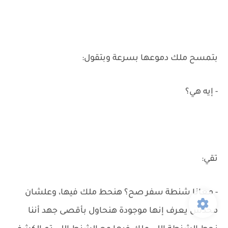
بتمسح ملك دموعها بسرعة وبتقول:
- إيه هي؟
تقي:
- معانا شنطة سفر صح؟ هنحط ملك فيها، وعلشان
محدش يعرف إنها موجودة هنحاول بأقصى جهد أننا