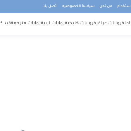
استخدام
من نحن
سياسة الخصوصيه
أتصل بنا
املة
روايات عراقية
روايات خليجية
روايات ليبية
روايات مترجمة
قيد كت