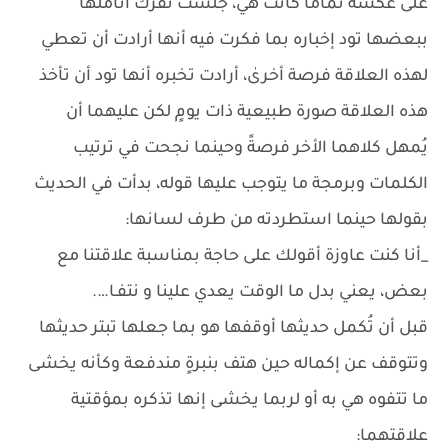
على عكسه تمامًا كانت هي، جلست تفرك أناملها
ببعضها تود إخباره بما فكرت فيه أنها أرادت أن تعطي
لهذه العلاقة فرصة أخرىٰ، أرادت تخبره أنها تود أن تأخذ
هذه العلاقة صورة طبيعية ذات يومٍ لكن عليهما أن
يُمهل كلاهما الأخر فرصةً وحينما نجحت في ترتيب
الكلمات وبرمجة ما يتوجب عليها قوله، بدأت في الحديث
بقولها حينما استطردته من طرف لسانها:
_أنا كنت عاوزة أقولك على حاجة بمناسبة علاقتنا مع
بعض، يعني بدل ما الوقت يعدي علينا و نتفـا….
قبل أن تُكمل حديثها أوقفها هو بما جعلها تبتر حديثها
وتتوقف عن إكماله حين هتف بنبرةٍ مندفعة وكأنه يخشى
ما تتفوه هي به أو لربما يخشى إنها تذكره بمؤقتية
علاقتهما: