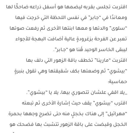
اقتربت تجلس بقربه ليضمها هو أسفل ذراعه ضاحكًا لها
ومعاندًا في “جابر” في نفس اللحظة التي خرجت فيها
“سلوى” والدتها و معها ابنتها الأخرى ثم رفعت صوتها
تعبر عن الفرحة بزغرودةٍ عالية أضافت البهجة للأجواء
ليبقى الخاسر الوحيد هُنا هو “جـابر”.
اقتربت “مارينا” تخطف باقة الزهور التي دلف بها
“بيشوي” ثم وضعتها بكف شقيقتها وهي تقول بنبرةٍ
حماسية:
_يلا اقفي علشان تتصوري بيها، يلا يا “بيشوي”.
اقترب “بيشوي” يقف حيث إشارة الأخرى ثم تبعته
“مهرائيل” إلى هناك بخجلٍ منه حتى تضرج وجهها بحمرة
الخجل وقبضت على باقة الزهور تتشبث بها فضحك هو