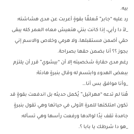
بيه.
رد عليه “جابر” مُعلقًا بقوةٍ أعربت عن مدى هشاشته:
_لأ دا رأيي، إذا كانت بنتي هتعيش معاه العمر كله يبقى
حقي أضمن مستقبلها، ولا هرمي وخلاص والاسم إني
بجوز ؟؟ أنا بضمن حقها بصراحة.
رغم مدى حقارة شخصيته إلا أن “بيشوي” قرر أن يلتزم
ببعض الهدوء وابتسم له وقال بنبرةٍ هادئة:
_وأنا موافق بس أنا…
هُنا لم تدعه “مهرائيل” يُكمل حديثه بل اندفعت بقوةٍ قد
تكون امتلكتها للمرةِ الأولى في حياتها وهي تقول بنبرةٍ
جامدة تقف نِدًا لوالدها ورفعت رأسها وهي تسأله:
_هو دا شرطك يا بابا ؟.