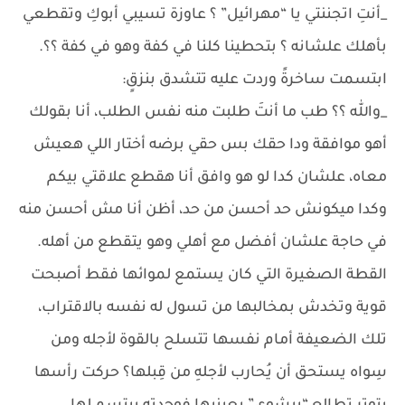
_أنتِ اتجننتي يا “مهرائيل” ؟ عاوزة تسيبي أبوكِ وتقطعي
بأهلك علشانه ؟ بتحطينا كلنا في كفة وهو في كفة ؟؟.
ابتسمت ساخرةً وردت عليه تتشدق بنزقٍ:
_والله ؟؟ طب ما أنتَ طلبت منه نفس الطلب، أنا بقولك
أهو موافقة ودا حقك بس حقي برضه أختار اللي هعيش
معاه، علشان كدا لو هو وافق أنا هقطع علاقتي بيكم
وكدا ميكونش حد أحسن من حد، أظن أنا مش أحسن منه
في حاجة علشان أفضل مع أهلي وهو يتقطع من أهله.
القطة الصغيرة التي كان يستمع لموائها فقط أصبحت
قوية وتخدش بمخالبها من تسول له نفسه بالاقتراب،
تلك الضعيفة أمام نفسها تتسلح بالقوة لأجله ومن
سِواه يستحق أن يُحارب لأجلهِ من قِبلها؟ حركت رأسها