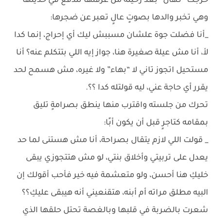
خرجت “نـهال” بعد رحيله من غرفتها تندفع في حديثها
وهي تخبر والدها بصوتٍ عالٍ تعبر عن ضجرها:
_أنا فضلت جوة علشان مسببش ليك أي إحراج، إنما كدا
لأ، أنا مش عيلة صغيرة هنا، جواز إيه اللي بتتكلم عنه؟ أنا
مستحيل اتجوز تاني لا “بهاء” ولا غيره، مش هسمح لحد
يقرر أي حاجة عني، ليه قولتله كدا ؟؟.
تحرك من جلسته واقترب منها ينطق بصرامةٍ تليق
بمقامه كتاجرٍ قبل أن يكون أبًا:
_ قولت اللي لازم يتقال بصراحة، أنا مش هستنى لما حد
يعدل على تربيتي وأخلاق بنتي، لو مش هتتجوزي يبقى
خليكِ هنا أحسن، ولو متعشمة فيه خير فأحب أقولك إن
البيه مطلق مراته أم أبنه، هتقنعيني أنه هيبقى عليكِ؟؟
شعرت بالضربة في قلبها وبالغصة تحتل حلقها الذي