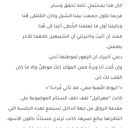
كان هذا بمحتملٍ، لكنه تحقق وسار،
فربما تكون جمعت بيننا السُبل وكان المُلتقى هُنا
وياليتنا أول ما تعلمنا الخُطى أتينا إلى هُنا،
فمنذ أن أتيتَ وأخبرتني أن الشبيهين كلاهما للأخر
يطمئن،
دعني أخبرك أن الزهور لموطنها تَحن،
وإن كُنت أنا وردةً فمن المؤكد إنكَ موطنٌ وإلا ما كان
القلب لكَ حَن.
<“خيوط اللُعبة معي، فلا تأتي فُرادة”>
كانت “مهرائيل” تقف خلف الستائر الموضوعة على
مقدمة الرواق من جهة الداخل تستمع لهذه الجلسة التي
انتظرتها ببالغ صبرها، كانت ترتدي فستانًا باللون الأسود