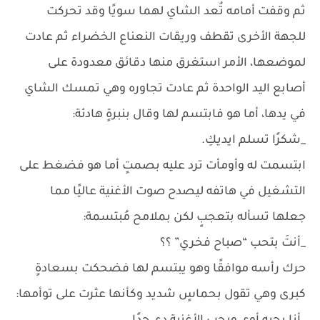
ثم وقفت أمامه تُعد الشاي لهما سويًا وقد تحركت
للجهة الأخرى تقطف وريقات النعناع الخضراء ثم عادت
لموضعها، الأمر استغرق منها دقائق معدودة على
أصابع اليد الواحدة ثم عادت تجاوره وهي تمسك الشاي
في يدها، أما هو فابتسم لها وقال بنبرةٍ هادئة:
_شكرًا تسلم ايديكِ.
ابتسمت له وأومأت ترد عليه بصمتٍ أما هو فضغط على
التشغيل في هاتفه ليصدح صوت الأغنية عاليًا مما
جعلها تسأله بتعجبٍ لكن بملامح مُبتسمة:
_أنتَ بتحب “صباح فخري” ؟؟
حرك رأسه موافقًا وهو يبتسم لها فضحكت بسعادةٍ
كبرى وهي تقول بحماسٍ شديد وكأنها عثرت على توأمها: