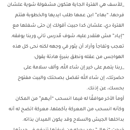
_للأسف هي الفترة الجاية هتكون مشغولة شوية علشان
فرحها، “بهاء” ابن عمها طلب ايديها والخطوبة هتتم
الفترة دي، علشان كدا حبيت أقولك إن حتى شغلها مع
“إيـاد” مش هتقدر عليه، شوف مُدرس تاني وربنا يوفقه.
تعجب وتفاجأ وأراد أن يثور في وجهه لكنه نحى كل هذه
الهواجس من عقله ونطق بنبرةٍ هادئة يقول:
_ربنا يتمم على خير إن شاء الله، وألف سلامة على
حضرتك، إن شاء الله تفضل بصحتك والبيت مفتوح
بحسك، عن إذنك.
أومأ الأخر موافقًا له فيما انسحب “أيـهم” من المكان
وكأنه انسحب من المعركة بأكملها، معركة اتضح له أنه
بداخلها الجيش والسلاح وقد يكون الميدان بذاته.