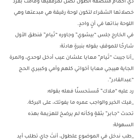
ذي أكمام منتصفة الطول تصل لمرفقيها وقامت بفرد
خصلاتها الشقراء لتكون لوحة رقيقة هي مبدعتها وهي
اللوحة بذاتها في أنٍ واحدٍ.
في الخارج جلس “بيشوي” وجاوره “تَـيام” فنطق الأول
شارحًا للموقفِ بقوله بنبرةٍ هادئة:
_أنا جيبت “تَـيام” معايا علشان عيب أدخل لوحدي، والمرة
الجاية هييجي معايا أخواتي كلهم وأمي وكبيري الحج
“عبدالقادر”.
رد عليه “مـلاك” مُستحسنًا فعله بقوله:
_فيك الخير والواجب عمره ما يفوتك، على البركة.
تحدث “جـابر” بثقةٍ وكأنه لم يرضخ للهزيمة بهذه
السهولة:
_طب ندخل في الموضوع علطول، أنتَ جاي تطلب أيد