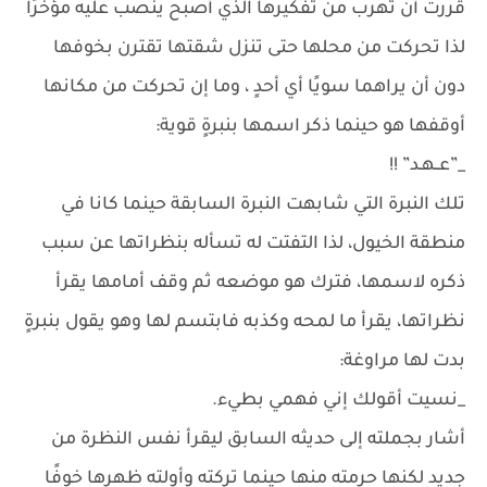
قررت أن تهرب من تفكيرها الذي أصبح ينصب عليه مؤخرًا
لذا تحركت من محلها حتى تنزل شقتها تقترن بخوفها
دون أن يراهما سويًا أي أحدٍ ، وما إن تحركت من مكانها
أوقفها هو حينما ذكر اسمها بنبرةٍ قوية:
_”عــهـد” !!
تلك النبرة التي شابهت النبرة السابقة حينما كانا في
منطقة الخيول، لذا التفتت له تسأله بنظراتها عن سبب
ذكره لاسمها، فترك هو موضعه ثم وقف أمامها يقرأ
نظراتها، يقرأ ما لمحه وكذبه فابتسم لها وهو يقول بنبرةٍ
بدت لها مراوغة:
_نسيت أقولك إني فهمي بطيء.
أشار بجملته إلى حديثه السابق ليقرأ نفس النظرة من
جديد لكنها حرمته منها حينما تركته وأولته ظهرها خوفًا