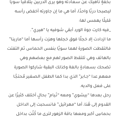
بخفةٍ ناهيك عن سعادته وهو يرى الدربين يتلاقيا سويًا
ليصبحا دربًا واحدًا، أما هي ما إن جاورته أخفض رأسه
قليلًا يهمس لها:
_فيه كارت جوة الورد أبقي شوفيه يا “هيري”.
ما ازدادت إلا خجلًا فوق خجلها وهزت رأسها أما “مارينا”
فالتقطت الصورة لهما سويًا بنفس الحماس ثم التفتت
بالهاتف وهي تلتقط الصور لهم مع بعضهم وهي
تضحك بسعادةٍ بالغة وكذلك البقية شاركوا الصورة
معهم عدا “جـابر” الذي بدا كما الطفل الصغير مُحتجًا
على فعل والديه.
رحل بعدها “بيشوي” ومعه “تَـيام” بحالٍ أختلف كثيرًا عن
القدوم إلى هُنا، أما “مهرائيل” فانسحبت إلى الداخل
بحماسٍ أكبر ومعها باقة الزهور لترى ما كُتُبَ بداخل