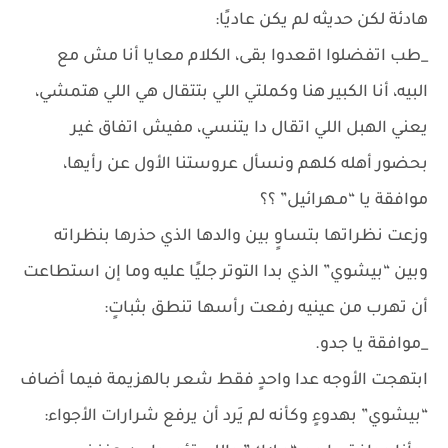
هادئة لكن حديثه لم يكن عاديًا:
_طب اتفضلوا اقعدوا بقى، الكلام معايا أنا مش مع
البيه، أنا الكبير هنا وكملتي اللي بتتقال هي اللي هتمشي،
يعني الهبل اللي اتقال دا يتنسي، مفيش اتفاق غير
بحضور أهله كلهم ونسأل عروستنا الأول عن رأيها،
موافقة يا “مـهرائيل” ؟؟
وزعت نظراتها بتساوٍ بين والدها الذي حذرها بنظراته
وبين “بيشوي” الذي بدا التوتر جليًا عليه وما إن استطاعت
أن تهرب من عينيه رفعت رأسها تنطق بثباتٍ:
_موافقة يا جدو.
ابتهجت الأوجه عدا واحدٍ فقط شعر بالهزيمة فيما أضاف
“بيشوي” بهدوءٍ وكأنه لم يَرد أن يرفع شرارات الأجواء: