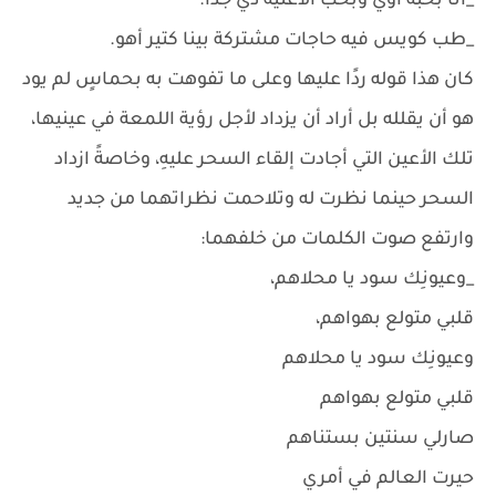
_أنا بحبه أوي وبحب الأغنية دي جدًا.
_طب كويس فيه حاجات مشتركة بينا كتير أهو.
كان هذا قوله ردًا عليها وعلى ما تفوهت به بحماسٍ لم يود
هو أن يقلله بل أراد أن يزداد لأجل رؤية اللمعة في عينيها،
تلك الأعين التي أجادت إلقاء السحر عليهِ، وخاصةً ازداد
السحر حينما نظرت له وتلاحمت نظراتهما من جديد
وارتفع صوت الكلمات من خلفهما:
_وعيونِك سود يا محلاهم،
قلبي متولع بهواهم،
وعيونِك سود يا محلاهم
قلبي متولع بهواهم
صارلي سنتين بستناهم
حيرت العالم في أمري