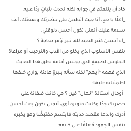
كاد أن يتلعثم في جوابه لكنه تحدث بثباتٍ ردًا عليه:
_أهلًا يا حج، أنا جيت أتطمن على حضرتك وصحتك، ألف
سلامة عليك أتمنى تكون أحسن دلوقتي.
_آه أحسن كتير الحمد لله، خير تؤمر بحاجة ؟
بنفس الأسلوب الذي يخلو من الأدب والترحيب أو مراعاة
الجلوس لضيفهِ الذي يجلس أمامه نطق هذا الحديث
الذي فهمه “أيـهم” لكنه سأله بنبرةٍ هادئة يواري خلفها
اطمئنانه عليها:
_أومال أستاذة “نـهال” فين ؟ هي كانت قلقانة على
حضرتك جدًا وكانت متوترة أوي، أتمنى تكون بقت أحسن.
أدرك والدها مقصد حديثه فابتسم مقتبضًا وهو يخبره
بنفس الجمود مُعلقًا على كلامه: