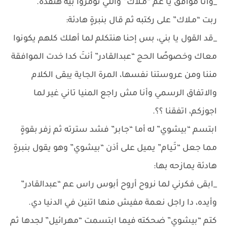
_وأنا موافق يا عم “مـلاك” واللي تؤمروا بيه هنفذه.
ربت “مـلاك” على ركتبه ثم قال بنبرةٍ هادئة:
_قد القول يا بني، بس إحنا هنتكلم لما أهلك كلهم يكونوا
معاك وخصوصًا الحج “عبدالقادر” أنتَ كدا خدت الموافقة
مننا ومن عروستنا نفسها، المرة الجاية يبقى الكلام
والاتفاق الرسمي وأنا مش راجع المنيا تاني غير لما
اجوزكم، اتفقنا ؟؟.
ابتسم “بيشوي” له أما “جابر” فشد سترته ثم زفر بقوةٍ
مما جعل “تَـيام” يميل على أذن “بيشوي” وهو يقول بنبرةٍ
هادئة يمازحه بها:
_ابقى فكرني لما نروح أروح أبوس راس عم “عبدالقادر”
وأيده، دا راجل نعمة مفيش منها اتنين في الدنيا دي.
كتم “بيشوي” ضحكته فيما ابتسمت “مهرائيل” لجدها ثم