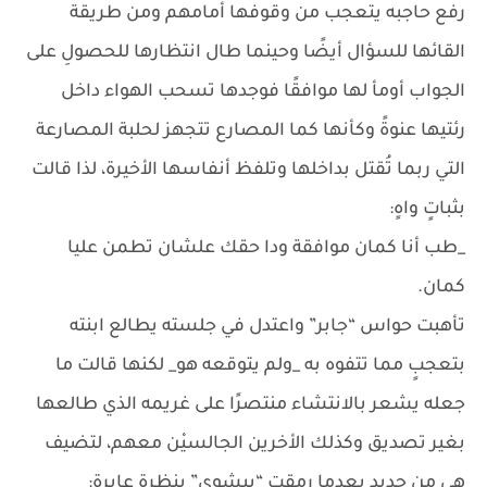
رفع حاجبه يتعجب من وقوفها أمامهم ومن طريقة
القائها للسؤال أيضًا وحينما طال انتظارها للحصولِ على
الجواب أومأ لها موافقًا فوجدها تسحب الهواء داخل
رئتيها عنوةً وكأنها كما المصارع تتجهز لحلبة المصارعة
التي ربما تُقتل بداخلها وتلفظ أنفاسها الأخيرة، لذا قالت
بثباتٍ واهٍ:
_طب أنا كمان موافقة ودا حقك علشان تطمن عليا
كمان.
تأهبت حواس “جابر” واعتدل في جلسته يطالع ابنته
بتعجبٍ مما تتفوه به _ولم يتوقعه هو_ لكنها قالت ما
جعله يشعر بالانتشاء منتصرًا على غريمه الذي طالعها
بغير تصديق وكذلك الأخرين الجالسيْن معهم، لتضيف
هي من جديد بعدما رمقت “بيشوي” بنظرةٍ عابرة: