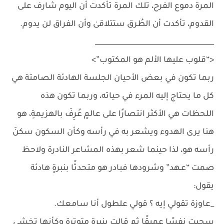
المرة دموع الفرح، تلك المرة تأكدت أن اليوم شارف على
القدوم، تأكدت أن الطُرق ستتلاقىٰ وأن الفراق لن يدوم.
__________________________________
<“قلوب عليها الألم هو المكتوب”>
ربما تكون في بعض الأحيان الجلسة الهادئة الصامتة هي
كل ما يحتاج إليه المرء في حياته، وربما تكون هذه
اللحظات هي الأكثر انتصارًا على عالمٍ عُرِفَ بالهزيمةِ، هو
هنا يرى الهدوء ويشعر به في رأسه وكأن السكون سكنَ
رأسه هو، لذا حينما شعر بهذه المشاعر النادرة ولاحظ
صمت “عـهد” وشرودها فبادر هو متحدثًا بنبرةٍ هادئة
يقول:
_عاوزة تقولي إيه ؟ قولي علطول أنا سامعك.
سحبت نفسًا عميقًا ثم قالت بنبرةٍ متوترة وكأنها تخشى