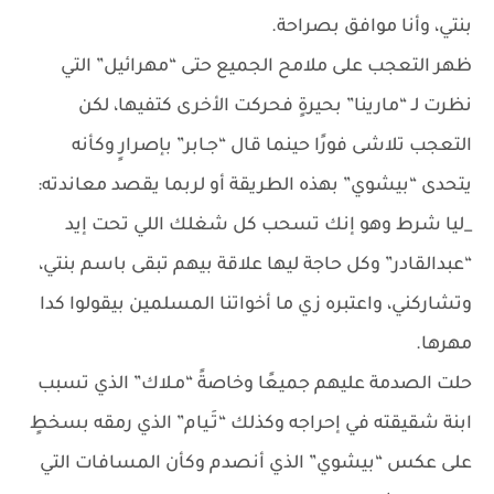
بنتي، وأنا موافق بصراحة.
ظهر التعجب على ملامح الجميع حتى “مهرائيل” التي
نظرت لـ “مارينا” بحيرةٍ فحركت الأخرى كتفيها، لكن
التعجب تلاشى فورًا حينما قال “جـابر” بإصرارٍ وكأنه
يتحدى “بيشوي” بهذه الطريقة أو لربما يقصد معاندته:
_ليا شرط وهو إنك تسحب كل شغلك اللي تحت إيد
“عبدالقادر” وكل حاجة ليها علاقة بيهم تبقى باسم بنتي،
وتشاركني، واعتبره زي ما أخواتنا المسلمين بيقولوا كدا
مهرها.
حلت الصدمة عليهم جميعًا وخاصةً “مـلاك” الذي تسبب
ابنة شقيقته في إحراجه وكذلك “تَـيام” الذي رمقه بسخطٍ
على عكس “بيشوي” الذي أنصدم وكأن المسافات التي