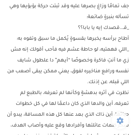
جف تمامًا وزاغ بصرها عليه وقد ثبتت حركة بؤبؤيها وهي
تسأله بنبرةٍ ضائعة:
_قـ…قصدك إيه يا بابا؟؟
أطاح برأسه يخبرها بقسوةٍ يُكمل ما سبق وتفوه به:
_اللي فهمتيه، لو حاطة عشم فيه فأحب أقولك إنه مش
زي ما أنتِ فاكرة وخصوصًا “أيـهم” دا علطول شايف
نفسه ورافع مناخيره لفوق، يعني ممكن يبقى أصعب من
اللي قبله، عن إذنك.
نظرت في أثره بدهشةٍ وكأنها لم تعرفه، بالطبع لم
تعرفه، أين والدها الذي كان داعمًا لها في كل خطوات
حياتها، أين ذاك الذي بعد عنها كل هذه المسافة، يبدو أن
سحر كلمات عائلتها وأفرادها وقع عليه وأصاب الهدف،