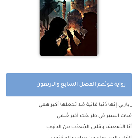
رواية غوثهم الفصل السابع والاربعون
_ياربي إنها دُنيا فانية فلا تجعلها أكبر همي
فبات السير في طريقك أكبر حُلمي
أنا الضعيف وقلبي المُعذب من الذنوب