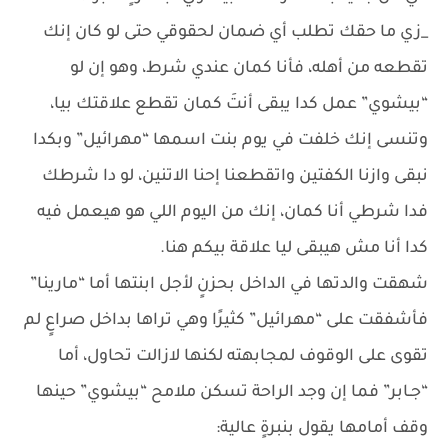
_زي ما حقك تطلب أي ضمان لحقوقي حتى لو كان إنك
تقطعه من أهله، فأنا كمان عندي شرط، وهو إن لو
“بيشوي” عمل كدا يبقى أنتَ كمان تقطع علاقتك بيا،
وتنسى إنك خلفت في يوم بنت اسمها “مهرائيل” وبكدا
نبقى وازنا الكفتين واتقطعنا إحنا الاتنين، لو دا شرطك
فدا شرطي أنا كمان، إنك من اليوم اللي هو هيعمل فيه
كدا أنا مش هيبقى ليا علاقة بيكم هنا.
شهقت والدتها في الداخل بحزنٍ لأجل ابنتها أما “مارينا”
فأشفقت على “مهرائيل” كثيرًا وهي تراها بداخل صراعٍ لم
تقوى على الوقوف لمجابهته لكنها لازالت تحاول، أما
“جـابر” فما إن وجد الراحة تسكن ملامح “بيشوي” حينها
وقف أمامها يقول بنبرةٍ عالية: