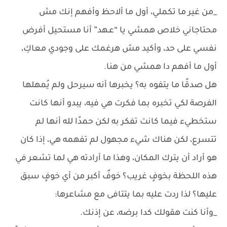
_من غير ما تكملي، أول ما ألاحظ وأفهم إنك مش
محتاجاني خلاص همشي يا “عـهد” أنا مستحيل أفرض
نفسي على حد، وأكيد مش هرغمك على وجودي معاكِ،
أول ما أفهم دا همشي من هنا.
هل صدقًا ما يتفوه به؟ يخبرها أنه سيرحل ولم يُمهلها
الفرصة لكي تخبره بما فكرت هي فيه، يبدو أنها كانت
ستخطيء فيما كانت تفكر به لكن حمدًا لله أنها لم
تتسرع، لكن هناك شيء مجهول لم تفهمه هي، إذا كان
هو أراد أن يترك المكان، وهذا ما أرادته هي لما تشعر في
هذه اللحظة بخوفٍ غريب؟ خوفٌ أكبر من أي خوفٍ سبق
عليها؟ لذا ردت عليه بما يتتافى مع مشاعرها:
_وأنا كنت هقولك كدا برضه، عن إذنك.