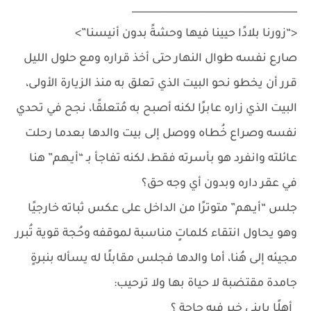
__________________________________
<“زورنا بلادًا حيينا فيها وحشةً بدون أنيسنا”>
صارع نفسه طوال النهار حتى أخذ قراره ومع حلول الليل
قرر أن يخطو نحو البيت الذي تعلق به منذ الزيارة الأولى،
البيت الذي زاره عابرًا لكنه أصبح به مُتعلقًا، نجح في تحدي
نفسه وصراع خُطاه ووصل إلى بيت والدها بعدما رحلت
عائلته وانفرد هو بأسرته فقط، لكنه تفاجأ بـ “أيـهم” هنا
في عقر داره وبدون أي وجه حق؟
جلس “أيـهم” متوترًا من الداخل على عكس ثباته خارجيًا
وهو يحاول انتقاء كلماتٍ مناسبة لموقفه وحُجة قوية تُبرر
مجيئه إلى هُنا، أما والدها فجلس مقابلًا له يسأله بنبرةٍ
جامدة مقتضبة لا حياة بها ولا ترحيب:
_أهلًا يابني خير فيه حاجة ؟