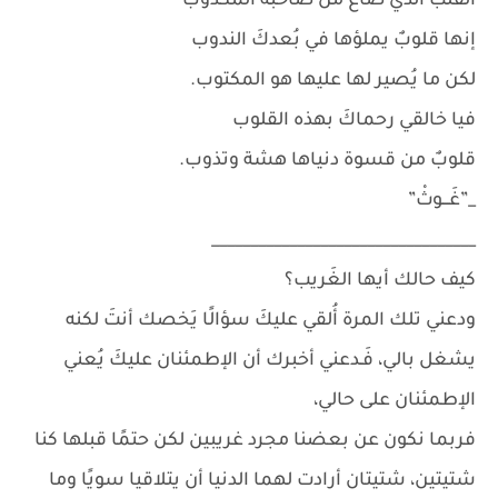
القلب الذي ضاع من صاحبه المكذوب
إنها قلوبٌ يملؤها في بُعدكَ الندوب
لكن ما يُصير لها عليها هو المكتوب.
فيا خالقي رحماكَ بهذه القلوب
قلوبٌ من قسوة دنياها هشة وتذوب.
_”غَـــوثْ”
__________________________________
كيف حالك أيها الغَريب؟
ودعني تلك المرة أُلقي عليكَ سؤالًا يَخصك أنتَ لكنه
يشغل بالي، فَـدعني أخبرك أن الإطمئنان عليكَ يُعني
الإطمئنان على حالي،
فربما نكون عن بعضنا مجرد غريبين لكن حتمًا قبلها كنا
شتيتين، شتيتان أرادت لهما الدنيا أن يتلاقيا سويًا وما