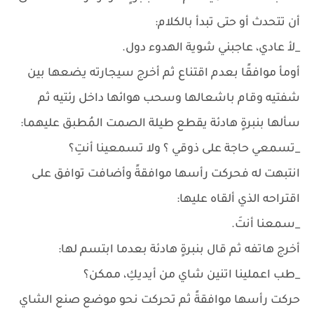
أن تتحدث أو حتى تبدأ بالكلام:
_لأ عادي، عاجبني شوية الهدوء دول.
أومأ موافقًا بعدم اقتناع ثم أخرج سيجارته يضعها بين
شفتيه وقام باشعالها وسحب هوائها داخل رئتيه ثم
سألها بنبرةٍ هادئة يقطع طيلة الصمت المُطبق عليهما:
_تسمعي حاجة على ذوقي ؟ ولا تسمعينا أنتِ؟
انتبهت له فحركت رأسها موافقةً وأضافت توافق على
اقتراحه الذي ألقاه عليها:
_سمعنا أنتَ.
أخرج هاتفه ثم قال بنبرةٍ هادئة بعدما ابتسم لها:
_طب اعملينا اتنين شاي من أيديكِ، ممكن؟
حركت رأسها موافقةً ثم تحركت نحو موضع صنع الشاي