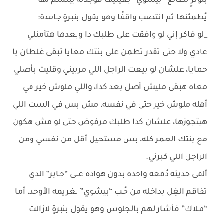
بتوترٍ تطالع “بيشوي” بعينيها فوجدته يبتسم لها
يُطمئنها ثم انتصب واقفًا وهو يقول بنبرةٍ جامدة:
_لو فاكر إني لو وافقت على طلبك دا وبعدها هتأمنلي
عادي ولا حتى تقدر تطمن على بنتك معايا تبقى غلطان يا
حمايا، علشان لو بيعت الراجل اللي مربيني وقليت بأصلي
معاه هبقى مليش أصل بعد كدا، واللي ملوش خير في
أهله ملوش خير حتى في نفسه، مش بس في الست اللي
هيتجوزها، علشان كدا طلبك مرفوض حتى لو مش هكون
مع بنتك العمر كله، بس مستحيل أقل من نفسي ومن
الراجل اللي كبرني.
ألقى حديثه دُفعة واحدة بدون هوادة على “جـابر” الذي
تفاقم الغِل بداخله من حُـب “بيشوي” لغريمه الأوحد، أما
“مـلاك” فأشار لهم بالجلوس وهو يقول بنبرةٍ لازالت