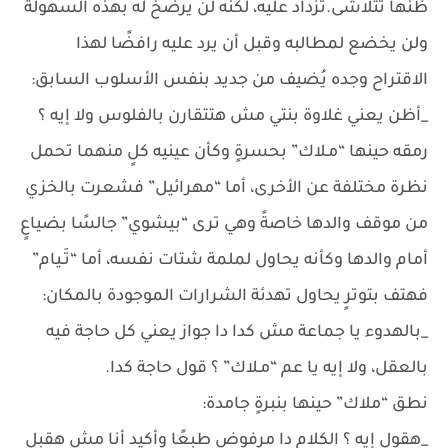
ظنها تتلاشى.تزداد عليه، لكنه لن يرضخ له بهذه السهولة
ولن يخضع لمطالبه وقبل أن يرد عليه رافضًا لهذا
الاقتراح وجده يُضيف من جديد بنفس الأسلوب السابق:
_أظن يعني غلاوة بنتي مش هتتقارن بالفلوس ولا إيه ؟
رمقه حينها “مـلاك” بحسرةٍ وكأن عينيه كلٍ منهما تحمل
نظرة مختلفة عن الأخرى، أما “مهرائيل” فشعرت بالخزي
من موقف والدها خاصةً وهي ترى “بيشوي” جالسًا بضياعٍ
أمام والدها وكأنه يحاول لملمة شتات نفسه، أما “تَـيام”
فهتف بتوترٍ يحاول تهدئة الشرارات الموجودة بالمكان:
_بالهدوء يا جماعة مش كدا دا جواز يعني كل حاجة فيه
بالعقل، ولا إيه يا عم “مـلاك” ؟ قول حاجة كدا.
نطق “ملاك” حينها بنبرةٍ جامدة:
_هقول إيه ؟ الكلام دا مرفوض طبعًا وأكيد أنا مش هقبل