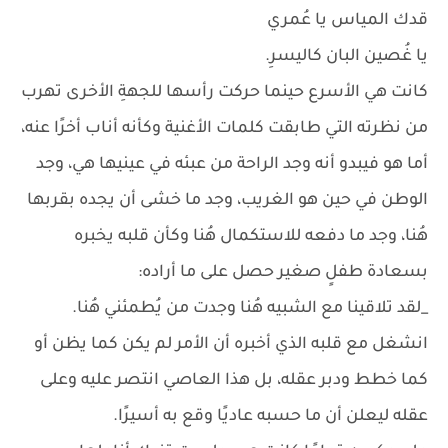
قدك المياس يا عُمري
يا غُصين البان كاليسرِ.
كانت هي الأسرع حينما حركت رأسها للجهةِ الأخرى تهرب
من نظرته التي طابقت كلمات الأغنية وكأنه أناب أخرًا عنه،
أما هو فيبدو أنه وجد الراحة من عبئه في عينيها هي، وجد
الوطن في حين هو الغريب، وجد ما خشى أن يجده بقربها
هُنا، وجد ما دفعه للاستكمال هُنا وكأن قلبه يخبره
بسعادة طفلٍ صغير حصل على ما أراده:
_لقد تلاقينا مع الشبيه هُنا وجدت من يُطمئني هُنا.
انشغل مع قلبه الذي أخبره أن الأمر لم يكن كما يظن أو
كما خطط ودبر عقله، بل هذا العاصي انتصر عليه وعلى
عقله ليعلن أن ما حسبه عاديًا وقع به أسيرًا.