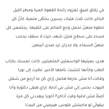
في زقاق ضيقٍ تغزوه رائحة القهوة المرة ومطر الليل
الباكر، كانت ثلاث فتيات يسيرن بخطًى متعبة، كأنّ كل
خطوة منهنّ تحمل وجع العالم على كتفيها. يجتمعن كل
مساء على سطح منزل شهد، حيث لا سقف يحجب
عنهنّ السماء، ولا جدران ترد صدى أنينهن.
هدى، بعينيها الواسعتين المتعبتين، كانت تمسك بكتاب
الطب وكأنها تتشبث بأملها الأخير. نظرت إلى نورا
وقالت:أنا مش عارفة هكمل إزاي كل ما أرجع من شغل
البيوت، بحس إني مش بني آدمة. إزاي هبقى دكتورة وأنا
أصلاً مش لاقية وقت أذاكر؟! أخويا بيهددني كل مرة
بيقولّي لو ماجبتش فلوس، هيرميني من البيت!