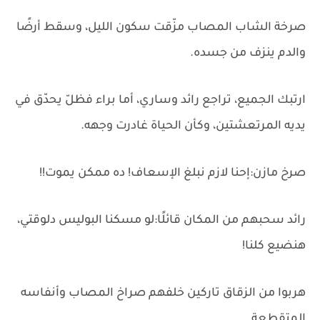
صرخة الشاب المصاب مزّقت سكون الليل، وسقط أرضًا
والدم ينزف من جسده.
ارتبك الجميع، تراجع رائد وساري، أما براء فظلّ يحدّق في
يديه المرتعشتين، وكأن الحياة غادرت وجهه.
صرخ مازن:إحنا لازم نبلغ الإسعاف! ده ممكن يموت!!
رائد سحبهم من المكان قائلًا:لو مسكنا البوليس دلوقتي،
هنضيع كلنا!
هربوا من الزقاق تاركين خلفهم صراخ المصاب وأنفاسه
المتقطعة.