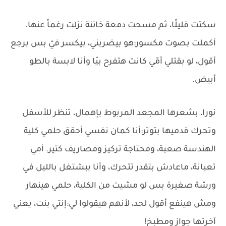
سكتت قليلًا، ثم مسحت دمعة خائنة نزلت رغماً عنها.
أكملت بصوت مكسور:هو بيضربني، بيكسر فيّ بس برجع
أقول، لو بقتلي أمّي كانت هتفرح بيّا وأنا لابسة بالطو
أبيض.
نورا، بشعرها المجعد المربوط بإهمال، تنظر للأسفل
وتحرك قدميها بتوتر:أنا كمان نفسي أحقق حلمي كلية
الهندسة صعبة، ومحتاجة تركيز ومصاريف كتير. أمي
تعبانة، ماعادش بتقدر تتحرك، وأنا ببشتغل بالليل في
ورشة صغيرة بس لو مشيت من الكلية، حلمي هينهار
ومش هينفع أقول لحد، لأنهم هيقولوا لي:إنتي بنت، يعني
آخرتها جواز ومطبخ!