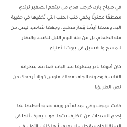
في صباح بارد، خرجت هدى من بيتهم الصغير ترتدي
معطفًا مهترئًا يخفي كتب الطب التي تُخفيها في حقيبة
اليد، ومعها أيضًا قِفاز مطبخ. وجهها شاحب، ليس من
قلة الطعام، بل من قلة النوم الليل للكتب، والنهار
للمسح والغسيل في بيوت الأغنياء.
كان أخوها نادر ينتظرها عند الباب كعادته، بنظراته
القاسية وصوته الجاف:معاكِ فلوس؟ وإلا أرجعك من
نص الطريق!
كانت ترتجف وهي تمد له آخر ورقة نقدية أعطتها لها
إحدى السيدات عن تنظيف بيتها. هو لا يعرف أنها في
السنة الخامسة طب، لا يعرف أنها كانت الأولى في