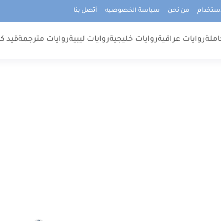
استخدام
من نحن
سياسة الخصوصيه
أتصل بنا
املة
روايات عراقية
روايات خليجية
روايات ليبية
روايات مترجمة
قيد كت