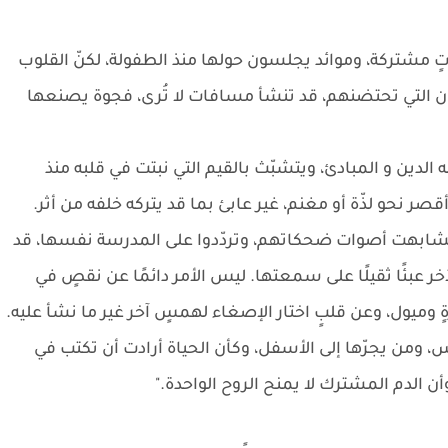
اتٍ مشتركة، وموائد يجلسون حولها منذ الطفولة، لكنّ القلوب
ان التي تحتضنهم، قد تنشأ مسافات لا تُرى، فجوة يصنعها
دين و المبادئ، ويتشبّث بالقيم التي نبتت في قلبه منذ
ر نحو لذّة أو مغنم، غير عابئ بما قد يتركه خلفه من أثر.
تشابهت أصوات ضحكاتهم، وتردّدوا على المدرسة نفسها، قد
 عبئًا ثقيلًا على سمعتها. ليس الأمر دائمًا عن نقصٍ في
 وميول، وعن قلبٍ اختار الإصغاء لهمسٍ آخر غير ما نشأ عليه.
أس، ومن يجرّها إلى الأسفل، وكأن الحياة أرادت أن تكتب في
 الدم المشترك لا يمنح الروح الواحدة."