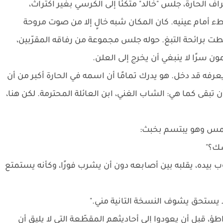
 الحارة، جلس "خالد" متكئًا إلى الكرسي بغير اكتراث،
 أمام عينيه. كان المكان شبه خالٍ إلا من صوت مروحة
لطت برائحة التبغ. حوله جلس مجموعة من رفاقه المقرّبين،
ن سرًا لا ينبغي أن يخرج إلى العلن.
 يعرفه قد دخل. هو يدرك تمامًا أن اسمه في الحارة أكبر من أن
تبقى كما هي: الشاب الغني، ابن العائلة المحترمة. لكن هنا،
وهمس وهو يبتسم بخبث:
سك؟"
ب بيده، يقلبه بين أصابعه دون أن يشرب فورًا، وكأنه يستمتع
يستحق يشوف النسخة التانية مني."
 قبل أن يعودوا إلى أحاديثهم المقطّعة التي لا يليق أن