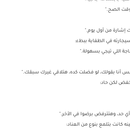
قت الصح."
ك إشارة من أول يوم."
سيجارته في الطفاية ببطء:
جة اللي تيجي بسهولة."
بس أنا بقولك، لو فضلت كده، هتلاقي غيرك سبقك."
خفض لكن حاد:
أي حد، وهتترفض برضوا في الأخر."
ه كانت بتلمع بنوع من العناد: