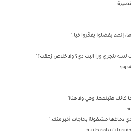
قصيرة:
ا، إنهم يفضلوا يفكّروا فيا."
نت لسه بتجري ورا البت دي؟ ولا خلاص زهقت؟"
هدوء:
 كأنك هتبلعها، وهي ولا هنا!"
:
دي دماغها مشغولة بحاجات أكبر منك."
فيه بابتسامة جانبية: