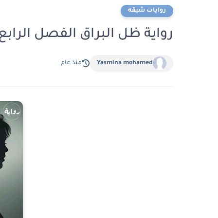
روايات شيقه
رواية ظل البراق الفصل الرابع 4 بقلم مريم
Yasmina mohamed
منذ عام