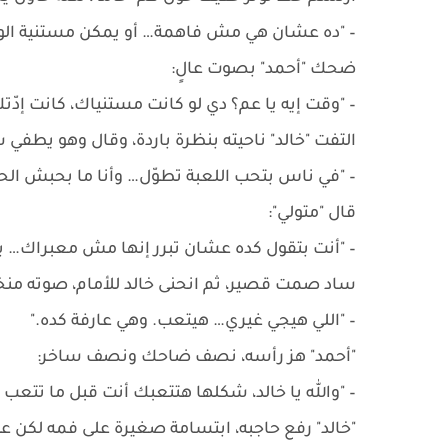
– "ده عشان هي مش فاهمة… أو يمكن مستنية الو
ضحك "أحمد" بصوت عالٍ:
– "وقت إيه يا عم؟ دي لو كانت مستنياك، كانت إدّت
التفت "خالد" ناحيته بنظرة باردة، وقال وهو يطفي 
– "في ناس بتحب اللعبة تطوّل… وأنا ما بحبش الحا
قال "متولي":
– "أنت بتقول كده عشان تبرر إنها مش معبراك… 
ساد صمت قصير، ثم انحنى خالد للأمام، صوته من
– "اللي هيجي غيري… هيتعب. وهي عارفة كده."
"أحمد" هز رأسه، نصف ضاحك ونصف ساخر:
– "والله يا خالد، شكلها هتتعبك أنت قبل ما تتعب 
"خالد" رفع حاجبه، ابتسامة صغيرة على فمه لكن عين