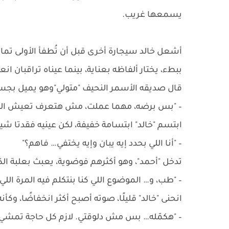
يسمعها غريب.
أشعل خالد سيجارة أخرى قبل أن تُطفأ الأولى تمامً
ببطء، يختار ألفاظه بعناية، بينما عيناه تراقبان ا
قال صديقه الأسمر النحيف "متولي"وهو يميل بجسد
– "بس برضه، مهما عملت، مش هتعرف تعيش النسخ
ابتسم "خالد" ابتسامة خفيفة، لكن عينيه فقدتا شيئ
– "أنا اللي بحدد إيه يبان وإيه يختفي… فاهم؟"
تدخل "أحمد"، وهو أكثرهم فوضوية، يعبث بعلبة الك
– "طب، و… الموضوع اللي كنا بنتكلم فيه المرة اللي 
انحنى "خالد" قليلًا، صوته أصبح أكثر انخفاضًا، وكأن
– "هكمّله… بس مش دلوقتي. لازم كل حاجة تمش