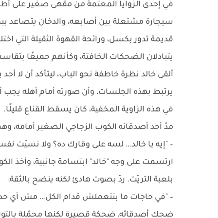
في إحدى الزوايا المعتمة من مقهى صغير على أطراف
سيجارة مشتعلة بين أصابعه، والدخان يتصاعد ببطء
قديمة تدور بكسل، ورائحة القهوة الثقيلة التي اخت
يتبادلان الضحكات الخافتة، وكأنهم جميعًا يتقاسمو
ألقى خالد نظرة خاطفة نحو الباب، ليتأكد أن لا أحد
يرتبط بهذه الجلسات، وأن صورته أمام أهله يجب أن 
في هذه الزاوية المخفية، كان يسقط القناع قليلًا.
مدّ أحد أصدقائه الكوب الزجاجي الصغير أمامه، 
– "إيه يا خالد… لسه على وقارك ده؟ ولا نسيّت نف
ارتسمت على وجه "خالد" ابتسامة جانبية، وأخذ الكو
بلعبة التريّث. ردّ بصوت هادئ لكنه ينضح بالثقة:
– "في حاجات ما بتتعملش قدام الكل… مش أي حد 
ضحك أصدقائه، ضحكة قصيرة لكنها محمّلة بالتواطؤ،