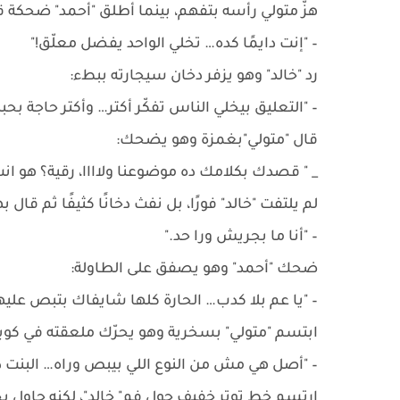
هزّ متولي رأسه بتفهم، بينما أطلق "أحمد" ضحكة 
– "إنت دايمًا كده… تخلي الواحد يفضل معلّق!"
رد "خالد" وهو يزفر دخان سيجارته ببطء:
– "التعليق بيخلي الناس تفكّر أكتر… وأكتر حاجة بحبه
قال "متولي"بغمزة وهو يضحك:
_ " قصدك بكلامك ده موضوعنا ولاااا، رقية؟ هو ا
لم يلتفت "خالد" فورًا، بل نفث دخانًا كثيفًا ثم قال ب
– "أنا ما بجريش ورا حد."
ضحك "أحمد" وهو يصفق على الطاولة:
– "يا عم بلا كدب… الحارة كلها شايفاك بتبص عليها
ابتسم "متولي" بسخرية وهو يحرّك ملعقته في كوبه
– "أصل هي مش من النوع اللي بيبص وراه… البنت 
ارتسم خط توتر خفيف حول فم" خالد"، لكنه حاول يخ