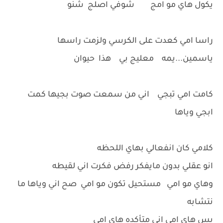
يكول هاي مو امج شوفي اصلج شنو
راسا امي كعدت على الكرسي ولزمت راسها
ياسمين...يمه معليج بي هذا حيوان
كامت امي تبجي اني من سمعت صوت بجيها كمت
ابجي وياها
كلامي كان انفعالي بهاي اللحظه
انو عقلي بدون مايفكر رفض فكرت اني لقيطه
وهاي مو امي مستحيل تكون مو امي صح اني وياها ما
نتشابه
بس هاي امي اني متأكده هاي امي