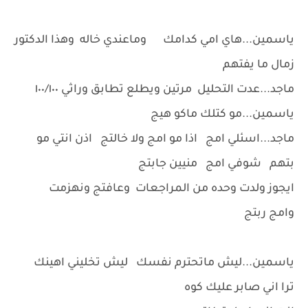
ياسمين...هاي امي كدامك وماعندي خاله وهذا الدكتور
زمال ما يفتهم
ماجد...عدت التحليل مرتين ويطلع تطابق وراثي ١٠٠/١٠٠
ياسمين...مو كتلك ماكو هيج
ماجد...اسئلي امج اذا مو امج ولا خالتج اذن انتي مو
بتهم شوفي امج منيين جابتج
ايجوز ولدت وحده من المراجعات وعافتج ونهزمت
وامج ربتج
ياسمين...ليش ماتحترم نفسك ليش تخليني اهينك
ترا اني صابر عليك كوه