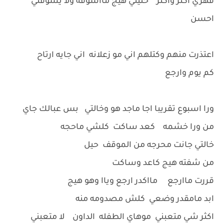
قهري اكثر واكثر خليني هيج مااشوفه ولا يشوفني
احسن
اعتذرت منهم وكتلهم اني مو زعلانه اني جايه ارتاح
كم يوم وارجع
ورا اسبوع تقريبا اجا ماجد هو وخالتي بس عبالك جاي
من ورا خشمه كعد ساكت كلشي ماحجه
خالتي جانت محرجه من الموقف حيل
من شفته هيج كاعد وساكت
قررت ماارجع مااكدر ارجع وياا وهو هيج
ابد مامقدر وضعي كلش مصدومه منه
اكثر شي متعبني موهاي الطفله الداون لا متعبني