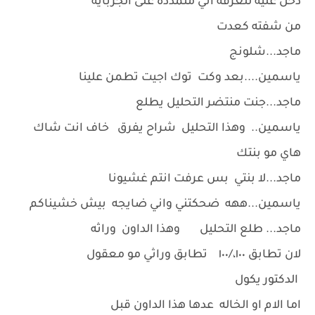
دخل عليه للغرفه اني متمدده على الجربايه
من شفته كعدت
ماجد...شلونج
ياسمين....بعد وكت توك اجيت تطمن علينا
ماجد...جنت منتضر التحليل يطلع
ياسمين.. وهذا التحليل شراح يفرق خاف انت شاك
هاي مو بنتك
ماجد...لا بنتي بس عرفت انتم غشيونا
ياسمين...ههه ضحكتني واني ضايجه بيش خشيناكم
ماجد... طلع التحليل وهذا الداون وراثه
لان تطابق ١٠٠،/١٠٠ تطابق وراثي مو معقول
الدكتور يكول
اما الام او الخاله عدها هذا الداون قبل