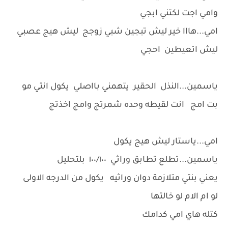
وامي اجت لكتني ابجي
امي...هااا خير ليش تبجين شبي زوجج ليش هيج عصبي
ليش اتعيطين احجي
ياسمين...النذل الحقير يتهمني بااصلي يكول انتي مو
بت امج انت لقيطه وحده شمرتج وامج اخذتج
امي...ياستار ليش هيج يكول
ياسمين...تطلع تطابق وراثي ١٠٠/١٠٠ بلتحليل
يعني بنتي متلازمة دوان وراثيه يكول من الدرجه الاولى
لو ام الام لو خالتها
كتله هاي امي كدامك