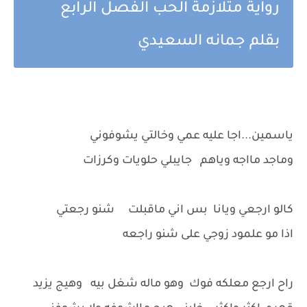
رواية متلازمة الحب الفصل الرابع
بقلم جمانه السعيدي
ياسمين...اجا عليه عمي وخالتي يشوفوني
وماجد مااجه وياهم جايبلي حلويات وكرزات
كالو ارجعي ويانا بس اني ماقبلت شنو رجعتي
اذا مو علمود زوجي على شنو راجعه
راح ارجع معلكه فوك وهو ماله شغل بيه وهيج يزيد