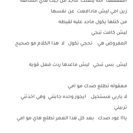
افففففف الله يلعنك ماجد من جبت هاي السالفه
زين امي ليش مادافعت عن نفسها
من كتلها يكول ماجد عليه لقيطه
ليش كامت تبجي
المفروض هي تحجي تكول لا هذا الكلام مو صحيح
ليش بس تبجي ليش ماعدها ردت فعل قويه
معقوله تطلع صدك مو امي
لا ياربي مستحيل ايجوز وحده جابتني وهي اخذتني
تربيني
يااا عود صدك بعد كل هذا العمر تطلع هاي مو امي