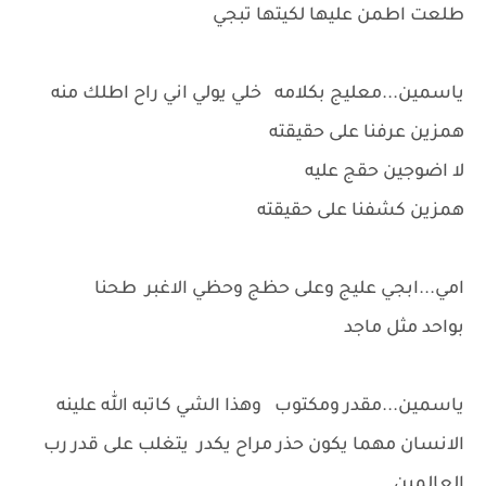
طلعت اطمن عليها لكيتها تبجي
ياسمين...معليج بكلامه خلي يولي اني راح اطلك منه
همزين عرفنا على حقيقته
لا اضوجين حقج عليه
همزين كشفنا على حقيقته
امي...ابجي عليج وعلى حظج وحظي الاغبر طحنا
بواحد مثل ماجد
ياسمين...مقدر ومكتوب وهذا الشي كاتبه الله علينه
الانسان مهما يكون حذر مراح يكدر يتغلب على قدر رب
العالمين