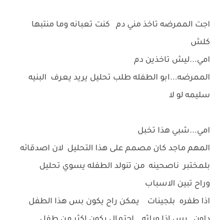
اجت الممرضه تاخذ مني دم كنت تعبانه وما منتبها
كلش
امي...ليش تاخذين دم
الممرضه...ابو الطفله طلب تحليل يريد يعرف البنيه
سليمه لو لا
امي...شبي هذا تخبل
المهم ماجد كان مصمم على هذا التحليل لان اصدقائه
بلمختبر ناصحينه من تنولد الطفله يسوي تحليل
وراح تبين الاسباب
اذا طفره بلجينات يمكن راح يكون بس هذا الطفل
داون بس اذا وراثه احتمال يكون اكثر من طفل