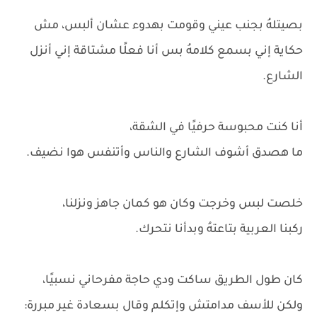
بصيتلهُ بجنب عيني وقومت بهدوء عشان ألبس، مش
حكاية إني بسمع كلامهُ بس أنا فعلًا مشتاقة إني أنزل
الشارع.
أنا كنت محبوسة حرفيًا في الشقة،
ما هصدق أشوف الشارع والناس وأتنفس هوا نضيف.
خلصت لبس وخرجت وكان هو كمان جاهز ونزلنا،
ركبنا العربية بتاعتهُ وبدأنا نتحرك.
كان طول الطريق ساكت ودي حاجة مفرحاني نسبيًا،
ولكن للأسف مدامتش وإتكلم وقال بسعادة غير مبررة: