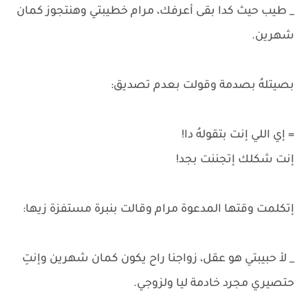
_ طيب حيث كدا بقى أعرفك، مرام خطيبتي وهنتجوز كمان
شهرين.
بصيتلهُ بصدمة وقولت بعدم تصديق:
= إي اللي إنت بتقولهُ دا!
إنت شكلك إتجننت بجد!
إتكلمت وقتها المدعوة مرام وقالت بنبرة مستفزة زيها:
_ لأ حبيبتي هو عقل، زواجنا راح يكون كمان شهرين وإنتِ
حتصيري مجرد خادمة ليا ولزوجي.