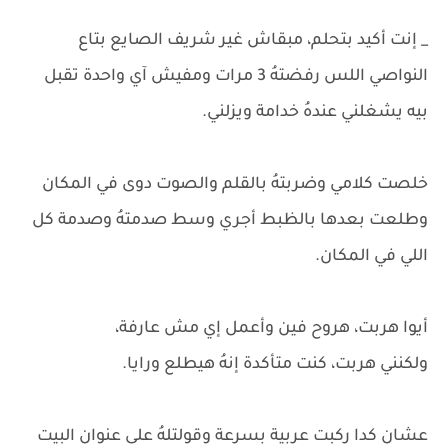
_ إنت أكيد بتحلم، مبقاش غير شريف الصايع بتاع
النواصي اللس رفضتهُ 3 مرات ومفيش آي واحدة تقبل
بيه يشغلني عندهُ خدامة ويزلني.
خلصت كلامي وضربتهُ بالقلم والصوت دوى في المكان
وطلعت بعدها بالظبط أجري وسط صدمتهُ وصدمة كل
اللي في المكان.
أيوا هربت، هروح فين وأعمل إي مش عارفة،
ولكنني هربت، كنت متأكدة إنهُ هيطلع ورايا.
عشان كدا ركبت عربية بسرعة وقولتلهُ على عنوان البيت