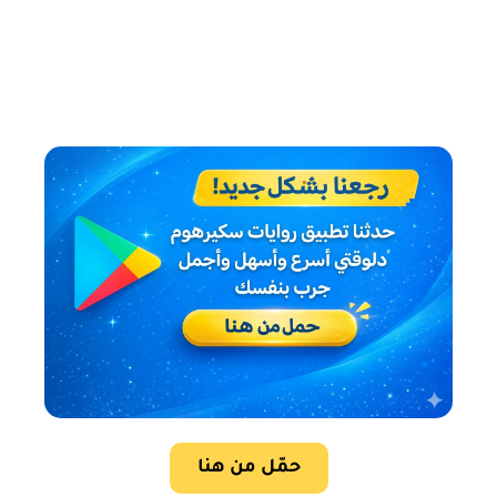
حمّل من هنا