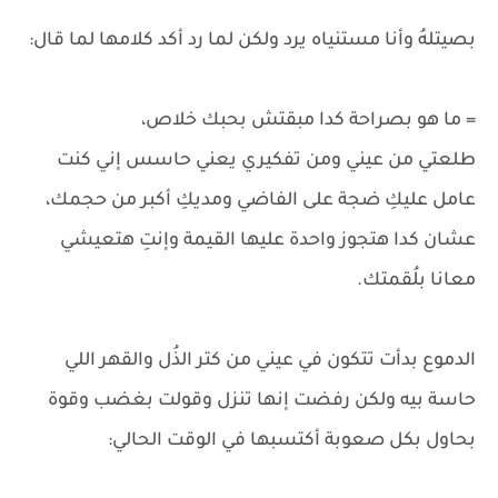
بصيتلهُ وأنا مستنياه يرد ولكن لما رد أكد كلامها لما قال:
= ما هو بصراحة كدا مبقتش بحبك خلاص،
طلعتي من عيني ومن تفكيري يعني حاسس إني كنت
عامل عليكِ ضجة على الفاضي ومديكِ أكبر من حجمك،
عشان كدا هتجوز واحدة عليها القيمة وإنتِ هتعيشي
معانا بلُقمتك.
الدموع بدأت تتكون في عيني من كتر الذُل والقهر اللي
حاسة بيه ولكن رفضت إنها تنزل وقولت بغضب وقوة
بحاول بكل صعوبة أكتسبها في الوقت الحالي: