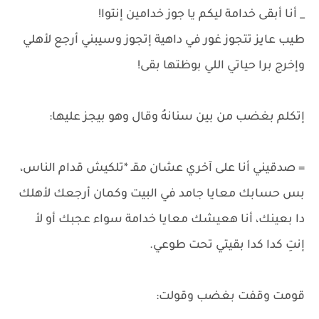
_ أنا أبقى خدامة ليكم يا جوز خدامين إنتوا!
طيب عايز تتجوز غور في داهية إتجوز وسيبني أرجع لأهلي
وإخرج برا حياتي اللي بوظتها بقى!
إتكلم بغضب من بين سنانهُ وقال وهو بيجز عليها:
= صدقيني أنا على آخري عشان مقـ *تلكيش قدام الناس،
بس حسابك معايا جامد في البيت وكمان أرجعك لأهلك
دا بعينك، أنا هعيشك معايا خدامة سواء عجبك أو لأ
إنتِ كدا كدا بقيتي تحت طوعي.
قومت وقفت بغضب وقولت: