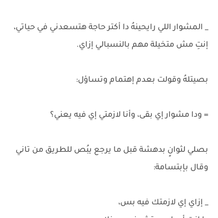
_ المشوار اللي رايحينهُ دا أكتر حاجة هتسعدني في حياتي،
إنتِ مش متخيلة مهم بالنسبالي إزاي.
بصيتلهُ وقولت بعدم إهتمام وتساؤل:
= ودا مشوار إي بقى، وأنا لازمتي إي فيه يعني؟
بصلي لثوانٍ بدهشة قبل ما يرجع يبُص للطريق من تاني
وقال بإبتسامة:
_ إزاي إي لازمتك فيه بس،