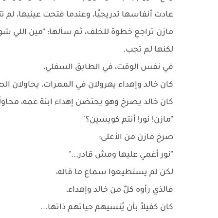
عادت أنفاسها تدريجيًا، وعندما فتحت عينيها، ل
مازن تراجع خطوة للخلف، ثم سألها: "مين اللي شو
لكنها لم تجب.
في نفس الوقت، في الطابق السفلي،
كان خالد وإهداء يهرولان في الممرات، يحاولان ا
كان خالد يصرخ وهو يحتضن إهداء ابنة عمه، محاولً
"مازن! نور! أنتم كويسين؟"
صرخ مازن من الأعلى:
"نور أغمي عليها ومش قادر..."
لكن لم يستطيعوا سماع ما قاله،
فالذي رأوه كلٌ من خالد وإهداء،
كان كفيلاً بأن يُنسيهم حياتهم ذاتها...