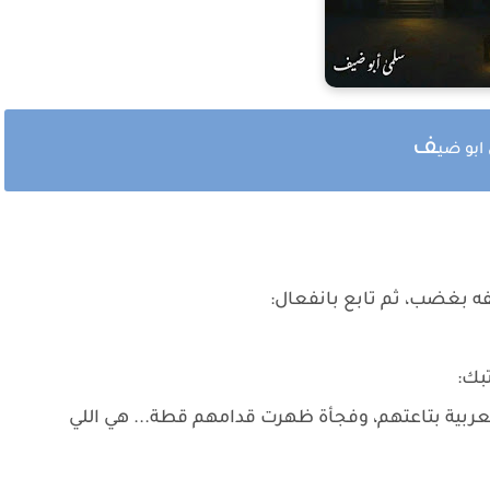
ف
ابو ضي
تفه بغضب، ثم تابع بانفعال:
بك:
العربية بتاعتهم، وفجأة ظهرت قدامهم قطة... هي اللي