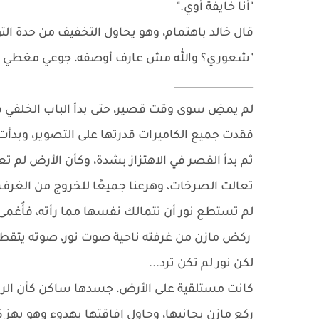
"أنا خايفة أوي."
قال خالد باهتمام، وهو يحاول التخفيف من حدة التو
"شعوري؟ والله مش عارف أوصفه، جوعي مغطي على ك
________________
لم يمضِ سوى وقت قصير، حتى بدأ الباب الخلفي في 
فقدت جميع الكاميرات قدرتها على التصوير، وبدأ
ثم بدأ القصر في الاهتزاز بشدة، وكأن الأرض لم تعد
تعالت الصرخات، وهرعنا جميعًا للخروج من الغرف.
لم تستطع نور أن تتمالك نفسها مما رأته، فأُغمى 
ركض مازن من غرفته ناحية صوت نور، صوته يتقطع وه
لكن نور لم تكن ترد...
كانت مستلقية على الأرض، جسدها ساكن كأن الر
ركع مازن بجانبها، وحاول إفاقتها بهدوء وهو يهز كتف