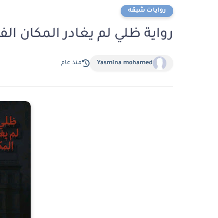
روايات شيقه
رواية ظلي لم يغادر المكان الفصل الرابع 4 بق
Yasmina mohamed
منذ عام