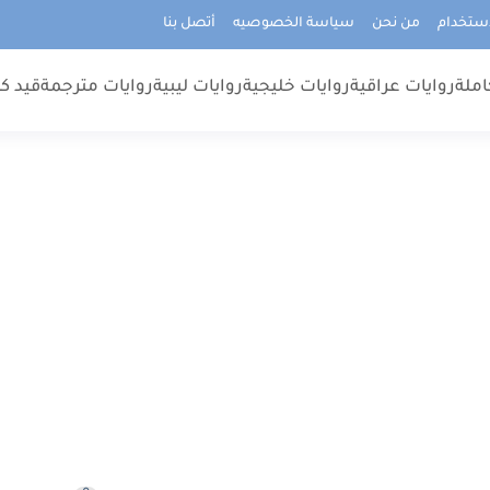
استخدام
من نحن
سياسة الخصوصيه
أتصل بنا
املة
روايات عراقية
روايات خليجية
روايات ليبية
روايات مترجمة
قيد كت