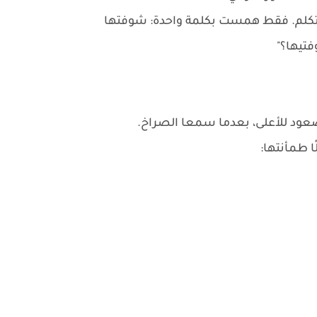
م تتكلم. فقط همست بكلمة واحدة: شوفتها
فتيها؟"
لصعود للأعلى، بعدما سمعا الصراخ.
ا طمأنتها: