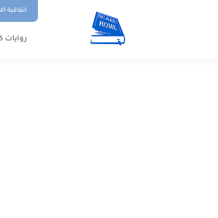
اتفاقية ال
روايات ك