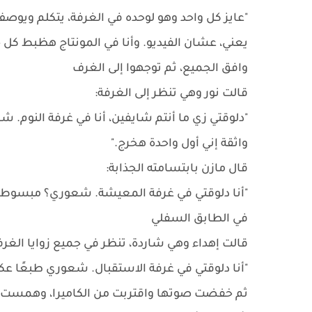
"عايز كل واحد وهو لوحده في الغرفة، يتكلم وي
يعني، عشان الفيديو. وأنا في المونتاج هظبط كل ح
وافق الجميع، ثم توجهوا إلى الغرف
قالت نور وهي تنظر إلى الغرفة:
"دلوقتي زي ما أنتم شايفين، أنا في غرفة النوم. ش
واثقة إني أول واحدة هخرج."
قال مازن بابتسامته الجذابة:
"أنا دلوقتي في غرفة المعيشة. شعوري؟ مبسوط جد
في الطابق السفلي
قالت إهداء وهي شاردة، تنظر في جميع زوايا الغرف
"أنا دلوقتي في غرفة الاستقبال. شعوري طبعًا عك
ثم خفضت صوتها واقتربت من الكاميرا، وهمست: