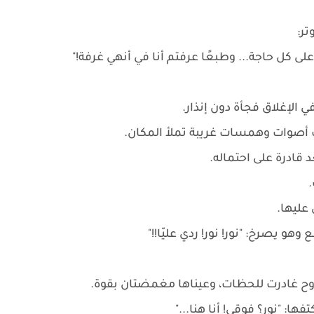
تر:
ل حاجة... وطبعًا عرفتم أنا في أنهي غرفة!"
الإغلاق فجأة دون إنذار.
ت أصوات وهمسات غريبة تملأ المكان.
 قادرة على احتماله.
عليها.
و يصرخ: "نور! نور! ردي عليّا!!"
وح غادرت للحظات، وعيناها مغمضتان بقوة.
ها: "نور؟ فوقي! أنا هنا..."