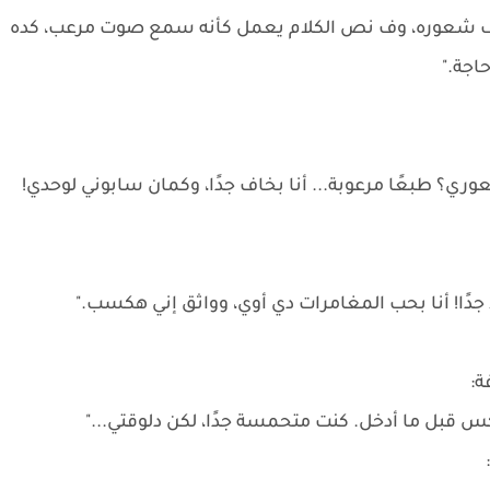
وصف شعوره، وف نص الكلام يعمل كأنه سمع صوت مرعب، كده
اجة."
عوري؟ طبعًا مرعوبة... أنا بخاف جدًا، وكمان سابوني لوحدي!
ًا! أنا بحب المغامرات دي أوي، وواثق إني هكسب."
ة:
س قبل ما أدخل. كنت متحمسة جدًا، لكن دلوقتي..."