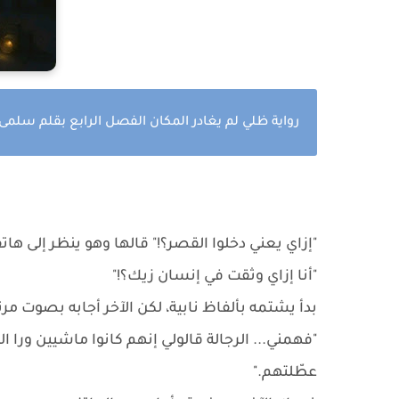
رواية ظلي لم يغادر المكان الفصل الرابع بقلم سلمى 
"إزاي يعني دخلوا القصر؟!" قالها وهو ينظر إلى ها
"أنا إزاي وثقت في إنسان زيك؟!"
بدأ يشتمه بألفاظ نابية، لكن الآخر أجابه بصوت مرت
"فهمني... الرجالة قالولي إنهم كانوا ماشيين ورا 
عطّلتهم."