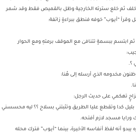
خلف ثم خلع سترته الخارجية وظل بالقميص فقط وقد شمر
وقرأ “أيـوب” خوفه فنطق ببراءةٍ زائفة:
ابتسم ببسمةٍ تتنافىٰ مع الموقف برمتهِ ومع الحوار
جيب:
 ؟.
نون مخدومه الذي أرسله إلى هُنا:
ا.
مزاحٍ تهكمي على حديث الرجل:
بليل كدا وتقطع عليا الطريق وتثبتني بسلاح ؟؟ ليه محسسني
ورايا مسجد لازم أفتحه.
ه يبدو أنه لفظ أنفاسه الأخيرة، بينما “أيـوب” فترك محله