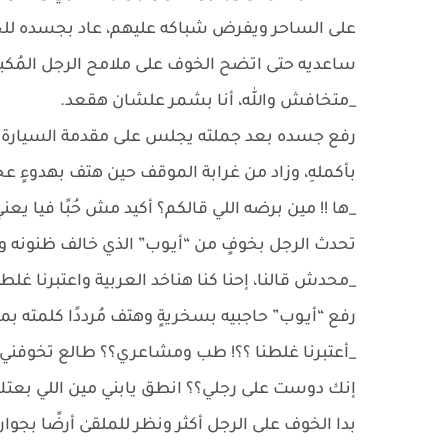
على الساحر ويفرض شباكه عليهم، عاد بجسده لل
ساعديه حتى اتضح الخوف على ملامح الرجل المُكبل 
_متخافش والله، أنا بشمر علشان هقعد.
رفع جسده بعد جملته يجلس على مقدمة السيارة ثم 
بأكملهِ، وزاد من غرابة الموقف حين هتف بهدوءٍ ع
_ها !! مين برضه اللي قالكم؟ أكيد مش حُبًا فيا يعني
تحدث الرجل بخوفٍ من “أيـوب” الذي خالف ظنونه وظ
_محدش قالنا، إحنا كنا هناخد العربية واعتبرنا غلطن
رفع “أيـوب” حاجبيه بسخريةٍ وهتف مُرددًا كلمته ب
_أعتبرنا غلطنا ؟؟! طب ومشاعري؟؟ طالع تخوفني 
إنك دوست على رجلي؟؟ انطق يابني مين اللي بعتك 
بدا الخوف على الرجل أكثر ونظر للملقىٰ أرضًا بجوار