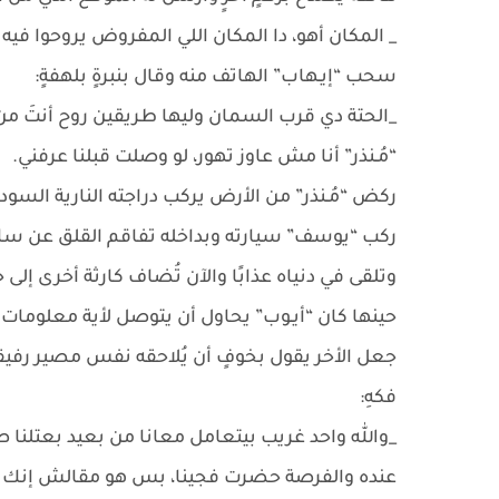
_ المكان أهو، دا المكان اللي المفروض يروحوا فيه
سحب “إيـهاب” الهاتف منه وقال بنبرةٍ بلهفةٍ:
_الحتة دي قرب السمان وليها طريقين روح أنتَ م
“مُـنذر” أنا مش عاوز تهور، لو وصلت قبلنا عرفني.
ركض “مُـنذر” من الأرض يركب دراجته النارية السود
ركب “يوسف” سيارته وبداخله تفاقم القلق عن سابق
وتلقى في دنياه عذابًا والآن تُضاف كارثة أخرى إلى ح
حينها كان “أيـوب” يحاول أن يتوصل لأية معلوما
جعل الأخر يقول بخوفٍ أن يُلاحقه نفس مصير رفيق
فكهِ:
_والله واحد غريب بيتعامل معانا من بعيد بعتلن
عنده والفرصة حضرت فجينا، بس هو مقالش إنك ح