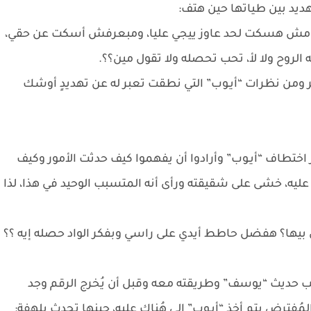
هديد بين طياتها حين هتف:
 مش هسكت لحد عاوز ييجي عليا، ومبعرفش أسكت عن حقي،
 الروح ولا لأ، تحب تحصله ولا تقول مين؟؟.
 ومن نظرات “أيـوب” التي نطقت تعبر له عن تهديدٍ أوشك
اختطاف “أيـوب” وأرادوا أن يفهموا كيف حدثت الأمور وكيف
يه، خشى على شقيقته ورأى أنه المتسبب الوحيد في هذا، لذا
بيها؟ هفضل حاطط أيدي على راسي وبفكر الواد حصله إيه ؟؟
سبب حديث “يوسف” وطريقته معه وقبل أن يُخرج الرقم وجد
مُفترض يتم أخذ “أيـوب” إلى هُناك عليه، حينها تحدث بلهفةٍ: