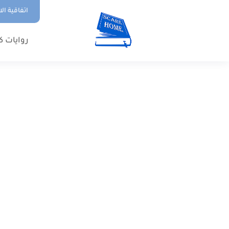
اتفاقية ال
روايات ك