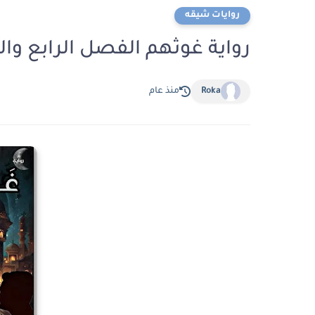
روايات شيقه
رواية غوثهم الفصل الرابع والخمسون 54 ب
Roka
منذ عام