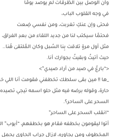
وأن الوصل بين الطُرقات لم يوصد يومًا
في وجه القلوب الباب،
فحتى وإن عنكِ تغربت، ومن نفسي ضِعت
فحتمًا سيكتب لنا من جديد اللقاء من بعدِ الفراق،
مثل أول مرةٍ تلاقت بِنا السُبل وكان المُلتقىٰ هُنا..
حيث أتيتُ وبقيتُ بجوارك أنا.
<“بارعٌ في صيد من أراد صيدي”>
_ها !! مين بقى سلطك تخطفني فقومت أنا اللي خط
حارة، وقوله برضه فيه مثل حلو اسمه تيجي تصيده
السحر على الساحر؟.
“انقلب السحر على الساحر”
أتوا ليقومون بخطفه فقام هو بخطفهم، “أيوب” الذ
المخطوف ومن يجاوره، لازال جراب الحاوي يحمل بدا