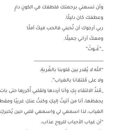
وأن تسعني برحمتك فلطفك في الكونِ دارٍ
وعطفك كان دليلًا.
ربي أرجوك أن تُحبني فالحب فيكَ أملًا
ومعكَ أراني جميلًا.
_”غَـــوثْ”
__________________________________
“الله لا يُقدر بين قلوبنا بالغُربةِ،
ولا على مُلتقانا بالغياب”.
_مُنذُ الالتقاء بِكِ وأنا أرددها ولقلبي أُكررها حتى بات
يحفظها، أنا من أتيتُ إليكِ وكنتُ عنكِ غريبًا ومق
الغياب، لذا اسمعي لي واسمعي قلبي حين يُخبركِ:
“أن غياب الأحباب للروح عذاب،