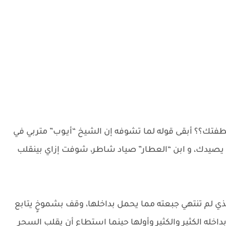
فتك؟؟ أبقى قوله لما تشوفه إن الشيخ “أيـوب” متربي في
 يصيدك، و ابن “العطار” صياد شاطر، شوفت إزاي بينقلب
ي لم تنتهي جبعته مما يحمل بداخلها، وقف بشموخٍ يتابع
خله الكثير والكثير وأولها حينما استطاع أن يقلب السحر