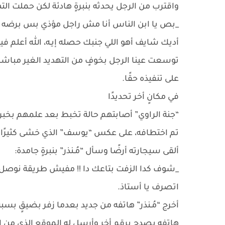
واقترب من الرجل يحدثه بنبرةٍ هادئة لكن حملت الت
_بص يا ابن الناس أنا مش راجل مؤذي بس برضه
أديك شايف أهو اللي جنبك حصله إيـه، الله أعلم فيه
توسعت عينا الرجل بخوفٍ من التهديد الغير مباشر
على تنفيذه حقًا.
في مكانٍ أخر تحديدًا
“جنة الراوي” أصابتهم حالة تخبط بعد علمهم بخبر 
تم اختطافه، على عكس “يوسف” الذي خشى كثيرًا عل
ألقى سيجارته أرضًا وسأل “مُـنذر” بنبرةٍ جامدة:
_شوف كدا الزفت بتاعك دا !! مفيش طريقة نوصل 
اتصرف يا أستاذ.
أخرج “مُـنذر” هاتفه من جديد بعدما زفر بضيقٍ ب
هاتفه يصدح برقمٍ أخرٍ وأرسل له الموقع الذي من ال