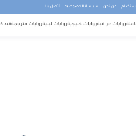
استخدام
من نحن
سياسة الخصوصيه
أتصل بنا
املة
روايات عراقية
روايات خليجية
روايات ليبية
روايات مترجمة
قيد كت