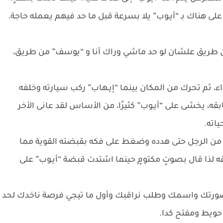
 على هناك بـ “أيـوب” يلا بسرعة قبل ما حد فيهم يعمله حاجة.
ن طريق علشان لو حد ماشي وراك أنا و “يوسف” من طريق،
اء، ثم تحرك من المكان بينما “إيـهاب” ركب سيارته وخلفه
ه، يخشى على “أيـوب” كثيرًا، من الأساس لقد عانى الأخر
ياته.
ت من الرجل حتى هدده وضغط على فكه بقبضته القوية مما
ه لذا قال بصوتٍ مكتومٍ حينما اشتدت قبضة “أيـوب” على
ا صورتك واسمك وطلب نراقبك وأول ما تيجي فرصة ناخدك لحد
ويط ومفتح كدا.