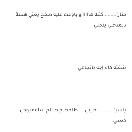
منار"........ كتله هااااا و باوعت عليه صفح يعني هسة
ديمدحني يذمني
شفته كام إجه باتجاهي
ياسر".......... اطيني.... طاحضج صالج ساعه روحي
كعدي