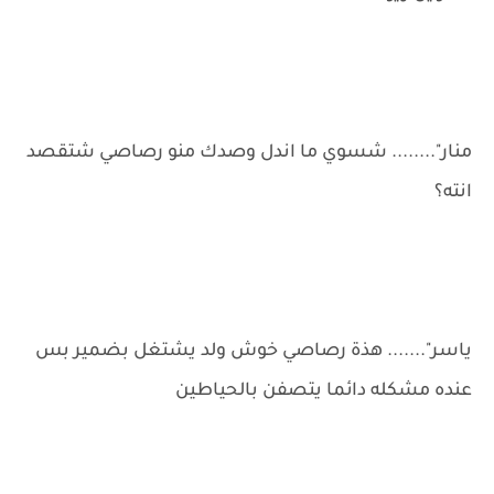
منار"........ شسوي ما اندل وصدك منو رصاصي شتقصد
انته؟
ياسر"....... هذة رصاصي خوش ولد يشتغل بضمير بس
عنده مشكله دائما يتصفن بالحياطين