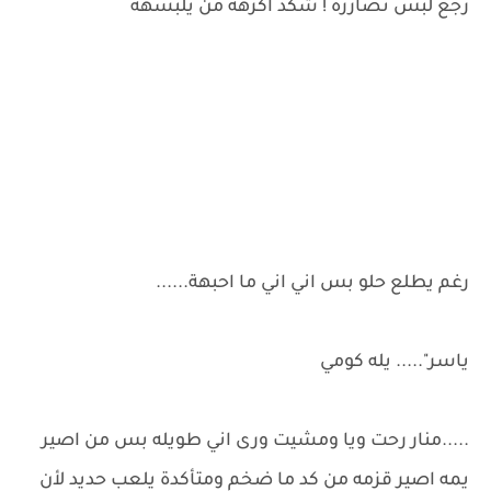
رجع لبس نضارره ! شكد اكرهة من يلبسهة
رغم يطلع حلو بس اني اني ما احبهة......
ياسر"..... يله كومي
.....منار رحت ويا ومشيت ورى اني طويله بس من اصير
يمه اصير قزمه من كد ما ضخم ومتأكدة يلعب حديد لأن