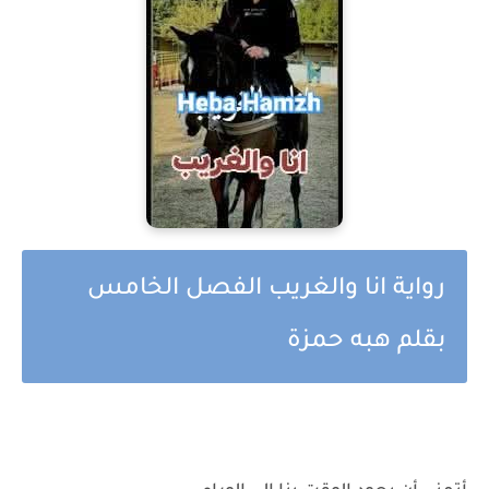
رواية انا والغريب الفصل الخامس
بقلم هبه حمزة