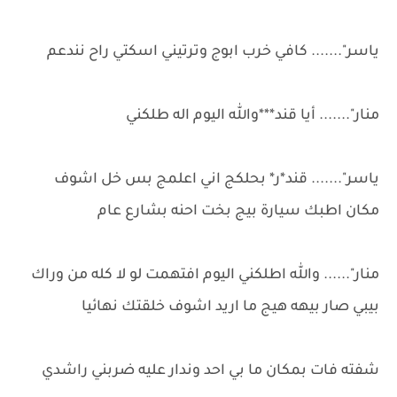
ياسر"....... كافي خرب ابوج وترتيني اسكتي راح نندعم
منار"....... أيا قند***والله اليوم اله طلكني
ياسر"....... قند*ر* بحلكج اني اعلمج بس خل اشوف
مكان اطبك سيارة بيج بخت احنه بشارع عام
منار"...... والله اطلكني اليوم افتهمت لو لا كله من وراك
بيبي صار بيهه هيج ما اريد اشوف خلقتك نهائيا
شفته فات بمكان ما بي احد وندار عليه ضربني راشدي