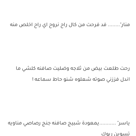
منار"........ فد فرحت من كال راح نروح اي راح اخلص منه
رحت طلعت بيض من ثلاجه وضليت صافنه كلشي ما
اندل فززني صوته شعلوه شنو حاط سماعه !
ياسر" ...........يمعودة شبيج صافنه جنج رصاصي مناويه
تسوين ريوك