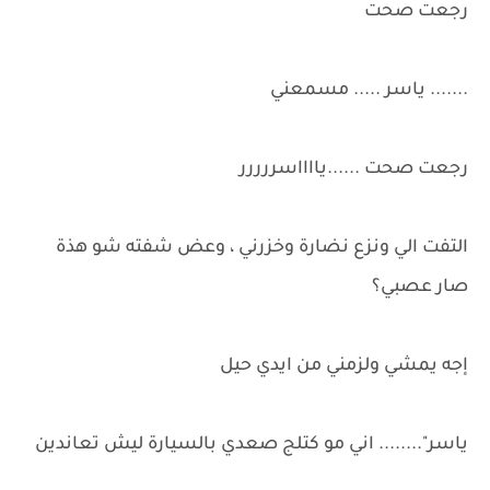
رجعت صحت
....... ياسر ..... مسمعني
رجعت صحت ......يااااسررررر
التفت الي ونزع نضارة وخزرني ، وعض شفته شو هذة
صار عصبي؟
إجه يمشي ولزمني من ايدي حيل
ياسر"........ اني مو كتلج صعدي بالسيارة ليش تعاندين