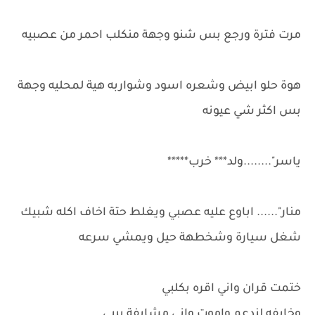
مرت فترة ورجع بس شنو وجهة منكلب احمر من عصبيه
هوة حلو ابيض وشعره اسود وشواربه هية لمحليه وجهة
بس اكثر شي عيونه
ياسر"........ولد*** خرب*****
منار"...... اباوع عليه عصبي ويغلط حتة اخاف اكله شبيك
شغل سيارة وشخطهة حيل ويمشي سرعه
ختمت قران واني اقره بكلبي
وخايفه لندعم واموت واني مشايفة بيبي