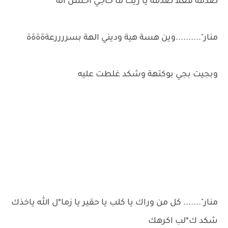
صدمه فعلا صدمه يا ريت ما حاجي احسن اله
منار"..........وين هسة هية وديني الهة بسررررعةةةةة
وبجيت بجي بوكتهة وشكد غلطت عليه
منار"....... كل من وراك يا كلب يا حقير يا زما*ل الله ياخذك
شكد ك*لب اكرهك