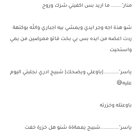
منار"....... ما اريد بس اكفيني شرك وروح
شو هذة اجه وجر ايدي ويمشي بيه اجباري والله بوكتهة
ردت اعضه من ايده بس بي بخت فاتو ممرضين من يمي
واستحيت
ياسر"..........|باوعلي ويضحك| شبيج ادري نجلبتي اليوم
عليه😅
باوعتله وخزرته
ياسر"............شبيج يممةةة شنو هل خزرة خفت