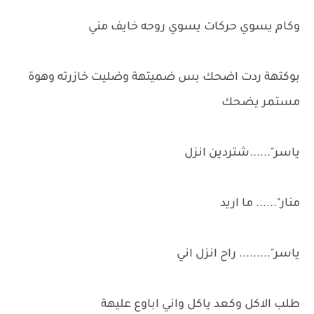
وكام يسوي حركات يسوي روحه خايف مني
بوكتهة ردت اضحك بس ضميتهة وضليت خازرته وهوة
مستمر يضحك
ياسر"......شتردين انزل
منار"...... ما اريد
ياسر"......... راح انزل اني
طلب الاكل وكعد ياكل واني اباوع عليهة