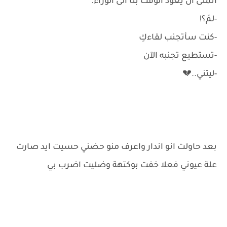
أتمنى أن يعود الوقت بنا الى الوراء.
-لمَ؟!
-كنت سأتجنب لقاءكِ
-تستطيع تجنبه الآن
-ليتني..💔
بعد حاولت انو اندار واعرف منو حضني حسيت ايد صارت
علة عيوني فعلا خفت بوكتهة وضليت اضرب بي