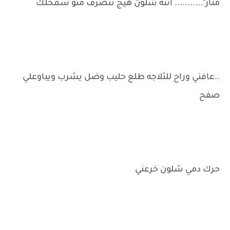
منار"........... انته شلون هيج تتصرف منو سمحلك
..عافني وراح للثلاجه طلع حليب وضل يشرب ويباوعلي
صفح
حرك دمي شلون خرعني