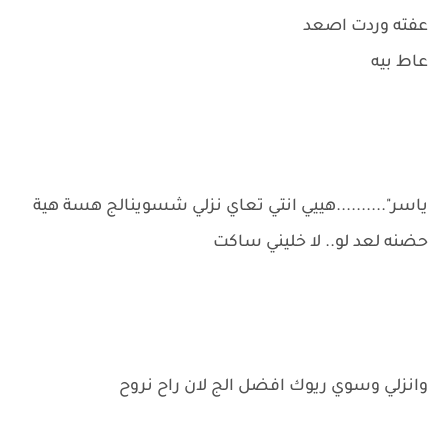
عفته وردت اصعد
عاط بيه
ياسر"..........هييي انتي تعاي نزلي شسوينالج هسة هية
حضنه لعد لو.. لا خليني ساكت
وانزلي وسوي ريوك افضل الج لان راح نروح