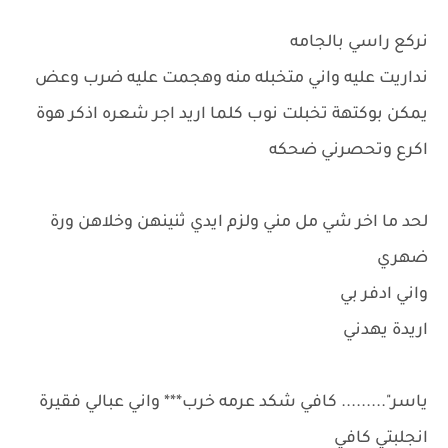
نركع راسي بالجامه
نداريت عليه واني متخبله منه وهجمت عليه ضرب وعض
يمكن بوكتهة تخبلت نوب كلما اريد اجر شعره اذكر هوة
اكرع وتحصرني ضحكه
لحد ما اخر شي مل مني ولزم ايدي ثنينهن وخلاهن ورة
ضهري
واني ادفر بي
اريدة يهدني
ياسر"......... كافي شكد عرمه خرب*** واني عبالي فقيرة
انجلبتي كافي