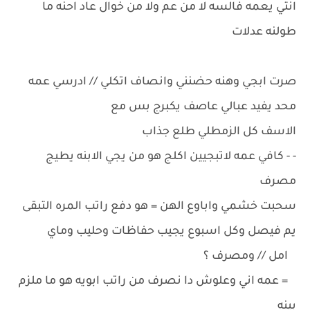
انتي يعمه فالسه لا من عم ولا من خوال عاد احنه ما
طولنه عدلات
صرت ابجي وهنه حضنني وانصاف اتكلي // ادرسي عمه
محد يفيد عبالي عاصف يكبرج بس مع
الاسف كل الزمطلي طلع جذاب
- - كافي عمه لاتبجيين اكلج هو من يجي الابنه يطيج
مصرف
سحبت خشمي واباوع الهن = هو دفع راتب المره التبقى
يم فيصل وكل اسبوع يجيب حفاظات وحليب وماي
امل // ومصرف ؟
= عمه اني وعلوش دا نصرف من راتب ابويه هو ما ملزم
بينه