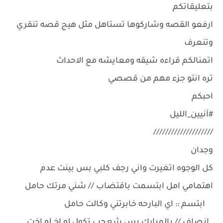
بتعليقاتكم
ارفعو القصه وشاركوها تستاهل مثل هيج قصه تنقري
وتنعرف
اتمنالكم قراءه شيقه ومعايشه مع الاحداث
تره انتو جزء مهم من قصصي
احبكم
#آنيين_الليل
////////////////////
وجدان
كل الوجوه اتغيرت واني رجف كلبي بس بينت عدم
اهتمامي امل ابتسمت باقتضاب // شني مرتك حامل
ابتسم :: اي البارحه خابرتني وكالت حامل
انصاف // بالمبارك بس شعجب تكول لو اخ لو اخت