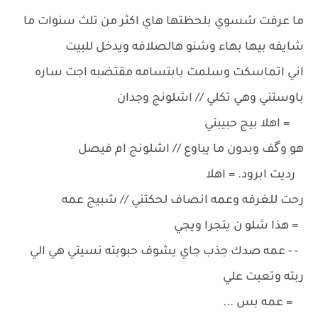
ما عرفت شسوي بلحظتها هاي اكثر من تلث سنوات ما
شايفه بيها بهاء وشنو هالصلافه ويدخل للبيت
اني اتماسكت وسلمت بابتسامه مقتضبه اجت ساره
باوستني وهي تكلي // اشلونج وجدان
= اهلا بيج حبيبتي
هو وگف وبدون ما يباوع // اشلونج ام فيصل
رديت ابرود. = اهلا
رحت للغرفه وعمه انصاف لحكتني // شبيج عمه
= هذا شلو ن يتجرا ويجي
- - عمه صدك جذب جاي يشوف حبوبته نسيتي هي الي
ربته وتعبت علي
= عمه بس ...