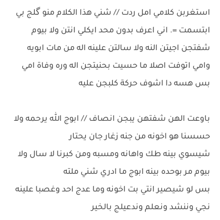
استغربن كلامي امل ردت // شني هذا الكلام منو گلج بي
ابتسمت =. اني اعرف بدون محد ايكلي انتن ولا بيوم
شفتجن اجيتن النه ولا سالتن علينه اله من مات ابويه
وامي اتوفت اصلا ما حسيت بحنيتجن اله وره وفاة امي
بس هسه دا اشوف حركة كلبجن عليه
باوعت الهن شفتهن يبجن انصاف // ابوج الله يرحمه ولا
حسسنا هو اخونه من جنه زغار جان يحتار
شيسوي بينه طك واهانه ومسبه ومن كبرنا لا سال ولا
بيوم مر بوحده بينه ابوج ما ادري شني ملته
بس لو شيصير انتي بت اخونه وما عدج احد وغصبا علينه
نجي وننشد ونعلم وندعيلج بالخير