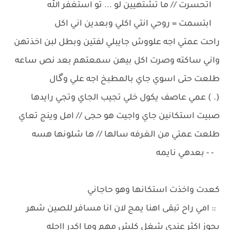
اتحسرت // ما تشتهيين لو ... تو استغفر الله
ابتسمت = روحي انتي اكلي وبعدين اني اكل
راحت عمتي اجه علووش جايبلي لفتين وبطل لبن اخذتهن
واني ساكته وصرت اكل بيهن سمعتهم بعد نص ساعه
طلعت حتى اسوي جاي بالمطبخ اجه علي وگال
(. ) عمي عاصف يكول خلي تجيب الجاي وتجي رايدها
صبيت استكانين جاي واجيت هو حجى // امل وينج تعاي
طلعت عمتي من الغرفه سالها // ها شلونها هسه
- - بعدهي نايمه
كعدت واخذت استكانها وهو حاجاني
:: امي راح تبقى اهنا يمج لان انا مسافر للصين شهر
يجوز اكثر عندي شغل كلش مهم وما اكدر ااجله