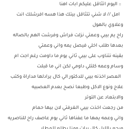
:: اليوم اتثاقل عليكم ابات اهنا
امل // لا شني تتثاقل بيتك هذا هسه افرشلك انت
وعلاوي بالهول
راح يم بيبي وعمتي نزلت فراش وفرشت الهم بالصاله
بعدها طلب اخلي فيصل يمه واني وعمتي
بقينه نتناوب على بيبي ثاني يوم ما داومت رغم اجت ام
وسام وعمه كلتلي داومي لكن اني ما قبلت
العصر اخذنه بيبي للدكتور الي كال يرادلها مداراة وكتب
علاج ونوع الاكل وطبعا نصح بعدم العصبيه
والابتعاد عن التوتر
من رجعت اخذت بيبي الغرفتي لان بيها حمام
واني وعمه يمها ما عفناها ثاني يوم عاصف راح للناصريه
ورجع بالليل كال يبات ومنا يطلع للمطار