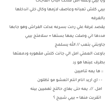
ويا بيبي وعمه امل فتحت الباب اتفاجات
بيبي كلش تعبانه وعاصف لازمها وكال خلي اندخلها
بالغرفه
يقصد غرفة علي رحت بسرعه عدلت الفراش وهو جابها
مددها اني وصلت يمها بستها = سلامتج بيبي
جاوبتني بتعب // الله يسلمج
باوعت العمتي امل الي جانت كلش مقهوره ودمعتها
بطرف عينها هو رد
:: ها يمه تناميين
- - اي اريد انام انتم اتعشو مو تظلون
امل. //. يمه حتى بهاي حالتج تهميين بينه
اتقربت منها = بيبي شبيج ؟