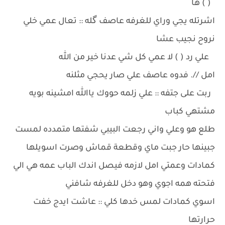
( ) ها
اشرتله يجي وراي للغرفه عاصف گله :: تعال عمي خلي
نروح نجيب عشا
علي رد ( ) لا عمي كل شي عدنا خير من الله
امل //. فدوه عاصف علي صار يحجي مثلنه
ربت على جتفه :: علي زلمه حووك ياالله امشينه بويه
مشتهي كباب
طلع هو وعلي واني رجعت البيبي شفتها متمدده لمست
جبينها حار جبت ماي وقطعة قماش وصرت اسويلها
كمادات وعمتي امل لازمه فيصل اندك الباب عمه هي الي
فتحته همه اجوي وهو دخل للغرفه شافني
اسوي كمادات لمس خدها كلي :: عاشت ايدج خفت
حرارتها