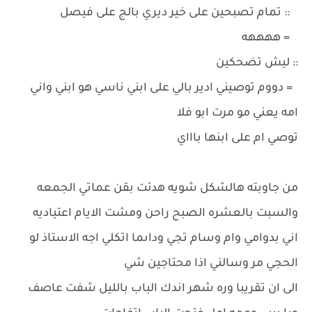
:: تمام تصبحين على خير ديري بالج على فيصل
= ههههه
:: ليش تضحكين
= دووم توصيني ادير بالي على ابني ناسي هو ابني واني
امه يعني مو مرت ابو فلا
توصي ام على ابنها باااي
من جاوبته هالشكل شويه هدئت بقن عماتي الجمعه
والسبت بالعشره الصبح راحن ومشت الايام اعتياديه
اني بدوامي وام وسام تجي وداىما اتكلي اجه الاستاذ لو
الحجي مر وسالني اذا محتاجين شي
الى ان تقريبا وره شهر اندك الباب بالليل شفت عاصف