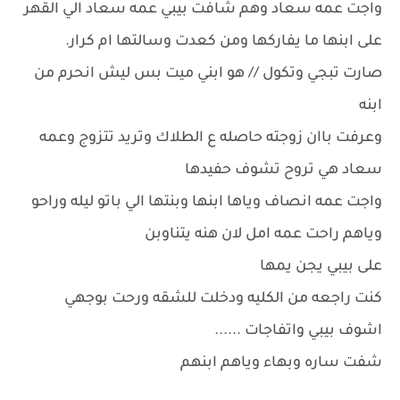
واجت عمه سعاد وهم شافت بيبي عمه سعاد الي القهر
على ابنها ما يفاركها ومن كعدت وسالتها ام كرار.
صارت تبجي وتكول // هو ابني ميت بس ليش انحرم من
ابنه
وعرفت باان زوجته حاصله ع الطلاك وتريد تتزوج وعمه
سعاد هي تروح تشوف حفيدها
واجت عمه انصاف وياها ابنها وبنتها الي باتو ليله وراحو
وياهم راحت عمه امل لان هنه يتناوبن
على بيبي يجن يمها
كنت راجعه من الكليه ودخلت للشقه ورحت بوجهي
اشوف بيبي واتفاجات ......
شفت ساره وبهاء وياهم ابنهم