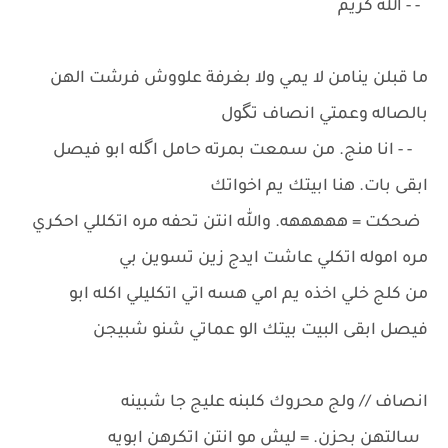
- - الله كريم
ما قبلن ينامن لا يمي ولا بغرفة علووش فرشت الهن
بالصاله وعمتي انصاف تگول
- - انا منج. من سمعت بمرته حامل اگله ابو فيصل
ابقى بات. هنا ابيتك يم اخواتك
ضحكت = هههههه. والله انتن تحفه مره اتكللي احكري
مره اموله اتكلي عاشت ايدج زين تسوين بي
من كلج خلي اخذه يم امي هسه اتي اتكليلي اكله ابو
فيصل ابقى البيت بيتك الو عماتي شنو شبيجن
انصاف // ولج محروك كلبنه عليج جا شبينه
سالتهن بحزن. = ليش مو انتن اتكرهن ابويه