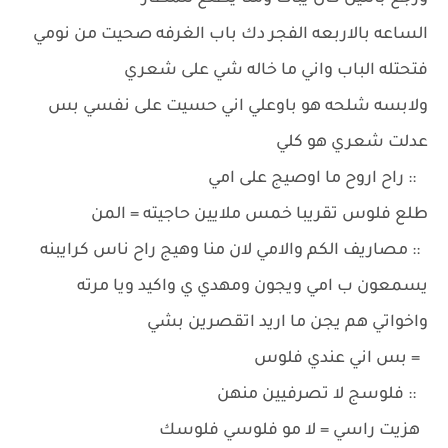
الساعه بالاربعه الفجر دك باب الغرفه صحيت من نومي
فتحتله الباب واني ما خاله شي على شعري
ولابسه شلحه هو باوعلي اني حسيت على نفسي بس
عدلت شعري هو كلي
:: راح اروح ما اوصيج على امي
طلع فلوس تقريبا خمس ملايين حاجيته = المن
:: مصاريف الكم والامي لان منا وهيج راح ناس كرايبنه
يسمعون ب امي ويجون ومهدي ي واكيد ويا مرته
واخواتي هم يجن ما اريد اتقصرين بشي
= بس اني عندي فلوس
:: فلوسج لا تصرفيين منهن
هزيت راسي = لا مو فلوسي فلوسك