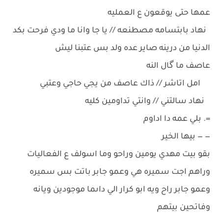
عمها حتى يوقعون ع العمليه
نهاد بابتسامه مصطنعه // يا جا وانا ما ودي فرحت بكد
الدنيا من درينه صاير عده ولد بس عتبنا ليش
عاصف ما گال النه
امل اتاشر // ذاك عاصف من يجي حاجي وعتبي
نهاد سالتني // وانتي تداومين كليه
=. بلي عمه دا اداوم
— — بيها الخير
بقو بيت مهدي يومين وراحو وما اسولف ع الفعاليات
وراهم اجت سميره هي وعمو جابر باتت بس سميره
وعمو جابر راح ويه ابو كرار الي داىما موجودين ويانه
وفاتحين بيتهم