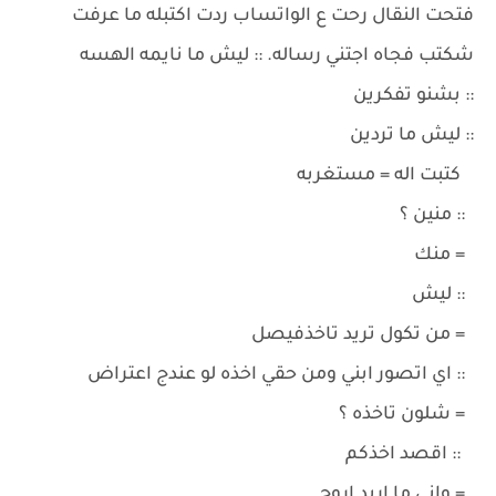
فتحت النقال رحت ع الواتساب ردت اكتبله ما عرفت
شكتب فجاه اجتني رساله. :: ليش ما نايمه الهسه
:: بشنو تفكرين
:: ليش ما تردين
كتبت اله = مستغربه
:: منين ؟
= منك
:: ليش
= من تكول تريد تاخذفيصل
:: اي اتصور ابني ومن حقي اخذه لو عندج اعتراض
= شلون تاخذه ؟
:: اقصد اخذكم
= واني ما اريد اروح