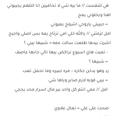
هي لتنفست // ما بيه شي لا تخافيين انا كتلهم يجيبوني
اهنا ويخلوني يمج
= حبيبتي ياروحي اشيلج بعيوني
امل لزمتني // ياالله خلي امي ترتاح يمه بس اصلي واجيج
اشرت بيدها طلعت سالت عمه = شبيها بيبي ؟
- تعبت هاي اسبوع نراكض بيها تالي جابها عاصف
= شبيها ؟
رد وهو يدخن جكاره :: مره جبيره وما تحمل تعب
= بيبي قويه لازم صاير وياها شي
امل // عمي انتم كل واحد بير مال اسرار محد يحجي
صحت على علي = تعال علاوي