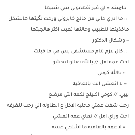
حاچيته. = اي غير تفهموني بيبي شبيها
:: ما ادري حالي من حالج خابروني ورحت لگيتها هالشكل
ماخذينها للطبيب وحالتها تعبت اكثر هالجبتها
= وشكال الدكتور
:: كال لازم تنام مستشفى بس هي ما قبلت
اجت عمه امل // ياالله تعالو اتعشو
:: ياالله كومي
= لا اتعشى انت بالعافيه
بيبي. // كومي اكليلج لكمه انتي مرضع
رحت شفت عمتي مخليه الاكل ع الطاوله اني رحت للغرفه
اجت وراي امل // تعاي عمه اتعشي
= لا عمه بالعافيه ما اشتهي هسه