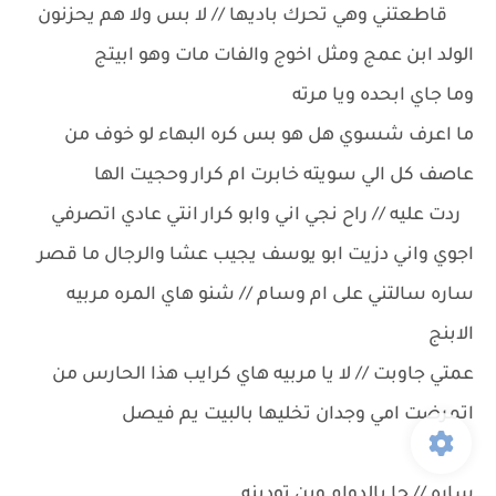
قاطعتني وهي تحرك باديها // لا بس ولا هم يحزنون
الولد ابن عمج ومثل اخوج والفات مات وهو ابيتج
وما جاي ابحده ويا مرته
ما اعرف شسوي هل هو بس كره البهاء لو خوف من
عاصف كل الي سويته خابرت ام كرار وحجيت الها
ردت عليه // راح نجي اني وابو كرار انتي عادي اتصرفي
اجوي واني دزيت ابو يوسف يجيب عشا والرجال ما قصر
ساره سالتني على ام وسام // شنو هاي المره مربيه
الابنج
عمتي جاوبت // لا يا مربيه هاي كرايب هذا الحارس من
اتمرضت امي وجدان تخليها بالبيت يم فيصل
ساره // جا بالدوام وين تودينه