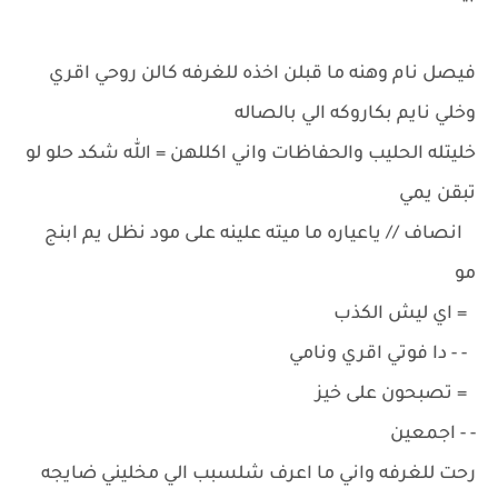
فيصل نام وهنه ما قبلن اخذه للغرفه كالن روحي اقري
وخلي نايم بكاروكه الي بالصاله
خليتله الحليب والحفاظات واني اكللهن = الله شكد حلو لو
تبقن يمي
انصاف // ياعياره ما ميته علينه على مود نظل يم ابنج
مو
= اي ليش الكذب
- - دا فوتي اقري ونامي
= تصبحون على خيز
- - اجمعين
رحت للغرفه واني ما اعرف شلسبب الي مخليني ضايجه