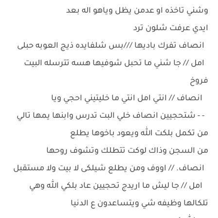
وشني تاخذه او عدمن يظل وياهو اله بعد
ايدي عرفت شلون ترد
انصاف تفرك باديها ///بس شلفايده ذيج العوبه حبلى
امل // جا شني ما تحبل شوفيها هسه تترسله البيت
فروخ
انصاف // انتي امل انتي ما خليتيني احجي ويا
- - شتحجيين انصاف خلي البت تدرس وابنها يمها تالي
من تكمل بلكت الله ويعود باخوها يطلع
من السجن وذاك لوكت تتطلك وتشوف روحها
انصاف. // اووف ومن يطلع شيلكى لا بيت ولا مستقبل
امل // جا ليش ما اريدج تحجيين عاد بلكي الله وهي
تلكالها وظيفه شي ويتساعدون ع الدنيا