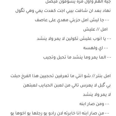
جيه الهم واول مره يشوفون فيصل
نهاد بعد ان شافت بيبي اجت كعدت يمي وهي تگول
- - جا ليش امل حزبتي مهدي على عاصف
امل // عليش
- - يا انوب عليش تكولين لا يمر ولا ينشد
- - اي ولهسه
- - الما يمر وما ينشد ما تحبل وتجيب
امل بنتر // شو انتي ما تعرفين تحجيين هذا الفرخ حبلت
بي گبل لا يعرس تالي من لعبن الحبايب لعبتهن
لا يمر ولا ينشد
- - ومن صار ابنه
- - من صار ابنه انا خابرته لان رادو يو رجلها يو اخوها يو