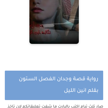
رواية قصة وجدان الفصل الستون
بقلم انين الليل
صار تلث تيام اكتب بالبارت ما شفت تعليقاتكم لان تاخذ