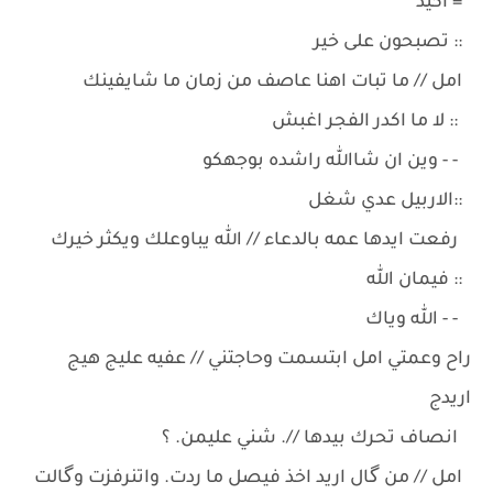
= اكيد
:: تصبحون على خير
امل // ما تبات اهنا عاصف من زمان ما شايفينك
:: لا ما اكدر الفجر اغبش
- - وين ان شاالله راشده بوجهكو
::الاربيل عدي شغل
رفعت ايدها عمه بالدعاء // الله يباوعلك ويكثر خيرك
:: فيمان الله
- - الله وياك
راح وعمتي امل ابتسمت وحاجتني // عفيه عليج هيج
اريدج
انصاف تحرك بيدها //. شني عليمن. ؟
امل // من گال اريد اخذ فيصل ما ردت. واتنرفزت وگالت