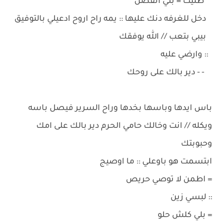
طليت = بلي اتفضل
دخل للغرفه دنك عليها :: يمه راح اروح ادعيلي بالتوفيق
بيبي بتعب // الله يوفقك
:: وارضي عليه
- - دير بالك على روحك
باس ايدها وباسها بخدها وراح السرير فيصل باسه
ويكله // انت وخالك حامي الحرم دير بالك على امك
وحبوبتك
ابتسمت هو باوعلي :: ما اوصيج
= اطمن لا توصي حريص
:: لبسي زين
= بلي كلش حلو