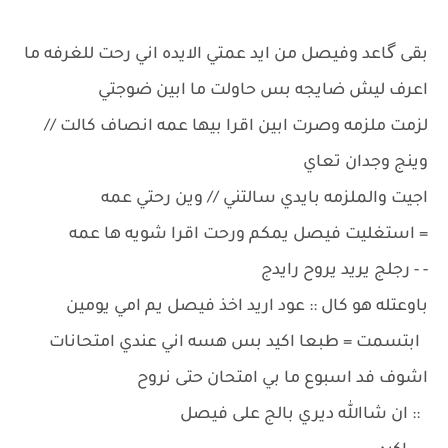
بقى گاعد وفيصل من ايد عمتي الايده اني رحت للغرفه ما
اعرف ليش ضايجه بس حاولت ما ابين ضوجتي
لزمت ملزمه وصرت ابين اقرا بيها عمه انصاف كالت //
وينج وجدان تعاي
اجيت والملزمه بايدي سالتني // وين رحتي عمه
= استغليت فيصل يمكم ورحت اقرا شويه ها عمه
- - رجلج يريد يروح رايدج
باوعتله هو كال :: عود اريد اخذ فيصل يم امي يومين
ابتسمت = طبعا اكيد بس هسه اني عندي امتحانات
اشوف فد اسبوع ما بي امتحان حتى نروح
:: ان شاالله ديري بالج على فيصل