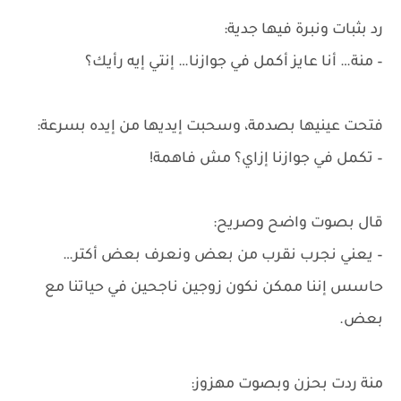
رد بثبات ونبرة فيها جدية:
– منة… أنا عايز أكمل في جوازنا… إنتي إيه رأيك؟
فتحت عينيها بصدمة، وسحبت إيديها من إيده بسرعة:
– تكمل في جوازنا إزاي؟ مش فاهمة!
قال بصوت واضح وصريح:
– يعني نجرب نقرب من بعض ونعرف بعض أكتر…
حاسس إننا ممكن نكون زوجين ناجحين في حياتنا مع
بعض.
منة ردت بحزن وبصوت مهزوز: