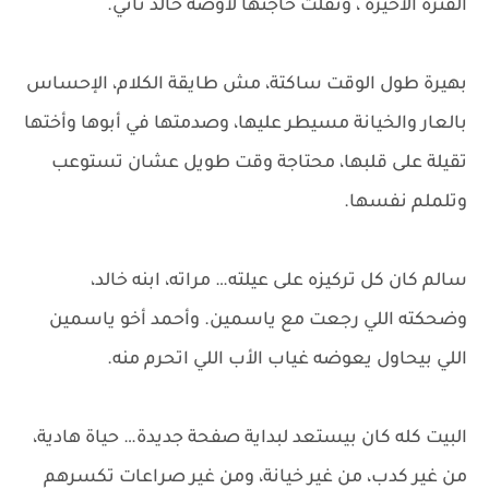
الفترة الأخيرة ، ونقلت حاجتها لأوضة خالد تاني.
بهيرة طول الوقت ساكتة، مش طايقة الكلام، الإحساس
بالعار والخيانة مسيطر عليها، وصدمتها في أبوها وأختها
تقيلة على قلبها، محتاجة وقت طويل عشان تستوعب
وتلملم نفسها.
سالم كان كل تركيزه على عيلته… مراته، ابنه خالد،
وضحكته اللي رجعت مع ياسمين. وأحمد أخو ياسمين
اللي بيحاول يعوضه غياب الأب اللي اتحرم منه.
البيت كله كان بيستعد لبداية صفحة جديدة… حياة هادية،
من غير كدب، من غير خيانة، ومن غير صراعات تكسرهم