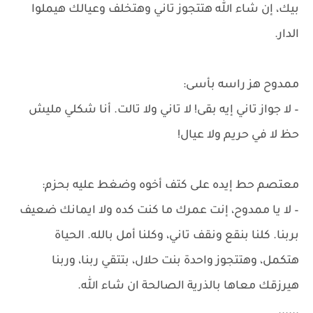
بيك، إن شاء الله هتتجوز تاني وهتخلف وعيالك هيملوا
الدار.
ممدوح هز راسه بأسى:
– لا جواز تاني إيه بقى! لا تاني ولا تالت. أنا شكلي مليش
حظ لا في حريم ولا عيال!
معتصم حط إيده على كتف أخوه وضغط عليه بحزم:
– لا يا ممدوح، إنت عمرك ما كنت كده ولا ايمانك ضعيف
بربنا. كلنا بنقع ونقف تاني، وكلنا أمل بالله. الحياة
هتكمل، وهتتجوز واحدة بنت حلال، بتتقي ربنا، وربنا
هيرزقك معاها بالذرية الصالحة ان شاء الله.
......