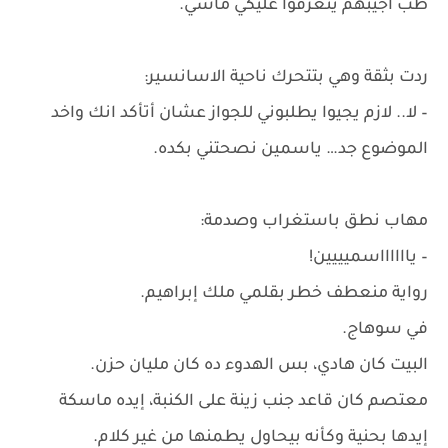
طب أجيبهم يتعرفوا عليكي ماشي.
ردت بثقة وهي بتتحرك ناحية الاسانسير:
– لا.. لازم يجيوا يطلبوني للجواز عشان أتأكد انك واخد
الموضوع جد… ياسمين نصحتني بكده.
مهاب نطق باستغراب وصدمة:
– يااااااسميييين!
رواية منعطف خطر بقلمي ملك إبراهيم.
في سوهاج.
البيت كان هادي، بس الهدوء ده كان مليان حزن.
معتصم كان قاعد جنب زينة على الكنبة، إيده ماسكة
إيدها بحنية وكأنه بيحاول يطمنها من غير كلام.