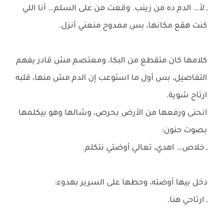
ـ لأ… الدم ده من زينب. وقعت من على السلم… أنا اللي
كنت هقع مكانها، بس ممدوح منعني أنزل.
كلامها كان متقطع من البكا، ومعتصم مش قادر يفهم
التفاصيل، بس أول ما استوعب إن الدم مش منها، قلبه
ارتاح شوية.
انحنى ورفعها من الأرض بحرص، وشالها وهو بيكلمها
بصوت حنون:
ـ خلاص… اهدي، تعالي أوضتي نتكلم.
دخل بيها أوضته، وحطها على السرير بهدوء:
ـ ارتاحي هنا.