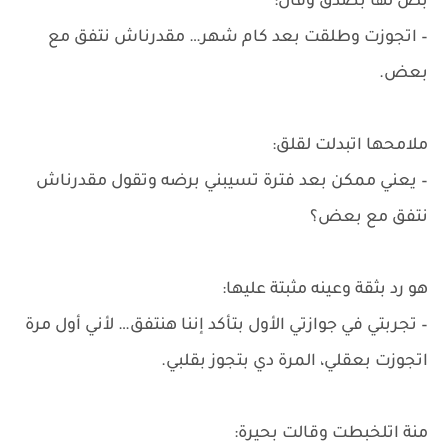
بص لها بصدق وقال:
– اتجوزت وطلقت بعد كام شهر… مقدرناش نتفق مع
بعض.
ملامحها اتبدلت لقلق:
– يعني ممكن بعد فترة تسيبني برضه وتقول مقدرناش
نتفق مع بعض؟
هو رد بثقة وعينه مثبتة عليها:
– تجربتي في جوازتي الأول بتأكد إننا هنتفق… لأني أول مرة
اتجوزت بعقلي، المرة دي بتجوز بقلبي.
منة اتلخبطت وقالت بحيرة: