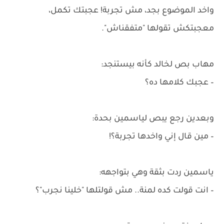
واخد الموضوع بجد، مش تجربة! عجبتك تكمل،
معجبتكش تقولها "متفقناش".
مهاب بص لخالد كأنه بيستنجد:
– عجبك كلامها ده؟
وبعدين رجع يبص لياسمين بحدة:
– مين قال إني واخدها تجربة؟!
ياسمين ردت بثقة وهي بتواجهه:
– انت قولت كده لمنة.. مش قولتلها "خلينا نجرب"؟