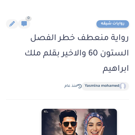
0
روايات شيقه
رواية منعطف خطر الفصل
الستون 60 والاخير بقلم ملك
ابراهيم
Yasmina mohamed
منذ عام