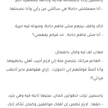
ياسمين ردت بابتسامة هادية، وكأنها بتستفزه أكتر:
– أنا معملتش حاجة! هي سألتني عن رأيي وأنا نصحتها.
خالد واقف بينهم مش فاهم حاجة، وصوته فيه حيرة:
– أنا مش فاهم حاجة.. حد فيكم يفهمني؟
مهاب لف ليه وقال بانفعال:
– الهانم مراتك بتنصح منة إني لازم أجيب أهلي يخطبوها،
وأنا أصلاً قولتلهم إني اتجوزت.. إزاي هقولهم عايز أخطب
مراتي؟!
ياسمين نزلت خطوتين كمان، عينيها ثابته فيه وهي بترد:
– حقها.. لازم تطمن إن أهلك موافقين وكمان تتأكد إنك