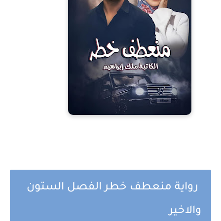
رواية منعطف خطر الفصل الستون
والاخير