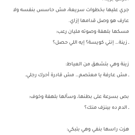
جري عليها بخطوات سريعة، مش حاسس بنفسه ولا
عارف هو وصل قدامها إزاي.
مسكها بلهفة وصوته مليان رعب:
ـ زينة… إنتي كويسة؟ إيه اللي حصل؟
زينة وهي بتشهق من العياط:
ـ مش عارفة يا معتصم… مش قادرة أحرك رجلي.
بص بسرعة على بطنها، وسألها بلهفة وخوف:
ـ الدم ده بينزف منك؟
هزت راسها بنفي وهي بتبكي: