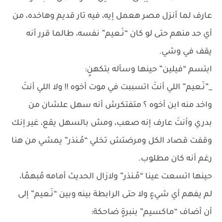
عارف لما أنزل مصر هعمل إيه، فيه تار قديم وهاخده، من
أي حد منهم حتى لو كان “نَـعيم” نفسه، طالما قرر أنه
يقف في وشي.
ابتسم “فيلين” حينها وسأله بتكهنٍ:
_”نَـعيم” اللي أنتَ اتسببت في موت أخوه !! ولا اللي أنتَ
واخد منه ابن أخوه ؟ متفتكرش أنه سهل علشان من
بدري وأنتَ عارف إنه صعب، ومش بالسهل يقع، غير إنك
وقفت قصاد الكل ومرضتش تخلي “مُـنذر” يمشي من هنا
رغم أنه كان مطلوب.
حينها اتسعت عينا “مُـنذر” ولازال الحديث أمامه مُبهمًا،
لم يفهم أي شيءٍ ولا حتى الرابطة بينه وبين “نَـعيم” إلى
أن أضاف “ماكسيم” بنبرةٍ ضاحكة: