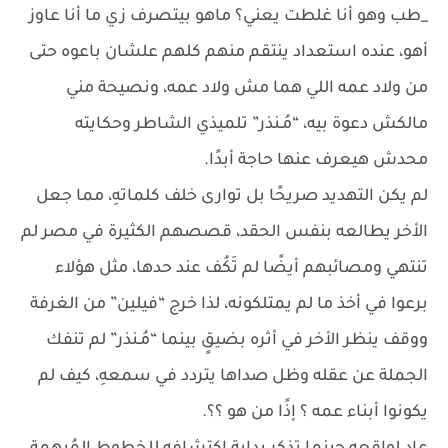
_طب وهو أنا غلطت يعني؟ ماهو بيتصرف زي ما أنا عاوز
أهو، عنده استعداد ينتقم منهم كلهم علشان باعوه حتى
من ولاد عمه اللي هما مش ولاد عمه، ونصيحة مني
مالكش دعوة بيه، “مُـنذر” تلميذي الشاطر وحكايته
محدش هيعرف عنها حاجة أبدًا.
لم يكن التهديد صريحًا بل توارى خلف كلماتهِ، مما جعل
الأخر يطالعه بنفس الحقد، قصصهم الكثيرة في مصر لم
تنتهي ومصائبهم أيضًا لم تَكُف عند حدها، مثل هؤلاء
برعوا في أخذ ما لم يمتلكونه، لذا خرج “فيلين” من الغرفة
ووقف ينظر الأخر في أثره بضيقٍ بينما “مُـنذر” لم تنفك
الجملة عن عقله وظل صداها يتردد في سمعهِ، كيف لم
يكونوا أبناء عمه ؟ إذًا من هو ؟؟.