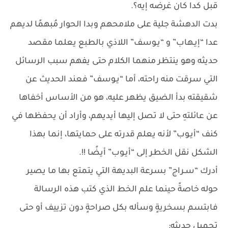
قبل كدا كان غرضه إيه؟.
بدت الدهشة جلية على ملامحهم وبدا الحوار مُبهمًا لديهم
عدا “إيـهاب” و “يـوسف” اللاذي بالطبع يعلما مقصد
حديثه وهو ينتظر منهما الكلام حتى يفهم سبب الرسائل
التي سرقت منه راحته، أما “يـوسف” فعند الحديث عن
شقيقته بدأ الضيق يظهر عليه، هو من الأساس أخفاها
عن عائلتهِ حتى لا تصل إليها أيديهم، وأراد أن يحفظها في
كنف “أيـوب” لأنه يعلم قدرته على حمايتها، إنما بهذا
الشكل نقل الخطر إلى “أيـوب” أيضًا !!.
أدرك “سـراج” بسرعة البديهة التي يتمتع بها ما يصير
حوله خاصةً حينما علم الخط الذي كتب هذه الرسالة
فابتسم بسخريةٍ وسأله بكل صراحةٍ دون تزييف أو حتى
تجميل حديثه: