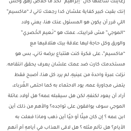
رعايتك ساعتها كان “إبراهيم” لحد ما خلاص زهق وحس
إنك بقيت كبير كفاية علشان كدا رجعك تاني لـ “ماكسيم”
اللي قرر أن يكون هو المسئول عنك هنا، يعني ولاد
“الموجي” مش قرايبك، عمك هو “نَـعيم الحُصري”
والورق وكل حاجة ليها علاقة بيك هتلاقيها مع
“ماكسيم”، على فكرة كنت هتتباع برضه تاني، بس هو
مستخدمك كارت ضد عمك علشان يعرف يحقق انتقامه.
نزلت عبرة واحدة من عينيهِ، لم يرد كل هذا، أصبح فقط
يتمنى مجاورة عمه، يود الاحتماء به كما احتمى الغُرباء،
أراد أن يعود لكنفهِ، لكن هل سيقبله عمه؟ هل أولاد عائلة
الموجي سوف يوافقون على تواجده؟ والأهم من ذلك أين
ابن عمه ؟ إن كان ميتًا أو حيًا أين ذهب وماذا فعلت به
الأيام؟ هل تألم مثله ؟ هل لاقى العذاب في أيامهِ أم أنهم