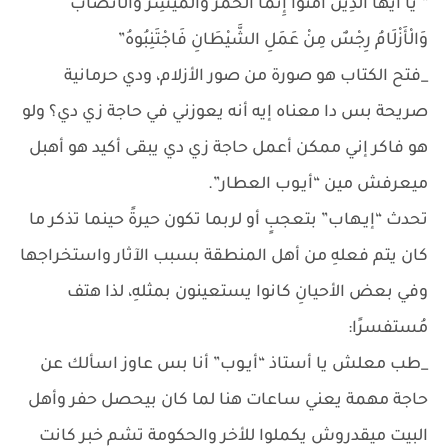
” يَا أَيُّهَا الَّذِينَ آَمَنُوا إِنَّمَا الْخَمْرُ وَالْمَيْسِرُ وَالْأَنْصَابُ
وَالْأَزْلَامُ رِجْسٌ مِنْ عَمَلِ الشَّيْطَانِ فَاجْتَنِبُوهُ”
_فتح الكتاب هو صورة من صور الأزلام، ودي حرمانية
صريحة بس دا معناه إيه أنه يعوزني في حاجة زي دي؟ ولو
هو فاكر إني ممكن أعمل حاجة زي دي يبقى أكيد هو أهبل
ميعرفش مين “أيـوب العطار”.
تحدث “إيـهاب” بتعجبٍ أو لربما تكون حيرةً حينما تذكر ما
كان يتم فعلهِ من أهل المنطقة بسبب الآثار واستخراجها
وفي بعض الأحيانِ كانوا يستعينون بمثلهِ، لذا هتف
مُستفسرًا:
_طب معلش يا أستاذ “أيـوب” أنا بس عاوز اسألك عن
حاجة مهمة يعني ساعات هنا لما كان بيحصل حفر وأهل
البيت ميقدروش يكملوا للأخر والحكومة تشم خبر كانت