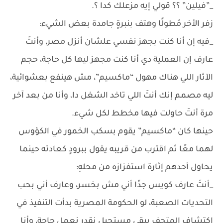
_”فيلين” ؟؟ قولي إيه مزعلك كدا ؟.
زفر الأخر مُطولًا وهتف بنبرةٍ جامدة بعض الشيء:
_فيه إن أنا كنت بجهز نفسي علشان أنزل مصر، وأنتَ
عارف إن العملية دي أنا كنت مجهز ليها كل حاجة، حجم
الآثار اللي هناك مهول “ماكسيم”، مش هينفع بعشوائية،
ليه مصمم إنك أنتَ اللي تاخد الشغل دا، وأنا من بعد آخر
مرة أنتَ حاولت فيها مخطط لكل شيء.
حينها كان “ماكسيم” يقوم بسكب الخمور في الكؤوس
لهما معًا ثم اقترب من قريبه يقول ببرودٍ كعادته حينما
يحاول أحدهم إثارة استفزازه من محلهِ:
_أنتَ عارف كويس جدًا أني مش بخسر، وعارف أني بحب
التحديات الصعبة، لو الحكومة المصرية بدأت التنفيذ في
اكتشاف المتحف يبقى مستحيل نقدر نعمل حاجة، وأنا