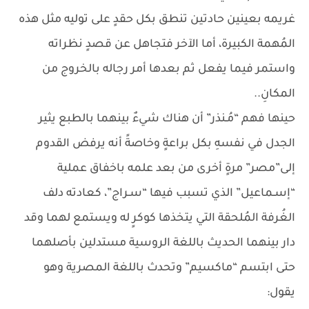
غريمه بعينين حادتين تنطق بكل حقدٍ على توليه مثل هذه
المُهمة الكبيرة، أما الآخر فتجاهل عن قصدٍ نظراته
واستمر فيما يفعل ثم بعدها أمر رجاله بالخروج من
المكانِ..
حينها فهم “مُـنذر” أن هناك شيءٌ بينهما بالطبع يثير
الجدل في نفسهِ بكل براعةٍ وخاصةً أنه يرفض القدوم
إلى”مصر” مرةٍ أخرى من بعد علمه باخفاق عملية
“إسـماعيل” الذي تسبب فيها “سـراج”، كعادته دلف
الغُرفة المُلحقة التي يتخذها كوكرٍ له ويستمع لهما وقد
دار بينهما الحديث باللغة الروسية مستدلين بأصلهما
حتى ابتسم “ماكسيم” وتحدث باللغة المصرية وهو
يقول: