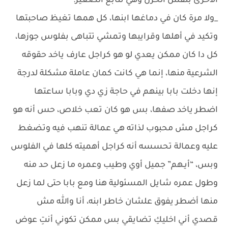
الأخرى بنفس الحزن وهي تتابع الصغير:
_ولا مرة كان في دماغها ابنها، كل همها تغيظ صاحبتها
وتكيد في أهلها وقرايبها وتمشي تتباهى بفلوس جوزها،
كل دا كان ممكن يعدي لو هو كراجل عارف ياخد حقوقه
الشرعية منها، إنما هي كانت كمان عاملة مشكلة لدرجة
إنها دخلت بابا بينهم في حاجة زي دي وبابا ساعتها
اضطر ياخد صفها، بس هو كان تعب خلاص، حس أنه هو
كراجل مش محبوب لذاته هي عمالة تنهب فيه وتضغط
عليه وعمالة تحسسه أنه كراجل أهميته كلها في الفلوس
وبس، “أيـهم” جميل أوي وطيب وعمره ما زعل حد منه
وطول عمره شايل المسئولية هنا ومع بابا حتى لما زعل
منها أضطر يفوق علشان خاطر ابنه، أنا والله مش
قصدي أني اخليكِ تضايقي بس ممكن تكوني أنتِ عوض