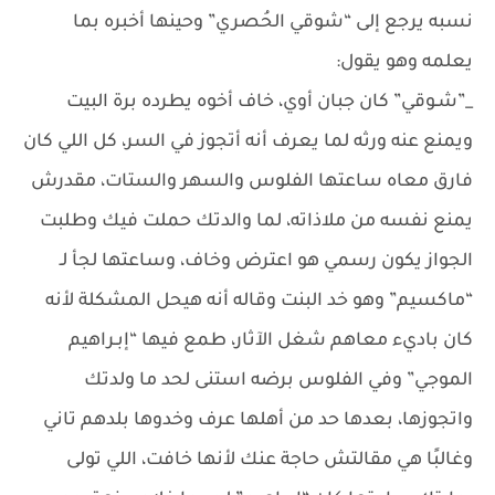
نسبه يرجع إلى “شوقي الحُصري” وحينها أخبره بما
يعلمه وهو يقول:
_”شـوقي” كان جبان أوي، خاف أخوه يطرده برة البيت
ويمنع عنه ورثه لما يعرف أنه أتجوز في السر، كل اللي كان
فارق معاه ساعتها الفلوس والسهر والستات، مقدرش
يمنع نفسه من ملاذاته، لما والدتك حملت فيك وطلبت
الجواز يكون رسمي هو اعترض وخاف، وساعتها لجأ لـ
“ماكسيم” وهو خد البنت وقاله أنه هيحل المشكلة لأنه
كان باديء معاهم شغل الآثار، طمع فيها “إبـراهيم
الموجي” وفي الفلوس برضه استنى لحد ما ولدتك
واتجوزها، بعدها حد من أهلها عرف وخدوها بلدهم تاني
وغالبًا هي مقالتش حاجة عنك لأنها خافت، اللي تولى