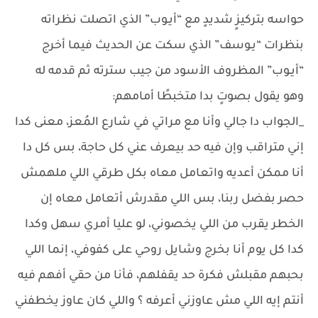
حواسه بتركيزٍ شديدٍ مع “أيـوب” الذي اتصلت نظراته
بنظرات “يـوسف” الذي سكت عن الحديث فيما أخرج
“أيـوب” المظروف الأسود من جيب سترته ثم قدمه له
وهو يقول بصوتٍ بدا متخبطًا أمامهم:
_الجواب دا جالي وأنا مع مراتي في شارع المُعز، معنى كدا
إني متراقب وإن فيه حد بيعرف عني كل حاجة، بس كل دا
أنا ممكن أعديه واتعامل معاه بكل طرقي اللي ملهمش
حصر بفضل ربنا، بس اللي مقدرش أتعامل معاه إن
الخطر يقرب من اللي يخصوني، لو عليا أمري سهل وكدا
كدا كل يوم أنا بخرج وشايل روحي على كفوفي، إنما اللي
بحبهم مقبلش فكرة حد يقفلهم، فأنا من حقي أفهم فيه
أنتم إيه اللي مش عاوزني أعرفه ؟ واللي كان عاوز يخطفني