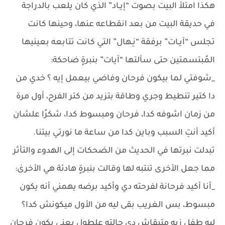
هكذا امتلأ البيت بصوت “إيـاد” الذي كان يلعب بالدراجة
في حديقة البيت من بعد انقطاعه عنها، وحينها كانت
تجلس “آيـات” برفقة “نِـهال” التي كانت تتابعه بعينيها
المُبتسمتين حتى سألتها “آيات” بنبرةٍ ضاحكة:
_شوفتي لما بيكون فرحان وفاضي بيعمل إيه ؟ خدي من
دا كتير تنطيط وجري وطاقة بتزيد من كتر الفرح، أول مرة
من زمان اشوفه كدا، فرحان ومبسوط كدا، شكرًا علشان
أكيد أنتِ السبب وباين كدا من ساعة ما نورتي بيتنا.
تبدلت نبرتها في الحديث من الضحكات إلى الهدوء والتأثر
مما جعل الأخرى تنتبه لها وقالت بنبرةٍ هادئة هي الأخرىٰ:
_أنا أكيد فرحانة لفرحته دي وأكيد برضه يهمني أنه يكون
مبسوط، بس الغريب بقى ليه من الأول ميكونش كدا؟
ليه طفل زيه متبقاش دي حالته علطول يعني يكون فرحان