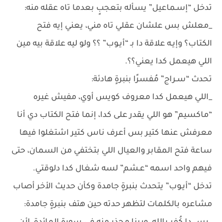
تدخل “إسـماعيل” يسأله بتعجبٍ بعدما تاه عقله منه:
_معلش بس علشان عقلي تاه مني، يعني إيه فتح
الكتاب؟ وإيـه علاقة دا بـ “أيـوب” ؟؟ ولو ليه علاقة بيه مين
اللي هيعمل كدا يعني؟؟.
تحدث “سـراج” مُفسرًا بنبرةٍ هادئة:
_اللي هيعمل كدا معروف كويس أوي، مفيش غيره
“ماكسيم” هو اللي يقدر على كدا، إنما فتح الكتاب دي أنا
معرفش عنها كتير بس أعرف ناس كتير اشتغلوا فيها
ساعة فتح المقابر والعيال اللي بتختفي من السمان، حتى
فيهم واحد اسمه “عـشم” لسه شغال كدا دلوقتي.
تدخل “أيـوب” يتحدث بنبرةٍ جامدة وكأن حديث الأخر أصاب
مشاعره بالكلمات لتظهر حدته حين هتف بنبرةٍ جامدة: