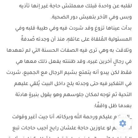
لقلبه عن واحدة قبلك معملتش حاجة غير إنها تأذيه
وبس وفي الأخر بتعيش دور الضحية.
بدأت عيناها تزوغ وقد شردت فيه وفي طيبة قلبه وفي
المسئولية المُلقاة على عاتقهِ، منذ أن وجدته صُدفةً
وتلاقت به وهي ترى فيه الصفات الحسنة التي لم تعهدها
في رجالٍ آخرين غيره، وقد ظننته يفعل ذلك معها هي
فقط لكن يبدو أنه يتمتع بشيم الرجال مع الجميع، شردت
في التفكير فيه حتى وجدته يلج داخل البيت يُلقي عليهم
التحية ثم توجه لمكان جلوسهم وهو يقول بنبرةٍ هادئة
بعدما ظل واقفًا:
_السلام عليكم ورحمة الله وبركاته، أنا جيت أغير وقولت
اشوفكم لو عاوزين حاجة علشان رايح أجيب حاجات تبع