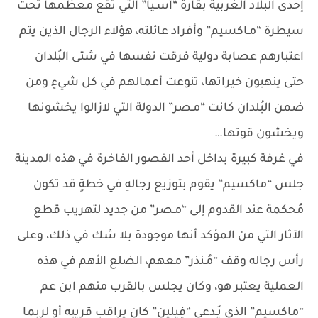
إحدى البلاد الغربية بقارة “أسـيا” التي تقع معظمها تحت
سيطرة “مـاكسيم” وأفراد عائلته، هؤلاء الرجال الذين يتم
اعتبارهم عصابة دولية فرقت نفسها في شتى البُلدان
حتى ينهبون خيراتها، تنوعت أعمالهم في كل شيءٍ ومن
ضمن البُلدان كانت “مـصر” الدولة التي لازالوا يخشونها
ويخشون قوتها…
في غرفة كبيرة بداخل أحد القصور الفاخرة في هذه المدينة
جلس “ماكسيم” يقوم بتوزيع رجالهِ في خطةٍ قد تكون
مُحكمة عند القدوم إلى “مـصر” من جديد لتهريب قطع
الآثار التي من المؤكد أنها موجودة بلا شك في ذلك، وعلى
رأس رجاله وقف “مُـنذر” معهم، الضلع الأهم في هذه
العملية يعتبر هو، وكان يجلس بالقرب منهم ابن عم
“ماكسيم” الذي يُـدعىٰ “فِيلين” كان يراقب قريبه أو لربما