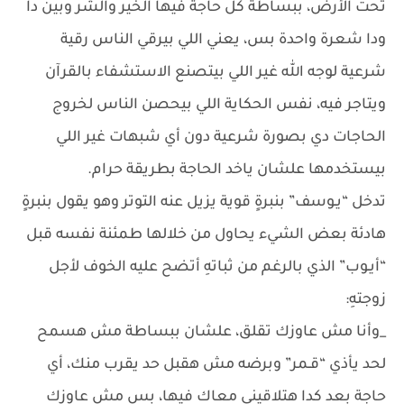
تحت الأرض، ببساطة كل حاجة فيها الخير والشر وبين دا
ودا شعرة واحدة بس، يعني اللي بيرقي الناس رقية
شرعية لوجه الله غير اللي بيتصنع الاستشفاء بالقرآن
ويتاجر فيه، نفس الحكاية اللي بيحصن الناس لخروج
الحاجات دي بصورة شرعية دون أي شبهات غير اللي
بيستخدمها علشان ياخد الحاجة بطريقة حرام.
تدخل “يـوسف” بنبرةٍ قوية يزيل عنه التوتر وهو يقول بنبرةٍ
هادئة بعض الشيء يحاول من خلالها طمئنة نفسه قبل
“أيـوب” الذي بالرغم من ثباتهِ أتضح عليه الخوف لأجل
زوجتهِ:
_وأنا مش عاوزك تقلق، علشان ببساطة مش هسمح
لحد يأذي “قـمر” وبرضه مش هقبل حد يقرب منك، أي
حاجة بعد كدا هتلاقيني معاك فيها، بس مش عاوزك