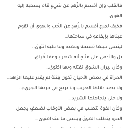
فالقلب وإن أقسم بالزُهدِ عن شيءٍ قام بسحبهِ إليه
الهوىٰ،
فكيف لمرءٍ أقسم بالزُهدِ عن الحُب والهوىٰ أن تقوم
عيناها بإيقاعهِ في ساحتها…
لينسى حينها قسمه وعهده وما عليه انتوىٰ..
بل والأدهىٰ على مثلهِ أنه شعر بلوعة الفُراق،
وكأن نيران الشوق تقتله وبها اكتوىٰ..
المرأة في بعض الأحيانِ تكون فِتنة لم يقدر عليها الزاهد..
ولا يصد دلالها الغريب ولا يربح في حربها الجريء..
ولا حتى يتجاهلها الشريد…
وكأن القوة تتطلب في بعض الأوقاتِ لضعفٍ يجعل
المرء يتطلب الهوىٰ وينسى ما عنه اهتوىٰ…