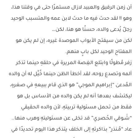
أن زمن الرقيق والعبيد لازال مستمرًا حتى في وقتنا هذا،
وهو !! لقد حدث فيه ما حدث لابن عمه والمتسبب الوحيد
رجلٌ يُدعى والده، حسنًا هو هنا، لكن…
لكن من سيفتح الأبواب الموصدة غيره، إن لم يكن هو
المفتاح الوحيد لكل بابٍ منهم.
زفر مُطولًا وابتلع الغِصة المريرة في حلقهِ حينما تذكر
ألمه وتصدع روحه، لقد أخطأ الظن حينما خُيِّل له أن والده
المُدعىٰ “إبراهيم الموجي” هو الذي قام ببيعهِ في صغرهِ،
ليكتشف بعدها أنه لم يكن والده من الأساس بل هو
فقط من تحمل مسئولية تربيتهِ، لأن والده الحقيقي
“شَـوقي الحُصري” قد تخلى عن مسئوليتهِ وهرب منها..
عاد “مُـنذر” بذاكرتهِ إلى الخلف يتذكر هذا اليوم تحديدًا في