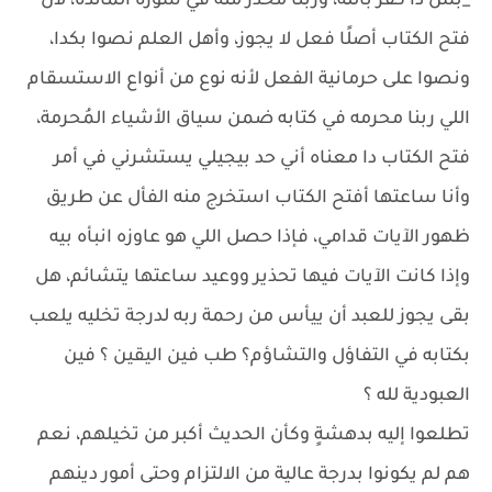
_بس دا كُفر بالله، وربنا محذر منه في سورة المائدة، لأن
فتح الكتاب أصلًا فعل لا يجوز، وأهل العلم نصوا بكدا،
ونصوا على حرمانية الفعل لأنه نوع من أنواع الاستسقام
اللي ربنا محرمه في كتابه ضمن سياق الأشياء المُحرمة،
فتح الكتاب دا معناه أني حد بيجيلي يستشرني في أمر
وأنا ساعتها أفتح الكتاب استخرج منه الفأل عن طريق
ظهور الآيات قدامي، فإذا حصل اللي هو عاوزه انبأه بيه
وإذا كانت الآيات فيها تحذير ووعيد ساعتها يتشائم، هل
بقى يجوز للعبد أن ييأس من رحمة ربه لدرجة تخليه يلعب
بكتابه في التفاؤل والتشاؤم؟ طب فين اليقين ؟ فين
العبودية لله ؟
تطلعوا إليه بدهشةٍ وكأن الحديث أكبر من تخيلهم، نعم
هم لم يكونوا بدرجة عالية من الالتزام وحتى أمور دينهم