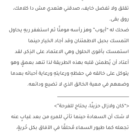
تقلق ولا تفضل خايف، صدقني هتعدي مش دا كلامك،
روق بقى.
ضحك له “أيـوب” وهز رأسه مومئًا ثم استغفر ربهِ يحاول
التمسك بحبل الاطمئنان وقد أجاد الخيار حينما
استمسك بأقوى الحلول وهي الاعتماد على الذِكر، لقد
أعتاد أن يُطمئن قلبه بهذه الطريقة لذا تنهد بعمقٍ وهو
يتوكل على خالقه في حفظهِ ورعايتهِ ورعاية أحبائه بعدما
وضعهم في معية الخالق الذي لا تضيع ودائعه.
__________________________________
<“كان ولازال حزينًا، يحتاج للفرحة”>
لا شك أن السعادة حينما تأتي للمرءِ من بعد غيابٍ عنه
تجعله كما طيور السماء مُحلقًا في الآفاق بكل حُريةٍ،