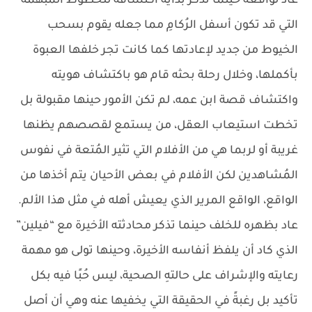
عاد لواقعه حينما تذكر بداية اكتشافه للخطوط المُبهمة
التي قد تكون أسفل الرُكامِ مما جعله يقوم بسحب
الخيوط من جديد لإعادتها كما كانت تجر خلفها العبوة
بأكملها، وخلال رحلة بحثه قام هو باكتشاف هويته
واكتشاف قصة ابن عمه، لم تكن الأمور حينها مقبولة بل
تخطت استيعاب العقل، من يستمع لقصصهم يظنها
غريبة أو لربما هي من الأفلام التي تثير المُتعة في نفوس
المُشاهدين لكن الأفلام في بعض الأحيان يتم أخذها من
الواقع، الواقع المرير الذي يعيش أهله في مثل هذا الألم.
عاد بظهره للخلف حينما تذكر محادثته الأخيرة مع “فيلين”
الذي كاد أن يلفظ أنفاسه الأخيرة، وحينها تولى هو مهمة
رعايته والإشراف على حالتهِ الصحية، ليس حُبًا فيه بكل
تأكيد بل رغبةً في الحقيقة التي يخفيها عنه وهي أن أصل