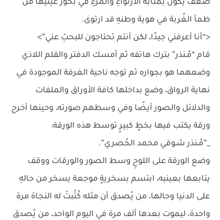
ضعفٌ يكون بمثابة الارتواءِ والمرءِ في بحور عينيها من
ظمأ الغُربة في هوية وطنهِ قد ارتوىٰ.
<“أنا أعرفني جيدًا، لكن أنتم تحتاجون للبحثِ عني”>
قام “مُـنذر” بترك هاتفه ثم أمسك الدفتر والقلم اللاذي
وضعهما هو بجواره ثم توجه ناحية الغرفة الموجودة في
نهاية الرواق، وضع بداخلها كافة الأوراق والملفات
والدلائل والصور أيضًا وفي وسطهم صورته، وحينها أخرج
ورقة يكتب فيها بخطٍ كبيرٍ توسط هذه الورقة:
_”مُـنذر شـوقي محمد الحُصري”.
وضع الورقة على اللوحِ وسط الصور والورقات ووقف
يتابعها بعينيه، ابتسم بسخريةٍ موجعة يسخر من حالهِ
على الدنيا وحالها، من يُصدق أن مثله كُتُبتْ له النجاة مرة
واحدة، ليموت بعدها ألف مرة في اليوم الواحد، من يُصدق