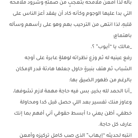
باله لذا أمعن ملامحه بتعجبٍ من صمتهِ وشرود ملامحه
التي بدا عليها الوجوم وكأنه كاد أن يفقد أعز الناس على
قلبهِ، لذا انتهى من الترحيب بهم وهو على رأسهم وسأله
باهتمامٍ:
_مالك يا “أيـوب” ؟.
رفع عينيه له ثم وزع نظراته لوهلةٍ عابرة على أوجه
الشباب ثم هتف بنبرةٍ حاول جعلها هادئة قدر الإمكان
بالرغم من ظهور الضيق بها:
_أنا الحمد لله بخير، بس فيه حاجة مهمة لازم تشوفها،
وعاوز منك تفسير بعد اللي حصل قبل كدا ومحاولة
خطفي، أظن يعني دا أبسط حقوقي أني أفهم بما إنك
عارف كل حاجة.
انتبه لحديثه “إيـهاب” الذي صب كامل تركيزه وأمعن