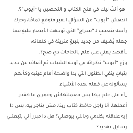
_هو أنتَ ليك في فتح الكتاب و التحصين يا “أيـوب”؟.
اندهش “أيـوب” من السؤالِ الغير متوقع تمامًا، وحرك
رأسه بتعجبٍ لـ “سـراج” الذي توجهت الأبصار عليهِ مما
جعله يُضيف من جديد بنبرةٍ متريثة في كلماته:
_أقصد يعني على علم بالحاجات دي صح؟.
وزع “أيـوب” نظراته في أوجه الشباب ثم أضاف من جديد
بثباتٍ ينفي الظنون التي بدا واضحة أمام عينيهِ وكأنهم
يسألونه عن فعله لهذه الأشياء:
_آه على علم بيها بس معملتهاش وعمري ما هقدر
أعملها، أنا راجل حافظ كتاب ربنا، مش بتاجر بيه، بس دا
إيه علاقته بكلامي وباللي بيوصلي؟ هل دا مبرر أني يتبعتلي
رسايل تهديد؟.