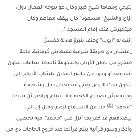
بتيجي ومعاها شيخ كبير وكان هو بيوجه العمال دول،
إزاي والشيخ “مسـعود” كان بيقف معاهم وكان
ميتخيرش عنك إمام المسجد ؟.
انتبه له “أيوب” وهتف بنبرةٍ هادئة مُفسرًا:
_علشان دي طريقة شرعية مفيهاش حُرمانية، حاجة
هتخرج من باطن الأرض والحكومة تاخدها، ساعات بيكون
فيه رصد أو وجود جن حاضر المكان علشان الأرواح اللي
بتكون تحت الارض يعني مينفعش دجل وشعوذة
ومينفعش تصديق الكهنة والانسياق وراهم لأن سيدنا
“محمد” ﷺ حذر من الاستماع ليهم، وقال إن اللي
بيصدقهم قد كفر بما أنزل على “محمد”، فيه تحصين
وأذكار وسور قرآنية بيتم قرآتها عند خروج الحاجات دي من