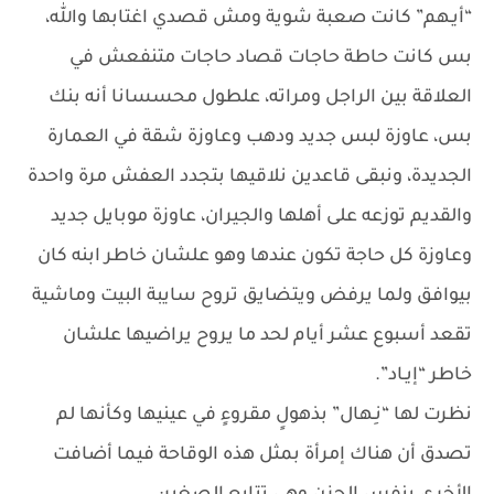
“أيـهم” كانت صعبة شوية ومش قصدي اغتابها والله،
بس كانت حاطة حاجات قصاد حاجات متنفعش في
العلاقة بين الراجل ومراته، علطول محسسانا أنه بنك
بس، عاوزة لبس جديد ودهب وعاوزة شقة في العمارة
الجديدة، ونبقى قاعدين نلاقيها بتجدد العفش مرة واحدة
والقديم توزعه على أهلها والجيران، عاوزة موبايل جديد
وعاوزة كل حاجة تكون عندها وهو علشان خاطر ابنه كان
بيوافق ولما يرفض ويتضايق تروح سايبة البيت وماشية
تقعد أسبوع عشر أيام لحد ما يروح يراضيها علشان
خاطر “إيـاد”.
نظرت لها “نِـهال” بذهولٍ مقروءٍ في عينيها وكأنها لم
تصدق أن هناك إمرأة بمثل هذه الوقاحة فيما أضافت