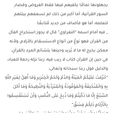
يجهلونها تمامًا يكفيهم فيها فقط الفروض وقصار
السور القرآنية، أما أكبر من ذلك لم تسعفهم بيئتهم
لتعلمه، أما هو فأضاف من جديد مُتابعًا:
_ فيه أمام اسمه “النفراوي” قال لا يجوز استخراج الفأل
من القرآن فهو نوعٌ من أنواع الاستسقام بالأزلام، ولأنه
ممكن يخرج له ما لا يُريد وحينها يتشائم المرء بالقرآنِ،
في حين إن القرآن كتاب لا ريب فيه، ربنا نزله رحمة للعباد،
والدليل قول ربنا سبحانه وتعالى:
“حُرِّمَتْ عَلَيْكُمُ الْمَيْتَةُ وَالدَّمُ وَلَحْمُ الْخِنْزِيرِ وَمَا أُهِلَّ لِغَيْرِ اللَّهِ
بِهِ وَالْمُنْخَنِقَةُ وَالْمَوْقُوذَةُ وَالْمُتَرَدِّيَةُ وَالنَّطِيحَةُ وَمَا أَكَلَ
السَّبُعُ إِلَّا مَا ذَكَّيْتُمْ وَمَا ذُبِحَ عَلَى النُّصُبِ وَأَنْ تَسْتَقْسِمُوا
بِالْأَزْلَامِ ذَلِكُمْ فِسْقٌ”