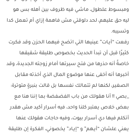
ومبسوط علطول، ماشي فيه ظروف بين أهله بس هو
ليه حق عليهم، لحد دلوقتي مش فاهمة إزاي أم تعمل كدا
وتسيبه.
رفعت “آيـات” عينيها التي اتضح فيهما الحزن وقد فكرت
كثيرًا قبل أن تبدأ الحديث بخصوص طليقة شقيقها
خاصةً أنه حذرها من فتح سيرتها أمام زوجته الجديدة، وقد
أخبرها أنه أخفى عنها موضوع المال الذي أخذته مقابل
الصغير، لكنها لم تتمالك نفسها بل قالت بنبرةٍ متوترة:
_بصي !! أنا هقولك من باب الفضفضة بما إننا هنا مع
بعض خلاص يعتبر كلنا واحد، فيه أسرار أكيد مش هقدر
أتكلم فيها دي أسرار بيوت، وفيه حاجات هقولك عنها
يعني علشان “أيـهم” و “إيـاد” يخصوني، الفكرة إن طليقة