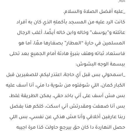
ﷺ.
_عليه أفضل الصلاة والسلام.
كانت الرد عليه من المسجد بأكملهِ الذي كان به أفراد
عائلته و”يـوسف” وخاله وابن خاله أيضًا، أغلب الرجال
المسلمين في حارة “العطار” بصغارها معًا، أما هو
فاستعاد ثباته وهتف بنبرةٍ هادئة أمام الجميع بعد تحلى
ببسمة الوجه البشوش:
_اسمحولي بس قبل أي حاجة، اعتذر ليكم، للصغيرين قبل
الكبار كمان، اللي شوفتوه من شوية دا مني، أنا آسف عليه
بس مش آسف على أني باخد حقي، يمكن الطريقة غلط،
بس أنا ضعفت ومقدرتش أني اسكت، كلكم هنا بفضل
ربنا عارفين أخلاقي وأنا مش هذكي عن نفسي، بس اللي
حصل النهاردة دا كان حق بيرجع حاولت كذا مرة اجيبه