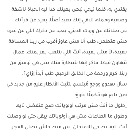
يقتدي به، فلما تيجي تبص بعينك كدا ليه الحياة ناشفة
وصعبة ومملة، تلاقي إنك بعيد أصلًا، بعيد عن قرآنك،
عن صلاتك عن وِردك الديني، بعيد عن ذِكرك اللي من غيره
مش هتطمن، طب أنا مش عاوز أقرب من ربنا المسافة
بعيدة، لأ مش بعيدة، أنتَ اللي بتلعب بعزيمتك، عمال
تتهاون فيها، فاكر إنها شطارة منك بس هي توفيق من
ربنا، كرم ورحمة من الخالق الرحيم، طب أبدأ إزاي؟.
سأل بهدوءٍ ووجهٍ مُبتسمٍ لتثبت الأنظار عليهِ من جديد في
حين تابع هو مُكملًا بقوةٍ:
_طول ما أنتَ مش مرتب أولوياتك صح هتفضل تايه،
وطول ما الطاعات مش هي أولوياتك يبقى حتى لو وصلت
أنتَ تايه، تصحى للامتحان بس متصحاش تصلي الفجر،