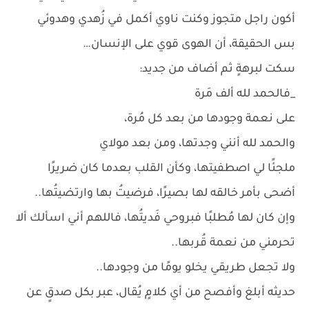
أكون راجل متجوز وكنت ناوي أكمل في زُهدي وهدوئي
بس الحقيقة، أن الهوى قوي على الإنسان…
سكت لبرهةٍ ثم أضاف من جديد:
_فالحمد لله ألف مَرة
على نعمة وجودها من بعد كل مُرة،
والحمد لله أنني وجدتها، ومن بعد مولاي
ملجئًا لي اصطفيتها، وكأن القلب بعدما كان ضريرًا
أضحى بأمر خالقه لها بصيرًا، فرضيتُ بها وارتضيتُها..
وإن كان لها مُطلبًا فبروحي فَديتُها، فاللهم أني اسألك ألا
تحرمني من نعمة قُربها..
ولا تجعل طريقي يخلو يومًا من وجودها..
حديثه أبلغ وأفصح من أي كلامٍ يُقال، عبر بكل صدقٍ عن