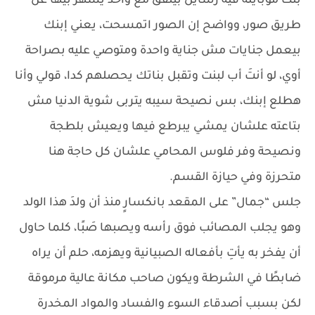
بنت موبايله فيه رسايل بيتفق مع واحد يشهر بيها عن
طريق صور، وواضح إن الصور اتمسحت، يعني إبنك
بيعمل جنايات مش جناية واحدة ومتوصي عليه بصراحة
أوي، لو أنتَ أب لبنت وتقبل بناتك يحصلهم كدا، قولي وأنا
هطلع إبنك، بس نصيحة سيبه يتربى شوية الدنيا مش
بتاعته علشان يمشي يبرطع فيها ويعيش بلطجة
ونصيحة وفر فلوس المحامي علشان كل حاجة هنا
متحرزة وفي حيازة القسم.
جلس “جمال” على المقعد بانكسارٍ منذ أن ولدَ هذا الولد
وهو يجلب المصائب فوق رأسه ويصبها صَبًا، كلما حاول
أن يفخر به يأتِ بأفعاله الصبيانية ويهزمه، حلم أن يراه
ضابطًا في الشرطة ويكون صاحب مكانة عالية مرموقة
لكن بسبب أصدقاء السوء والفساد والمواد المخدرة