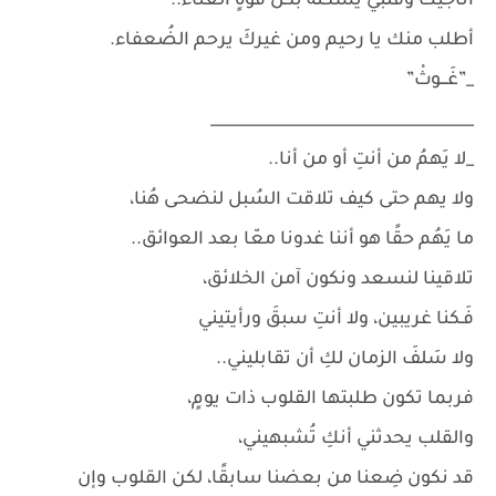
أناجيكَ وقلبي يسكنه بكل قوةٍ العناء..
أطلب منك يا رحيم ومن غيركَ يرحم الضُعفاء.
_”غَـــوثْ”
__________________________________
_لا يَهمُ من أنتِ أو من أنا..
ولا يهم حتى كيف تلاقت السُبل لنضحى هُنا،
ما يَهُم حقًا هو أننا غدونا معّا بعد العوائق..
تلاقينا لنسعد ونكون آمن الخلائق،
فَـكنا غريبين، ولا أنتِ سبقَ ورأيتيني
ولا سَلفَ الزمان لكِ أن تقابليني..
فربما تكون طلبتها القلوب ذات يومٍ،
والقلب يحدثني أنكِ تُشبهيني،
قد نكون ضِعنا من بعضنا سابقًا، لكن القلوب وإن