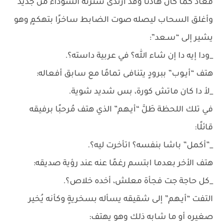
فعاد كما كان هادئًا وقد ارتدى سترته السوداء من جديد
وأغلق السحاب ليصله صوت الضابط ساخرًا بتهكمٍ وهو
يشير إلى “سـعد”:
_ودا إيه دا إن شاء الله؟ في عربية داسته؟.
هتف “أيـوب” ببرودٍ يتنافى تمامًا مع سابق أفعاله:
_لأ دا كان ماتش كورة، بس شديد شوية.
في تلك اللحظة طَلَّ “أيـهم” الذي هتف مُرحبًا برفيقه
قائلًا:
_”أكمل” باشا بنفسه؟ اتأخرت ليه؟.
هتف الأخر بعدما ابتسم رغمًا عنه عند رؤية صديقه:
_كل حاجة جت فجأة معلش، أخده خلاص؟.
التفت “أيـهم” إلى شقيقه يسأله بسخريةٍ وكأنه يُخير
صغيره أو ما شابه ذلك وهو يهتف: