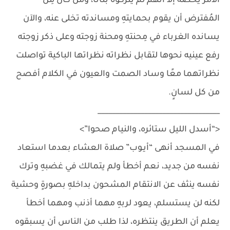
الأمر يخصه إلا أنهم لم يتركوه بتاتًا، ومَن كان مِن
المُفترض أن يقوم بحمايتهِ ومساندته تخلى عنه، والآن
يسانده الغرباء في مِحنتهِ ومحنة زوجته وعلى ذكر زوجته
رفع عينيه نحوها لتقابل نظراته نظراتها الباكية تواصلت
نظراتهما معًا وساد الصمت والعيون في الكلام أفصح
من كل لسانٍ.
__________________________________
<“أسدل الليل ستائره، والنيام صحوا”>
في المسجد أنهى “أيـوب” صلاة العشاء بعدما استعاد
نفسه من جديد، نعم أخطأ ولم يتمالك في غضبهِ وترك
نفسه ينثف عن الانتقام المشحون بداخلهِ بصورةٍ وحشية
لكنه لن يستسلم، يعود لربهِ مهما أذنب ومهما أخطأ
يعلم أن الطريق ينتظره، لذا طلب من الناس أن يسبقوه