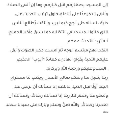
إلى المسجد بصغارهم قبل كبارهم، وما إن أنهى الصلاة
وأنهى الذِكر عدًا على أناملهِ، حاول ترتيب الحديث على
طرف لسانه حتى نجح فيما يريد والتفت يُطالع الناس
الذي ملئوا المسجد في انتظاره كما سبق وأخبر الجميع
أنه يُريد التحدث معهم.
التفت لهم مبتسم الوجه ثم أمسك مكبر الصوت وألقى
عليهم التحية بقولهِ الهاديء كعادة “أيـوب” الحكيم:
_السلام عليكم ورحمة الله وبركاته،
ربنا يتقبل منا ومنكم صالح الأعمال ويكتب لنا مستراح
الجنة أولًا قبل الدنيا، فاللهم إنا نسألك أن ترضى عنا،
وتعفو عنا وتغفر لنا، ربنا إنا نسألك رضاكَ، ونسألك أن
تغمرنا رحماكَ، والله صلِّ وسلم وبارك على سيدنا محمد