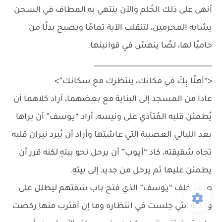
أنهى على ذلك الحُلم والآن ينتهي به المطاف في السجن
يشابه المجرمين، لتنقلب الآية تمامًا ويصبح بدلًا من
حاميًا لها، لصًا ينهش في قوانينها.
__________________________________
<“أهلًا بِكَ في مكانك، ينتظرك مع سكانك”>
عادا من المسجد إلى البناية مع بعضهما، أراد كلاهما أن
يُطمئن قلبه المُتأذي على ونيسه، أراد “يـوسف” أن يراها
بعد الليالي العصيبة التي عاشتها وأراد أن يُبرد نيران قلبه
تجاه شقيقته، كاد “أيـوب” أن يرحل نحو بيتهِ لكنه قرر أن
يطمئن عليها ثم يرحل من جديد إلى بيتهِ.
صعد خلف “يـوسف” الذي فتح باب شقتهم ليطلل على
والدته التي جلست في انتظاره وما إن أقترب منها ركضت