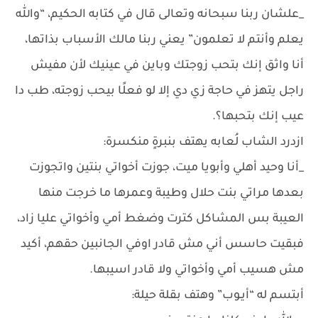
_علشان ربنا سبحانه وتعالى قال في كتابه الحكيم، “والله
يعلم وأنتم لا تعلمون” يعني ربنا مالك الأسباب بذاتها،
أنا واثق إنك بتحب زوجتك وباين في عينيك لأن مفيش
راجل يتهز في حاجة زي دي إلا لو فعلًا بيحب زوجته، طب دا
عيب إنك بتحبها؟.
ازدرد الشاب لُعابه يهتف بنبرةٍ منكسرة:
_أنا وحيد أهلي وأبويا ميت، جوزت أخواتي بنتين واتجوزت
بعدها مراتي بنت حلال وطيبة وعمرها ما خرجت منها
العيبة بس المشاكل كترت وضغط أمي وأخواتي عليا زاد،
فبقيت حاسس أني مش قادر اوفي الجانبين حقهم، أكيد
مش هسيب أمي وأخواتي ولا قادر اسيبها.
أبتسم له “أيـوب” وهتف بقلة حيلة: