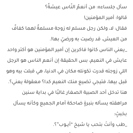
سأل جلساءه: من أنعمُ النّاس عيشةً؟
قالوا: أمير المؤمنين!
فقال: لا، ولكن رجل مسلم له زوجة مسلمةٌ لهما كفافٌ
من العيش، قد رضيت به ورضيّ بها!.
_يعني الناس كانوا فاكرين إن أمير المؤمنين هو أكتر واحد
عايش في النعيم، بس الحقيقة إن أنعم الناس هو الرجل
اللي زوجته قدرت تكونله مكان في الدنيا، هي قبلت بيه وهو
قبل بيها، فتيجي تضيع منك النعيم كدا؟ معقولة يعني؟.
هنا تدخل أحد الصبية الصغار غالبًا في بداية سنين
مراهقته يسأله بنبرةٍ ضاحكة أمام الجميع وكأنه يسأل
بخبثٍ:
_طب وأنتَ بتحب يا شيخ “أيــوب”؟.