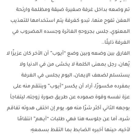
تم وضعه بداخل غرفة صغيرة ضيقة ومظلمة وارئحة
العفن تفوح منها، تبدو كغرفة يتم استخدامها للتعذيب
المعنوي، جلس بجروحهِ الغائرة وجسده المضروب في
الغرفة ذليلًا..
الفارق بين وضعه وبين وضع “أيـوب” أن الأخر كان عزيزًا لا
يُهان، رجل بمعنى الكلمة لا يخشى من في الدنيا ولا
يستسلم لضعف الإيمان، اليوم يجلس في الغرفة
بمفرده مكسورًا، أراد أن يكسر “أيـوب” وينتقم منه على
عزة نفسه وقوة صموده عن طريق صورة زوجته، ليتفاجأ
بوجهه الثاني أكثر شرًا منه هو، يوم إن اختفى هدوئه تفاقم
شره، أما عن جلوسه هنا فهي طلبات “أيـهم” انتقامًا
لأخيه، حينها أخبره الضابط بما التقط بسمعهِ: