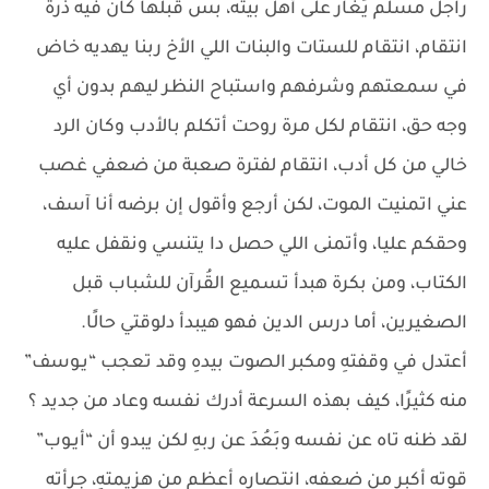
راجل مسلم يُغار على أهل بيته، بس قبلها كان فيه ذرة
انتقام، انتقام للستات والبنات اللي الأخ ربنا يهديه خاض
في سمعتهم وشرفهم واستباح النظر ليهم بدون أي
وجه حق، انتقام لكل مرة روحت أتكلم بالأدب وكان الرد
خالي من كل أدب، انتقام لفترة صعبة من ضعفي غصب
عني اتمنيت الموت، لكن أرجع وأقول إن برضه أنا آسف،
وحقكم عليا، وأتمنى اللي حصل دا يتنسي ونقفل عليه
الكتاب، ومن بكرة هبدأ تسميع القُرآن للشباب قبل
الصغيرين، أما درس الدين فهو هيبدأ دلوقتي حالًا.
أعتدل في وقفتهِ ومكبر الصوت بيدهِ وقد تعجب “يـوسف”
منه كثيرًا، كيف بهذه السرعة أدرك نفسه وعاد من جديد ؟
لقد ظنه تاه عن نفسه وبَعُدَ عن ربهِ لكن يبدو أن “أيـوب”
قوته أكبر من ضعفه، انتصاره أعظم من هزيمتهِ، جرأته