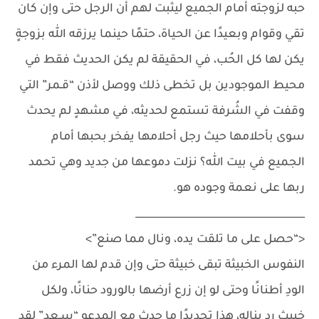
حبه لزوجته أمام الجميع ليثبت لهم أن الرجل حتى وإن كان
تقي وقوام وبعيدًا عن الحياة، حتمًا حينما يرزقه الله بزوجةٍ
يكن لها كل الحُب، في الحقيقة لم يكن الحديث فقط في
محيط الموجودين بل تخطى ذلك ووصل لأذن “قـمر” التي
وقفت في الشُرفة تستمع لحديثه، في مشهدٍ لم يحدث
سوى بأحلامها حيث رجل أحلامها يفخر بحبها أمام
الجميع في بيت الله؟ نزلت دموعها من جديد وهي تحمد
ربها على نعمة وجوده هو.
__________________________________
<“حصل على ما تلقت يده، ونال مما صنع”>
النفوس الخبيثة تبقى خبيثة حتى وإن قدم لها المرء من
الودِ أطنانًا وحتى لو إن زرع أرضها بالورود حنانًا، ولكل
خبيثٍ رد يناله، هذا تحديدًا ما حدث مع المدعو “سـعد” لقد