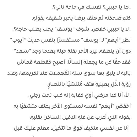
_ها يا حبيبي؟ نفسك في حاجة تاني؟.
كتم ضحكته ثم هتف برضا يخبر شقيقه بقولهِ:
_لا يا حبيبي خلاص، شوف “يـوسف” يحب يطلب حاجة؟.
نظر “أيـهم” لـ “يوسف” مستفسرًا بنفس حديث “أيـوب”
دون أن ينطقه، ليرد الأخر بقلة حيلة بعدما وجد “سـعد”
فقد حقًا كل ما يجعله إنسانًا، أصبح كقطعة قماش
بالية لا يليق بها سوى سلة المُهملات عند تكريمها، وعند
رؤية الذُل بعينيهِ هتف مُنتشيًا بانتصارٍ:
_لأ، أنا كدا مرضي أوي كفاية إنه كلب تحت رجلي.
أخفض “أيـهم” نفسه لمستوى الأخر يهتف متشفيًا به
بقوله الذي أعرب عن غلهِ الدفين الساكن بقلبهِ:
_أنا عن نفسي متكيف فوق ما تتخيل، معلم عليك قبل