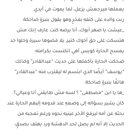
يعملها ميرجعش يزعل، لما يموت في أيدي.
ربت والده على كتفهِ بفخرٍ وهو يقول بنبرةٍ ضاحكة:
_عيشت يا ضهر أبوك، أنا برضه كنت عارف إنك مش
هتسكت على حق أخوك كتير، يلا فضوها سيرة وخلوا حد
يمسح الحارة كويس أهي اتكنست بكرامته.
ضحكت الحارة بأكملها على حديث “عبدالقادر” وكذلك
“يـوسف” أيضًا الذي ابتسم له ليقترب منه “عبدالقادر”
هاتفًا بنبرةٍ ضاحكة:
_ها يا ابن “مصطفى” ؟ لسه مش طايقني أنا وعيالي؟.
كان يشير بسؤاله إلى وضعهِ عند قدومه إليهم الحارة عند
بحثه عن أمه ليرفع الأخر عينيه نحوه ورغم تعجبه من
الحديث إلا أنه لم يصل لحد الدهشة ورد يهتف بصدقٍ: