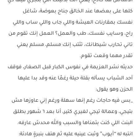
الأساس هنا كادح، يعني أنتَ بدنيتك اللي بتجري فيها دي
كلها على بعضها عند الخالق جناح بعوضة، شاغل
نفسك بمقارنات العيشة واللي جاب واللي ساب واللي
راح، وسايب نفسك، طب والعمل؟ العمل إنك تقوم من
تاني تحارب شيطانك، تثتب إنك مسلم، مسلم يعني
تقدر مهما وقعت تقوم.
حديثه نشر العزيمة في نفوس الكبار قبل الصغار، فوقف
أحد الشباب يسأله بقلة حيلة رغمًا عنه وقد بدا عليها
الحزن وهو يقول:
_بس فيه حاجات رغم إنها سهلة ورغم إني عاوزها مش
بتيجي، وعمالة تيجي لغيري كتير، أنا بعد ٦ شهور بطلق
البنت اللي كنت بتمناها والسبب والله محدش عارفه.
انتبه له “أيـوب” وثبت عينيه عليه ثم هتف بنبرةٍ هادئة: