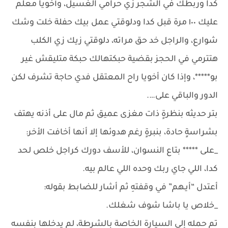
كدا وربطك في الشجر زي حرامي الغسيل، وأخويا معلم
عليك ١٠٠ مرة قبل كدا ودلوقتي عمل بيك حفلة خلت وشك
شوارع، والراجل خد حق مراته، دلوقتي زيك زي الكلب
هتترمي في الحجز بقضية حبكتهالك حبكة متليقش غير
بو*****، وإذا كان أخويا راح المعتقل فدي حاجة تشرف لكن
الدور والباقي على….
بتر حديثه بنظرةٍ ذات مغزى عميق ثم مال على أذنه يهتف
بشراسةٍ حادة، بنبرةٍ رغم هدوئها إلا أنها أخافت الأخر:
_على ***** بتاع النسوان، للأسف دورك كراجل خلص لحد
كدا، اللي جاي ربك وحده اللي عالم بيه.
أعتدل “أيـهم” في وقفتهِ ثم أشار للضابط بقوله:
_خلاص يا باشا شوف شغلك.
تم حمله إلى السيارة الخاصة بالشرطة، لم يدخلها بنفسه