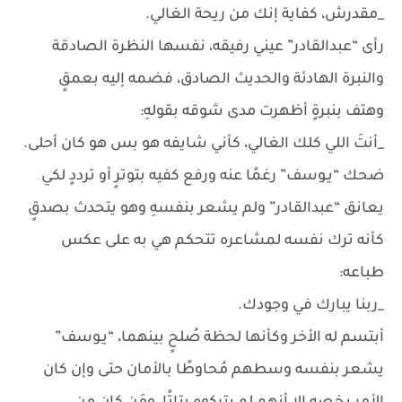
_مقدرش، كفاية إنك من ريحة الغالي.
رأى “عبدالقادر” عيني رفيقه، نفسها النظرة الصادقة
والنبرة الهادئة والحديث الصادق، فضمه إليه بعمقٍ
وهتف بنبرةٍ أظهرت مدى شوقه بقولهِ:
_أنتَ اللي كلك الغالي، كأني شايفه هو بس هو كان أحلى.
ضحك “يـوسف” رغمًا عنه ورفع كفيه بتوترٍ أو ترددٍ لكي
يعانق “عبدالقادر” ولم يشعر بنفسهِ وهو يتحدث بصدقٍ
كأنه ترك نفسه لمشاعره تتحكم هي به على عكس
طباعه:
_ربنا يبارك في وجودك.
أبتسم له الأخر وكأنها لحظة صُلحٍ بينهما، “يـوسف”
يشعر بنفسه وسطهم مُحاوطًا بالأمان حتى وإن كان