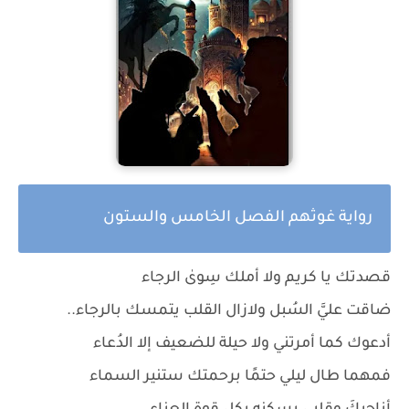
رواية غوثهم الفصل الخامس والستون
قصدتك يا كريم ولا أملك سِوىٰ الرجاء
ضاقت عليَّ السُبل ولازال القلب يتمسك بالرجاء..
أدعوك كما أمرتني ولا حيلة للضعيف إلا الدُعاء
فمهما طال ليلي حتمًا برحمتك ستنير السماء