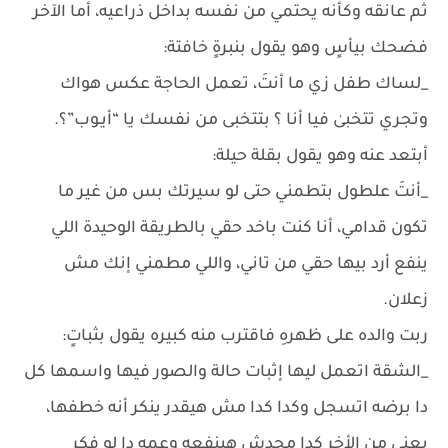
ثم عانقه وكأنه يحتمي من نفسه بداخل ذراعيه، أما الآخر
فضحك بيأسٍ وهو يقول بنبرةٍ خافتة:
_لساك طفل زي ما أنتَ، تعمل الحاجة عكس هواك
وتجري تتخبىٰ فيا أنا ؟ بتتخبى من نفسك يا “أيـوب”؟.
أبتعد عنه وهو يقول بقلة حيلة:
_أنتَ علطول بتطمني حتى لو سيرتك بس من غير ما
تكون قدامي، أنا كنت باخد حقي بالطريقة الوحيدة اللي
ينفع أرد بيها حقي من تاني، واللي مطمني إنك مش
زعلان.
ربت والده على ظهرهِ فاقترب منه كبيره يقول بثباتٍ:
_الشقة اتعمل ليها إثبات حالة والصور فيها واسمها كل
دا برضه اتسجل وكدا كدا مش هيقدر ينكر أنه خطفها،
يعني من الأخر كدا محدش هينفعه وعمه دا لو فكر