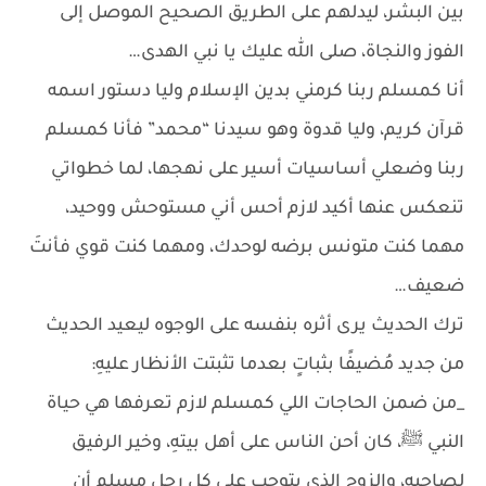
بين البشر، ليدلهم على الطريق الصحيح الموصل إلى
الفوز والنجاة، صلى الله عليك يا نبي الهدى…
أنا كمسلم ربنا كرمني بدين الإسلام وليا دستور اسمه
قرآن كريم، وليا قدوة وهو سيدنا “محمد” فأنا كمسلم
ربنا وضعلي أساسيات أسير على نهجها، لما خطواتي
تنعكس عنها أكيد لازم أحس أني مستوحش ووحيد،
مهما كنت متونس برضه لوحدك، ومهما كنت قوي فأنتَ
ضعيف…
ترك الحديث يرى أثره بنفسه على الوجوه ليعيد الحديث
من جديد مُضيفًا بثباتٍ بعدما تثبتت الأنظار عليهِ:
_من ضمن الحاجات اللي كمسلم لازم تعرفها هي حياة
النبي ﷺ، كان أحن الناس على أهل بيتهِ، وخير الرفيق
لصاحبه، والزوج الذي يتوجب على كل رجل مسلم أن