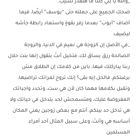
_والله يا بني كلنا ما هنقدر نسيب.
ضحك الجميع على جملته حتى “يـوسف” أيضًا، فيما
أضاف “أيـوب” بعدما زفر بقوةٍ واستعاد رابطة جأشه
ليضيف:
_في الأصل إن الزوجة هي نعيم في الدنيا، والزوجة
الصالحة رزق يساق لك، فتخيل أنتَ بتقول إنها بنت حلال
ربنا يباركلك فيها، باين من كلامك إن الطلاق مش
برغبتكم، فالحل إيه بقى؟ إنك تروح لمراتك تراضيها،
وتقبل بكلامها مهما كان لأن هي ست، وتحدد واجباتك
المفروضة عليك، ومتسمحش لحد يتدخل في حياتك ولا
هي تدخل حد بينكم، أنتم مع بعض زوجين يعني المكان
أساسه هي وأنتَ، وعلى سبيل المثال أحد أمراء
المسلمين