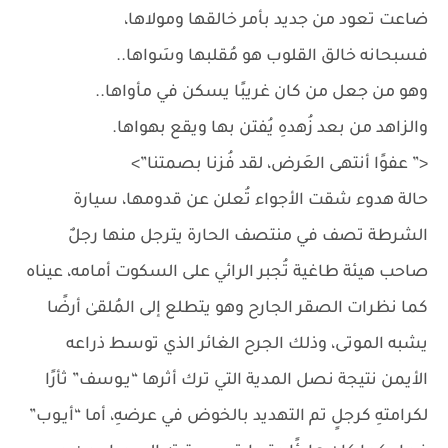
ضاعت تعود من جديد بأمر خالقها ومولاها،
فسبحانه خالق القلوب هو مُقلبها وسَواها..
وهو من جعل من كان غريبًا يسكن في مأواها..
والزاهد من بعد زُهدهِ يُفتن بها ويقع بهواها.
<” عفوًا أنتهى العَرض، لقد فُزنا بصمتنا”>
حالة هدوء شقت الأجواء تُعلن عن قدومها، سيارة
الشرطة تصف في منتصف الحارة يترجل منها رجلٌ
صاحب هيئة طاغية تُجبر الرائي على السكوت أمامه، عيناه
كما نظرات الصقر الجارح وهو يتطلع إلى المُلقىٰ أرضًا
يشبه الموتى، وذلك الجرح الغائر الذي توسط ذراعه
الأيمن نتيجة نصل المدية التي ترك أثرها “يـوسف” ثأرًا
لكرامتهِ كرجلٍ تم التهديد بالخوض في عرضهِ، أما “أيـوب”