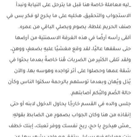
_ليه معاملة خاصة هنا قبل ما يترحل على النيابة ونبدأ
الاستجواب والتحقيق، هخليه على ما يخرج لو فكر بس في
صنف الحريم غلطة، يصوم ويصلي الباقي من عمره.
ألقى رأسه أرضًا في هذه الغرفة الاسمنتية من أرضها
حتى سقفها عاليًا، لقد وقع مغشيًا عليهِ بضعفٍ ووهنٍ،
ولقد تلقى الكثير من الضربات هُنا خاصةً بعدما بحثوا في
شقة عمها وحصلوا على أثر تواجده وهوسه بها، والآن
يُذل ويُهان وبعدما توسلهم بالرحمة سكتوا الناس وكأن
حالة الصُم والبُكم أصابتهم.
جلس والده في القسم خارجًا يحاول الدخول لابنه أو حتى
إنقاذه من هنا وكان الجواب بصمودٍ من الضابط بقولهِ:
_مش هيخرج يا حج، ريح نفسك ووفر تعبك، إبنك خطف