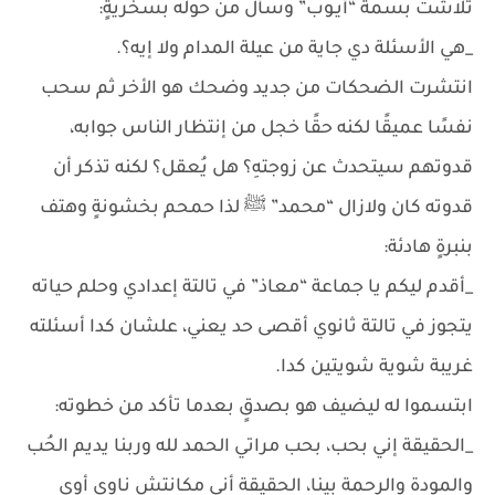
تلاشت بسمة “أيـوب” وسأل من حوله بسخريةٍ:
_هي الأسئلة دي جاية من عيلة المدام ولا إيه؟.
انتشرت الضحكات من جديد وضحك هو الأخر ثم سحب
نفسًا عميقًا لكنه حقًا خجل من إنتظار الناس جوابه،
قدوتهم سيتحدث عن زوجتهِ؟ هل يُعقل؟ لكنه تذكر أن
قدوته كان ولازال “محمد” ﷺ لذا حمحم بخشونةٍ وهتف
بنبرةٍ هادئة:
_أقدم ليكم يا جماعة “معاذ” في تالتة إعدادي وحلم حياته
يتجوز في تالتة ثانوي أقصى حد يعني، علشان كدا أسئلته
غريبة شوية شويتين كدا.
ابتسموا له ليضيف هو بصدقٍ بعدما تأكد من خطوته:
_الحقيقة إني بحب، بحب مراتي الحمد لله وربنا يديم الحُب
والمودة والرحمة بينا، الحقيقة أني مكانتش ناوي أوي