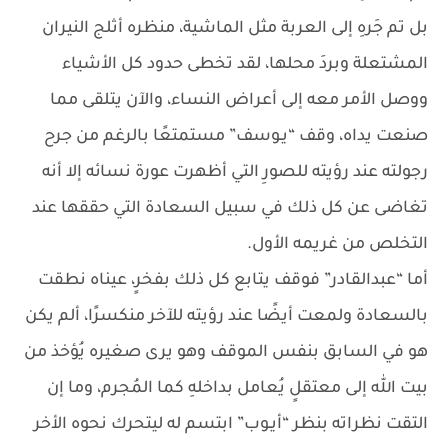
بل تم جَرهِ إلى العربة مثل الماشية، منظره أثلج النيران
المشتعلة وبردَ محلها، لقد تخطى حدود كل الأشياء
ووصل الأمر معه إلى أعراض النساء، والآن يتلقى مما
صنعت يداه، وقف “يـوسف” مستمتعًا بالرغم من جرح
رجولته عند رؤيته للصورِ التي أظهرت عورة نسائه إلا أنه
تغاضى عن كل ذلك في سبيل السعادة التي حققها عند
التخلص من غريمه الأول.
أما “عبدالقادر” فوقف يتابع كل ذلك بفخرٍ، عيناه نطقت
بالسعادة ولمعت أيضًا عند رؤيته للآخر منكسرًا، ألم يكن
هو في السابق بنفس الموقف وهو يرى صغيره يُؤخذ من
بيت الله إلى معتقلٍ يُعامل بداخلهِ كما المُجرم، وما إن
التقت نظراته بنظر “أيـوب” ابتسم له ليتحرك نحوه الأخر