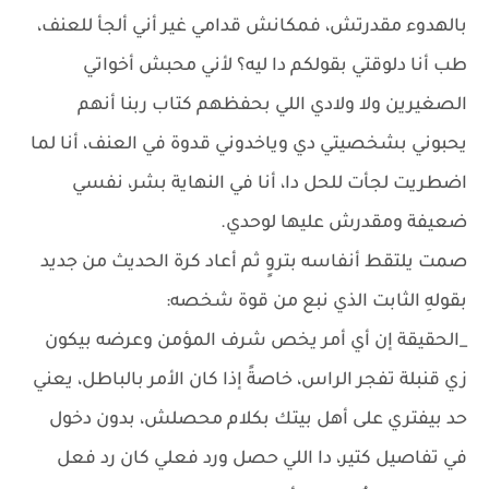
بالهدوء مقدرتش، فمكانش قدامي غير أني ألجأ للعنف،
طب أنا دلوقتي بقولكم دا ليه؟ لأني محبش أخواتي
الصغيرين ولا ولادي اللي بحفظهم كتاب ربنا أنهم
يحبوني بشخصيتي دي وياخدوني قدوة في العنف، أنا لما
اضطريت لجأت للحل دا، أنا في النهاية بشر، نفسي
ضعيفة ومقدرش عليها لوحدي.
صمت يلتقط أنفاسه بتروٍ ثم أعاد كرة الحديث من جديد
بقولهِ الثابت الذي نبع من قوة شخصه:
_الحقيقة إن أي أمر يخص شرف المؤمن وعرضه بيكون
زي قنبلة تفجر الراس، خاصةً إذا كان الأمر بالباطل، يعني
حد بيفتري على أهل بيتك بكلام محصلش، بدون دخول
في تفاصيل كتير، دا اللي حصل ورد فعلي كان رد فعل