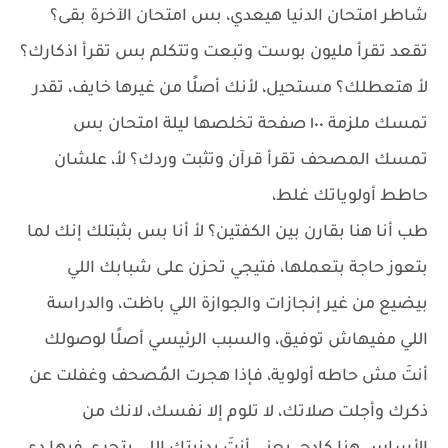
شاطر امتحان الدنيا هيعدي، بس امتحان الآخرة بقى؟
تقعد تقرأ مليون بوست وتبعت وتتكلم بس تقرأ اذكارك؟
لأ هتعطلك؟ مستحيل، لأنك أصلًا من غيرها خايف، تقدر
تمسك ملزمة ١٠٠ صفحة تخلصها ليلة امتحان بس
تمسك المصحف تقرأ قرآن وتثبت وردك؟ لأ، علشان
حاطط أولوياتك غلط،
طب أنا هنا بقارن بين الكفتين؟ لأ أنا بس بثبتلك إنك لما
بتعوز حاجة بتعملها، فتيجي تحزن على شبابك اللي
بيضيع من غير إنجازات والجوازة اللي باظت، والدراسة
اللي مفيهاش توفيق، والسبب الرئيسي أصلًا لوصولك
أنتَ مش حاطه أولوية، فإذا هجرت المُصحف وغفلت عن
ذكرك وأجلت صلاتك، لا تلوم إلا نفسك، لانك من