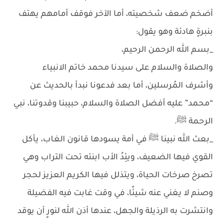
أضخم ضعف شخصيته، أما الآخر فوقف أمامهم يهتف
بنبرةٍ هادئة وهو يقول:
_بسم الله الرحمن الرحيم،
والصلاة والسلام على سيدنا محمد خاتم الانبياء
وأشرف المُرسلين، أما بعد فدعونا نبدأ بالحديث عن
“محمد” عليه أفضل الصلاة والسلام، حبيبنا وقدوتنا، نبي
الرحمة ﷺ.
_بعث الله نبينا ﷺ في أمة يسودها قانون الغاب، يأكل
القوي فيها الضعيف، ويئِدُ الأب ابنته تحت التراب وهي
تصرخ صرخات الحياة، ويتذلل فيها الكريم العزيز لحجر
وصنم لا يغني عنه شيئًا، في وقت غابت فيه الفضيلة
وانتشرت به الرذيلة والجهل، عندها أذن الله لنورٍ أن يوقد