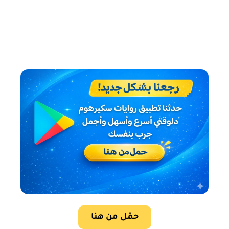
حمّل من هنا