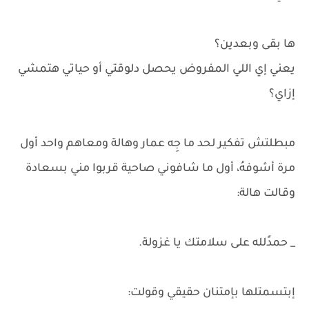
ها بقى وبعدين؟
يعني إي اللي المفروض يحصل دلوقتي أو حياتي هتمشي
إزاي؟
مبطلتش تفكير لحد ما جِه عمار وهالة ومعاهم واحد أول
مرة أشوفهُ، أول ما شافوني صاحية قربوا مني بسعادة
وقالت هالة:
_ حمدًلله على سلامتك يا غزولة.
إبتسمتلها بإمتنان حقيقي وقولت: