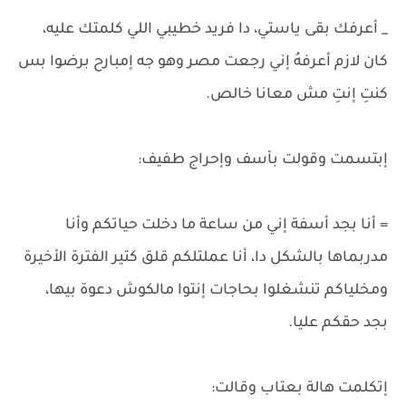
_ أعرفك بقى ياستي، دا فريد خطيبي اللي كلمتك عليه،
كان لازم أعرفهُ إني رجعت مصر وهو جه إمبارح برضوا بس
كنتِ إنتِ مش معانا خالص.
إبتسمت وقولت بأسف وإحراج طفيف:
= أنا بجد أسفة إني من ساعة ما دخلت حياتكم وأنا
مدربماها بالشكل دا، أنا عملتلكم قلق كتير الفترة الأخيرة
ومخلياكم تنشغلوا بحاجات إنتوا مالكوش دعوة بيها،
بجد حقكم عليا.
إتكلمت هالة بعتاب وقالت: