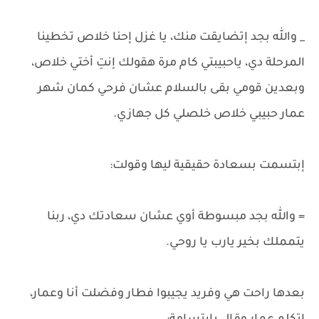
_ والله بجد إتضايقت منك، يا غزل إحنا خلاص تخطينا
المرحلة دي، ياحبيبتي كام مرة هقولك إنتِ أختي خلاص،
وبعدين قومي بقى بالسلام عشان فرحي كمان شهر
عمار حبيبي خلاص خلصلي كل جهازي.
إبتسمت بسعادة حقيقية ليها وقولت:
= والله بجد مبسوطة أوي عشان سعادتك دي، ربنا
يتمملك بخير يارب يا روحي.
بعدها راحت هي وفريد يجيبوا فطار وفضلت أنا وعمار،