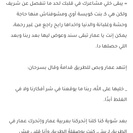
= يبقى خلي مشاعرك في قلبك لحد ما تنفصل عن شريف
ولكن هي كـ بنت كويسة أوي ومشوفناش منها حاجة
وحشة وغلبانة والدنيا واخداها رايح راجع من غير رحمة،
يمكن إنت يا عمار تبقى سند وعوض ليها بعد ربنا وبعد
اللي حصلها دا.
إتنهد عمار وبص للطريق قدامهُ وقال بسرحان:
_ خليها على الله، ربنا ما يوقعنا في شر أفكارنا ولا في
الغلط أبدًا.
بعد شوية كنا كلنا إتحركنا بعربية عمار وإتحرك عمار في
الطريق لـ بيتي، كنت بوصفلهُ الطريق وأنا قلبي مش