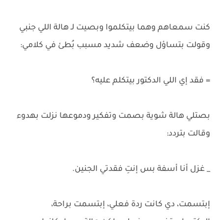
كنت سمعاهم وهما بيتكلموا وبصيت لـ هالة اللي جنبي
وقولت بتساؤل وضعف شديد مسبب بُطئ في كلامي:
= فقد إي اللي الدكتور بيتكلم عليه؟
بصتلي هالة شوية بصمت وتفكير ودموعها نزلت بهدوء
وقالت بتردد:
_ غزل أنا أسفة بس إنتِ فقدتي الجنين.
إبتسمت، دي كانت ردة فعلي، إبتسمت براحة،