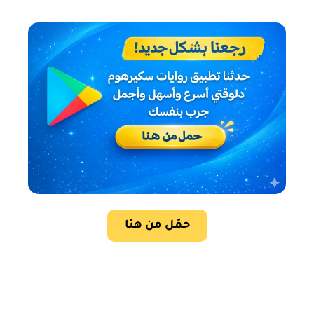
حمّل من هنا