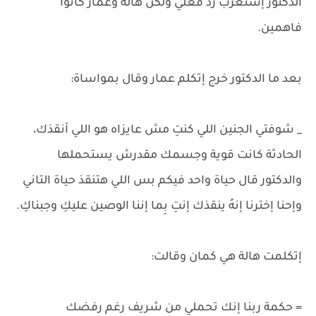
الدكتور إستغرب رد فعلي ولكن هالة وعمار كانوا
فاهمين.
بعد ما الدكتور خرج إتكلم عمار وقال بمواساة:
_ شوفتي الجنين اللي كنتِ مش عايزاه هو اللي أنقذك،
الحادثة كانت قوية وجسمك مقدرش يستحملها
والدكتور قال حياة واحد فيكم بس اللي هتنقذ حياة التاني
وإحنا إخترنا إنهُ ينقذك إنتِ بِما إننا الوصين عليكِ وجبناكِ.
إتكلمت هالة هي كمان وقالت:
= حكمة ربنا إنك تحملي من شريف رغم رفضك