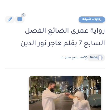
0
روايات شيقه
رواية عمري الضائع الفصل
السابع 7 بقلم هاجر نور الدين
GeGe
منذ بضع سنوات