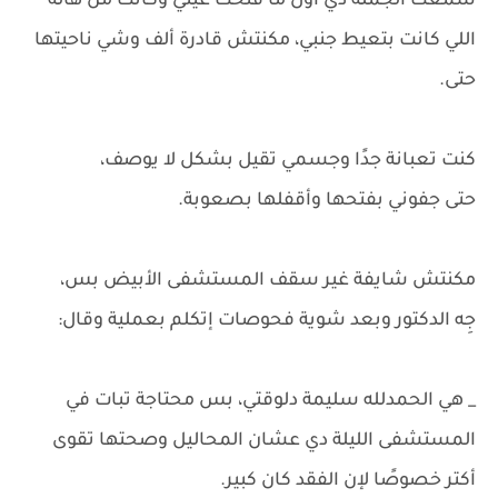
سمعت الجملة دي أول ما فتحت عيني وكانت من هالة
اللي كانت بتعيط جنبي، مكنتش قادرة ألف وشي ناحيتها
حتى.
كنت تعبانة جدًا وجسمي تقيل بشكل لا يوصف،
حتى جفوني بفتحها وأقفلها بصعوبة.
مكنتش شايفة غير سقف المستشفى الأبيض بس،
جِه الدكتور وبعد شوية فحوصات إتكلم بعملية وقال:
_ هي الحمدلله سليمة دلوقتي، بس محتاجة تبات في
المستشفى الليلة دي عشان المحاليل وصحتها تقوى
أكتر خصوصًا لإن الفقد كان كبير.