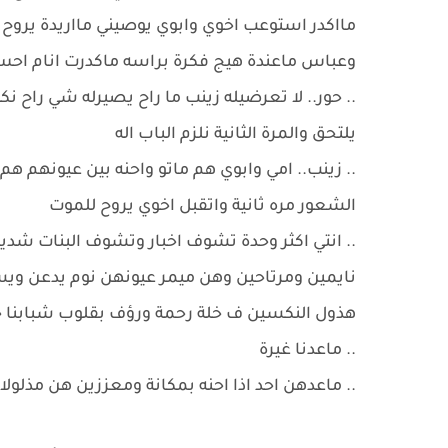
مااكدر استوعب اخوي وابوي يوصيني مااريدة يروح 
وعباس ماعندة هيج فكرة براسه ماكدرت انام احس 
.. حور.. لا تعرضيله زينب ما راح يصيرله شي راح 
يلتحق والمرة الثانية نلزم الباب اله
.. زينب.. امي وابوي هم ماتو واحنه بين عيونهم ه
الشعور مره ثانية واتقبل اخوي يروح للموت
.. انتي اكثر وحدة تشوف اخبار وتشوف البنات شد
نايمين ومرتاحين وهن ميمر عيونهن نوم يدعن وي
هذول النكسين ف خلة رحمة ورؤف بقلوب شبابنا
.. ماعدنا غيرة
.. ماعدهن احد اذا احنه بمكانة ومعززين هن مذلولا