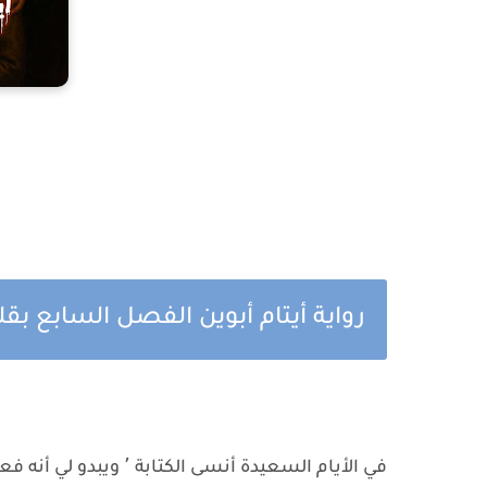
رواية أيتام أبوين الفصل السابع بقلم
في الأيام السعيدة أنسى الكتابة ٬ ويبدو لي أنه فعلاً "القلوب المطمئنة لا تكتب"