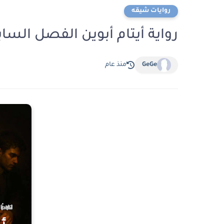
روايات شيقه
رواية أيتام أبوين الفصل السابع 7 بقلم د
GeGe
منذ عام