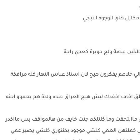
كابل هاي الوجوه التبجي
كين بيضة ولج حويرة كعدي راحة
و الي خلاهم يفكرون هيج لان استاذ عباس النهار كله مرافكة
بقلق اخاف افقدك ليش هيج العراق عنده ولدة هم يحموو احنه
ين ماالتحقت وما كلتلكم جنت خايف من هالمواقف بس مااكدر
س كملتهن العمي كلشي موجود بكنتوري كلشي يصير عمي