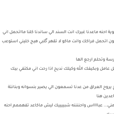
ة احنه ماعدنا غيرك انت السند الي ساندنا كلنا مااتحمل اني
ون اتحمل فراكك وانت ماكو لا تقهر گلبي هيج خليني استوعب
رسة وتحلم ارجع الها
ل عامل وبكيفك الله وكيلك نديح اذا رحت اني مكتفي بيك
يروح العراق من عدنا تسمعون الي يصير بنسوانه وبنانتة
عدين هنا
ني... عبااااس واحننننه شبييييك ليش ماكاعد تفهممم احنه