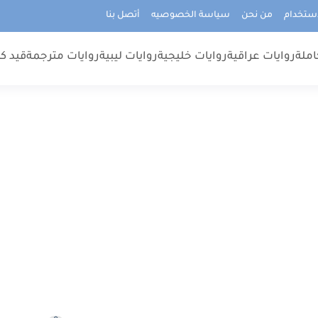
استخدام
من نحن
سياسة الخصوصيه
أتصل بنا
املة
روايات عراقية
روايات خليجية
روايات ليبية
روايات مترجمة
قيد كت