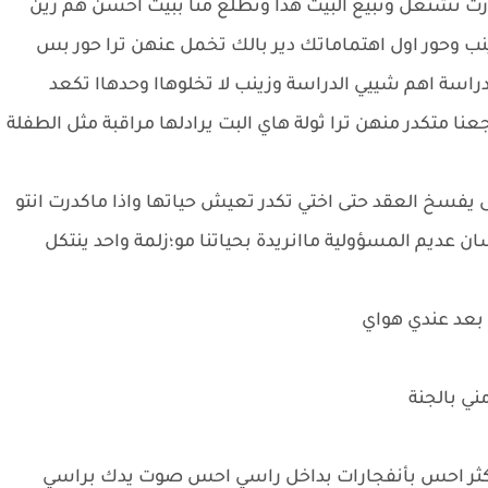
 تشتغل وتبيع البيت هذا وتطلع منا ببيت احسن هم زين
نب وحور اول اهتماماتك دير بالك تخمل عنهن ترا حور بس
سة اهم شييي الدراسة وزينب لا تخلوهاا وحدهاا تكعد
نا متكدر منهن ترا ثولة هاي البت يرادلها مراقبة مثل الطفلة
تى يفسخ العقد حتى اختي تكدر تعيش حياتها واذا ماكدرت انتو
ان عديم المسؤولية ماانريدة بحياتنا مو؛زلمة واحد ينتكل
 بعد عندي هواي
ني بالجنة
 اكثر احس بأنفجارات بداخل راسي احس صوت يدك براسي