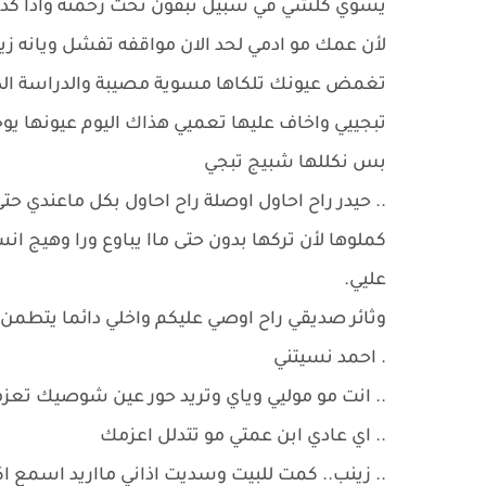
يسوي كلشي في سبيل تبقون تحت رحمتة واذا كدرت
لأن عمك مو ادمي لحد الان مواقفه تفشل ويانه زي
تغمض عيونك تلكاها مسوية مصيبة والدراسة الدرا
تبجييي واخاف عليها تعميي هذاك اليوم عيونها يوجع
بس نكللها شبيج تبجي
.. حيدر راح احاول اوصلة راح احاول بكل ماعندي ح
كملوها لأن تركها بدون حتى ماا يباوع ورا وهيج انس
عليي.
وثائر صديقي راح اوصي عليكم واخلي دائما يتطمن
. احمد نسيتني
.. انت مو موليي وياي وتريد حور عين شوصيك تعزم
.. اي عادي ابن عمتي مو تتدلل اعزمك
.. زينب.. كمت للبيت وسديت اذاني مااريد اسمع