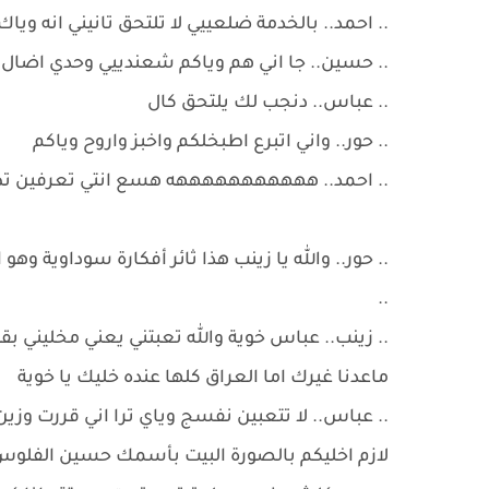
.. احمد.. بالخدمة ضلعييي لا تلتحق تانيني انه وياك
.. حسين.. جا اني هم وياكم شعندييي وحدي اضال م
.. عباس.. دنجب لك يلتحق كال
.. حور.. واني اتبرع اطبخلكم واخبز واروح وياكم
.. احمد.. هههههههههههه هسع انتي تعرفين تط
.. حور.. والله يا زينب هذا ثائر أفكارة سوداوية وه
..
.. زينب.. عباس خوية والله تعبتني يعني مخليني 
ماعدنا غيرك اما العراق كلها عنده خليك يا خوية
.. عباس.. لا تتعبين نفسج وياي ترا اني قررت وز
لازم اخليكم بالصورة البيت بأسمك حسين الفلو