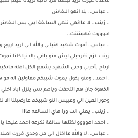
ماعدنا غيرك تريد تيتمنا مره ثانية تريدنا نتيتم شبي
.. عباس.. يلا انهو النقاش
.. زينب.. لا ماانهي ننهي السالفة اييي بس النقا
اموووت فهمتتتت..
.. عباس.. أموت شهيد هنيالي والله اني اريد ارو
زينب لازم تفرحيلي ليش منو باقي بالدنيا كلنا نمو
ارتاح بأخرتي وحتى الشهيد يشفع الكل اهله ماتكي
. احمد.. ومنو يكول يموت شبيكم مفاولين اله مو 
الكهوة جان هم التحقت وياهم بس ينزل اياد اخلي ي
وحور العين اني وعبيس انتو شبيكم عارضيلنا الا نك
.. زينب.. يعني انت ورا هاي السالفه هااا
.. احمد اهوووو لكتلها سالفة تكرهه احمد عليها يا
.. عباس.. لا والله مااكال اني من وحدي قررت اصل