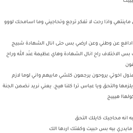
يييك
ش ماينتهي واذا رحت لا تفكر ترجع وتحاجيني وما اسامحك لووو
ح وادافع عن وطني وعن ارضي بس حتى انال الشهادة شبيج
ت بس الاختلاف راح انال الشهادة وهاي عظيمة عنَد الله وراح
فون
هذول اخوتي يروحون يرجعون كلشي مابيهم واني لوما لازم
لزمها والتحق ويا عباس ترا كلنا هيج. يعني نريد نضمن الجنة
ولهاا هيييج
به انه محاجيك كايلك التحق
ا مايدري بيه بس حبيت وكفتك اردها الك