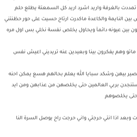
تمددت بالغرفة واريد اشرد اريد كل السمعتة يطلع حلم
بين النايمة والكاعدة ماكدرت ارتاح حسيت على حور حظنتني
نكون بين عيونه دائمآ ويحاول يخلص نفسة نخلي بس اول مره
م ماتو وهم يفكرون بينا وبعيدين عنه تريديني اعيش نفس
يصير بيهن وشكد سبايا الله يعلم بحالهم هسع يمكن احنه
ستنجدن بربي العالمين حتى يخلصهن من عذابهن ومن ايد
 حتى يخلصوهم
ت وبعد اذا انتي حرجتي واني حرجت راح يوصل السرة النا