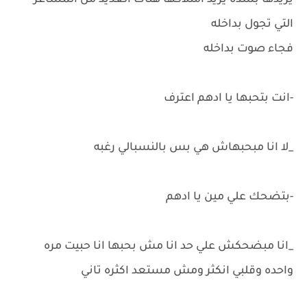
يريدها بشده يريد امتلاكها هناك العديد من المشاعر
التي تجول بداخله
فجاء صوت بداخله
-انت بتحبها يا ادهم اعترف
_لا انا مبحبهاش هي بس بالنسبالي رغبه
-بتضحك علي مين يا ادهم
_انا مبضحكش علي حد انا مش بحبها انا حبيت مره
واحده وقلبي انكثر ومش مستعد اكثره تاني