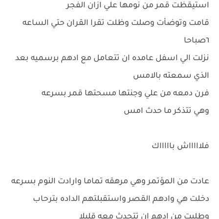
استيقظت قمر من نومها علي ازان الفجر
قامت وتوضأت وصلت وظلت تقرا القران حتي الساعه
٦صباحا
نزلت الي اسفل عامده ان تتعامل مع ادهم برسميه بعد
الذي سمعته بالامس
فرن دمعه من علي وجنتها مسحتها قمر بسرعه
وهي تتذكر ما حدث امس
فلاااااش باااااك
عادت من المؤتمر وهي مرهقه تماما وارادت النوم بسرعه
دخلت هي وادهم القصر واستقبلتهم الداده بترحاب
وطلبت من ادهم ان تتحدث معه قليلا