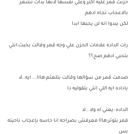
حزنت قمر عليه اكثر وعلي نفسها لانها بدات تشعر
بالاعجاب تجاه ادهم
لكن يبدوا انه لن يحبها ابدا
رات الداده علامات الحزن علي وجه قمر وقالت بخبث:انتي
بتحبي ادهم صح؟؟
صدمت قمر من سؤالها وقالت بتلعثم:هااا... ايه..لا
ياداده ايه اللي انتي بتقوليه دا
الداده :يعني اه ولا ..لا
قمر بتوتر:هااا معرفش بصراحه انا حاسه بإعجاب ناحيته
بس