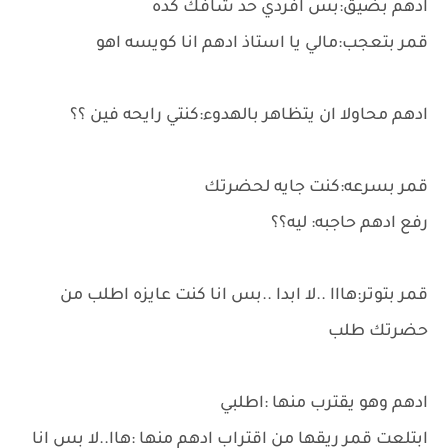
ادهم بضيق:بس افردي حد شافك كده
قمر بتعجب:مالي يا استاذ ادهم انا كويسه اهو
ادهم محاولا ان يتظاهر بالهدوء:كنتي رايحه فين ؟؟
قمر بسرعه:كنت جايه لحضرتك
رفع ادهم حاجبه: ليه؟؟
قمر بتوتر:هااا ..لا ابدا ..بس انا كنت عايزه اطلب من
حضرتك طلب
ادهم وهو يقترب منها :اطلبي
ابتلعت قمر ريقها من اقتراب ادهم منها :هاا..لا بس انا