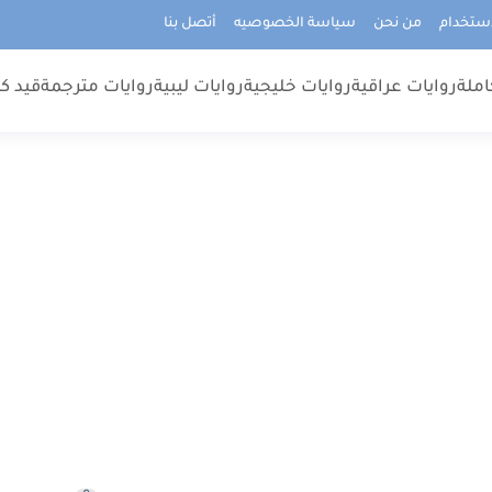
استخدام
من نحن
سياسة الخصوصيه
أتصل بنا
املة
روايات عراقية
روايات خليجية
روايات ليبية
روايات مترجمة
قيد كت