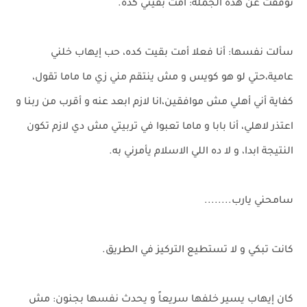
توقفت عن هذه الجملة: أمت بقيتي كده.
سألت نفسها: أنا فعلا أمت بقيت كده، حب إيهاب خلني
عامية،حتي لو هو كويس و مش ينتقم مني زي ما ماما تقول،
كفاية أني أهلي مش موافقين،انا لازم ابعد عنه و أقرب من ربنا و
اعتذر لاهلي، أنا بابا و ماما تعبوا في تربيتي مش دي لازم تكون
النتيجة ابدا، و لا ده اللي الاسلام يأمرني به.
سامحني يارب........
كانت تبكي و لا تستطيع التركيز في الطريق.
كان إيهاب يسير خلفها سريعاً و يحدث نفسها بجنون: مش