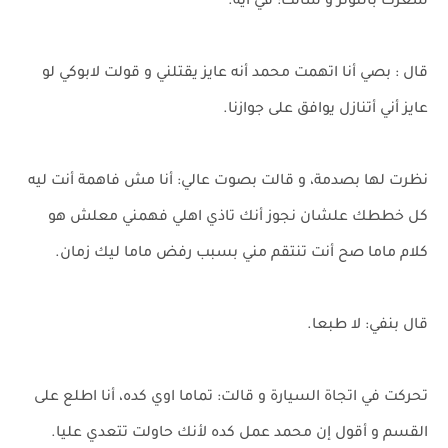
شعرت بالتوتر و سألت: في ايه.
قال : بصي أنا اتهمت محمد أنه عايز يقتلني و قولت لابوكي لو
عايز أني أتنازل يوافق على جوازنا.
نظرت لها بصدمة، و قالت بصوت عالي: أنا مش فاهمة أنت ليه
كل خططك علشان نجوز أنك تاذي اهلي فهمني معلش هو
كلام ماما صح أنت تنتقم مني بسبب رفض ماما ليك زمان.
قال بنفي: لا طبعا.
تحركت في اتجاة السيارة و قالت: تماما اوي كده، أنا اطلع على
القسم و أقول إن محمد عمل كده لأنك حاولت تتعدي عليا.