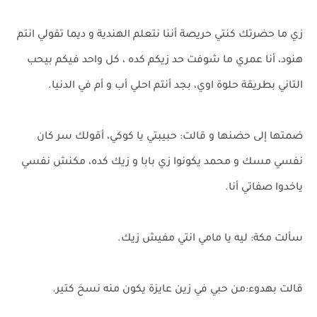
زي ما حضرتك كنتي حريصة أننا نتعلم الهندية و ديما تقولي انتم
هنود، أنا عمري ما شوفت حد زيكم كده ، كل واحد فيكم بيحب
التاني بطريقة حلوة اوي، بجد أنتم احلي أب و أم في الدنيا.
ضمتها إلى حضنها و قالت: حبيبتي يا كوكي، أقولك سر كان
نفسي مسك و محمد يكونوا زي بابا و زيك كده، مكنش نفسي
ياخدوا صفاتي أنا.
سألت مكة: ليه يا مامي انتي مفيش زيك.
قالت بهدوء:من حبي في زين عايزة يكون منه نسخ كتير.