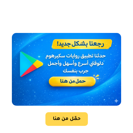
حمّل من هنا