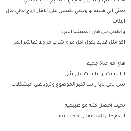
هذا الكلام مو بس يضوجني لا يخليني اكره نفسي
يعني اني هسه لو وجهي طبيعي على الاقل ازوج حالي حال
البنات
واخلص من هاي العيشه المره
اكو مثل قديم يكول اكل مر واشرب مر ولا تعاشر المر
هاي مو حياة جحيم
اذا حجيت لو ماقبلت على شي
بس يجي بابا راسا تكبر الموضوع وتزود علي حبشكلات
بحيث احصل كتله مو طببعيه
اتندم على الساعه الي حجيت بيه