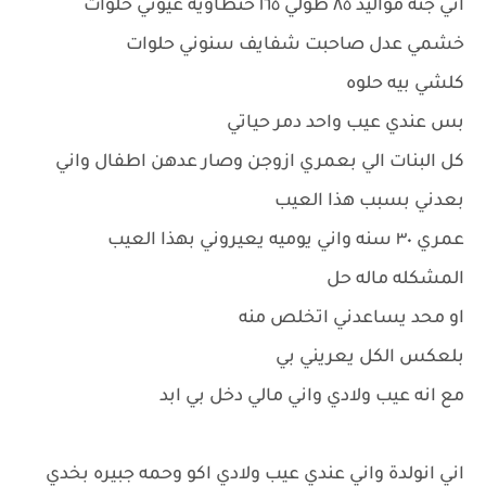
اني جنه مواليد ٨٥ طولي ١٦٥ حنطاويه عيوني حلوات
خشمي عدل صاحبت شفايف سنوني حلوات
كلشي بيه حلوه
بس عندي عيب واحد دمر حياتي
كل البنات الي بعمري ازوجن وصار عدهن اطفال واني
بعدني بسبب هذا العيب
عمري ٣٠ سنه واني يوميه يعيروني بهذا العيب
المشكله ماله حل
او محد يساعدني اتخلص منه
بلعكس الكل يعريني بي
مع انه عيب ولادي واني مالي دخل بي ابد
اني انولدة واني عندي عيب ولادي اكو وحمه جبيره بخدي