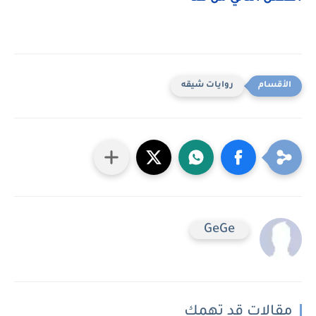
روايات شيقه
GeGe
مقالات قد تهمك