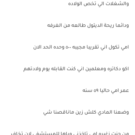
والشغلات الي تخص الولاده
ودائما ريحة الديتول طالعه من الغرفه
امي تكول اني تقريبا مجيبه ٥٠٠ وحده الحد الان
اكو دكاتره ومعلمين اني كنت القابله يوم ولادتهم
عمر امي حاليا ٥٩ سنه
وضعنا المادي كلش زين ماناقصنا شي
من جنت زغيره امي تاخذني وياها للمستشفى لان تخاف