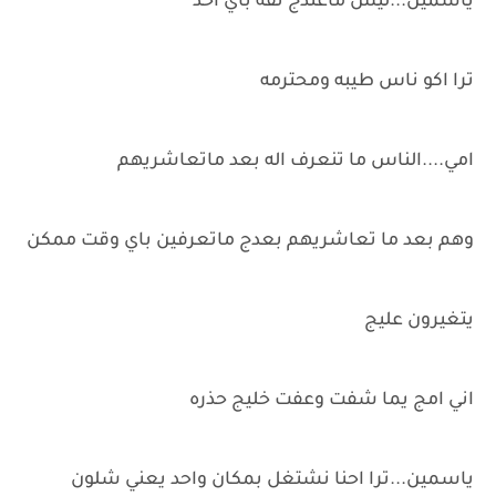
ياسمين...ليش ماعندج ثقه باي احد
ترا اكو ناس طيبه ومحترمه
امي....الناس ما تنعرف اله بعد ماتعاشريهم
وهم بعد ما تعاشريهم بعدج ماتعرفين باي وقت ممكن
يتغيرون عليج
اني امج يما شفت وعفت خليج حذره
ياسمين...ترا احنا نشتغل بمكان واحد يعني شلون