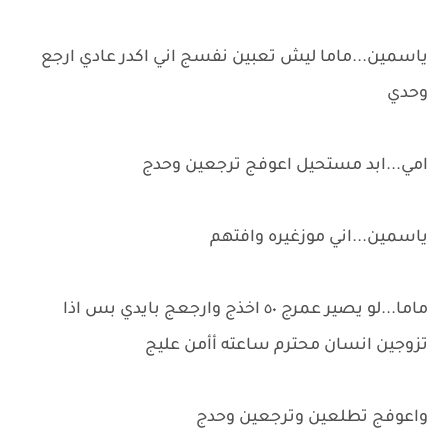
ياسمين...ماما ليش تعبين نفسج اني اكدر عادي ارجع
وحدي
امي...ابد مستحيل اعوفج ترجعين وحدج
ياسمين...اني موزغيره وافتهم
ماما...لو يصير عمرج ٥٠ اخذج وارجعج بايدي بس اذا
تزوجين انسان محترم ساعته أأمن عليج
واعوفج تطلعين وترجعين وحدج